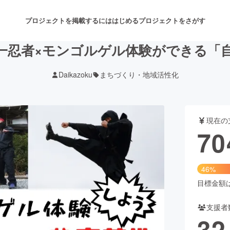
プロジェクトを掲載するには
はじめる
プロジェクトをさがす
一忍者×モンゴルゲル体験ができる「
Daikazoku
まちづくり・地域活性化
注目のリターン
注目の新着プロジェクト
募集終了が近いプロジェクト
も
現在の
音楽
舞台・パフォーマンス
70
ゲーム・サービス開発
フード・飲食店
46%
書籍・雑誌出版
アニメ・漫画
目標金額は1
支援者
チャレンジ
ビューティー・ヘルスケ
32