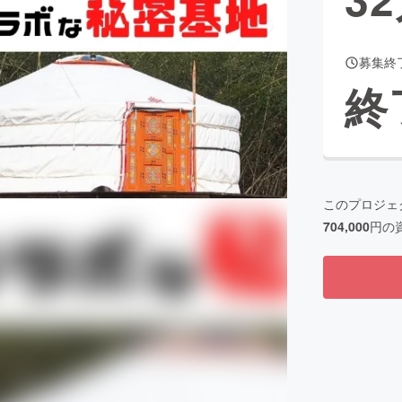
募集終
CAMPFIRE for Social Good
CAMPFIRE Creation
終
CAMPFIREふるさと納税
machi-ya
コミュニティ
このプロジェ
704,000
円の