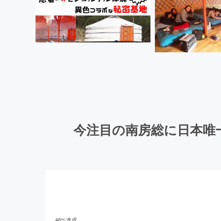
今注目の南房総に日本唯
46
%達成