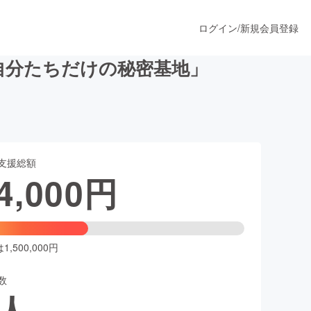
ログイン
/
新規会員登録
自分たちだけの秘密基地」
うすぐ公開されます
支援総額
プロダクト
4,000
円
ファッション
スポーツ
,500,000円
数
ア
ソーシャルグッド
人