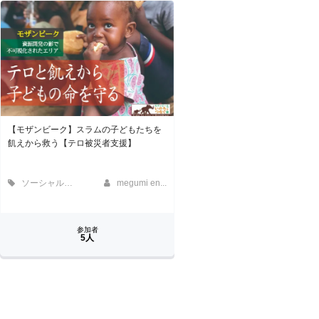
【モザンビーク】スラムの子どもたちを
飢えから救う【テロ被災者支援】
ソーシャルグッド
megumi en...
参加者
5人