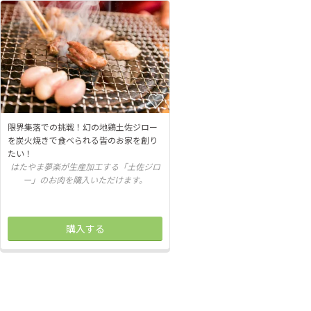
限界集落での挑戦！幻の地鶏土佐ジロー
を炭火焼きで食べられる皆のお家を創り
たい！
はたやま夢楽が生産加工する「土佐ジロ
ー」のお肉を購入いただけます。
購入する