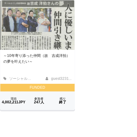
～10年寄り添った仲間（故 吉成洋拍）
の夢を叶えたい～
ソーシャルグッド
guest3231...
FUNDED
現在
参加者
残り
4,002,211JPY
247人
終了