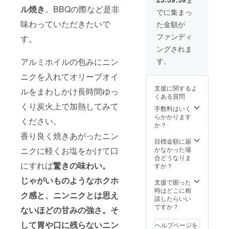
くも間
いただ
ル焼き
。BBQの際など是非
違いな
きま
でに集まっ
い美味
す。
味わっていただきたいで
た金額が
しさを
1kgあた
お約束
り15-20
ファンディ
す。
しま
玉サイ
ングされま
す。 収
ズ混合
穫乾燥
でのお
す。
アルミホイルの包みにニン
後長期
届けと
熟成し
ニクを入れてオリーブオイ
なりま
てお届
す。
支援に関するよ
ルをまわしかけ長時間ゆっ
けしま
くある質問
すので
くり炭火上で加熱してみて
秋のお
手数料はいく
届けと
らかかります
ください。
なりま
か？
す。 ※
香り良く焼きあがったニン
こちら
目標金額に届
の商品
かなかった場
ニクに軽くお塩をかけて口
は500g
合どうなりま
にすれば
驚きの味わい。
になり
すか？
ます。
じゃがいものようなホクホ
支援で困った
時はどこに相
ク感と、ニンニクとは思え
談したらいい
ですか？
ないほどの甘みの強さ。そ
して胃や口に残らないニン
ヘルプページを