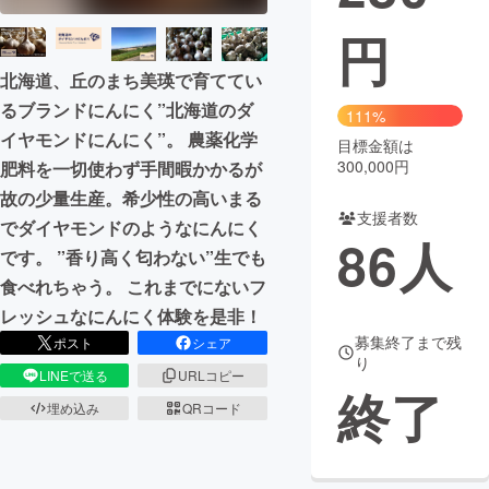
円
まちづくり・地域活性化
北海道、丘のまち美瑛で育ててい
るブランドにんにく”北海道のダ
CAMPFIRE for Social Good
CAMPFIRE Creation
111%
イヤモンドにんにく”。 農薬化学
CAMPFIREふるさと納税
machi-ya
コミュニティ
目標金額は
300,000円
肥料を一切使わず手間暇かかるが
故の少量生産。希少性の高いまる
支援者数
でダイヤモンドのようなにんにく
86
人
です。 ”香り高く匂わない”生でも
食べれちゃう。 これまでにないフ
レッシュなにんにく体験を是非！
募集終了まで残
ポスト
シェア
り
LINEで送る
URLコピー
終了
埋め込み
QRコード