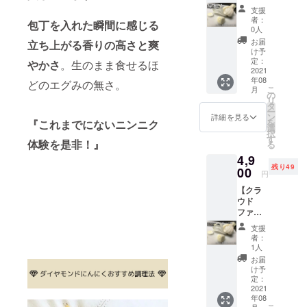
定 生ダ
届けす
支援
イヤモ
る超フ
者：
包丁を入れた瞬間に感じる
ンドに
レッ
0人
んにく
シュな
お届
立ち上がる香りの高さと爽
1kg】
にんに
け予
通常の
くで
定：
やかさ
。生のまま食せるほ
にんに
2021
す。 産
年08
くは収
直だか
どのエグみの無さ。
こ
月
穫後ひ
らこそ
の
リ
と月ほ
できる
タ
ー
ど乾燥
生にん
ン
詳細を見る
を
『これまでにないニンニク
させた
にくの
選
択
後に出
提供。
す
体験を是非！』
る
荷され
ただで
4,9
るもの
もフ
残り49
なので
00
レッ
円
すが、
シュな
【クラ
生にん
爽やか
ウド
にくは
さがウ
ファン
収穫直
リであ
ディン
後スグ
るダイ
支援
グ割 50
お届け
ヤモン
者：
名様限
する超
ドにん
1人
定 生ダ
フレッ
にくを
お届
イヤモ
シュな
更なる
け予
ンドに
にんに
定：
鮮度で
んにく
2021
くで
楽しめ
年08
1kg】
す。 産
ます。
月