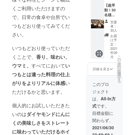
にく。
提供。
となり
【超早
熟成さ
ただで
ます。
くご利用いただけますの
割！30
れるこ
もフ
早い者
名様限
とによ
レッ
で、日常の食卓や台所でい
勝ちと
定 ダイ
り甘み
シュな
させて
支援
ヤモン
が増し
つもどおり使ってみてくだ
爽やか
いただ
者：
ドにん
プルー
さがウ
30人
きま
さい。
にく
ンのよ
リであ
す。
お届
1kg】
うな芳
るダイ
け予
1kgあた
1kgあた
醇な甘
定：
ヤモン
り15-20
いつもどおり使っていただ
り15-20
2021
さを持
ドにん
玉サイ
年09
玉サイ
ちま
にくを
ズ混合
くことで、
香り、味わい、
こ
月
ズ混合
す。 原
の
更なる
でのお
リ
でのお
料の時
タ
鮮度で
届けと
ウマミ、
すべてにおいて
い
ー
届けと
点で美
ン
楽しめ
詳細を見る
なりま
を
なりま
味しい
選
つもとは違った料理の仕上
ます。
す。
択
す。
素材は
す
収穫工
る
がりをよりリアルに体感
い
加工を
程も同
このプロ
施すと
時期並
ジェクト
ただけるかと思います。
更なる
行のた
美味し
め限定
は、
All-In方
さに
数での
個人的にお試しいただきた
式
です。
なって
ご提供
いきま
となり
目標金額に
いのは
ダイヤモンドにんに
す。ダ
ます。
関わらず、
イヤモ
早い者
くの
美味しさをストレート
ンド黒
勝ちと
2021/06/30
に味わっていただける
ホイ
にんに
させて
23:59:59
ま