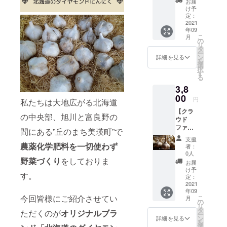
お届
1kg】
け予
1kgあた
定：
り15-20
2021
年09
玉サイ
こ
月
ズ混合
の
リ
でのお
タ
ー
届けと
ン
詳細を見る
を
なりま
選
択
す。
す
る
3,8
00
円
私たちは大地広がる北海道
【クラ
の中央部、旭川と富良野の
ウド
ファン
間にある”丘のまち美瑛町”で
ディン
支援
グ割 ダ
農薬化学肥料を一切使わず
者：
イヤモ
0人
ンドに
野菜づくり
をしておりま
お届
んにく
け予
す。
1kg】
定：
1kgあた
2021
年09
りにん
今回皆様にご紹介させてい
こ
月
にく15-
の
リ
20玉サ
タ
ただくのが
オリジナルブラ
ー
イズ混
ン
詳細を見る
を
合での
選