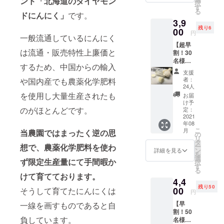
ンド「北海道のダイヤモン
択
お届け
す
る
となり
ドにんにく」
です。
3,9
ます。
残り6
00
円
一般流通しているにんにく
【超早
は流通・販売特性上廉価と
割！30
名様限
するため、中国からの輸入
定 生ダ
支援
イヤモ
者：
や国内産でも農薬化学肥料
ンドに
24人
んにく
を使用し大量生産されたも
お届
1kg】
け予
通常の
のがほとんどです。
定：
にんに
2021
年08
くは収
こ
月
当農園ではまったく逆の思
穫後乾
の
リ
燥させ
タ
ー
想で、農薬化学肥料を使わ
た後に
ン
詳細を見る
を
出荷さ
選
ず限定生産量にて手間暇か
択
れるも
す
る
のなの
けて育てております。
4,4
です
残り50
が、生
00
そうして育てたにんにくは
円
にんに
【早
一線を画すものであると自
くは収
割！50
穫直後
負しています。
名様限
スグお