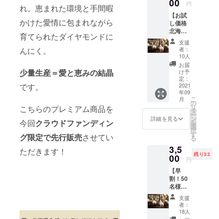
00
から携わ
円
れ。恵まれた環境と手間暇
り、人生を
【お試
かけた愛情に包まれながら
し価格
通して食産
北海道
業・食文化
育てられたダイヤモンドに
のダイ
支援
の改革に取
ヤモン
んにく。
者：
ドにん
り組んでい
10人
にく
お届
く。
500g】
少量生産＝愛と恵みの結晶
け予
北海道認定
1kgあた
定：
です。
り15-20
2021
６次化プラ
年09
玉サイ
こ
ンナー 地
月
ズ混合
の
リ
こちらのプレミアム商品を
でのお
方創生大使
タ
ー
届けと
ン
詳細を見る
今回
クラウドファンディン
を
なりま
選
択
す。 ※
す
グ限定で先行販売
させてい
る
こちら
3,5
の商品
ただきます！
残り32
は500g
00
円
となり
【早
ます。
割！50
名様限
定 ダイ
支援
ヤモン
者：
ドにん
18人
にく