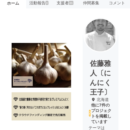
活動報告
支援者
仲間募集
コメント
ホーム
8
86
佐藤雅
人〔に
んにく
王子〕
北海道
他に7件の
プロジェク
トを掲載し
ています
テーマは