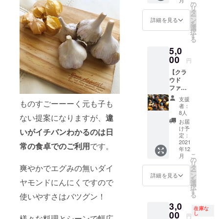
こ
通常の
直だか
の
収穫工
リ
にんに
らこそ
タ
程も同
ー
くは収
できる
ン
時期並
詳細を見る
を
穫後ひ
生にん
選
行のた
択
と月ほ
にくの
す
め限定
る
ど乾燥
提供。
数での
5,0
させた
ただで
ご提
後に出
00
もフ
供、早
円
荷され
レッ
い者勝
【クラ
るもの
シュな
ちとさ
ウド
なので
爽やか
せてい
ファン
すが、
さがウ
ただき
ディン
生にん
リであ
ます。
支援
ものすごーーーく元も子も
グ割 ダ
にくは
るダイ
1kgあた
者：
イヤモ
収穫直
ヤモン
8人
り15-20
ない提案になりますが、
違
ンド黒
後スグ
ドにん
玉サイ
お届
にんに
お届け
にくを
け予
ズ混合
いがイチバンわかるのは日
く
する超
定：
更なる
でのお
500g】
2021
フレッ
鮮度で
常の食
卓でのご利用
です。
届けと
年12
ダイヤ
シュな
楽しめ
なりま
こ
月
モンド
にんに
の
ます。
す。
リ
にんに
くで
爽やかでエグみの無いダイ
タ
収穫工
ー
くを長
す。 産
ン
程も同
詳細を見る
を
ヤモンドにんにくですので
期熟成
直だか
選
時期並
択
させた
らこそ
す
行のた
る
使いやすさはバツグン！
ダイヤ
できる
め限定
3,0
モンド
生にん
数での
在庫な
黒にん
00
にくの
し
ご提供
円
様々な料理とシーンで幅広