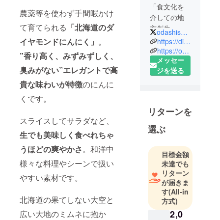
「食文化を
農薬等を使わず手間暇かけ
介しての地
て育てられる
「北海道のダ
方創生」。
odashishokudo
イタリア帰
イヤモンドにんにく」
。
https://diamondninniku.com/
りの料理
https://odashishokudo.com/
”
香り高く、みずみずしく、
メッセー
人。ミラノ
臭みがない”エレガントで高
ジを送る
近郊星付き
レストラン
貴な味わいが特徴
のにんに
で修業中に
くです。
感銘を受け
リターンを
たのは現地
スライスしてサラダなど、
のスロウ
選ぶ
生でも美味しく食べれちゃ
フード文化
とそれによ
うほどの爽やかさ
。和洋中
目標金額
る地方創
様々な料理やシーンで扱い
未達でも
生。この文
リターン
やすい素材です。
化を日本で
が届きま
も体現した
す
(All-in
北海道の果てしない大空と
方式)
い！
食材の生産
2,0
広い大地のミムネに抱か