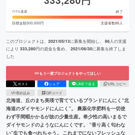
終了
111
%達成
目標金額
300,000
円
支援者数
86
人
このプロジェクトは、
2021/05/13
に募集を開始し、
86
人の支援
により
333,280
円の資金を集め、
2021/06/30
に募集を終了しま
した
もう一度プロジェクトをやってほしい
ポスト
シェア
LINEで送る
URLコピー
埋め込み
QRコード
北海道、丘のまち美瑛で育てているブランドにんにく”北
海道のダイヤモンドにんにく”。 農薬化学肥料を一切使
わず手間暇かかるが故の少量生産。希少性の高いまるで
ダイヤモンドのようなにんにくです。 ”香り高く匂わな
い”生でも食べれちゃう。 これまでにないフレッシュな