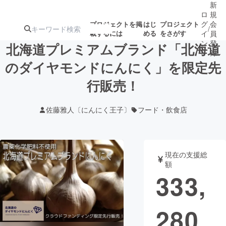
新
ロ
規
グ
会
プロジェクトを掲
はじ
プロジェクト
/
載するには
める
をさがす
イ
員
ン
登
北海道プレミアムブランド「北海道
録
のダイヤモンドにんにく」を限定先
行販売！
人気のプロ
注目のリ
注目の新着プロ
募集終了が近いプ
もうすぐ公開
ジェクト
ターン
ジェクト
ロジェクト
されます
佐藤雅人〔にんにく王子〕
フード・飲食店
アート・写真
音楽
現在の支援総
テクノロジー・ガジェット
ゲーム・サ
額
333,
映像・映画
書籍・雑誌
280
ビジネス・起業
チャレンジ