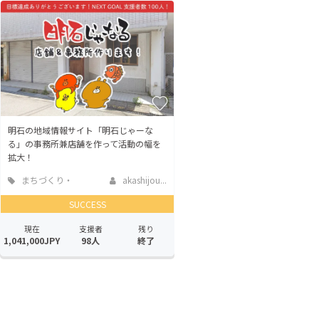
明石の地域情報サイト「明石じゃーな
る」の事務所兼店舗を作って活動の幅を
拡大！
まちづくり・
akashijou...
地域活性化
SUCCESS
現在
支援者
残り
1,041,000JPY
98人
終了