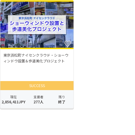
東京浜松町ナイセンクラウド・ショーウ
ィンドウ設置＆歩道美化プロジェクト
SUCCESS
現在
支援者
残り
2,856,411JPY
277人
終了