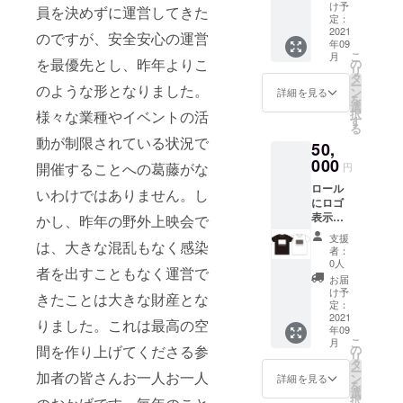
個（ど
ます）
け予
のほど宜し
員を決めずに運営してきた
の種類
※必ず備
定：
くお願いし
が届く
2021
考欄に
のですが、安全安心の運営
年09
かはお
ます。
「表示
こ
月
楽し
するお
を最優先とし、昨年よりこ
の
リ
み!） オ
名前」
タ
ー
2026.10.10
のような形となりました。
リジナ
をご記
ン
詳細を見る
を
ルTシャ
入くだ
（土）〜
選
択
様々な業種やイベントの活
ツ2枚
さい。
す
11.8（日）
る
シネ
動が制限されている状況で
の1ヶ月間
50,
ポート
シア
000
参画プログ
開催することへの葛藤がな
円
ターチ
ラムの詳細
ロール
ケット2
いわけではありません。し
にロゴ
枚（デ
は、確定次
表示が
ザイン
かし、昨年の野外上映会で
第お知らせ
可能
が画像
支援
しますの
は、大きな混乱もなく感染
な、主
と異な
者：
に法人
る場合
0人
で、もう
者を出すこともなく運営で
様向け
があり
お届
少々お待ち
のプラ
ます）
け予
きたことは大きな財産とな
ンで
ください。
※必ず備
定：
す。 お
2021
考欄に
りました。これは最高の空
年09
礼メー
「表示
こ
月
ル 上映
するお
の
間を作り上げてくださる参
リ
時名前
名前」
タ
ー
表示
加者の皆さんお一人お一人
をご記
ン
詳細を見る
を
（大・
入くだ
選
択