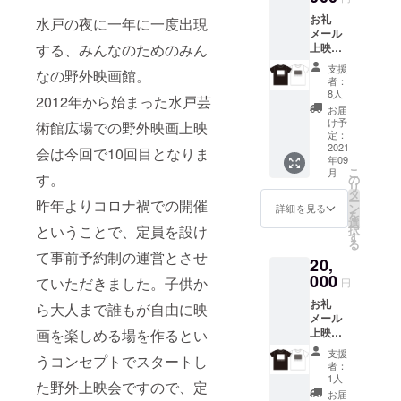
が画像
ど前向きな
お礼
と異な
水戸の夜に一年に一度出現
メール
変化もあ
る場合
上映時
する、みんなのためのみん
があり
り、新しい
名前表
ます）
支援
文化の芽吹
なの野外映画館。
示
※必ず備
者：
（大）
考欄に
も感じられ
8人
2012年から始まった水戸芸
バッヂ1
「表示
お届
ます。私た
個（ど
するお
け予
術館広場での野外映画上映
ちもあり方
の種類
名前」
定：
が届く
2021
をご記
会は今回で10回目となりま
を変化しつ
年09
かはお
入くだ
つ、今まで
こ
月
楽し
す。
さい。
の
リ
み!） オ
紡いできた
タ
ー
昨年よりコロナ禍での開催
リジナ
ン
詳細を見る
繋がりを活
を
ルTシャ
選
択
ということで、定員を設け
かしつつ、
ツ1枚
す
る
シネ
新たな相互
て事前予約制の運営とさせ
20,
ポート
交流、賑わ
シア
000
ていただきました。子供か
円
いの創出に
ターチ
お礼
ケット1
ら大人まで誰もが自由に映
つながれば
メール
枚（デ
と考えてお
上映時
画を楽しめる場を作るとい
ザイン
名前表
が画像
ります。
支援
うコンセプトでスタートし
示
と異な
者：
是非、ご協
（大）
る場合
1人
た野外上映会ですので、定
力・ご協賛
バッヂ2
があり
お届