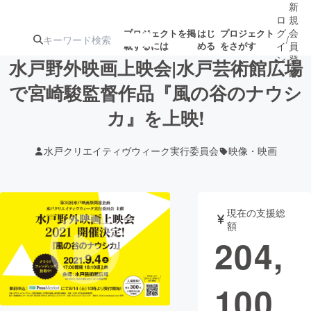
新
ロ
規
グ
会
プロジェクトを掲
はじ
プロジェクト
/
載するには
める
をさがす
イ
員
ン
登
水戸野外映画上映会|水戸芸術館広場
録
で宮崎駿監督作品『風の谷のナウシ
カ』を上映!
人気のプロ
注目のリ
注目の新着プロ
募集終了が近いプ
もうすぐ公開
ジェクト
ターン
ジェクト
ロジェクト
されます
水戸クリエイティヴウィーク実行委員会
映像・映画
アート・写真
音楽
現在の支援総
テクノロジー・ガジェット
ゲーム・サ
額
204,
映像・映画
書籍・雑誌
100
ビジネス・起業
チャレンジ