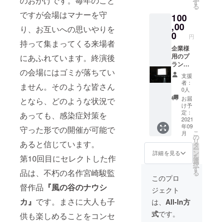
のおかげです。毎年のこと
ロゴ
さい。
す
る
可）
ですが会場はマナーを守
100
バッヂ5
個（ど
,00
り、お互いへの思いやりを
の種類
0
円
が届く
持って集まってくる来場者
かはお
企業様
楽し
用のプ
にあふれています。終演後
み!） オ
ランと
の会場にはゴミが落ちてい
リジナ
なりま
支援
ルTシャ
す。 映
者：
ません。そのような皆さん
ツ5枚
画上映
0人
シネ
前後に5
お届
となら、どのような状況で
ポート
分以内
け予
シア
の映像
定：
あっても、感染症対策を
ターチ
を放映
2021
年09
ケット5
するこ
守った形での開催が可能で
こ
月
枚（デ
とが出
の
リ
あると信じています。
ザイン
来ま
タ
ー
が画像
す。 ※
ン
詳細を見る
を
第10回目にセレクトした作
と異な
公序良
選
択
る場合
俗に添
す
品は、不朽の名作宮崎駿監
る
があり
う内容
このプロ
ます）
のもの
督作品
『風の谷のナウシ
ジェクト
※必ず備
に限り
考欄に
ます。
カ』
です。まさに大人も子
は、
All-In方
「表示
特定思
式
です。
するお
想・宗
供も楽しめることをコンセ