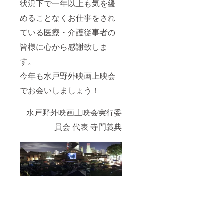
creativ
状況下で一年以上も気を緩
e-
week.c
めることなくお仕事をされ
omまで
ている医療・介護従事者の
別途送
付くだ
皆様に心から感謝致しま
さい。
上映映
す。
像など
に関し
今年も水戸野外映画上映会
ては、
別途打
でお会いしましょう！
ち合わ
せいた
水戸野外映画上映会実行委
しま
す。
員会 代表 寺門義典