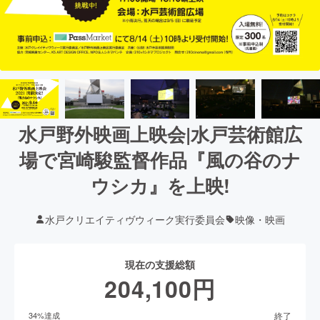
水戸野外映画上映会|水戸芸術館広
場で宮崎駿監督作品『風の谷のナ
ウシカ』を上映!
水戸クリエイティヴウィーク実行委員会
映像・映画
現在の支援総額
204,100
円
終了
34
%達成