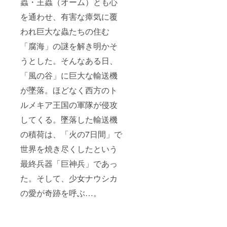
蟲・王蟲（オーム）とも心
を通わせ、有害な瘴気に覆
われ巨大な蟲たちの住む
「腐海」の謎を解き明かそ
うとした。そんなある日、
「風の谷」に巨大な輸送機
が墜落。ほどなく西方のト
ルメキア王国の軍隊が侵攻
してくる。墜落した輸送機
の積荷は、「火の7日間」で
世界を焼き尽くしたという
最終兵器「巨神兵」であっ
た。そして、少女ナウシカ
の愛が奇跡を呼ぶ…。