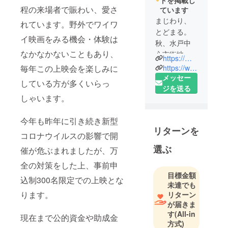
トを掲載し
程の来場者で賑わい、愛さ
ています
まじわり、
れています。野外でワイワ
とどまる。
イ映画をみる機会・体験は
秋、水戸中
なかなかないこともあり、
心市街地で
https://mito-creative-week.com
開催される
https://www.instagram.com/mito_creative/
毎年この上映会を楽しみに
文化的な催
メッセー
している方が多くいらっ
しを横断的
ジを送る
しゃいます。
に楽しめる
フレーム
今年も昨年に引き続き新型
ワーク。
リターンを
プロジェク
コロナウイルスの影響で開
トを通して
選ぶ
催が危ぶまれましたが、万
水戸の土
全の対策をした上、事前申
地、風土、
目標金額
文化、人の
込制300名限定での上映とな
未達でも
魅力に触れ
ります。
リターン
る期間。
が届きま
す
(All-in
現在まで公的資金や助成金
茨城県の県
方式)