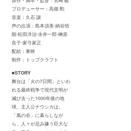
原作・脚本・監督：宮崎 駿
プロデューサー：高畑 勲
音楽：久石 譲
声の出演：島本須美⋅納谷悟
朗⋅松田洋治⋅永井一郎⋅榊原
良子⋅家弓家正
配給：東映
制作：トップクラフト
■STORY
舞台は「火の7日間」といわ
れる最終戦争で現代文明が
滅び去った1000年後の地
球。主人公ナウシカは、
「風の谷」に暮らしなが
ら、人々が忌み嫌う巨大な