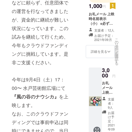
などに頼らず、任意団体で
庁所在地で
1,000
円
ある水戸
の運営を行なってきました
お礼メール 上映
は、水戸芸
時名前表示
が、資金的に継続が難しい
術館や近代
（小） ※必ず備
状況になっています。この
考欄に「表示す
美術館をは
支援者：12人
るお名前」をご
じめ数々の
お届け予定：
試みを継続して行くため、
記入ください。
こ
2021年09月
文化施設を
の
リ
今年もクラウドファンディ
タ
有し、近隣
ー
ン
詳細を見る
ングに挑戦しています。是
を
エリアだけ
選
択
す
でなく日本
非ご支援ください。
る
の文化を
3,0
リードして
00
円
今年は9月4日（土）17：
きました。
お礼
その土地で
00〜 水戸芸術館広場にて
メール
上映時
活動する
『風の谷のナウシカ』
を上
名前表
支援
様々なプロ
示
者：
映します。
（小）
ジェクトが
9人
バッヂ1
お届
なお、このクラウドファン
集結し、9
個（ど
け予
月〜10月に2
の種類
定：
ディングでは事前申込は同
が届く
2021
週間にわた
年09
かはお
時にできませんので、当日