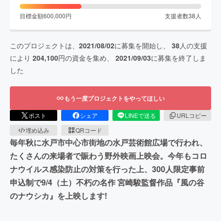
目標金額
600,000
円
支援者数
38
人
このプロジェクトは、
2021/08/02
に募集を開始し、
38
人の支援
により
204,100
円の資金を集め、
2021/09/03
に募集を終了しま
した
もう一度プロジェクトをやってほしい
ポスト
シェア
LINEで送る
URLコピー
埋め込み
QRコード
毎年秋に水戸市中心市街地の水戸芸術館広場で行われ、
たくさんの来場者で賑わう野外映画上映会。今年もコロ
ナウイルス感染防止の対策を行った上、300人限定事前
申込制で9/4（土）不朽の名作 宮崎駿監督作品『風の谷
のナウシカ』を上映します!