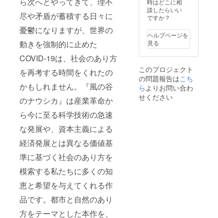
ださ
ら次へとやってきて、理不
時はどこに相
い。 お
談したらいい
尽や矛盾が蓄積する日々に
礼メー
ですか？
ル 上映
憂鬱になりますが、世界の
時名前
ヘルプページを
表示
見る
動きを強制的に止めた
（大・
ロゴ
COVID-19は、社会のあり方
可）
このプロジェクト
バッヂ5
を再考する時間をくれたの
の問題報告は
こち
個（ど
かもしれません。『風の谷
の種類
ら
よりお問い合わ
が届く
せください
のナウシカ』は産業革命か
かはお
楽し
ら今に至る科学技術の急速
み!） オ
リジナ
な発展や、資本主義による
ルTシャ
ツ5枚
経済発展とは異なる価値基
（ボ
準に基づく社会のあり方を
ディ色
とサイ
模索する私たちに多くの知
ズを備
考欄に
恵と希望を与えてくれる作
て指定
くださ
品です。都市と自然のあり
い） シ
ネポー
方をテーマとした本作を、