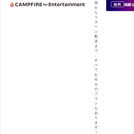
画
掲載
無料
か
ら
リ
タ
ー
ン
配
送
ま
で
、
す
べ
て
お
任
せ
の
プ
ラ
ン
も
あ
り
ま
す
！