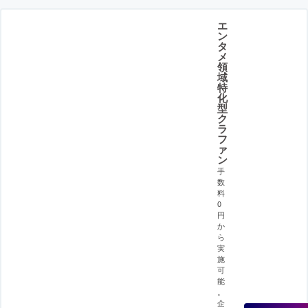
エ
ン
タ
メ
領
域
特
化
型
ク
ラ
フ
ァ
ン
手
数
料
0
円
か
ら
実
施
可
能
。
企