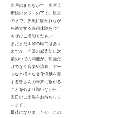
トシア
ターチ
水戸のまちなかで、水戸芸
ケット5
術館のタワーの下で、星空
枚（デ
ザイン
の下で、夜風に吹かれなが
が画像
と異な
ら鑑賞する映画体験を今年
る場合
があり
もぜひご堪能ください。
ます）
企業
まだまだ困難の時ではあり
枠・CM
ますが、今回の感染防止対
上映権
（5分以
策の中での開催が、映画だ
内） ※
必ず備
けでなく音楽や演劇、アー
考欄に
「表示
トなど様々な文化活動を愛
するお
名前」
する皆さんの未来に繋がる
をご記
ことを心より願いながら、
入くだ
さい。
当日のご来場をお待ちして
ロゴ
マーク
います。
は
info@m
最後になりましたが、この
ito-