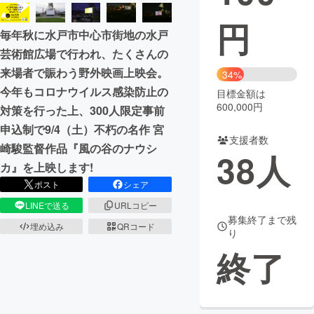
円
まちづくり・地域活性化
毎年秋に水戸市中心市街地の水戸
芸術館広場で行われ、たくさんの
CAMPFIRE for Social Good
CAMPFIRE Creation
来場者で賑わう野外映画上映会。
34%
CAMPFIREふるさと納税
machi-ya
コミュニティ
今年もコロナウイルス感染防止の
目標金額は
600,000円
対策を行った上、300人限定事前
申込制で9/4（土）不朽の名作 宮
支援者数
崎駿監督作品『風の谷のナウシ
38
人
カ』を上映します!
ポスト
シェア
LINEで送る
URLコピー
募集終了まで残
埋め込み
QRコード
り
終了