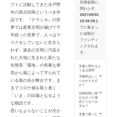
名前」
教・政
目標金額に
プトに活動してきた水戸野
をご記
治に関
関わらず、
入くだ
する内
外の原点回帰というべき作
さい。
容は受
2021/09/03
ロゴ
付けら
品です。『ナウシカ』の世
23:59:59
ま
マーク
れませ
は
んので
界では産業文明が滅びて千
でに集まっ
info@m
ご了承
た金額が
ito-
くださ
年経った世界で、人々はマ
creativ
い。※映
ファンディ
スクをしていないと生きら
e-
像上映
ングされま
week.c
の権利
れず、過去の文明に汚染さ
om まで
です。
す。
別途送
映像自
れた大地に生まれた新たな
付くだ
体に関
さい
してま
生態系「腐海」の有毒な瘴
支援に関するよ
しては
くある質問
お客さ
気から風によって守られて
ま側で
手数料はいく
いる風の谷が舞台です。ま
ご用意
らかかります
くださ
か？
るでコロナ禍を取り巻く
い。提
供
目標金額に届
「いま」の比喩となるよう
フォー
かなかった場
マット
合どうなりま
な物語です。
を事前
すか？
にお知
思いもよらないことが次か
らせく
支援で困った