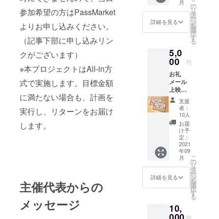
り開催する
こ
月
楽し
の
リ
参加希望の方はPassMarket
試みが『水
み!） ※
タ
ー
必ず備
ン
詳細を見る
戸クリエイ
よりお申し込みください。
を
考欄に
選
ティヴ
択
「表示
す
（記事下部に申し込みリン
る
するお
ウィー
5,0
名前」
クがございます）
ク』。今年
をご記
00
円
で11年目の
入くだ
※本プロジェクトはAll-in方
お礼
さい。
開催となり
メール
式で実施します。目標金額
ます。
上映時
に満たない場合も、計画を
名前表
コロナ禍
支援
示
者：
後、価値観
実行し、リターンをお届け
（中）
10人
やまちの様
バッヂ1
お届
します。
個（ど
相が代わり
け予
の種類
定：
文化のあり
が届く
2021
年09
方も変容し
かはお
こ
月
楽し
の
つつありま
リ
み!） シ
タ
す。新市民
ー
ネポー
ン
詳細を見る
を
主催代表からの
トシア
会館のオー
選
択
ターチ
す
プン、
る
ケット1
メッセージ
MitoriOエリ
10,
枚（デ
ザイン
000
アの整備な
円