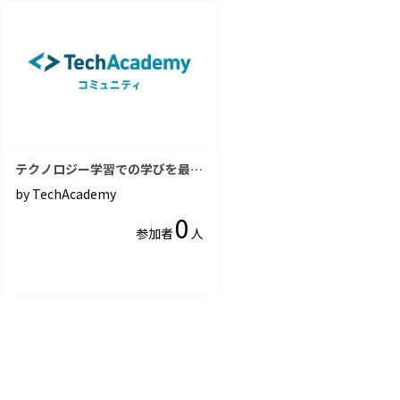
テクノロジー学習での学びを最大
化する「テックアカデミー コミ
by TechAcademy
ュニティ」
0
参加者
人