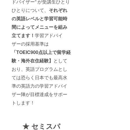
ドバイザー” が受講生ひとり
事業に
ザーが
具合に
ふさわ
サポー
よって
ひとりについて、
それぞれ
しくな
トしま
調整と
いと思
す。 ・
なる場
の英語レベルと学習可能時
われる
スター
合がご
場合に
間によってメニューを組み
トタイ
ざいま
は交流
ミング
す。 も
立てます！
学習アドバイ
会とご
は込み
う少し
支援を
具合に
詳しい
ザーの採用基準は
お断り
よって
説明を
するこ
調整と
聞いて
「TOEIC900点以上で留学経
とがご
なる場
から検
ざいま
合がご
討した
験・海外在住経験】
として
す。 ・
ざいま
い方
グロー
す。 も
おり、英語プログラムとし
は、セ
バルク
う少し
ミスパ
ては恐らく日本でも最高水
リック
詳しい
English
代表の
説明を
事務局
準の英語力の学習アドバイ
ご紹介
聞いて
まで
と略例
から検
メール
ザー陣が目標達成をサポー
はホー
討した
をお願
ムペー
い方
い致し
トします！
ジに掲
は、セ
ます。
載され
ミスパ
info@gl
ていま
English
obal-
す。
事務局
click.jp
https://
★ セミスパ
まで
global-
メール