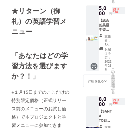
る
ター特
定の模
23:00で
5,0
別価
擬テス
★リターン（御
２日前
残り
格・税
00
トを実
199
までに
円
込み）
施。翌
事務局
礼）の英語学習メ
【総合
◆英語
日には
（info@
的英語
初級者
スコア
globa-
ニュー
学習ア
から上
とミニ
click.jp
プリ
級者ま
解説つ
）に希
支援
HERO
で全レ
けてを
望時間
者：
１か月
ベルに
お送り
1人
をご連
間使い
対応 気
しま
絡して
お届
放題＋
「あなたはどの学
軽に英
す！
け予
くださ
TOEIC
語学習
定：
（各自
い。 ・
模擬テ
2022
ができ
のパソ
習方法を選びます
土日ご
年02
スト１
て、最
コンで
希望の
こ
月
回と事
初の
の
の受
場合は
か？！」
リ
務局進
１ヶ月
タ
験。事
事務局
ー
捗管理
目でリ
ン
前に
詳細を見る
（info@
を
サポー
スニン
選
メール
globa-
択
ト付
グが大
す
もしく
click.jp
※１月15日までのここだけの
る
き】
きく伸
は公式
）にお
8,0
（モニ
びてい
ライン
特別限定価格（正式リリー
問い合
残り
ター特
00
る方が
200
にて解
わせく
円
別価
ス前のメニューのお試し価
多いで
答用
ださ
【SANT
格・税
す！１
ファイ
い。 ・
A
格）で本プロジェクトと学
込み）
日10分
ルをお
予約に
TOEIC
◆英語
～15分
送りし
は、お
習メニューに参加できま
３ヵ月
中級に
の視聴
ます。
名前・
支援