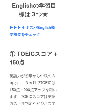
click.jp/
をお願
Englishの学習目
about/#
い致し
overvie
ます。
標は３つ★
w ・ご
info@gl
支援い
obal-
ただけ
click.jp
る場合
▶▶▶ セミスパEnglish概
には、
メッ
要概要をチェック
セージ
を備考
欄に記
載お願
① TOEICスコア＋
いいた
しま
す。
150点
英語力が初級から中級の方
向けに、３ヵ月でTOEICは
150点～200点アップを狙い
ます。TOEICスコアは英語
力の上達判定やビジネスで