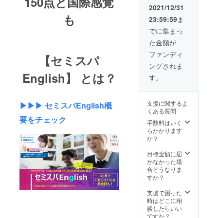
150点と国際感覚
必要で
ル人材
語をど
】を
2021/12/31
ニュー
す。 ・
育成の
う勉強
１ヵ月
です。
も
スター
23:59:59
ま
卵を輩
してい
特別料
・備考
トタイ
出する
いかわ
金で体
でに集まっ
欄に現
ミング
事業）
からな
験いた
在の英
は込み
た金額が
に共有
い方 ・
だけま
語力ま
具合に
してい
自分だ
す。 英
ファンディ
たは、
よって
【セミスパ
ただけ
けだと
語に興
どんな
調整と
ングされま
る方の
どうし
味やあ
英語力
なる場
English】 とは？
ご支援
ても勉
るけど
す。
をつけ
合がご
も受け
強が続
なかな
たいか
ざいま
付けて
かない
か手が
など自
す。 ・
おりま
方 コー
付かな
由に記
ご不明
支援に関するよ
▶▶▶ セミスパEnglish概
す。 戦
チング
い、ど
載お願
点は事
くある質問
後飛躍
型の英
こから
いいた
要をチェック
務局
的に成
語学習
手数料はいく
はじめ
しま
（info@
長して
プログ
らかかります
ていい
す。
global-
いた日
ラム
か？
かわか
click）
本がこ
【セミ
らない
にお名
の25
スパ
目標金額に届
など、
前を添
年・30
English
かなかった場
やって
えてご
年と成
】を
合どうなりま
みたい
連絡く
長が鈍
２ヵ月
すか？
けどな
ださ
くな
間、特
かなか
い。 ・
り、国
別料金
支援で困った
重い腰
（学校
際競争
で体験
時はどこに相
が上が
のクラ
力が落
いただ
談したらいい
らない
スごと
ち、若
けま
ですか？
方、と