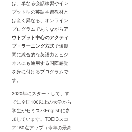
は、単なる会話練習やイン
それぞ
ホーム
までに
れの世
ページ
スター
プット型の英語学習教材と
界で活
に掲載
トお願
躍でき
https://
い致し
は全く異なる、オンライン
るため
global-
ます。
にグ
click.jp/
・Light
プログラムでありながら
ア
ローバ
・2020
コース
ルク
年5月末
ウト
プット中心のアクティ
（英会
リック
までに
話平日
ブ・ラーニング方式
で短期
は引き
スター
週３
続きグ
トお願
回）も
間に総合的な英語力とビジ
ローバ
い致し
しくは
ル人材
ます。
Weeke
ネスにも通用する国際感覚
育成の
・Light
ndコー
事業を
コース
ス（英
を身に付けるプログラムで
継続し
（英会
会話土
ていき
話平日
す。
日に２
ます。
週３
回）の
そんな
回）も
コース
グロー
2020年にスタートして、す
しくは
です。
バルク
Weeke
・一人
でに全国100以上の大学から
リック
ndコー
当たり
が運営
ス（英
10種類
学生がセミスパEnglishに参
するこ
会話土
の楽し
の【セ
日に２
い英語
加しています。TOEICスコ
ミス
回）の
メ
パ・プ
コース
ニュー
ア150点アップ（今年の最高
ロジェ
です。
で１日