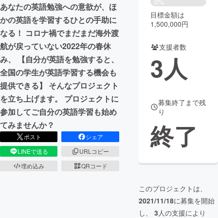
0%
あなたの英語勉強への意欲が、ほ
目標金額は
まちづくり・地域活性化
かの英語を学習するひとの手助に
1,500,000円
なる！ コロナ禍でまだまだ海外渡
航が戻っていない2022年の春休
支援者数
CAMPFIRE for Social Good
CAMPFIRE Creation
3
人
み、 【自分が英語を勉強すると、
CAMPFIREふるさと納税
machi-ya
コミュニティ
全国の学生が英語学習する機会も
提供できる】 そんなプロジェクト
を立ち上げます。 プロジェクトに
募集終了まで残
参加してご自分の英語学習も始め
り
終了
てみませんか？
ポスト
シェア
LINEで送る
URLコピー
埋め込み
QRコード
このプロジェクトは、
2021/11/18
に募集を開始
し、
3
人の支援により