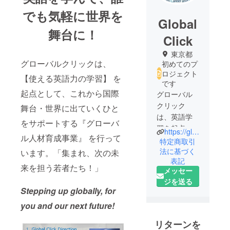
でも気軽に世界を
Global
舞台に！
Click
東京都
グローバルクリックは、
初めてのプ
ロジェクト
【使える英語力の学習】 を
です
起点として、これから国際
グローバル
クリック
舞台・世界に出ていくひと
は、英語学
をサポートする『グローバ
習を起点と
https://global-click.jp
ル人材育成事業』 を行って
して将来的
特定商取引
に国際企業
法に基づく
います。「集まれ、次の未
表記
や世界で活
来を担う若者たち！」
メッセー
躍するグ
ジを送る
ローバル人
Stepping up globally, for
材育成を育
you and our next future!
成する事業
を行ってい
リターンを
ます。