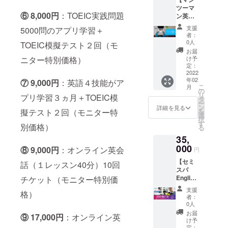
２年以
ディン
２回
スト１
す。 ・
2022年
ツーマ
上の
グ・ス
（ス
回付き
期間中
5月末ま
⑥ 8,000円
：TOEIC実践問題
ン英会
フィリ
ピーキ
タート
の特別
１回、
でに完
話レッ
ピン人
ング・
時と終
企画料
支援
5000問のアプリ学習＋
TOEIC
了をお
スン20
講師陣
単語/文
了時）
者：
金で
模擬テ
願い致
回分チ
です。
法をひ
0人
受験で
TOEIC模擬テスト２回（モ
す。 ・
ストが
しま
ケット
とても
とつの
きま
お届
2022年
受験で
す。
（1回40
明るく
ニター特別価格）
アプリ
け予
す。 ・
5月末ま
きます
分）】
楽しく
定：
で学べ
2022年
でに使
（必須
（モニ
2022
英会話
ます。
5月末ま
用開始
ではあ
年02
ター特
⑦ 9,000円
：英語４技能がア
を学習
その人
でに開
お願い
りませ
こ
月
別価
できま
の
のレベ
始お願
致しま
ん）。
リ
プリ学習３ヵ月＋TOEIC模
格・税
す。 ・
タ
ルに
い致し
す。 ・
受験方
ー
込み）
月曜日
ン
合った
詳細を見る
ます。
期間中
法は別
擬テスト２回（モニター特
を
◆英語
から土
選
動画を
・メー
に
途事務
択
初級者
曜日の
す
AIが選
ルアド
別価格）
TOEIC
局から
る
から中
9:00～
択して
レスと
模擬テ
ご案内
35,
級者向
21:30で
出題し
お名前
ストを
させて
け 講師
000
ご自分
ます！
⑧ 9,000円
：オンライン英会
が必要
円
１回受
いただ
歴平均
で好き
TOEIC
です。
験でき
きま
【セミ
２年以
話（１レッスン40分）10回
な時間
スコア
・期間
ます
す。。
スパ
上の
を予約
アップ
中
（必須
・メー
English
チケット（モニター特別価
フィリ
できま
にも大
TOEIC
ではあ
ルアド
PRO社
ピン人
す。 ・
きな効
模擬テ
支援
りませ
レスと
格）
会人版
講師陣
2022年
果が出
者：
ストを2
ん）。
お名前
１ヵ月
です。
3月末ま
0人
ていま
回受験
受験方
が必要
体験】
とても
でに
す。１
お届
できま
法は別
⑨ 17,000円
：オンライン英
です。
（モニ
明るく
レッス
け予
日１つ
す（ス
途事務
・（学
ター特
楽しく
定：