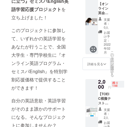
に立つ』セミスパEnglish英
す！ ◆英語学習
様々提供し
【オン
ご経験や応援
ライン
語学習応援プロジェクト
を
ています！
メッセージをぜ
英会話
ひ備考欄にお願
・大学生専
立ち上げました！
のレッ
いします。
支援
スン１
用のオンラ
ファーストネー
者：
回】 ◆
0人
ムのみでも結構
イン英語プ
このプロジェクトに参加し
英語初
ですのでお名前
お届
ログラム
級者か
け予
もぜひお願い致
て、いずれかの英語学習を
ら中級
定：
【セミスパ
します。（何口
者向け
2022
あなたが行うことで、全国
分でも結構で
English】は
年02
25分も
す。メール御礼
こ
月
全国の100校
しくは
大学生・専門学校生に『オ
の
は口数に関係な
リ
40分の
タ
以上の大学
くお一人につき
ー
ンライン英語プログラム・
英会話
ン
詳細を見る
１通です。）
から受講生
を
のお試
選
択
セミスパEnglish』を特別学
しレッ
を受け入れ
す
る
スン
ています。
割応援価格で提供すること
2,0
（マン
残り
（社会人版
ツーマ
00
198
ができます！
円
ン）に
のセミスパ
【TOEI
ご参加
English
C模擬テ
いただ
自分の英語意欲・英語学習
スト１
PRO）も近
けま
回】
がそのまま誰かのサポート
す。英
くリリース
支援
（在宅
会話が
者：
予定。
になる。そんなプロジェク
パソコ
初めて
2人
ン受
の方に
・国際企業
お届
トに参加しませんか？
験） ◆
は簡単
け予