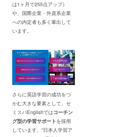
クト】
は1ヶ月で255点アップ）
・一人
１時間
にご支
当たり
からス
や、国際企業・外資系企業
援をお
10種類
タート
願い致
の楽し
できま
への内定者も多く輩出して
しま
い英語
す！ ・
す。 ・
メ
TOEIC
います。
御礼の
ニュー
模擬テ
交流会
で１日
ストが
はZoom
１時間
スター
での開
からス
ト時と
催を前
タート
終了時
提とし
できま
にあり
ており
す！ ・
ます。
ます。
TOEIC
・
・お時
模擬テ
TOEIC9
間は別
ストが
00点以
途事務
スター
上の日
局から
ト時と
本人学
調整さ
終了時
習アド
さらに英語学習の成功をつ
せてい
にあり
バイ
ただき
ます。
ザーが
かむ大きな要素として、セ
ます。
・
サポー
（60分
TOEIC9
ミスパEnglishでは
コーチン
トしま
程度を
00点以
す。 ・
想定）
グ型の学習サポート
を採用
上の日
スター
・反社
本人学
トタイ
しています。”日本人学習ア
会的勢
習アド
ミング
力や本
バイ
は込み