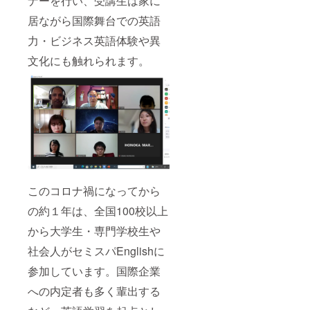
ナーを行い、受講生は家に
居ながら国際舞台での英語
力・ビジネス英語体験や異
文化にも触れられます。
このコロナ禍になってから
の約１年は、全国100校以上
から大学生・専門学校生や
社会人がセミスパEnglishに
参加しています。国際企業
への内定者も多く輩出する