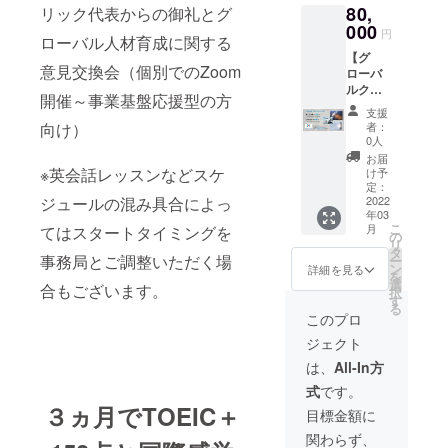
す。 ・
模擬テ
務局に
（info@
80,
リック代表からの御礼とグ
未経験
TOEIC
す。 ・
TOEIC
ストを
ご相談
global-
OK）か
000
スコア
スター
模擬テ
円
２回受
くださ
click）
ローバル人材育成に関する
ら中級
を短期
ト方法
スト付
験でき
い。）
にお名
【グ
者
間で
など事
きのオ
ます
意見交換会（個別でのZoom
前を添
ローバ
（TOEI
アップ
務局か
リジナ
（ス
えてご
ルク
C800レ
したい
らサ
ル学習
開催～事業基盤応援型の方
タート
連絡く
リッ
ベル、
方 ・英
ポート
アレン
支援
時と終
ださ
ク・代
英検準
語をど
向け）
致しま
者：
ジメ
了時。
い。 ・
表から
１級レ
う勉強
0人
す。 ・
ニュー
必須で
（学校
の御礼
ベルま
してい
スター
お届
です。
はあり
のクラ
とグ
で対応
※英会話レッスンなどスケ
いかわ
け予
トタイ
・備考
ません
スごと
ローバ
可能）
定：
からな
ミング
欄に現
）。受
や学年
ジュールの混み具合によっ
ル人材
2022
・社会
い方 ・
は込み
在の英
験方法
全体で
年03
育成に
人版を
自分だ
具合に
語力ま
は別途
こ
月
てはスタートタイミングを
のご活
ついて
モニ
の
けだと
よって
たは、
事務局
リ
用の場
のご意
ター価
タ
どうし
調整と
どんな
事務局とご調整いただく場
からご
ー
合には
見交流
格でご
ン
ても勉
詳細を見る
なる場
英語力
案内さ
を
別途事
（Zoom
利用い
選
強が続
合がご
合もございます。
をつけ
せてい
択
務局に
）】 グ
ただけ
す
かない
ざいま
たいか
ただき
る
ご相談
ローバ
ます。
方 コー
このプロ
す。 ・
など自
ます。
くださ
ルク
・
チング
TOEIC
由に記
・ス
ジェクト
い。）
リック
TOEIC
型の英
模擬テ
載お願
タート
の活動
スコア
語学習
は、
All-In方
スト付
いいた
には
（将来
を短期
プログ
きのオ
しま
メール
式
です。
をの社
間で
ラム
リジナ
す。
アドレ
３ヵ月でTOEIC＋
会を担
アップ
【セミ
目標金額に
ル学習
スとお
うグ
したい
スパ
アレン
名前が
関わらず、
ローバ
方 ・英
English
ジメ