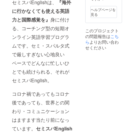
や学年
セミスパEnglishは、
『海外
年人口
す。 英
りあえ
全体で
比率が
語にや
ず１ヵ
ヘルプページを
に行かなくても使える英語
のご活
大きく
る気が
月セミ
見る
用の場
減り始
前向
スパ
力と国際感覚を』
身に付け
合には
めてい
き、で
English
別途事
る中で
も日々
る、コーチング型の短期オ
を試し
務局に
このプロジェクト
海外留
いろい
てみて
ご相談
の問題報告は
こち
ンライン英語学習プログラ
学者人
ろ忙し
くださ
くださ
口も伸
ら
よりお問い合わ
い方向
い。
い。）
ムです。セミ・スパルタ式
びず、
けで
１ヵ月
せください
国別英
す。
でも効
で厳しすぎない心地良い
語力平
２ヶ月
果が感
均も10
で
じられ
ペースでどんなに忙しいひ
年以上
TOEIC
るかと
連続で
スコア
とでも続けられる、それが
思いま
ランキ
100点以
す！ ◆
ングを
セミスパEnglish。
上アッ
セミス
落とし
プと、
パ
いま
英会話
English
コロナ禍であってもコロナ
す。 近
に慣れ
説明は
い未来
ること
ホーム
後であっても、世界との関
の日本
を目指
ページ
を担う
しま
に掲載
わり・コミュニケーション
今の学
す！ ◆
https://
生が使
セミス
global-
はますます当たり前になっ
える英
パ
click.jp/
語を学
ています。
セミスパEnglish
English
・2020
んで、
説明ほ
年5月末