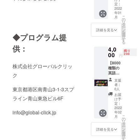
へ就活を狙
英語初
なひと
定：
う学生への
級者か
2022
ことフ
年01
ら中級
レーズ
グローバル
こ
月
者向け
集を事
の
人材育成型
リ
本番テ
前にお
タ
ー
スト準
の就活サ
送りし
ン
詳細を見る
を
備に、
ます！
選
◆プログラム提
ポートプロ
択
実力
明るい
す
る
グラム【The
チェッ
先生が
供：
4,0
クに！
多く楽
NEXTプレミ
残り
TOEIC
00
しめま
200
円
アム】は経
テスト
す。ぜ
【8000
産省の支援
が初め
ひ体験
株式会社グローバルクリッ
種類の
ての方
してみ
のもとトラ
英語動
でもOK
てくだ
ク
イアルを実
画視聴
です！
さい。
支援
アプリ
リスニ
施していま
・英会
者：
VoiceTu
東京都港区南青山3-1-3スプ
ング100
話講師
0人
す！
be３ヵ
問45
歴２年
お届
ライン青山東急ビル6F
月視聴
分・
以上経
け予
無制限
リー
定：
験ある
と
2022
ディン
フィリ
info@global-click.jp
年02
TOEIC
グ100問
ピン人
こ
月
模擬テ
75分で
の
英語講
リ
スト１
990点満
タ
師陣で
ー
回付
点の
ン
す。 ・
詳細を見る
を
き】
TOEIC
選
平日
択
（モニ
試験想
す
10:00～