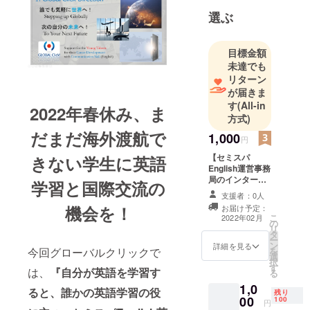
たとえコロ
選ぶ
ナ禍で海外
渡航できな
目標金額
くても、オ
未達でも
ンラインで
リターン
のAIを導入し
が届きま
す
(All-in
た画期的な
2022年春休み、ま
方式)
英語学習や
だまだ海外渡航で
国際企業・
1,000
円
外資系企業
【セミスパ
きない学生に英語
の現役リー
English運営事務
局のインターン
ダーを週末
学習と国際交流の
大学生からの御
支援者：0人
セミナーに
礼メール】 （英
機会を！
お届け予定：
迎えるな
語学習素材が必
こ
2022年02月
の
要ない方向け）
ど、英語力
リ
タ
セミスパEnglish
ー
とビジネス
ン
は英語が得意な
詳細を見る
今回グローバルクリックで
を
選
インターン大学
で通用する
択
す
生も多く運営に
は、
『自分が英語を学習す
国際感覚を
る
携わっていま
1,0
獲得するノ
す。ぜひ応援を
ると、誰かの英語学習の役
残り
00
100
お願い致しま
ウハウを
円