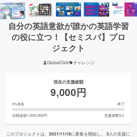
自分の英語意欲が誰かの英語学習
の役に立つ！【セミスパ】プロ
ジェクト
GlobalClick
チャレンジ
現在の支援総額
9,000
円
終了
0
%達成
目標金額
1,500,000
円
支援者数
3
人
このプロジェクトは、
2021/11/18
に募集を開始し、
3
人の支援に