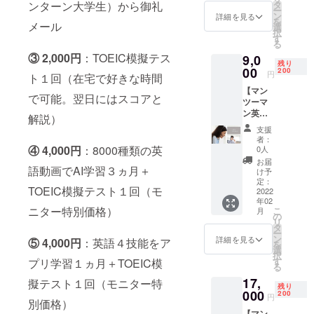
務局進
の本番
ンターン大学生）から御礼
タ
ルに
プリ・
ます。
ー
捗管理
同様レ
ン
合った
詳細を見る
VoiceTu
・エク
を
メール
サポー
ベルの
選
動画を
beを３
セルの
択
ト付
問題が
す
AIが選
か月間
解答用
る
き】
5000問
択して
視聴無
ファイ
③ 2,000円
：TOEIC模擬テス
9,0
（モニ
搭載の
出題し
制限で
ルに解
残り
ター特
00
テスト
200
ます！
使用い
円
答を記
ト１回（在宅で好きな時間
別価
対策専
TOEIC
ただけ
載。
【マン
格・税
用アプ
スコア
ます。
で可能。翌日にはスコアと
（プリ
ツーマ
込み）
リで
アップ
TOEIC
ントア
ン英会
◆英語
す。
解説）
にも大
模擬テ
ウトし
話レッ
中級に
TOEIC
きな効
スト１
支援
てテス
スン10
近い初
のパー
果が出
者：
回付き
ト後に
回分チ
級レベ
④ 4,000円
：8000種類の英
ト別の
0人
ていま
のの特
ファイ
ケット
ルから
今のレ
す。１
お届
別企画
ルに転
語動画でAI学習３ヵ月＋
（1回40
中級者
ベルも
け予
日１つ
料金で
記して
分）】
向けで
定：
わかっ
の動画
す。
もOKで
TOEIC模擬テスト１回（モ
（モニ
2022
す。ネ
て、効
レッス
https://j
す） ・
年02
ター特
イティ
率的に
ン（30
p.voicet
ニター特別価格）
2022年
こ
月
別価
ブの日
の
スコア
分から
ube.co
1月中旬
リ
格・税
常英語
タ
対策が
45分）
m/ ・
以降、
ー
込み）
話に近
ン
可能な
詳細を見る
が理想
⑤ 4,000円
：英語４技能をア
2022年
順次事
を
◆英語
い動画
選
アプリ
的な学
5月月末
務局か
択
初級者
が多い
す
プリ学習１ヵ月＋TOEIC模
です。
習ペー
までに
ら受験
る
から中
です。
期間中
スで
視聴を
日程を
17,
級者向
擬テスト１回（モニター特
リスニ
TOEIC
す。
開始お
残り
お伺い
け 講師
000
ング・
200
模擬テ
TOEIC
円
願い致
しま
別価格）
歴平均
リー
ストを
模擬テ
しま
す。 ・
【マン