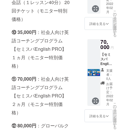
ンス
の動画
会話（１レッスン40分） 20
タート
局から
校のク
別価
2022
英会話
タート
レッス
時と終
ご案内
ラスご
年02
格・入
を学習
をお願
回チケット（モニター特別
ン（30
了時。
させて
こ
とや学
月
学金/税
できま
の
い致し
分から
必須で
いただ
リ
年全体
込み）
価格）
す。 ・
タ
ます。
45分）
はあり
きま
ー
でのご
◆英語
月曜日
ン
チケッ
詳細を見る
が理想
ませ
す。 ・
を
活用の
初級者
から土
選
トは６
的な学
ん）
スター
択
場合に
⑩ 35,000円
：社会人向け英
（英語
曜日の
す
か月間
習ペー
TOEIC
トには
る
は別途
未経験
9:00～
有効で
スで
模擬テ
メール
語コーチングプログラム
事務局
70,
OK）か
21:30で
す。 ・
す。
ストの
アドレ
にご相
ら中級
000
ご自分
スター
TOEIC
円
受験方
【セミスパEnglish PRO】
スとお
談くだ
者
で好き
ト方法
模擬テ
法は別
名前が
さ
【セミ
（TOEI
な時間
など事
１ヵ月（モニター特別価
スト２
途事務
必要で
い。）
スパ
C800レ
を予約
務局か
回付き
局から
す。 ・
English
ベル、
できま
格）
らサ
の特別
ご連絡
スター
PRO社
英検準
す。 ・
ポート
企画料
支援
させて
トタイ
会人版
１級レ
2022年
致しま
者：
金で
いただ
ミング
２ヵ月
⑪ 70,000円
：社会人向け英
ベルま
3月末ま
0人
す。 ・
す。 ・
きま
は込み
コー
で対応
でに
スター
お届
2022年
す。 ・
具合に
語コーチングプログラム
ス】
可能）
レッス
け予
トタイ
5月末ま
（学校
よって
（モニ
・社会
定：
ンス
ミング
でに使
のクラ
【セミスパEnglish PRO】
調整と
ター特
2022
人版を
タート
は込み
用開始
スごと
なる場
年02
別価
モニ
をお願
具合に
お願い
２ヵ月（モニター特別価
や学年
こ
合がご
月
格・入
ター価
の
い致し
よって
致しま
全体で
リ
ざいま
学金/税
格でご
タ
ます。
格）
調整と
す。 ・
のご活
ー
す。 ・
込み）
利用い
ン
チケッ
詳細を見る
なる場
期間中
用の場
を
ご不明
◆英語
ただけ
選
トは６
合がご
に
合には
択
点は事
初級者
ます。
⑫ 80,000円
：グローバルク
す
か月間
ざいま
TOEIC
別途事
る
務局
（英語
・
有効で