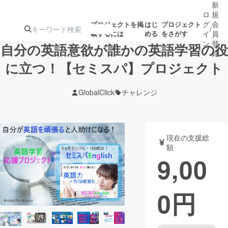
新
ロ
規
グ
会
プロジェクトを掲
はじ
プロジェクト
/
載するには
める
をさがす
イ
員
ン
登
自分の英語意欲が誰かの英語学習の役
録
に立つ！【セミスパ】プロジェクト
人気のプロ
注目のリ
注目の新着プロ
募集終了が近いプ
もうすぐ公開
GlobalClick
チャレンジ
ジェクト
ターン
ジェクト
ロジェクト
されます
アート・写真
音楽
現在の支援総
額
9,00
テクノロジー・ガジェット
ゲーム・サ
0
円
映像・映画
書籍・雑誌
ビジネス・起業
チャレンジ