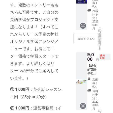
使い放
近い初
で場所
開催日
者：
お電話
す。複数のエントリーもも
題＋
級レベ
を選ば
0人
程など
番号・
TOEIC
ルから
ず学習
詳しく
お届
ちろん可能です。ご自分の
メール
模擬テ
中級者
できま
け予
は事務
アドレ
スト２
向け。
定：
す。 映
英語学習がプロジェクト支
局から
スが必
回と事
2022
ネイ
画やド
進め方
要で
年02
務局学
援になります！（すべてこ
ティブ
ラマ・
をご案
す。 ・
こ
月
習進捗
の日常
の
旅行や
内させ
現在の
リ
れからリリース予定の弊社
サポー
英語話
タ
時事問
ていた
英語力
ー
ト付
に近い
ン
題・
詳細を見る
だきま
（TOEI
を
オリジナル学習アレンジメ
き】
動画が
選
TOEIC
す。）
Cスコア
択
（モニ
多いで
す
対策な
・受験
もしく
ニューです。お得にモニ
る
ター特
す。リ
ど、３
には
は英語
9,0
別価
スニン
分から
ター価格で学習スタートで
メール
勉強歴
残り
格・税
00
グ・
200
７分ほ
アドレ
円
など）
込み）
リー
きます。より詳しくはリ
どの英
スとお
を可能
【総合
◆英語
ディン
語動画
名前が
な範囲
的英語
ターンの部分でご案内して
初級か
グ・ス
が8000
必要で
で備考
学習ア
ら中級
ピーキ
以上も
す。 ・
欄にご
います。）
プリ
者まで
ング・
視聴可
お好き
支援
記載く
HERO
短期間
単語/文
能。自
者：
な時間
ださ
３か月
に100点
法をひ
0人
分ス
帯で２
い。 ・
① 1,000円
：英会話レッスン
間使い
アップ
とつの
ピーキ
お届
時間、
Zoomを
放題＋
したい
アプリ
け予
ング発
ご自分
１回（25分 or 40分）
使用し
TOEIC
方にお
定：
で学べ
音もAI
のパソ
ます。
模擬テ
2022
すす
ます。
が分析
コンで
年02
スト２
め。
その人
② 1,000円
：運営事務局（イ
してく
受験い
こ
月
回と事
TOEIC
の
のレベ
れるア
ただき
リ