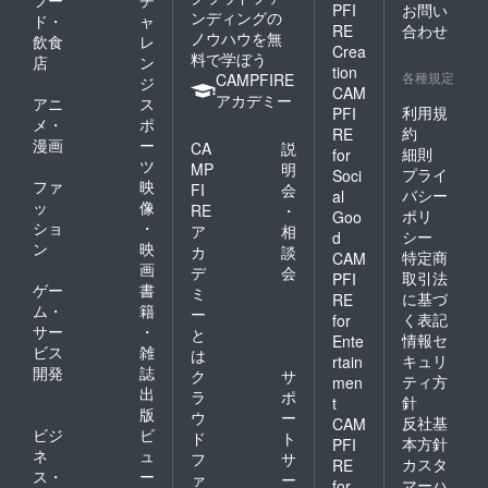
フー
チ
PFI
お問い
ンディングの
ド・
ャ
RE
合わせ
ノウハウを無
飲食
レ
Crea
料で学ぼう
店
ン
tion
各種規定
CAMPFIRE
ジ
CAM
アカデミー
アニ
ス
利用規
PFI
メ・
ポ
約
RE
漫画
ー
CA
説
細則
for
ツ
MP
明
プライ
Soci
ファ
映
FI
会
バシー
al
ッ
像
RE
・
ポリ
Goo
ショ
・
ア
相
シー
d
ン
映
カ
談
特定商
CAM
画
デ
会
取引法
PFI
ゲー
書
ミ
に基づ
RE
ム・
籍
ー
く表記
for
サー
・
と
情報セ
Ente
ビス
雑
は
キュリ
rtain
開発
誌
ク
サ
ティ方
men
出
ラ
ポ
針
t
版
ウ
ー
反社基
CAM
ビジ
ビ
ド
ト
本方針
PFI
ネ
ュ
フ
サ
カスタ
RE
ス・
ー
ァ
ー
マーハ
for