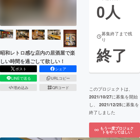
0
人
まちづくり・地域活性化
CAMPFIRE for Social Good
CAMPFIRE Creation
募集終了まで残
り
CAMPFIREふるさと納税
machi-ya
コミュニティ
終了
昭和レトロ感な店内の居酒屋で楽
しい時間を過ごして欲しい！
ポスト
シェア
LINEで送る
URLコピー
埋め込み
QRコード
このプロジェクトは、
2021/10/27
に募集を開始
し、
2021/12/25
に募集を
終了しました
もう一度プロジェク
トをやってほしい