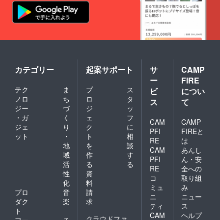
カテゴリー
起案サポート
サ
CAMP
ー
FIRE
テク
ま
プ
ス
ビ
につい
ノロ
ち
ロ
タ
ス
て
ジー
づ
ジ
ッ
・ガ
く
ェ
フ
CAM
CAMP
ジェ
り
ク
に
PFI
FIREと
ット
・
ト
相
RE
は
地
を
談
CAM
あんし
域
作
す
PFI
ん・安
活
る
る
RE
全への
性
資
コ
取り組
化
料
ミュ
み
プロ
音
請
ニ
ニュー
ダク
楽
求
ティ
ス
ト
CAM
ヘルプ
クラウドファ