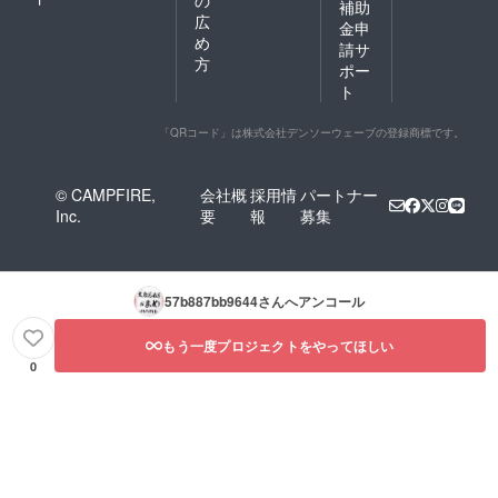
の
補助
広
金申
め
請サ
方
ポー
ト
「QRコード」は株式会社デンソーウェーブの登録商標です。
© CAMPFIRE,
会社概
採用情
パートナー
Inc.
要
報
募集
57b887bb9644
さんへアンコール
もう一度プロジェクトをやってほしい
0