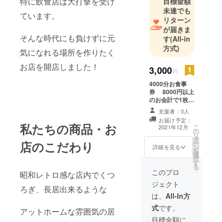
特に飲食店は大打撃を受け
目標金額
未達でも
ています。
リターン
が届きま
そんな時代にも負けずに元
す
(All-in
方式)
気になれる場所を作りたく
お店を開店しました！
3,000
円
4000分お食事
券 8000円以上
のお会計で1枚使
用可能 1度に使
支援者：0人
用出来るのは1枚
お届け予定：
1000円分、 お釣
私たちの商品・お
こ
2021年12月
の
りは出ませんの
リ
タ
でご了承下さ
店のこだわり
ー
ン
い。 有効期限
詳細を見る
を
選
2021.3.31土日祝
択
す
も可
る
このプロ
昭和レトロ感な店内でくつ
ジェクト
ろぎ、長居出来るような
は、
All-In方
式
です。
アットホームな雰囲気の居
目標金額に