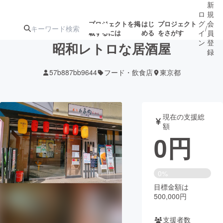
新
ロ
規
グ
会
プロジェクトを掲
はじ
プロジェクト
/
載するには
める
をさがす
イ
員
ン
登
昭和レトロな居酒屋
録
57b887bb9644
フード・飲食店
東京都
人気のプロ
注目のリ
注目の新着プロ
募集終了が近いプ
もうすぐ公開
ジェクト
ターン
ジェクト
ロジェクト
されます
現在の支援総
額
アート・写真
音楽
0
円
テクノロジー・ガジェット
ゲーム・サ
0%
目標金額は
映像・映画
書籍・雑誌
500,000円
ビジネス・起業
チャレンジ
支援者数