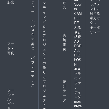
起業
テ
ン
ビ
ラスメ
Spor
ィ
デ
ス
ントに
ts
ー
ィ
対する
CAM
・
ン
考え方
PFI
ヘ
グ
クッ
RE
ル
と
キーポ
ふる
ス
は
リシー
さと
ケ
プ
実
納税
ア
ロ
施
AD
アー
舞
ジ
事
FOR
ト・
台
ェ
例
ALL
写真
・
ク
HIO
パ
ト
KOS
フ
の
HI
ォ
作
JFA
ー
り
クラ
マ
方
ウド
ン
プ
統
ファ
ス
ロ
計
ン
ソー
ジ
デ
ディ
シャ
ェ
ー
ング
ル
ク
タ
mac
グッ
ト
hi-ya
ド