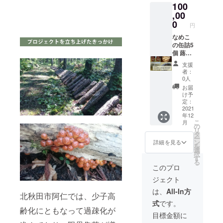
100
,00
0
円
なめこ
の缶詰5
個 蕗水
煮5個
支援
長芋10
者：
㌔一箱
0人
干しぜ
お届
んまい
け予
（100g
定：
入り）3
2021
年12
個 あき
こ
月
たこま
の
リ
ち10kg
タ
ー
入り1袋
ン
詳細を見る
を
選
択
す
る
このプロ
ジェクト
は、
All-In方
北秋田市阿仁では、少子高
式
です。
齢化にともなって過疎化が
目標金額に