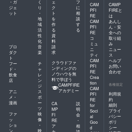
・ガ
く
ェ
フ
CAM
CAMP
ジェ
り
ク
に
PFI
FIREと
ット
・
ト
相
RE
は
地
を
談
CAM
あんし
域
作
す
PFI
ん・安
活
る
る
RE
全への
性
資
コ
取り組
化
料
ミュ
み
プロ
音
請
ニ
ニュー
ダク
楽
求
ティ
ス
ト
CAM
ヘルプ
クラウドファ
フー
チ
PFI
お問い
ンディングの
ド・
ャ
RE
合わせ
ノウハウを無
飲食
レ
Crea
料で学ぼう
店
ン
tion
各種規定
CAMPFIRE
ジ
CAM
アカデミー
アニ
ス
利用規
PFI
メ・
ポ
約
RE
漫画
ー
CA
説
細則
for
ツ
MP
明
プライ
Soci
ファ
映
FI
会
バシー
al
ッ
像
RE
・
ポリ
Goo
ショ
・
ア
相
シー
d
ン
映
カ
談