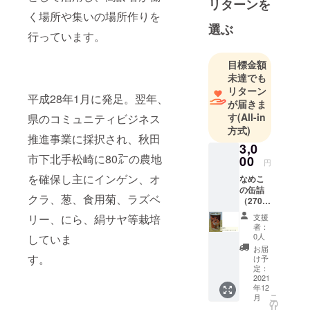
リターンを
耕田を農作
く場所や集いの場所作りを
業を通じ
選ぶ
行っています。
て、地域の
方々との交
目標金額
流を図る場
未達でも
所として活
リターン
平成28年1月に発足。翌年、
用し、高齢
が届きま
者が働く場
す
(All-in
県のコミュニティビジネス
方式)
所や集いの
推進事業に採択され、秋田
場所作りを
3,0
市下北手松崎に80㌃の農地
00
目指してい
円
ます。
を確保し主にインゲン、オ
なめこ
の缶詰
クラ、葱、食用菊、ラズベ
（270g
また近隣の
入り）1
支援
リー、にら、絹サヤ等栽培
農家と協力
個
者：
し、多品種
0人
していま
お届
の農作物を
す。
け予
生産するこ
定：
2021
とで多くの
年12
こ
方々が携わ
月
の
リ