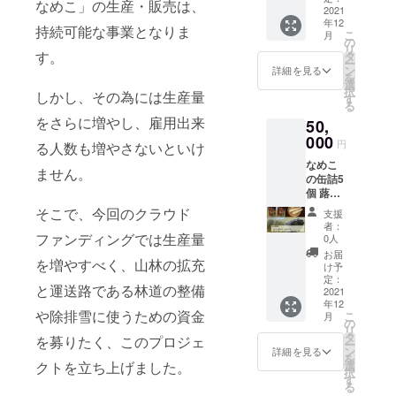
なめこ」の生産・販売は、
んまい
2021
年12
水煮
持続可能な事業となりま
こ
月
（270g
の
リ
）1個
す。
タ
ー
ン
詳細を見る
を
選
択
しかし、その為には生産量
す
る
をさらに増やし、雇用出来
50,
000
円
る人数も増やさないといけ
なめこ
ません。
の缶詰5
個 蕗水
煮5個
そこで、今回のクラウド
支援
長芋5k
者：
一箱 干
ファンディングでは生産量
0人
しぜん
お届
を増やすべく、山林の拡充
まい
け予
（100g
定：
と運送路である林道の整備
入り）3
2021
年12
個
や除排雪に使うための資金
こ
月
の
リ
タ
を募りたく、このプロジェ
ー
ン
詳細を見る
を
選
クトを立ち上げました。
択
す
る