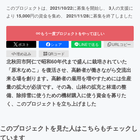
このプロジェクトは、
2021/10/22
に募集を開始し、
3
人の支援に
より
15,000
円の資金を集め、
2021/11/28
に募集を終了しました
もう一度プロジェクトをやってほしい
ポスト
シェア
LINEで送る
URLコピー
埋め込み
QRコード
北秋田市阿仁で昭和60年代まで盛んに栽培されていた
「原木なめこ」を復活させ、高齢者が働きながら交流出
来る場を創ります。高齢者の雇用を増やすためには生産
量の拡大が必須です。その為、山林の拡充と林道の整
備、除排雪に使うための機材購入に使う資金を募りた
く、このプロジェクトを立ち上げました
このプロジェクトを見た人はこちらもチェックし
ています