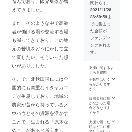
進んでおり、限界集落が増
関わらず、
えてきました。
2021/11/28
23:59:59
ま
また、そのような中で高齢
でに集まっ
た金額が
者が働ける場や交流する場
ファンディ
も減ってきており、この地
ングされま
元の苦境をどうにかして立
す。
て直したい、そういった想
いがありました。
支援に関するよ
くある質問
そこで、北秋田阿仁には全
手数料はいく
らかかります
国的にも貴重なイタヤカエ
か？
デが生息しており、地域の
目標金額に届
かなかった場
農家が昔から持っているノ
合どうなりま
すか？
ウハウとその資源を活かす
ことで、生まれる「原木な
支援で困った
時はどこに相
めこ」があると考えまし
談したらいい