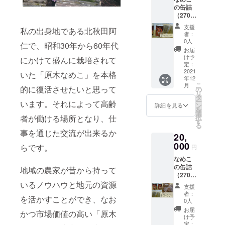
の缶詰
和30年から
（270g
60年代にか
入り）
支援
私の出身地である北秋田阿
けて盛んに
２個 蕗
者：
水煮
0人
栽培されて
仁で、昭和30年から60年代
（220g
お届
いた「原木
入り）
け予
にかけて盛んに栽培されて
２個
なめこ等」
定：
2021
いた「原木なめこ」を本格
へ取組んで
年12
こ
月
みたいとい
的に復活させたいと思って
の
リ
タ
う思いが強
ー
います。それによって高齢
ン
詳細を見る
くなりまし
を
選
択
者が働ける場所となり、仕
た。
す
る
事を通じた交流が出来るか
20,
000
らです。
円
なめこ
の缶詰
地域の農家が昔から持って
（270g
入り）
いるノウハウと地元の資源
支援
２個 蕗
者：
を活かすことができ、なお
水煮
0人
（220g
お届
かつ市場価値の高い「原木
入り）
け予
２個 ぜ
定：