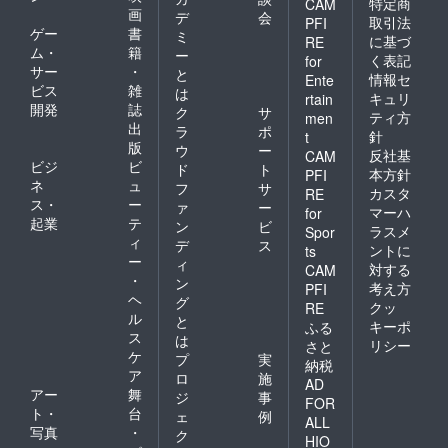
特定商
CAM
画
デ
会
取引法
PFI
ゲー
書
ミ
に基づ
RE
ム・
籍
ー
く表記
for
サー
・
と
情報セ
Ente
ビス
雑
は
キュリ
rtain
開発
誌
ク
サ
ティ方
men
出
ラ
ポ
針
t
版
ウ
ー
反社基
CAM
ビジ
ビ
ド
ト
本方針
PFI
ネ
ュ
フ
サ
カスタ
RE
ス・
ー
ァ
ー
マーハ
for
起業
テ
ン
ビ
ラスメ
Spor
ィ
デ
ス
ントに
ts
ー
ィ
対する
CAM
・
ン
考え方
PFI
ヘ
グ
クッ
RE
ル
と
キーポ
ふる
ス
は
リシー
さと
ケ
プ
実
納税
ア
ロ
施
AD
アー
舞
ジ
事
FOR
ト・
台
ェ
例
ALL
写真
・
ク
HIO