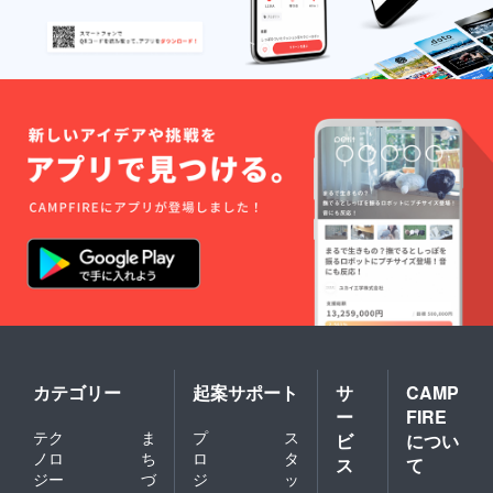
カテゴリー
起案サポート
サ
CAMP
ー
FIRE
テク
ま
プ
ス
ビ
につい
ノロ
ち
ロ
タ
ス
て
ジー
づ
ジ
ッ