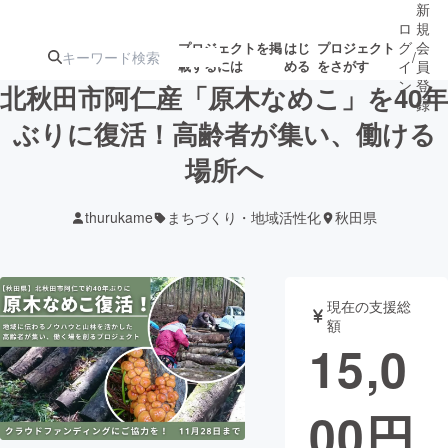
新
ロ
規
グ
会
プロジェクトを掲
はじ
プロジェクト
/
載するには
める
をさがす
イ
員
ン
登
北秋田市阿仁産「原木なめこ」を40年
録
ぶりに復活！高齢者が集い、働ける
場所へ
人気のプロ
注目のリ
注目の新着プロ
募集終了が近いプ
もうすぐ公開
ジェクト
ターン
ジェクト
ロジェクト
されます
thurukame
まちづくり・地域活性化
秋田県
アート・写真
音楽
現在の支援総
テクノロジー・ガジェット
ゲーム・サ
額
15,0
映像・映画
書籍・雑誌
00
円
ビジネス・起業
チャレンジ