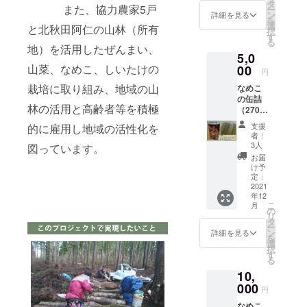
ることによ
タ
また、協力農家5戸
ー
ン
詳細を見る
り、農家の
を
選
と北秋田阿仁の山林（所有
択
楽しさを実
す
る
感して欲し
地）を活用したぜんまい、
5,0
いとの思い
山菜、なめこ、しいたけの
00
円
で起業致し
栽培に取り組み、地域の山
なめこ
ました。
の缶詰
林の活用と高齢者等を積極
（270g
入り）1
その一方で
支援
的に雇用し地域の活性化を
個 蕗水
者：
私の出身
煮
3人
図っています。
地・北秋田
（220g
お届
入り）1
け予
阿仁へ週末
個
定：
に帰り、実
2021
年12
家の管理や
こ
月
の
畑の耕作、
リ
タ
ー
山林の管理
ン
詳細を見る
を
選
（約30㌶）
択
す
をしていま
る
10,
すが、この
000
広葉樹林を
円
活用して昭
なめこ