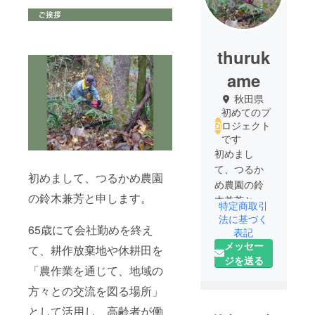
thuruk
ame
秋田県
初めてのプ
ロジェクト
です
初めまし
て、つるか
初めまして、つるかめ農園
め農園の鈴
の鈴木兼芳と申します。
木兼芳と申
特定商取引
します。
法に基づく
65歳にて会社勤めを終え
65歳にて会
表記
メッセー
社勤めを終
て、耕作放棄地や休耕田を
ジを送る
えて下北手
「農作業を通じて、地域の
地域（秋田
方々との交流を図る場所」
市）の耕作
放棄地や休
として活用し、高齢者が働