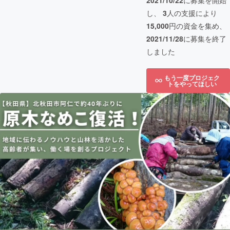
2021/10/22
に募集を開始
し、
3
人の支援により
15,000
円の資金を集め、
2021/11/28
に募集を終了
しました
もう一度プロジェク
トをやってほしい