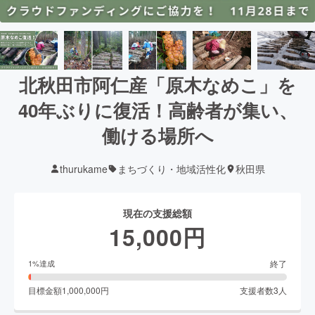
北秋田市阿仁産「原木なめこ」を
40年ぶりに復活！高齢者が集い、
働ける場所へ
thurukame
まちづくり・地域活性化
秋田県
現在の支援総額
15,000
円
終了
1
%達成
目標金額
1,000,000
円
支援者数
3
人