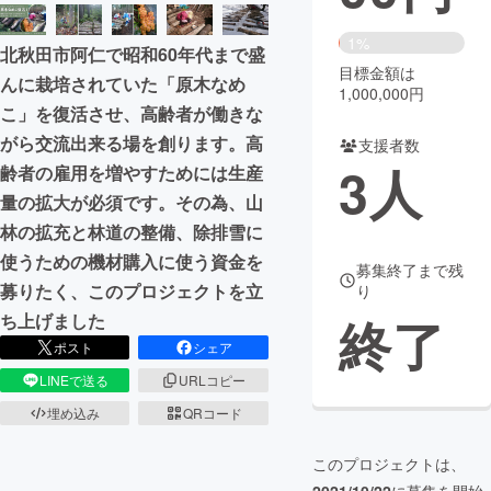
まちづくり・地域活性化
1%
北秋田市阿仁で昭和60年代まで盛
目標金額は
んに栽培されていた「原木なめ
1,000,000円
CAMPFIRE for Social Good
CAMPFIRE Creation
こ」を復活させ、高齢者が働きな
CAMPFIREふるさと納税
machi-ya
コミュニティ
がら交流出来る場を創ります。高
支援者数
3
人
齢者の雇用を増やすためには生産
量の拡大が必須です。その為、山
林の拡充と林道の整備、除排雪に
使うための機材購入に使う資金を
募集終了まで残
募りたく、このプロジェクトを立
り
終了
ち上げました
ポスト
シェア
LINEで送る
URLコピー
埋め込み
QRコード
このプロジェクトは、