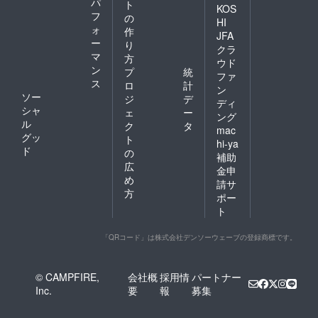
パ
ト
KOS
フ
の
HI
ォ
作
JFA
ー
り
クラ
マ
方
ウド
ン
プ
統
ファ
ス
ロ
計
ン
ソー
ジ
デ
ディ
シャ
ェ
ー
ング
ル
ク
タ
mac
グッ
ト
hi-ya
ド
の
補助
広
金申
め
請サ
方
ポー
ト
「QRコード」は株式会社デンソーウェーブの登録商標です。
© CAMPFIRE,
会社概
採用情
パートナー
Inc.
要
報
募集