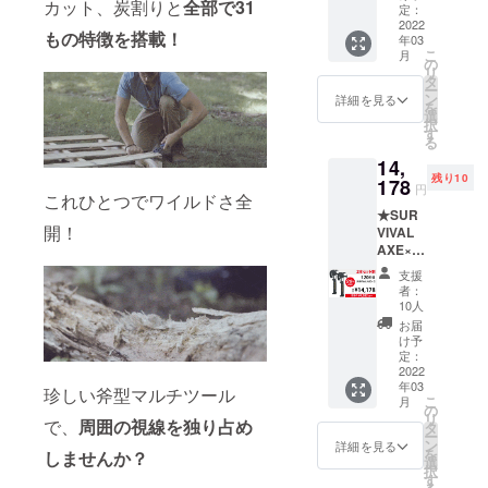
カット、炭割りと
全部で31
税込・
定：
送料無
2022
もの特徴を搭載！
年03
料) ------
こ
月
----------
の
リ
一般販
タ
ー
売予定
ン
詳細を見る
を
価格
選
択
【¥9,58
す
る
0】(税
14,
込・送
残り10
料無料)
178
円
これひとつでワイルドさ全
★SUR
↓↓↓
開！
VIVAL
【15%
AXE×2
OFF!!!
★【2本
】
支援
セット
↓↓↓
者：
割】
【mach
10人
¥14,178
i-ya限定
お届
(税込・
価格】
け予
送料無
【¥8,14
定：
料) ------
2022
3】(税
年03
----------
込・送
珍しい斧型マルチツール
こ
月
一般販
料無料)
の
リ
で、
周囲の視線を独り占め
売予定
-----------
タ
ー
価格
----- ※税
ン
詳細を見る
を
しませんか？
【¥19,1
込・送
選
択
60】(税
料無料
す