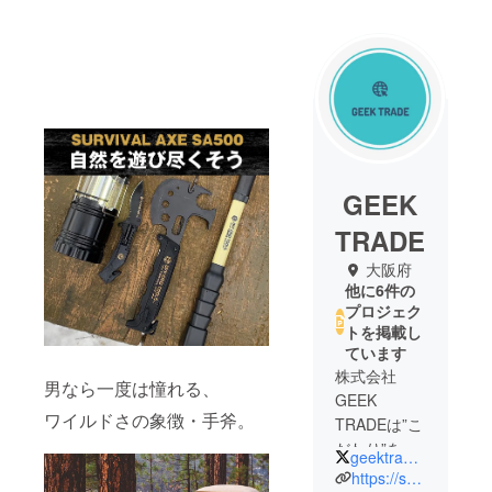
GEEK
TRADE
大阪府
他に6件の
プロジェク
トを掲載し
ています
株式会社
男なら一度は憧れる、
GEEK
ワイルドさの象徴・手斧。
TRADEは”こ
だわり”をお
geektrade_jp
届けする会
https://shop.geektrade.co.jp