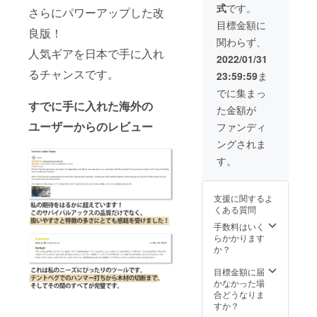
れてい
式
です。
】
さらにパワーアップした改
す。 ----
ます。
↓↓↓
-----------
目標金額に
良版！
【早
- 正当な
関わらず、
割】
理由な
人気ギアを日本で手に入れ
【¥8,04
く刃物
2022/01/31
7】(税
を携帯
るチャンスです。
23:59:59
ま
込・送
する行
料無料)
為は、
でに集まっ
-----------
銃砲刀
すでに手に入れた海外の
た金額が
----- ※税
剣類所
込・送
持等取
ユーザーからのレビュー
ファンディ
料無料
締法第
ングされま
※ 割引
22条及
率は製
び軽犯
す。
品本体
罪法第1
の販売
条第2号
予定価
により
支援に関するよ
格に対
禁止さ
くある質問
するも
れてい
ので
ます。
手数料はいく
す。 ----
らかかります
-----------
か？
- 正当な
理由な
目標金額に届
く刃物
かなかった場
を携帯
合どうなりま
する行
すか？
為は、