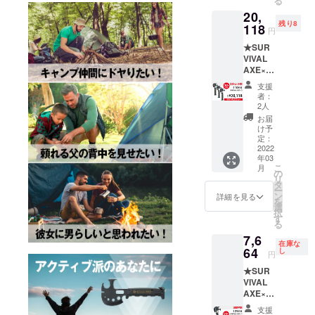
る
込・送
※ 割引
20,
料無料)
率は製
残り8
118
品本体
円
↓↓↓
の販売
★SUR
【26%
予定価
VIVAL
OFF!!!
格に対
AXE×3
】
するも
★【3本
↓↓↓
ので
支援
セット
【2本
す。 ----
者：
割】
セット
-----------
2人
¥20,118
割】
- 正当な
お届
(税込・
【¥14,1
理由な
け予
送料無
78】(税
定：
く刃物
料) ------
2022
込・送
を携帯
年03
----------
料無料)
する行
こ
月
一般販
-----------
の
為は、
リ
売予定
----- ※税
タ
銃砲刀
ー
価格
込・送
ン
剣類所
詳細を見る
を
【¥28,7
料無料
選
持等取
択
40】(税
※ 割引
す
締法第
る
込・送
率は製
22条及
7,6
料無料)
品本体
び軽犯
在庫な
64
の販売
し
罪法第1
円
↓↓↓
予定価
条第2号
★SUR
【30%
格に対
により
VIVAL
OFF!!!
するも
禁止さ
AXE×１
】
ので
れてい
★【超
↓↓↓
す。 ----
ます。
支援