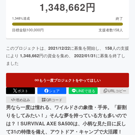
1,348,662
円
終了
1,348
%達成
目標金額
100,000
円
支援者数
158
人
このプロジェクトは、
2021/12/22
に募集を開始し、
158
人の支援
により
1,348,662
円の資金を集め、
2022/01/31
に募集を終了し
ました
もう一度プロジェクトをやってほしい
ポスト
シェア
LINEで送る
URLコピー
埋め込み
QRコード
男なら一度は憧れる、ワイルドさの象徴・手斧。「薪割
りをしてみたい！」そんな夢を持っている方も多いので
は？！SURVIVAL AXE SA500は、小柄な見た目に反し
て31の特徴を備え、アウトドア・キャンプで大活躍！