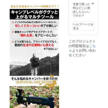
銃砲刀
支援で困った
剣類所
時はどこに相
持等取
談したらいい
締法第
ですか？
22条及
び軽犯
ヘルプページを
罪法第1
見る
条第2号
により
禁止さ
このプロジェクト
れてい
の問題報告は
こち
ます。
ら
よりお問い合わ
せください