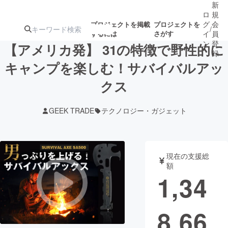
新
ロ
規
グ
会
プロジェクトを掲載
プロジェクトを
/
するには
さがす
イ
員
ン
登
【アメリカ発】 31の特徴で野性的に
録
キャンプを楽しむ！サバイバルアッ
クス
人気のプロ
注目のリ
注目の新着プロ
募集終了が近いプ
もうすぐ公開
ジェクト
ターン
ジェクト
ロジェクト
されます
GEEK TRADE
テクノロジー・ガジェット
アート・写真
音楽
現在の支援総
テクノロジー・ガジェット
ゲーム・サ
額
1,34
映像・映画
書籍・雑誌
8,66
ビジネス・起業
チャレンジ