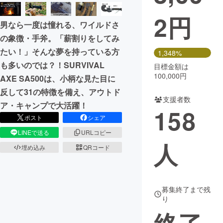
2
円
まちづくり・地域活性化
男なら一度は憧れる、ワイルドさ
の象徴・手斧。「薪割りをしてみ
CAMPFIRE for Social Good
CAMPFIRE Creation
たい！」そんな夢を持っている方
1,348%
CAMPFIREふるさと納税
machi-ya
コミュニティ
も多いのでは？！SURVIVAL
目標金額は
100,000円
AXE SA500は、小柄な見た目に
反して31の特徴を備え、アウトド
支援者数
ア・キャンプで大活躍！
158
ポスト
シェア
LINEで送る
URLコピー
人
埋め込み
QRコード
募集終了まで残
り