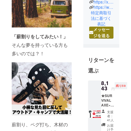
社です。
https://x.com/geektrade_jp
https://www.instagram.com/geektrade.jp
運営会社の
特定商取引
株式会社
法に基づく
GEEK
表記
TRADEは、
メッセー
自転車アク
ジを送る
「薪割りをしてみたい！」
セサリーを
そんな夢を持っている方も
中心に輸
入、小売卸
多いのでは？！
売を行って
リターンを
います。サ
選ぶ
イクリスト
の皆さんに
8,1
喜んでもら
残り59
43
円
えるような
★SUR
商品の発
VIVAL
掘、開発に
AXE×１
★【ma
常に努めて
支援
chi-ya
者：
います。
限定価
41人
薪割り、ペグ打ち、木材の
格】
お届
¥8,143(
け予