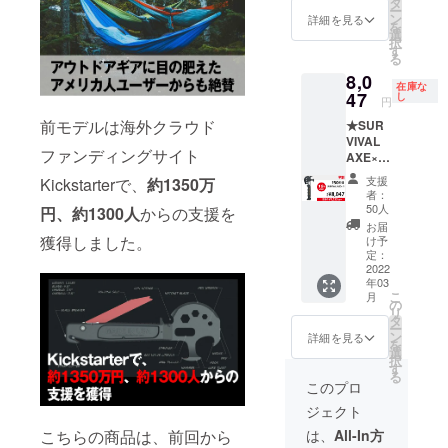
込・送
タ
剣類所
ー
【¥9,58
料無料
ン
持等取
詳細を見る
を
0】(税
※ 割引
選
締法第
択
込・送
率は製
す
22条及
る
料無料)
品本体
び軽犯
8,0
の販売
罪法第1
在庫な
↓↓↓
47
予定価
し
条第2号
円
【18%
格に対
により
前モデルは海外クラウド
★SUR
OFF!!!
するも
禁止さ
VIVAL
】
ので
れてい
ファンディングサイト
AXE×１
↓↓↓
す。 ----
ます。
★【早
【超早
-----------
支援
Kickstarterで、
約1350万
割】
割】【
- 正当な
者：
¥8,047(
¥7,856
理由な
50人
円、約1300人
からの支援を
税込・
】(税
く刃物
お届
送料無
込・送
獲得しました。
を携帯
け予
料) ------
料無料)
定：
する行
----------
2022
-----------
為は、
年03
一般販
----- ※税
銃砲刀
こ
月
売予定
込・送
の
剣類所
リ
価格
料無料
タ
持等取
ー
【¥9,58
※ 割引
ン
締法第
詳細を見る
を
0】(税
率は製
選
22条及
択
込・送
品本体
す
び軽犯
る
料無料)
の販売
罪法第1
このプロ
予定価
条第2号
ジェクト
↓↓↓
格に対
により
【16%
するも
禁止さ
こちらの商品は、前回から
は、
All-In方
OFF!!!
ので