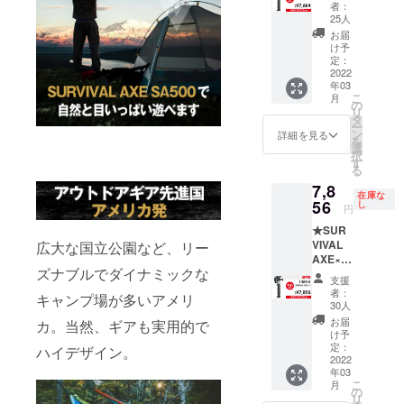
超早
【3本
-----------
者：
割】
セット
- 正当な
25人
¥7,664(
割】
理由な
お届
税込・
【¥20,1
く刃物
け予
送料無
18】(税
定：
を携帯
料) ------
2022
込・送
する行
年03
----------
料無料)
為は、
こ
月
一般販
-----------
の
銃砲刀
リ
売予定
----- ※税
タ
剣類所
ー
価格
込・送
ン
持等取
詳細を見る
を
【¥9,58
料無料
選
締法第
択
0】(税
※ 割引
す
22条及
る
込・送
率は製
び軽犯
7,8
料無料)
品本体
罪法第1
在庫な
56
の販売
し
条第2号
円
↓↓↓
予定価
により
★SUR
【20%
格に対
禁止さ
VIVAL
広大な国立公園など、リー
OFF!!!
するも
れてい
AXE×１
】
ので
ます。
ズナブルでダイナミックな
★【超
↓↓↓
す。 ----
支援
早割】
【超超
-----------
者：
キャンプ場が多いアメリ
¥7,856(
早割】
- 正当な
30人
税込・
【¥7,66
理由な
お届
カ。当然、ギアも実用的で
送料無
4】(税
く刃物
け予
料) ------
込・送
定：
を携帯
ハイデザイン。
----------
2022
料無料)
する行
年03
一般販
-----------
為は、
こ
月
売予定
----- ※税
の
銃砲刀
リ
価格