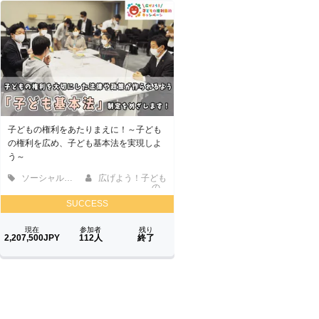
子どもの権利をあたりまえに！～子ども
の権利を広め、子ども基本法を実現しよ
う～
ソーシャルグッド
広げよう！子ども
の...
SUCCESS
現在
参加者
残り
2,207,500JPY
112人
終了