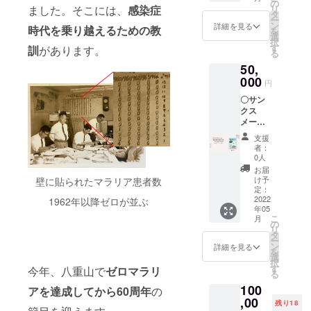
ペー
の
は、固
ました。そこには、
感染症
リ
ジ カ
タ
くお断
ー
ラー八
ン
りいた
詳細を見る
時代を乗り越えるための教
を
重山の
選
しま
択
マラリ
す
す。
訓
があります。
る
アと
50,
闘った
人々に
000
円
焦点を
〇サン
当てな
クス
がら、
メール
感染症
〇絵本
のない
支援
「八重
世界へ
者：
山のマ
むけて
0人
ラリ
一人一
お届
ア」
人が何
け予
壁に貼られたマラリア患者数
（仮
をすべ
定：
題）
2022
きかを
1962年以降ゼロが並ぶ
年05
PDF
問いま
こ
月
データ
す。今
の
リ
PDF
だから
タ
ー
データ
伝えた
ン
詳細を見る
を
の転
い、こ
選
択
用、な
どもた
す
今年、八重山で
ゼロマラリ
る
らびに
ちへの
100
掲載の
メッ
アを達成してから60周年
の
写真・
,00
セー
残り18
図版・