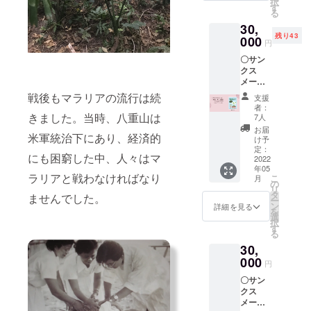
択
用、な
伝えた
す
る
らびに
い、こ
30,
掲載の
どもた
残り43
写真・
000
ちへの
円
図版・
メッ
〇サン
文章の
セージ
クス
無断転
5月に郵
メール
載は、
送いた
〇絵本
固くお
しま
戦後もマラリアの流行は続
支援
「八重
断りい
す。 な
者：
山のマ
たしま
きました。当時、八重山は
お掲載
7人
ラリ
す。
の写
お届
米軍統治下にあり、経済的
ア」(仮
真・図
け予
題）
定：
版・文
にも困窮した中、人々はマ
B5版
2022
章の無
年05
24P カ
断転載
ラリアと戦わなければなり
こ
月
ラー 八
の
は、固
リ
重山の
タ
くお断
ませんでした。
ー
マラリ
ン
りいた
詳細を見る
を
アの歴
選
しま
択
史の絵
す
す。
る
本。マ
30,
ラリア
と闘っ
000
円
た人々
〇サン
に焦点
クス
を当て
メール
なが