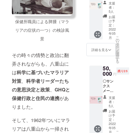
〇絵本
ら、感
支援
「八重
染症の
者：
山のマ
ない世
5人
ラリ
界へ向
お届
ア」
けて一
保健所職員による脾腫（マラ
け予
（仮
人一人
定：
題）
2022
リアの症状の一つ）の検診風
が何を
年05
PDF
すべき
こ
月
景
データ
かを問
の
リ
PDF
いま
タ
ー
データ
す。今
ン
詳細を見る
を
の転
だから
選
その時々の情勢と政治に翻
択
用、な
伝えた
す
る
らびに
弄されながらも、八重山に
い、こ
50,
掲載の
どもた
は
科学に基づいたマラリア
残り25
写真・
000
ちへの
円
図版・
メッ
対策
、
科学者リーダーたち
〇サン
文章の
セージ
クス
転載は
5月に郵
の意思決定と政策
、
GHQと
メール
固くお
送いた
〇絵本
断りい
しま
保健行政と住民の連携
があ
支援
「八重
たしま
す。 な
者：
山のマ
す。
りました。
お掲載
5人
ラリ
の写
お届
ア」
真・図
け予
（仮
そして、1962年ついにマラ
定：
版・文
題）B5
2022
章の無
リアは八重山から一掃され
年05
版 24
断転載
こ
月