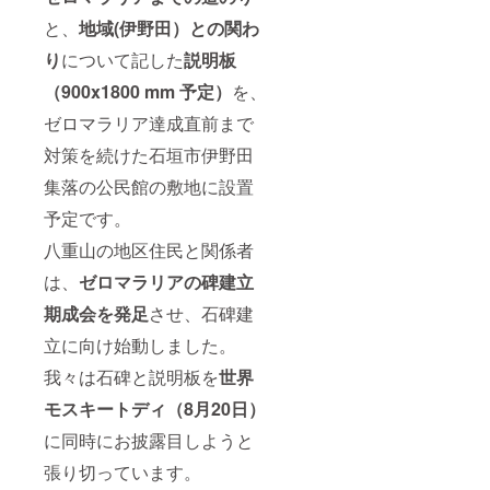
と、
地域(伊野田）との関わ
り
について記した
説明板
（900x1800 mm 予定）
を、
ゼロマラリア達成直前まで
対策を続けた石垣市伊野田
集落の公民館の敷地に設置
予定です。
八重山の地区住民と関係者
は、
ゼロマラリアの碑建立
期成会を発足
させ、石碑建
立に向け始動しました。
我々は石碑と説明板を
世界
モスキートディ（8月20日）
に同時にお披露目しようと
張り切っています。