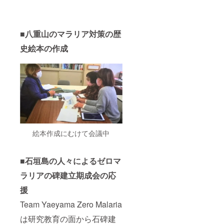
■
八重山のマラリア対策の歴
史絵本の作成
絵本作成にむけて会議中
■
石垣島の人々によるゼロ
マ
ラリアの碑建立期成会の応
援
Team Yaeyama Zero Malaria
は研究教育の面から石碑建