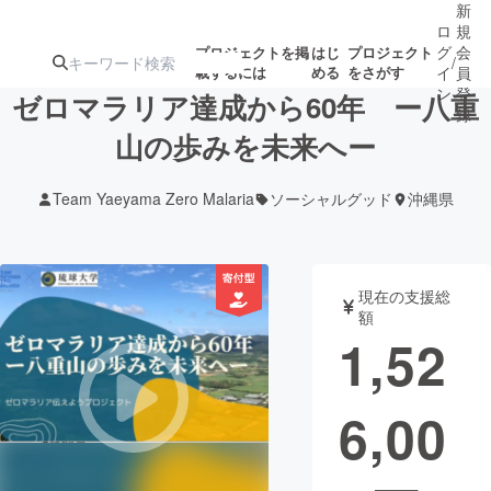
新
ロ
規
グ
会
プロジェクトを掲
はじ
プロジェクト
/
載するには
める
をさがす
イ
員
ン
登
ゼロマラリア達成から60年 ー八重
録
山の歩みを未来へー
人気のプロ
注目のリ
注目の新着プロ
募集終了が近いプ
もうすぐ公開
Team Yaeyama Zero Malaria
ソーシャルグッド
沖縄県
ジェクト
ターン
ジェクト
ロジェクト
されます
アート・写真
音楽
現在の支援総
額
1,52
テクノロジー・ガジェット
ゲーム・サ
6,00
映像・映画
書籍・雑誌
ビジネス・起業
チャレンジ