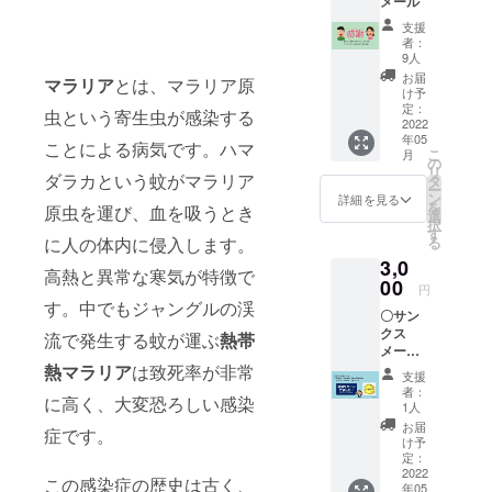
メール
した。一
支援
方、当時を
者：
知る人、語
9人
お届
れる人が高
マラリア
とは、マラリア原
け予
齢化し、昨
定：
虫という寄生虫が感染する
2022
今極端に少
年05
ことによる病気です。ハマ
なくなって
こ
月
の
リ
きていま
ダラカという蚊がマラリア
タ
ー
ン
詳細を見る
す。この機
を
原虫を運び、血を吸うとき
選
を逃すと地
択
す
に人の体内に侵入します。
る
域に根ざし
3,0
た伝承が難
高熱と異常な寒気が特徴で
00
円
しくなると
す。中でもジャングルの渓
〇サン
の危機感を
クス
流で発生する蚊が運ぶ
熱帯
抱いていま
メール
〇Team
す。
熱マラリア
は致死率が非常
支援
Yaeya
者：
今だから伝
に高く、大変恐ろしい感染
ma
1人
えなくっ
Zero
お届
症です。
Malaria
ちゃ。今だ
け予
オリジ
定：
から残さな
ナルロ
2022
この感染症の歴史は古く、
年05
くっちゃ。
ゴ缶