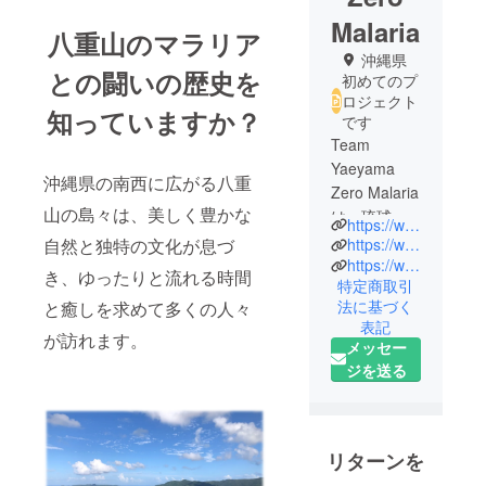
Malaria
八重山のマラリア
沖縄県
との闘いの歴史を
初めてのプ
ロジェクト
知っていますか？
です
Team
Yaeyama
沖縄県の南西に広がる八重
Zero Malaria
山の島々は、美しく豊かな
は、琉球大
https://www.facebook.com/team_yaeyama_zero_malaria_2022
学の有志か
https://www.instagram.com/team_yaeyama_zero_malaria
自然と独特の文化が息づ
らなる、学
https://www.u-ryukyu.ac.jp
き、ゆったりと流れる時間
特定商取引
際的なteam
法に基づく
と癒しを求めて多くの人々
です。ま
表記
た、本プロ
が訪れます。
メッセー
ジェクトは
ジを送る
琉球大学初
の社会貢献
型クラウド
ファンディ
リターンを
ングプロ