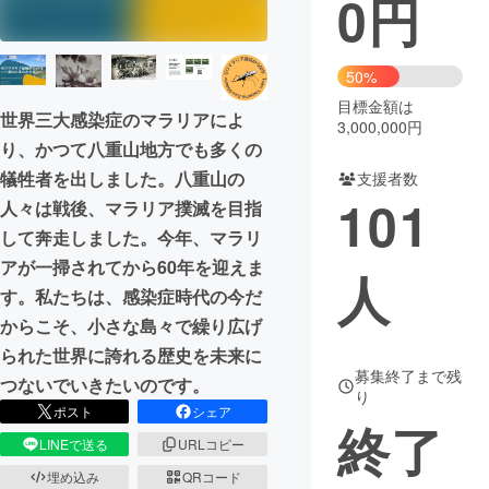
0
円
まちづくり・地域活性化
50%
目標金額は
CAMPFIRE for Social Good
CAMPFIRE Creation
世界三大感染症のマラリアによ
3,000,000円
CAMPFIREふるさと納税
machi-ya
コミュニティ
り、かつて八重山地方でも多くの
犠牲者を出しました。八重山の
支援者数
101
人々は戦後、マラリア撲滅を目指
して奔走しました。今年、マラリ
アが一掃されてから60年を迎えま
人
す。私たちは、感染症時代の今だ
からこそ、小さな島々で繰り広げ
られた世界に誇れる歴史を未来に
募集終了まで残
つないでいきたいのです。
り
ポスト
シェア
終了
LINEで送る
URLコピー
埋め込み
QRコード