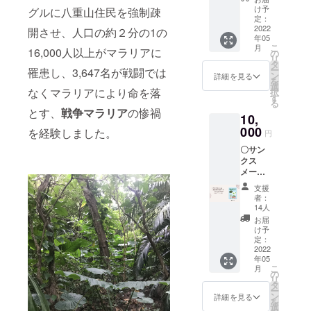
ア」(仮
け予
グルに八重山住民を強制疎
題）
定：
B5版
2022
開させ、人口の約２分の1の
年05
24P カ
こ
月
16,000人以上がマラリアに
ラー 八
の
リ
重山の
タ
ー
罹患し、3,647名が戦闘では
マラリ
ン
詳細を見る
を
アの歴
選
なくマラリアにより命を落
択
史の絵
す
る
本。マ
とす、
戦争マラリア
の惨禍
10,
ラリア
と闘っ
000
を経験しました。
円
た人々
〇サン
に焦点
クス
を当て
メール
なが
〇絵本
ら、感
支援
「八重
染症の
者：
山のマ
ない世
14人
ラリ
界へ向
お届
ア」
けて一
け予
（仮
人一人
定：
題）
2022
が何を
年05
PDF
すべき
こ
月
データ
かを問
の
リ
PDF
いま
タ
ー
データ
す。今
ン
詳細を見る
を
の転
だから
選