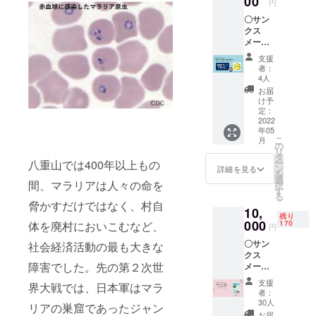
00
円
図版・
〇サン
文章の
クス
転載
メール
は、固
〇Team
くお断
支援
Yaeya
りいた
者：
ma
しま
4人
Zero
す。
お届
Malaria
け予
オリジ
定：
ナルロ
2022
年05
ゴ缶
こ
月
バッジ
の
リ
タ
ー
八重山では400年以上もの
ン
詳細を見る
を
選
間、マラリアは人々の命を
択
す
る
脅かすだけではなく、村自
10,
残り
000
体を廃村においこむなど、
170
円
〇サン
社会経済活動の最も大きな
クス
障害でした。先の第２次世
メール
〇絵本
支援
界大戦では、日本軍はマラ
「八重
者：
山のマ
30人
リアの巣窟であったジャン
ラリ
お届