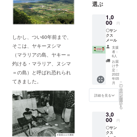
選ぶ
ジェクトで
す。楽しく
1,0
真面目に真
00
円
剣にゼロマ
〇サン
ラリア伝え
クス
しかし、つい60年前まで、
ようプロ
メール
ジェクトに
そこは、ヤキーヌシマ
支援
取り組んで
者：
（マラリアの島、ヤキー＝
6人
います。
お届
灼ける・マラリア、ヌシマ
け予
定：
コロナ禍の
＝の島）と呼ばれ恐れられ
2022
今、先人た
年05
てきました。
こ
月
ち一人一人
の
リ
タ
が何を考え
ー
ン
詳細を見る
を
て、何を感
選
択
す
じて、マラ
る
リアと闘っ
3,0
てきたの
00
円
か、輪郭を
〇サン
持ってきま
クス