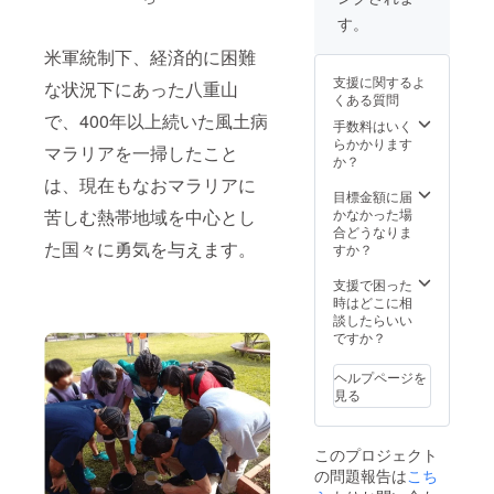
す。
米軍統制下、経済的に困難
支援に関するよ
な状況下にあった八重山
くある質問
で、400年以上続いた風土病
手数料はいく
らかかります
マラリアを一掃したこと
か？
は、現在もなおマラリアに
目標金額に届
かなかった場
苦しむ熱帯地域を中心とし
合どうなりま
た国々に勇気を与えます。
すか？
支援で困った
時はどこに相
談したらいい
ですか？
ヘルプページを
見る
このプロジェクト
の問題報告は
こち