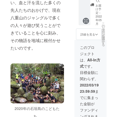
1人
い、血と汗を流した多くの
けて一
ラリ
お届
人一人
ア」
け予
先人たちのおかげで、現在
が何を
（仮
定：
すべき
題）
2022
八重山のジャングルで多く
年05
かを問
PDF
こ
月
の人々が遊び笑うことがで
いま
データ
の
リ
す。今
PDF
タ
ー
きていることを心に刻み、
だから
データ
ン
詳細を見る
を
伝えた
の転用
選
その物語を地域に根付かせ
択
い、こ
ならび
す
る
どもた
に掲載
このプロ
たいのです。
ちへの
の写
ジェクト
メッ
真・図
セージ
版・文
は、
All-In方
5月に郵
章の無
式
です。
送いた
断転載
しま
は固く
目標金額に
す。 な
お断り
関わらず、
お、掲
いたし
載の写
ます。
2022/03/19
真・図
23:59:59
ま
版・文
章の無
でに集まっ
断転載
た金額が
は固く
2020年の石垣島のこどもた
お断り
ファンディ
いたし
ち
ングされま
ます。