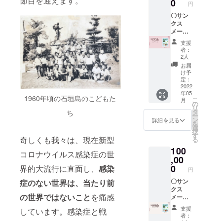
節目を迎えます。
ジ 5月
0
円
文章の
に郵送
無断転
〇サン
いたし
載は固
クス
ます。
くお断
メール
なお、
りいた
〇絵本
掲載の
支援
しま
「八重
写真・
者：
す。
山のマ
図版・
2人
ラリ
文章の
お届
ア」(仮
無断転
け予
題）
載は固
定：
B5版
2022
くお断
年05
24P カ
りいた
1960年頃の石垣島のこどもた
こ
月
ラー 八
しま
の
リ
重山の
す。
タ
ち
ー
マラリ
ン
詳細を見る
を
アの歴
選
択
史の絵
す
奇しくも我々は、現在新型
る
本。マ
100
ラリア
コロナウイルス感染症の世
と闘っ
,00
た人々
0
界的大流行に直面し、
感染
円
に焦点
を当て
〇サン
症のない世界は、当たり前
なが
クス
の世界ではないこと
を痛感
ら、感
メール
染症の
〇絵本
支援
しています。感染症と戦
ない世
「八重
者：
界へ向
山のマ