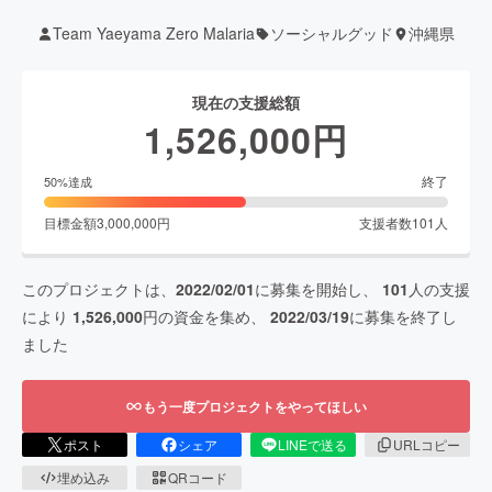
Team Yaeyama Zero Malaria
ソーシャルグッド
沖縄県
現在の支援総額
1,526,000
円
終了
50
%達成
目標金額
3,000,000
円
支援者数
101
人
このプロジェクトは、
2022/02/01
に募集を開始し、
101
人の支援
により
1,526,000
円の資金を集め、
2022/03/19
に募集を終了し
ました
もう一度プロジェクトをやってほしい
ポスト
シェア
LINEで送る
URLコピー
埋め込み
QRコード