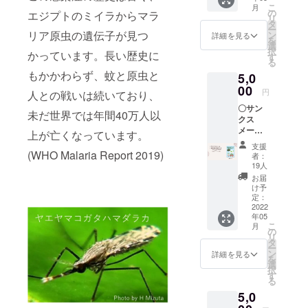
こ
月
バッジ
の
と意気込ん
エジプトのミイラからマラ
リ
タ
でいます。
ー
リア原虫の遺伝子が見つ
ン
詳細を見る
を
是非我々に
選
択
かっています。長い歴史に
す
伝承のお手
る
もかかわらず、蚊と原虫と
伝いをさせ
5,0
00
て下さい。
円
人との戦いは続いており、
〇サン
未だ世界では年間40万人以
クス
ゼロマラリ
メール
上が亡くなっています。
ア達成時、
〇絵本
支援
保健所職員
「八重
(WHO Malaria Report 2019)
者：
山のマ
の方達が咽
19人
ラリ
お届
び泣き、歓
ア」
け予
喜したよう
（仮
定：
題）
2022
に、我々も
年05
PDF
八重山の方
こ
月
データ
の
リ
PDF
達と美酒を
タ
ー
データ
ン
詳細を見る
交わした
を
の転
選
択
い、、、の
用、な
す
る
らびに
です。
5,0
掲載の
写真・