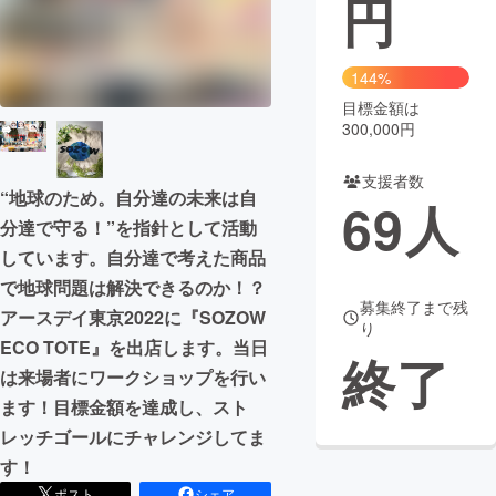
円
まちづくり・地域活性化
144%
目標金額は
CAMPFIRE for Social Good
CAMPFIRE Creation
300,000円
CAMPFIREふるさと納税
machi-ya
コミュニティ
支援者数
“地球のため。自分達の未来は自
69
人
分達で守る！”を指針として活動
しています。自分達で考えた商品
で地球問題は解決できるのか！？
募集終了まで残
アースデイ東京2022に『SOZOW
り
ECO TOTE』を出店します。当日
終了
は来場者にワークショップを行い
ます！目標金額を達成し、スト
レッチゴールにチャレンジしてま
す！
ポスト
シェア