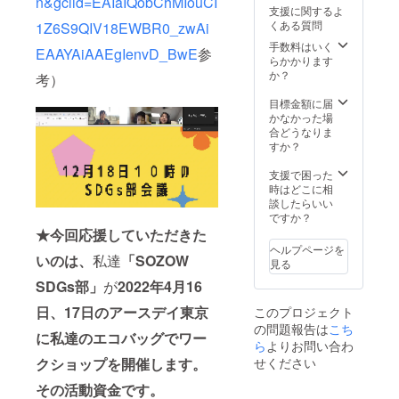
n&gclid=EAIaIQobChMIouCI
original
ザイン
m、持
支援に関するよ
ECO
された
ち手/約
くある質問
1Z6S9QIV18EWBR0_zwAi
TOTE』
もので
W25×H
（オー
す。
手数料はいく
560mm
EAAYAiAAEgIenvD_BwE
参
ガニッ
（デザ
らかかります
、容量/
クと
インは
か？
約10L
考）
フェア
変更に
008ナ
トレー
なる可
目標金額に届
チュラ
ドの物1
能性が
かなかった場
ル (1枚)
点ずつ
ありま
合どうなりま
フェア
計２
す）
すか？
トレー
点）を
オーガ
ドコッ
お送り
ニック
支援で困った
トン
しま
コット
時はどこに相
トート
す。こ
ンバッ
談したらいい
（M) 本
ちら
グ（M)
ですか？
体/約
は、事
本体/約
W370×
★今回応援していただきた
前にデ
W360×
H380×
ヘルプページを
ザイン
いのは、
私達
「SOZOW
H370×
D130m
見る
された
D110m
m、持
SDGs部」
が
2022年4月16
もので
m、持
ち手/約
す。
ち手/約
W35×H
日、17日のアースデイ東京
このプロジェクト
（デザ
W25×H
580mm
の問題報告は
こち
インは
560mm
、容量/
に私
達のエコバッグでワー
変更に
ら
よりお問い合わ
、容量/
約11L
なる可
約10L
008ナ
せください
クショップを開催します。
能性が
008ナ
チュラ
ありま
チュラ
その活動資金です。
ル (1枚)