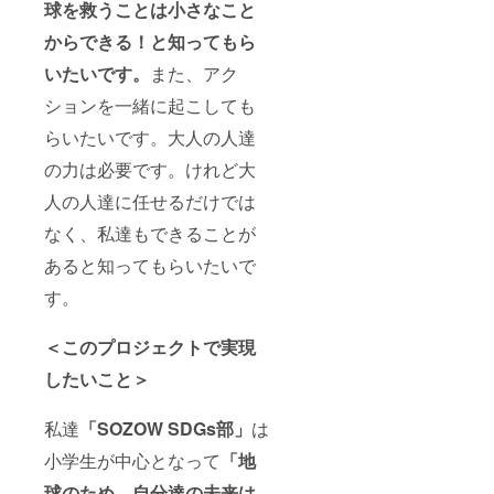
D130m
ご記入
球を救うことは小さなこと
m、持
くださ
ち手/約
い。
からできる！と知ってもら
W35×H
いたいです。
また、アク
580mm
、容量/
ションを一緒に起こしても
約11L
008ナ
らいたいです。大人の人達
チュラ
ル (1
の力は必要です。けれど大
枚)
SOZOW
人の人達に任せるだけでは
でSDGs
部が、
なく、私達もできることが
初めて
あると知ってもらいたいで
行うア
クティ
す。
ビティ
に一回
参加で
＜このプロジェクトで実現
きま
す。 ※
したいこと＞
支援
時、必
ず備考
私達
「SOZOW SDGs部」
は
欄にの
小学生が中心となって
「地
お名前
（掲載
球のため。自分達の未来は