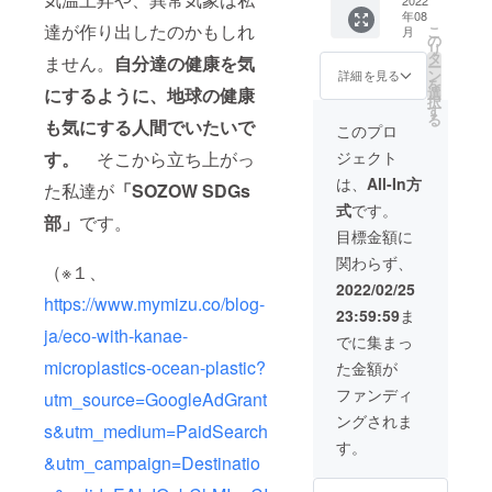
す。 ま
ファイ
計２
年08
た、ご
ルにて
点）を
達が作り出したのかもしれ
こ
月
支援い
添付致
の
お送り
リ
ただい
しま
タ
しま
ません。
自分達の健康を気
ー
た方の
す） そ
ン
す。こ
詳細を見る
を
お名前
の他、
選
にするように、地球の健康
ちら
択
や団体
『SOZO
す
は、事
る
名を一
も気にする人間でいたいで
W
前にデ
このプロ
覧にし
original
ザイン
ジェクト
す。
そこから立ち上がっ
て出店
ECO
された
時にテ
TOTE』
もので
は、
All-In方
た私達が
「SOZOW SDGs
ント内
エコ
す。
式
です。
で配布
バッグ
（デザ
部」
です。
するパ
（オー
インは
目標金額に
ンフ
ガニッ
変更に
関わらず、
レット
クと
なる可
（※１、
でご紹
フェア
能性が
2022/02/25
介しま
https://www.mymizu.co/blog-
トレー
ありま
23:59:59
ま
す。
ドの物1
す）
ja/eco-with-kanae-
（PDF
点ずつ
オーガ
でに集まっ
ファイ
計２
ニック
microplastics-ocean-plastic?
た金額が
ルにて
点）を
コット
添付致
お送り
ンバッ
ファンディ
utm_source=GoogleAdGrant
しま
しま
グ（M)
ングされま
す）そ
す。こ
本体/約
s&utm_medium=PaidSearch
の他
ちら
W360×
す。
『SOZO
は、事
&utm_campaign=Destinatio
H370×
W
前にデ
D110m