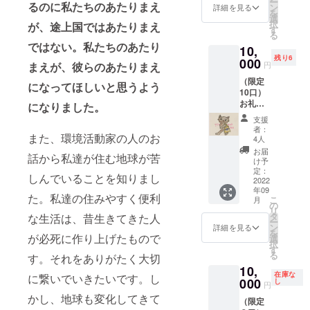
ー
や団体
るのに私たちのあたりまえ
ン
詳細を見る
を
名を一
選
択
が、途上国ではあたりまえ
覧にし
す
る
て出店
ではない。
私たちのあたり
10,
時にテ
残り6
ント内
000
円
まえが、彼らのあたりまえ
で配布
（限定
するパ
になってほしいと思うよう
10口）
ンフ
お礼の
レット
になりました。
お手紙
でご紹
支援
（PDF
介しま
者：
ファイ
また、環境活動家の人のお
す。
4人
ル）を
（PDF
お届
話から私達が住む地球が苦
お送り
ファイ
け予
しま
ルにて
定：
しんでいることを知りまし
す。 ま
2022
添付致
年09
た、ご
しま
た。私達の住みやすく便利
こ
月
支援い
す）※支
の
リ
ただい
援時、
タ
な生活は、昔生きてきた人
ー
た方の
必ず備
ン
詳細を見る
を
お名前
が必死に作り上げたもので
考欄に
選
択
や団体
ご希望
す
る
す。それをありがたく大切
名を一
のお名
10,
覧にし
前（掲
在庫な
に繋いでいきたいです。し
て出店
000
載名）
し
円
時にテ
をご記
かし、地球も変化してきて
（限定
ント内
入くだ