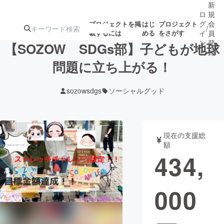
新
ロ
規
グ
会
プロジェクトを掲
はじ
プロジェクト
/
載するには
める
をさがす
イ
員
ン
登
【SOZOW SDGs部】子どもが地球
録
問題に立ち上がる！
人気のプロ
注目のリ
注目の新着プロ
募集終了が近いプ
もうすぐ公開
sozowsdgs
ソーシャルグッド
ジェクト
ターン
ジェクト
ロジェクト
されます
アート・写真
音楽
現在の支援総
額
434,
テクノロジー・ガジェット
ゲーム・サ
000
映像・映画
書籍・雑誌
ビジネス・起業
チャレンジ