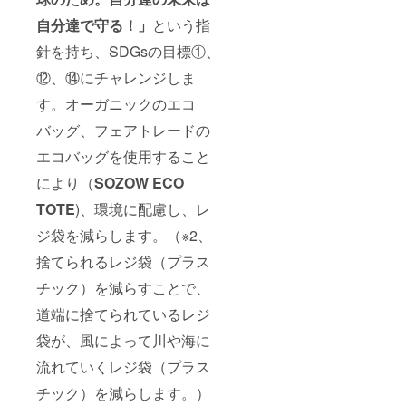
名）を
ご記入
自分達で守る！」
という指
くださ
い。ま
針を持ち、SDGsの目標①、
た、ア
クティ
⑫、⑭にチャレンジしま
ビティ
す。オーガニックのエコ
に参加
する
バッグ、フェアトレードの
（オン
ライ
エコバッグを使用すること
ン）際
に、事
により（
SOZOW ECO
前に
メール
TOTE
)、環境に配慮し、レ
にてこ
ちらか
ジ袋を減らします。（※2、
ら個別
捨てられるレジ袋（プラス
に確認
とURL
チック）を減らすことで、
のご連
絡を差
道端に捨てられているレジ
し上げ
ます。
袋が、風によって川や海に
流れていくレジ袋（プラス
チック）を減らします。）