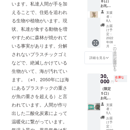
８口）
で配布
さい。
います。私達人間が手を加
お礼の
するパ
お手紙
ンフ
えることで、住処を追われ
支援
（PDF
レット
者：
ファイ
る生物や植物がいます。現
でご紹
8人
ル）を
介しま
お届
状、私達が食する動物を増
お送り
す。
け予
しま
（PDF
定：
やすために森林が焼かれて
す。 ま
2022
ファイ
年08
た、ご
ルにて
いる事実があります。分解
こ
月
支援い
添付致
の
リ
ただい
しま
タ
されないプラスチックゴミ
ー
た方の
す） そ
ン
詳細を見る
を
お名前
の他、
などで、絶滅しかけている
選
択
や団体
『SOZO
す
る
生物がいて、海が汚れてい
名を一
W
30,
覧にし
original
在庫な
ます。（※1、2050年には海
て出店
000
ECO
し
円
時にテ
TOTE』
にあるプラスチックの重さ
（限定
ント内
エコ
５口）
で配布
バッグ
が魚の重さを超える）と言
お礼の
するパ
（オー
お手紙
ンフ
ガニッ
われています。人間が作り
支援
（PDF
レット
クと
者：
ファイ
でご紹
出した二酸化炭素によって
フェア
5人
ル）を
介しま
トレー
お届
温暖化に繋がっています。
お送り
す。
ドの物1
け予
しま
（PDF
定：
点ずつ
気温上昇や、異常気象は私
2022