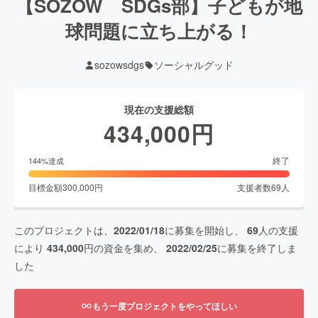
【SOZOW SDGs部】子どもが地
球問題に立ち上がる！
sozowsdgs
ソーシャルグッド
現在の支援総額
434,000
円
終了
144
%達成
目標金額
300,000
円
支援者数
69
人
このプロジェクトは、
2022/01/18
に募集を開始し、
69
人の支援
により
434,000
円の資金を集め、
2022/02/25
に募集を終了しま
した
もう一度プロジェクトをやってほしい