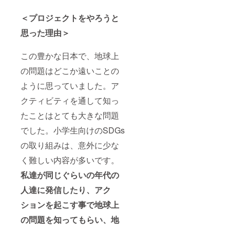
す）
ル (1枚)
※支援
オーガ
フェア
時、必
＜プロジェクトをやろうと
ニック
トレー
ず備考
コット
ドコッ
欄にご
思った理由＞
ンバッ
トン
希望の
グ（M)
トート
お名前
本体/約
（M) 本
（掲載
この豊かな日本で、地球上
W360×
体/約
名）を
H370×
W370×
ご記入
の問題はどこか遠いことの
D110m
H380×
くださ
m、持
D130m
ように思っていました。ア
い。
ち手/約
m、持
W25×H
クティビティを通して知っ
ち手/約
560mm
W35×H
たことはとても大きな問題
、容量/
580mm
約10L
、容量/
でした。小学生向けのSDGs
008ナ
約11L
チュラ
008ナ
の取り組みは、意外に少な
ル (1
チュラ
枚) フェ
ル (1枚)
く難しい内容が多いです。
アト
※支援
レード
私達が同じぐらいの年代の
時、必
コット
ず備考
人達に発信したり、アク
ントー
欄にご
ト（M)
希望の
ションを起こす事で地球上
本体/約
お名前
W370×
（掲載
の問題を知ってもらい、地
H380×
名）を