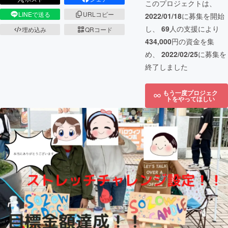
このプロジェクトは、
LINEで送る
URLコピー
2022/01/18
に募集を開始
し、
69
人の支援により
埋め込み
QRコード
434,000
円の資金を集
め、
2022/02/25
に募集を
終了しました
もう一度プロジェク
トをやってほしい