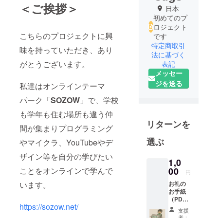
＜ご挨拶＞
日本
初めてのプ
ロジェクト
こちらのプロジェクトに興
です
特定商取引
味を持っていただき、あり
法に基づく
がとうございます。
表記
メッセー
ジを送る
私達はオンラインテーマ
パーク「
SOZOW
」で、学校
も学年も住む場所も違う仲
リターンを
間が集まりプログラミング
選ぶ
やマイクラ、YouTubeやデ
ザイン等を自分の学びたい
1,0
00
ことをオンラインで学んで
円
お礼の
います。
お手紙
（PDF
https://sozow.net/
ファイ
支援
ル）を
者：