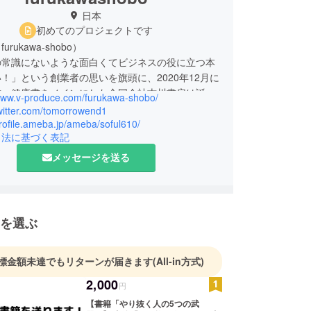
日本
初めてのプロジェクトです
rukawa-shobo）
の常識にないような面白くてビジネスの役に立つ本
！」という創業者の思いを旗頭に、2020年12月に
書・健康書をメインにした合同会社古川書房は誕生
/www.v-produce.com/furukawa-shobo/
。生まれて一年ほどでミニマムな出版社ではありま
twitter.com/tomorrowend1
者は長年出版社で150冊以上にも及ぶ書籍編集の
profile.ameba.jp/ameba/soful610/
引法に基づく表記
り、中でも著者さんのプロデュースに力を入れてい
の経験をもとにビジネス書業界全体のポテンシャル
メッセージを送る
活動をしていきたいと日々模索中。どうぞよろしく
たします。
を選ぶ
標金額未達でもリターンが届きます
(All-in方式)
2,000
円
【書籍「やり抜く人の5つの武