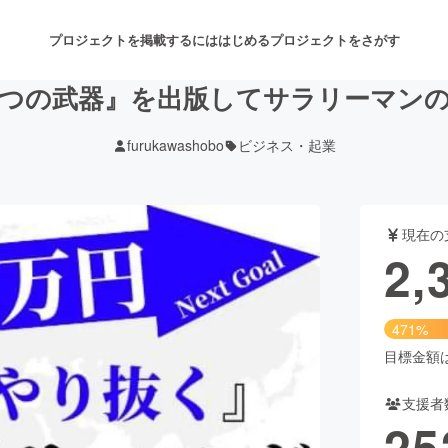
プロジェクトを掲載するには
はじめる
プロジェクトをさがす
つの武器』を出版してサラリーマン
furukawashobo
ビジネス・起業
注目のリターン
注目の新着プロジェクト
募集終了が近いプロジェクト
も
現在の
音楽
舞台・パフォーマンス
2,
ゲーム・サービス開発
フード・飲食店
471%
書籍・雑誌出版
アニメ・漫画
目標金額は5
支援者
チャレンジ
ビューティー・ヘルスケ
25