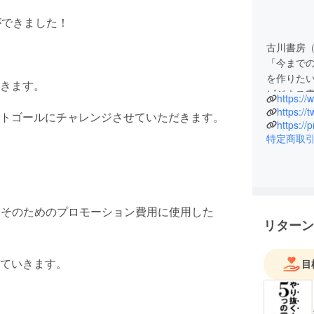
ができました！
古川書房（fu
「今まで
を作りたい
きます。
ビジネス
https:/
しました
https://
トゴールにチャレンジさせていただきます。
すが、創業
https://
特定商取
経験があ
ます。そ
を上げる
お願いい
い。そのためのプロモーション費用に使用した
リターン
ていきます。
目