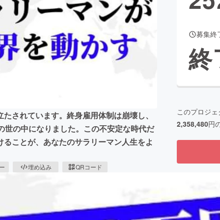
募集終
CAMPFIRE for Social Good
CAMPFIRE Creation
終
CAMPFIREふるさと納税
machi-ya
コミュニティ
このプロジェ
立たされています。終身雇用体制は崩壊し、
2,358,480
円
前の世の中になりました。この不安定な時代だ
けることが、あなたのサラリーマン人生をよ
ピー
埋め込み
QRコード