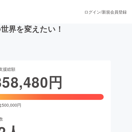
ログイン
/
新規会員登録
の世界を変えたい！
うすぐ公開されます
支援総額
プロダクト
358,480
円
ファッション
スポーツ
00,000円
数
ア
ソーシャルグッド
2
人