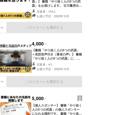
器」】 書籍「やり抜く人の5つの武
器」をお届けします。 古川書房出版
（商業出版） 著者：椎木倫太郎 ※送
支援者：100人
料込みのお値段です。
お届け予定：2022年10月
このリターンを選択する
る
4,000
円
【書籍「やり抜く人の5つの武器」
＋音読音声付き（著者の声）】 書籍
「やり抜く人の5つの武器」に、著
者椎木倫太郎による音読音声セット
支援者：4人
を合わせてお届けします。 ※送料込
お届け予定：2022年10月
みのお値段です。 ※音読音声はメー
ルにてデータでのお届けとなりま
す。
このリターンを選択する
る
5,000
円
【個人スポンサー】 書籍「やり抜く
人の5つの武器」の個人スポンサー
になれる権利です。 書籍「やり抜く