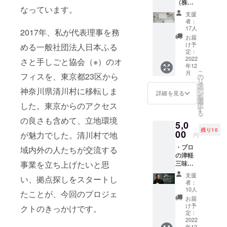
（株式
なっています。
す。
会社さ
支援
とくら
者：
し）の
17人
2017年、私が代表理事を務
公式サ
お届
イト上
け予
める一般社団法人日本ふる
の支援
定：
者一覧
2022
さと手しごと協会（※）のオ
年12
にニッ
こ
月
クネー
フィスを、東京都23区から
の
リ
ムを記
タ
ー
神奈川県清川村に移転しま
載 掲
ン
詳細を見る
を
載期間
選
した。東京からのアクセス
択
（ホー
す
る
ムペー
の良さも含めて、立地環境
5,0
ジ内に
残り10
恒久的
00
が魅力でした。清川村で地
円
に掲載
・プロ
しま
域内外の人たちが交流する
の津軽
す）
三味線
事業を立ち上げたいと思
掲載方
奏者に
法（文
支援
い、拠点探しをスタートし
よる演
字の
者：
奏会招
み） ※
10人
たことが、今回のプロジェ
待券
支援
お届
（軽飲
時、必
け予
クトのきっかけです。
食付）
ず備考
定：
12月18
2022
欄に掲
年12