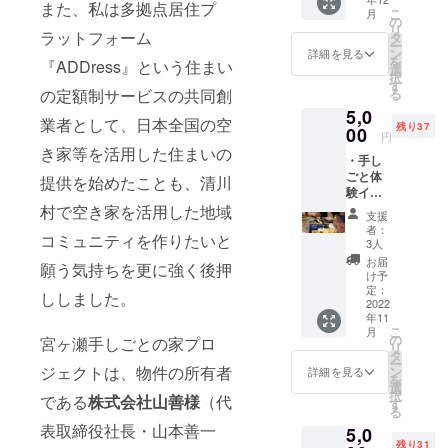
日
載を希
また、私は多拠点居住プ
こ
月
（日）
望され
の
リ
開催予
ラットフォーム
るお名
タ
ー
定 ・
前をご
ン
詳細を見る
を
『ADDress』という住まい
宮ヶ瀬
記入く
選
択
湖ご案
ださ
す
る
の定額制サービスの共同創
内 ・清
い。 活
5,0
川村特
動報
業者として、日本全国の空
残り37
産品お
00
告、ま
円
土産
た宮ヶ
き家等を活用した住まいの
・手し
セット
瀬エリ
ごと体
・運営
アの様
提供を始めたことも、清川
験イベ
会社
子を
ント参
村で空き家を活用した地域
（株式
CAMPF
支援
加券
会社さ
IRE上、
者：
コミュニティを作りたいと
「和蝋
とくら
または
3人
燭」づ
し）の
noteに
お届
願う気持ちを更に強く後押
くり
公式サ
て発信
け予
ワーク
イト上
定：
してい
ししました。
ショッ
2022
の支援
きま
年11
プ 11月
者一覧
す。
こ
月
26日
にニッ
の
オープ
宮ヶ瀬手しごとの家プロ
リ
（土）
クネー
タ
ンに至
ー
開催予
ムを記
ジェクトは、物件の所有者
ン
るまで
詳細を見る
を
定 ・運
載 掲
選
の軌
択
である
株式会社山善様
（代
営会社
載期間
す
跡、全
る
（株式
（ホー
国の伝
表取締役社長・山本善一
5,0
会社さ
ムペー
統工芸
残り31
とくら