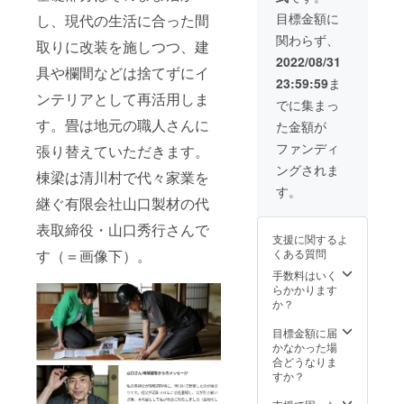
観光大
地に
優しい
版を通
ビング
ださ
筒（お
ら散歩
使。埼
宮ヶ瀬
目標金額に
灯りを
し、現代の生活に合った間
して、
でのテ
い。 可
猪口＆
や街歩
玉親善
湖があ
体感で
関わらず、
好きな
レワー
愛らし
花器）
きをし
取りに改装を施しつつ、建
大使。
り、散
きま
ことを
クも可
いこじ
が一体
て、道
策・
2022/08/31
す。す
仕事に
能なの
んまり
となっ
具や欄間などは捨てずにイ
端の野
ジョギ
べてが
23:59:59
ま
するお
と、イ
とした
たセッ
に咲く
ング・
手づく
ンテリアとして再活用しま
手伝い
ベント
個室で
ト ・
花を手
サイク
でに集まっ
りなの
をして
や貸し
すが、
『宮ヶ
に取っ
リング
で、大
す。畳は地元の職人さんに
た金額が
いる。
出し予
専用の
瀬手し
て持ち
などの
切に
また、
約が
デスク
ごとの
帰れ
スポー
ファンディ
使って
張り替えていただきます。
子供の
入って
＆チェ
家」1週
ば、一
ツも楽
いただ
ングされま
教育に
いない
アもあ
間宿泊
輪挿し
しめる
棟梁は清川村で代々家業を
きたい
も力を
日程で
り、テ
券（1名
にもな
環境で
す。
逸品で
入れて
の離れ
レワー
様ま
継ぐ有限会社山口製材の代
る器機
す。
す。 ▼
おり、
のコ
クにも
で） ・
能も付
宮ヶ瀬
旅する
表取締役・山口秀行さんで
夢を
ワーキ
最適な
オープ
いてい
湖では
灯 ・デ
支援に関するよ
持った
ングス
環境で
ニング
ます。
デイ
ザイ
くある質問
す（＝画像下）。
子供を
ペース
す。共
セレモ
木工製
キャン
ン：3種
増やす
も利用
有ス
ニー招
品で一
手数料はいく
プギア
類
ため、
できま
ペース
待券
つ一つ
らかかります
のレン
（「旅
講演活
す。住
のコリ
（飲食
がオリ
か？
タルも
するカ
動や教
み込み
ビング
付/宿泊
ジナル
してお
エル」
育プロ
管理人
でのテ
無） ・
の手づ
目標金額に届
り、ご
「旅す
グラム
との交
レワー
運営会
くりだ
かなかった場
要望が
る青い
の開発
流を通
クも可
社（株
からこ
合どうなりま
あれば
鳥」
も行っ
して、
能なの
式会社
そ感じ
すか？
サービ
「旅す
てい
宮ヶ瀬
と、イ
さとく
る温か
スのご
る
る。
エリア
ベント
らし）
みも魅