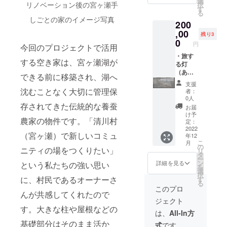
選
３０年
日程で
収納
ツも楽
リノベーション後の宮ヶ瀬手
択
米と4つ
ず備考
上の支
記入く
す
度北本
の離れ
し、
しめる
る
の大陸
欄に掲
援者一
ださ
市文化
のコ
ポータ
しごとの家のイメージ写真
環境で
200
の最高
載を希
覧に
い。 お
奨励
ワーキ
ブルラ
す。
峰に登
望され
ニック
,00
箸やカ
賞」を
ングス
イトと
残り3
宮ヶ瀬
頂。山
るお名
ネーム
トラ
0
受賞。
ペース
して持
湖では
円
今回のプロジェクトで活用
登りを
前をご
を記載
リーと
現在は
も利用
ち運ぶ
デイ
通して
記入く
掲載
・旅す
旅先の
ソロ奏
できま
ことが
キャン
する空き家は、宮ヶ瀬湖が
得た学
ださ
期間
る灯
地酒を
者とし
す。住
できま
プギア
びや知
い。 可
（ホー
（あか
楽しめ
て演奏
み込み
す。素
できる前に移築され、湖へ
のレン
恵を報
愛らし
ムペー
り）：
るお猪
会、学
管理人
材に和
タルも
支援
告会や
いこじ
ジ内に
愛らし
口
校公
との交
沈むことなく大切に管理保
紙を
者：
してお
講演活
んまり
恒久的
い旅マ
（コッ
演、講
流を通
0人
使って
り、ご
動を通
とした
に掲載
スコッ
存されてきた伝統的な養蚕
プ）が1
演会な
して、
いるの
お届
要望が
して伝
個室で
しま
トキャ
つの
どで活
宮ヶ瀬
け予
で、野
あれば
農家の物件です。「清川村
えてい
すが、
す）
ラが和
セット
定：
動中。
エリア
外キャ
サービ
る。 現
専用の
掲載方
紙に描
2022
になっ
洗足学
を含む
ンプに
スのご
（宮ヶ瀬）で新しいコミュ
年12
在は、
デスク
法（文
かれた
て持ち
園音楽
清川村
は適し
紹介も
こ
月
好きな
＆チェ
字の
ポータ
運ぶこ
の
大学非
のご案
ません
いたし
ニティの場をつくりたい」
リ
ことを
アもあ
み） ※
ブルラ
とがで
タ
常勤講
内もい
が、旅
ます。
ー
仕事に
り、テ
支援
イト ・
きま
ン
師。加
たしま
詳細を見る
という私たちの強い思い
先の室
を
して生
レワー
時、必
旅する
す。さ
選
須市観
す。
内の
択
きてい
クにも
ず備考
食＆
らに、
に、村民であるオーナーさ
す
光大
『宮ヶ
ベッド
る
く夢想
最適な
欄に掲
器：箸
地域で
使。北
瀬手し
このプロ
脇や机
んが共感してくれたので
家とし
環境で
載を希
とス
おいし
本市観
ごとの
に置い
ジェクト
て、山
す。共
望され
プーン
い料理
光大
家』か
て、提
す。大きな柱や屋根などの
登りだ
有ス
るお名
と
を食べ
使。こ
ら徒歩1
は、
All-In方
灯なら
けでは
ペース
前をご
フォー
たら運
うのす
分の立
ではの
基礎部分はそのまま活か
式
です。
なく出
のコリ
記入く
クと木
動がて