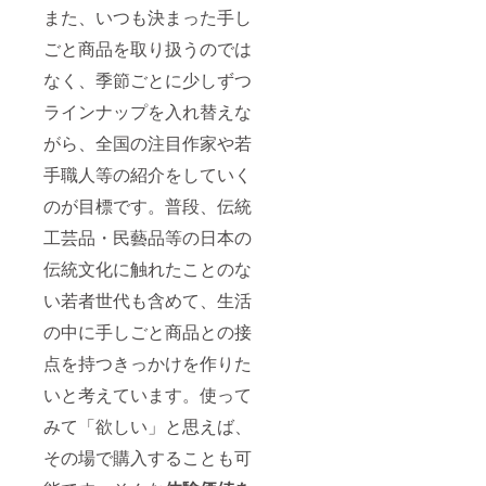
また、いつも決まった手し
▼旅す
る灯 ・
ごと商品を取り扱うのでは
デザイ
ン：3種
なく、季節ごとに少しずつ
類
（「旅
ラインナップを入れ替えな
するカ
エル」
がら、全国の注目作家や若
「旅す
る青い
手職人等の紹介をしていく
鳥」
のが目標です。普段、伝統
「旅す
る
工芸品・民藝品等の日本の
猫」）
・素
伝統文化に触れたことのな
材：八
女手漉
い若者世代も含めて、生活
き和
紙、ブ
の中に手しごと商品との接
ナ材の
点を持つきっかけを作りた
丸小
（土
いと考えています。使って
台） ・
仕組
みて「欲しい」と思えば、
み：電
装（単
その場で購入することも可
四電池2
本、お