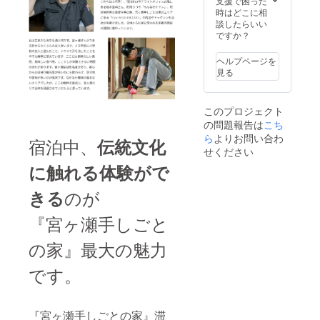
支援で困った
紹介も
猫」）
を含む
や貸し
の公式
力。滞
時はどこに相
いたし
・素
清川村
出し予
サイト
在先の
談したらいい
ます。
材：八
のご案
約が
上の支
個室に
ですか？
女手漉
内もい
入って
援者一
花器を
き和
たしま
いない
覧に
置いて
紙、ブ
ヘルプページを
す。
日程で
ニック
眺めれ
ナ材の
見る
『宮ヶ
の離れ
ネーム
ば、途
丸小
瀬手し
のコ
を記載
端に自
（土
ごとの
ワーキ
掲載
分好み
台） ・
このプロジェクト
家』か
ングス
期間
の彩り
仕組
の問題報告は
こち
ら徒歩1
ペース
（ホー
を帯び
み：電
分の立
も利用
ムペー
ら
よりお問い合わ
た癒し
装（単
宿泊中、
伝統文化
地に
できま
ジ内に
の空間
せください
四電池2
宮ヶ瀬
す。住
恒久的
になり
本、お
に触れる体験がで
湖があ
み込み
に掲載
ます。
試し用
り、散
管理人
しま
地域を
電池
のが
きる
策・
との交
す）
旅する
付）／
ジョギ
流を通
掲載方
からこ
LED電
ング・
して、
法（文
そ、地
『宮ヶ瀬手しごと
池灯 ・
サイク
宮ヶ瀬
字の
域を歩
点灯時
リング
エリア
み） ※
いて地
間：50
の家』最大の魅力
などの
を含む
支援
域に触
時間 ・
スポー
清川村
時、必
れる体
サイ
です。
ツも楽
のご案
ず備考
験を楽
ズ：
しめる
内もい
欄に掲
しんで
110mm
環境で
たしま
載を希
もらい
×
す。
す。
望され
たいと
140mm
『宮ヶ瀬手しごとの家』滞
宮ヶ瀬
『宮ヶ
るお名
思い、