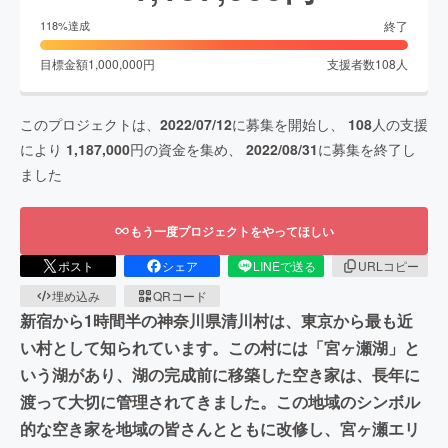
終了
118
%達成
目標金額
1,000,000
円
支援者数
108
人
このプロジェクトは、
2022/07/12
に募集を開始し、
108
人の支援
により
1,187,000
円の資金を集め、
2022/08/31
に募集を終了し
ました
もう一度プロジェクトをやってほしい
ポスト
シェア
LINEで送る
URLコピー
埋め込み
QRコード
新宿から1時間半の神奈川県清川村は、東京から最も近
い村として知られています。この村には「宮ヶ瀬湖」と
いう湖があり、湖の完成前に移築した空き家は、長年に
渡って大切に管理されてきました。この地域のシンボル
的な空き家を地域の皆さんとともに改修し、宮ヶ瀬エリ