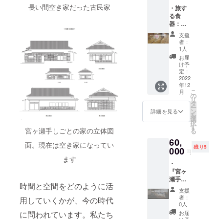
の伝統
ネーム
恒久的
環境で
ワーキ
止剤
長い間空き家だった古民家
悩んで
・旅す
的な唄
を記載
に掲載
す。共
ングス
（ビタ
いた30
る食
付けの
掲載
しま
有ス
ペース
ミン
歳のと
器：箸
技術を
期間
す）
ペース
も利用
C）、発
きに登
とス
競い合
（ホー
掲載方
のコリ
できま
支援
色剤
山をは
プーン
う「唄
ムペー
法（文
ビング
者：
す。住
（亜硝
じめ夢
と
付け伴
ジ内に
字の
1人
でのテ
み込み
酸Na）
中にな
フォー
奏部
恒久的
み） ※
レワー
お届
管理人
・アレ
り、登
クと木
門」で
に掲載
支援
け予
クも可
との交
ルギー
山を通
筒（お
３回の
しま
定：
時、必
能なの
流を通
表示：
して自
猪口＆
2022
優勝を
す）
ず備考
と、イ
して、
豚肉、
己成長
年12
花器）
獲得。
掲載方
欄に掲
ベント
宮ヶ瀬
こ
乳成分
月
する中
が一体
海外計
法（文
の
載を希
や貸し
エリア
リ
・賞味/
で2015
となっ
３８の
字の
タ
望され
出し予
を含む
ー
消費期
年に
たセッ
国と地
み） ※
ン
るお名
詳細を見る
約が
清川村
を
限：裏
「エベ
ト ・
域で演
支援
選
前をご
入って
のご案
択
面中央
レスト
『宮ヶ
奏。約
時、必
す
記入く
いない
内もい
宮ヶ瀬手しごとの家の立体図
る
記載 ・
に登頂
瀬手し
１６年
ず備考
ださ
日程で
たしま
主原料
する」
60,
ごとの
にわた
欄に掲
い。 国
の離れ
面。現在は空き家になってい
す。
の原産
という
残り5
家」2泊
000
り「南
載を希
の伝統
のコ
円
『宮ヶ
地：日
夢が見
3日宿泊
中ソー
望され
的工芸
ます
ワーキ
瀬手し
本
つか
・
券（1名
ラン」
るお名
品に指
ングス
ごとの
る。
『宮ヶ
様） ・
など現
前をご
定され
ペース
家』か
2017年
瀬手し
運営会
代風に
記入く
ている
も利用
ら徒歩1
時間と空間をどのように活
に
ごとの
社（株
アレン
ださ
「八女
できま
支援
分の立
『チー
家」2週
式会社
ジした
い。 2
提灯」
者：
す。住
用していくかが、今の時代
地に
ムセブ
間宿泊
さとく
民謡を
名様用
0人
の制作
み込み
宮ヶ瀬
ンサ
券（1名
らし）
演奏す
の少し
をして
お届
に問われています。私たち
管理人
湖があ
ミッ
様） ・
の公式