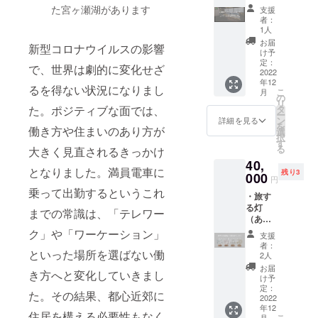
有）。
ごとの
（ホー
前をご
れてい
た宮ヶ瀬湖があります
（雨天
支援
は異な
イベン
家」1週
ムペー
記入く
る清川
者：
の場
りま
ト開催
間宿泊
ジ内に
ださ
1人
恵水
合、イ
す。櫨
時、清
券（1名
恒久的
い。 ＊
ポーク
お届
ベント
（ハ
川村特
新型コロナウイルスの影響
様） ・
に掲載
日程
け予
を加工
内容を
ゼ）と
産品を
運営会
しま
定：
2022年
した
変更し
で、世界は劇的に変化せざ
いう植
お土産
社（株
2022
す）
10月
ソー
て開催
物を用
にお渡
年12
式会社
掲載方
オープ
セージ
るを得ない状況になりまし
しま
いて作
こ
ししま
月
さとく
法（文
の
ンを目
で、世
す） ＊
られる
リ
す。 ▼
らし）
字の
タ
た。ポジティブな面では、
処に進
界に誇
場所
和蝋燭
ー
山中信
の公式
み） ※
ン
めてい
詳細を見る
る日本
宮ヶ瀬
は蝋が
を
人（や
サイト
働き方や住まいのあり方が
支援
選
ます。
の味を
手しご
垂れず
択
まなか
上の支
時、必
す
体験で
との家
らく、
る
のぶ
大きく見直されるきっかけ
援者一
ず備考
オー
きま
に集合
におい
と）さ
40,
覧に
欄に掲
プニン
す。 ・
（神奈
もしま
となりました。満員電車に
んプロ
残り3
ニック
000
載を希
グパー
名称：
円
川県愛
せん。
フィー
ネーム
望され
ティー
ポーク
乗って出勤するというこれ
甲郡清
灯火に
ル 中学
・旅す
を記載
るお名
は11月3
ソー
川村
集中で
校卒業
る灯
掲載
前をご
日
までの常識は、「テレワー
セージ
宮ヶ瀬
き、瞑
後１５
（あか
期間
記入く
（木・
（ウイ
971-
想やマ
歳で単
り）：
（ホー
ク」や「ワーケーション」
ださ
祝）の
ン
支援
20） ＊
インド
身青森
愛らし
ムペー
い。 可
午後開
者：
ナー）
限定40
フルネ
県弘前
い旅マ
といった場所を選ばない働
ジ内に
愛らし
2人
催を予
・原材
人 ＊交
スと
市に渡
スコッ
恒久的
いこじ
定して
お届
料名：
通費は
いった
き方へと変化していきまし
り、津
トキャ
に掲載
んまり
け予
いま
豚肉
自己負
概念に
軽三味
ラが和
しま
定：
とした
す。
（清川
担でお
た。その結果、都心近郊に
も適し
線奏者
紙に描
2022
す）
個室で
＊場
村
願いし
ている
「山田
年12
かれた
掲載方
すが、
所
住居を構える必要性もなく
産）、
ます。
こ
ことか
月