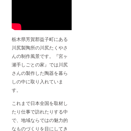
り、ご
工芸品
状況を
要望が
を嗜ん
考慮
あれば
でほし
し、製
サービ
いとい
作者に
スのご
う想い
て選定 -
紹介も
からご
（ス
いたし
用意さ
プー
ます。
せてい
ン・
栃木県芳賀郡益子町にある
ただき
フォー
まし
ク・
川尻製陶所の川尻たくやさ
た。贅
箸）御
んの制作風景です。『宮ヶ
沢で、
蔵島産
豊かな
の柘植
瀬手しごとの家』では川尻
時間を
仕上
提供さ
げ：拭
さんの製作した陶器を暮ら
せて頂
き漆 サ
きま
イズお
しの中に取り入れていま
す。 ▼
よび重
旅する
量： -
す。
食器
（筒の
（構
部分）
造・印
これまで日本全国を取材し
180mm
籠蓋）
×
たり仕事で訪れたりする中
素材： -
46.5m
（筒の
m／
で、地域ならではの魅力的
部分）
80〜
ケヤ
100g＜
なものづくりを目にしてき
キ、山
木の種