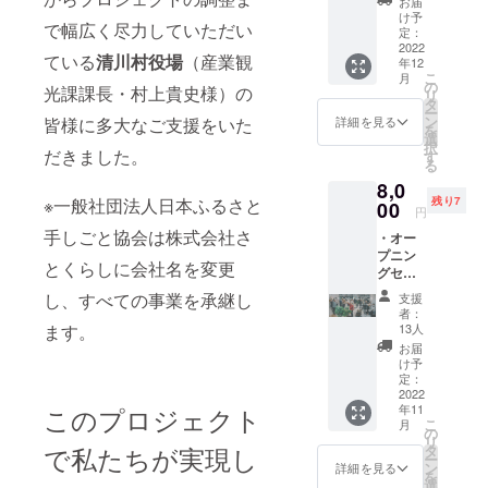
との家
お届
社（株
す（雨
前をご
け予
（神奈
で幅広く尽力していただい
式会社
天の場
定：
記入く
川県愛
さとく
2022
合、イ
ださ
甲郡清
ている
清川村役場
（産業観
年12
らし）
ベント
い。 ＊
川村
こ
月
の公式
内容を
の
日程
宮ヶ瀬
光課課長・村上貴史様）の
リ
サイト
変更し
タ
11月26
971-
ー
上の支
て開催
ン
日
皆様に多大なご支援をいた
詳細を見る
20） ＊
を
援者一
しま
選
（土）
限定20
択
覧に
だきました。
す） ・
す
開催予
人 ＊交
る
ニック
運営会
定 ＊場
通費は
8,0
ネーム
社（株
所
自己負
残り7
※一般社団法人日本ふるさと
を記載
00
式会社
宮ヶ瀬
担でお
円
掲載
さとく
手しご
願いし
手しごと協会は株式会社さ
・オー
期間
らし）
との家
ます。
プニン
（ホー
の公式
（神奈
『宮ヶ
とくらしに会社名を変更
グセレ
ムペー
サイト
川県愛
瀬手し
モニー
ジ内に
上の支
甲郡清
し、すべての事業を承継し
ごとの
支援
招待券
恒久的
援者一
川村
者：
家』で
（飲食
に掲載
覧に
13人
ます。
宮ヶ瀬
開催す
付/宿泊
しま
ニック
971-
お届
る津軽
無） ・
す）
ネーム
け予
20） ＊
三味線
宮ヶ瀬
掲載方
定：
を記載
限定40
世界大
湖ご案
2022
法（文
掲載
人 ＊交
会A級3
年11
このプロジェクト
内 ・運
字の
期間
通費は
連覇＆
こ
月
営会社
み） ※
の
（ホー
自己負
殿堂入
リ
（株式
支援
で私たちが実現し
タ
ムペー
担でお
りのプ
ー
会社さ
時、必
ン
ジ内に
詳細を見る
願いし
ロ演奏
を
とくら
ず備考
選
恒久的
ます。