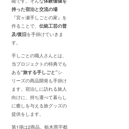
能です。そんな
体験価値を
試し用
持った宿泊と交流の場
電池
付）／
『宮ヶ瀬手しごとの家』を
LED電
池灯 ・
作ることで、
伝統工芸の普
点灯時
間：50
及/復旧
を手掛けていきま
時間 ・
サイ
す。
ズ：
110mm
×
手しごとの職人さんとは、
140mm
当プロジェクトの特典でも
・重
量：
ある
“旅する手しごと”
シ
100g＜
電池2本
リーズの商品開発も手掛け
分含む
＞
ます。宿泊しに訪れる旅人
向けに、持ち運べて暮らし
に癒しを与える旅グッズの
提供をします。
第1弾は2商品。栃木県宇都