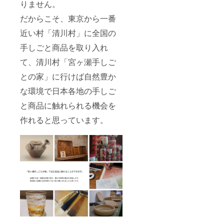
りません。
80〜
100g＜
だからこそ、東京から一番
木の種
類によ
近い村「清川村」に全国の
り重さ
手しごと商品を取り入れ
は変わ
ります
て、清川村「宮ヶ瀬手しご
＞ -
（ス
との家」に行けば自然豊か
プー
ン）
な環境で日本各地の手しご
165mm
×
と商品に触れられる機会を
35mm
作れると思っています。
／30g -
（フォ
ーク）
165mm
×
25mm
×
6.17m
m／30g
- （箸）
165mm
×
7.3mm
／30g