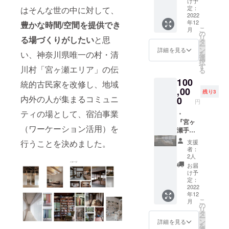
る伊藤
大きめ
け予
いるシ
との交
り、散
ト』を
運営会
サイト
定：
はそんな世の中に対して、
多喜雄
の個室
ラキ工
流を通
策・
立上げ
社（株
2022
上の支
＆タキ
で、専
芸制作
して、
ジョギ
年12
「人と
式会社
豊かな時間/空間を提供でき
援者一
オバン
用のデ
の “旅す
宮ヶ瀬
ング・
こ
月
自然を
さとく
覧に
の
ドのメ
スク＆
る手し
エリア
サイク
リ
る場づくりがしたい
と思
つなげ
らし）
ニック
タ
ンバー
チェア
ごと”シ
を含む
リング
ー
る登山
の公式
ネーム
ン
として
もあ
詳細を見る
リーズ
清川村
などの
い、神奈川県唯一の村・清
を
家」と
サイト
を記載
選
活動。
り、テ
第1弾で
のご案
スポー
択
して多
上の支
掲載
す
世界を
レワー
す。若
川村「宮ヶ瀬エリア」の伝
内もい
ツも楽
る
くの
援者一
期間
意識し
クにも
き女性
たしま
しめる
100
方々に
覧に
（ホー
た活動
最適な
統的古民家を改修し、地域
職人が
す。
環境で
応援し
ニック
,00
ムペー
をおこ
環境で
和紙に
残り3
『宮ヶ
す。
ていた
ネーム
内外の人が集まるコミュニ
ジ内に
0
なう埼
す。共
施す絵
瀬手し
円
宮ヶ瀬
だきな
を記載
恒久的
玉県に
有ス
は、
ごとの
湖では
ティの場として、宿泊事業
がら七
掲載
・
に掲載
ゆかり
ペース
「旅」
家』か
デイ
大陸最
期間
『宮ヶ
しま
のある
のコリ
をイ
ら徒歩1
キャン
（ワーケーション活用）を
高峰に
（ホー
瀬手し
す）
個人又
ビング
メージ
分の立
プギア
挑戦し
ムペー
ごとの
掲載方
は団体
でのテ
したマ
地に
支援
行うことを決めました。
のレン
てい
ジ内に
家」1か
法（文
に贈ら
レワー
スコッ
者：
宮ヶ瀬
タルも
る。こ
恒久的
月宿泊
字の
れる
クも可
2人
トキャ
湖があ
してお
れまで
に掲載
券（1名
み） ※
「平成
能なの
ラが描
お届
り、散
り、ご
にアフ
しま
様） ・
支援
２９年
と、イ
け予
かれて
策・
要望が
リカ、
す）
運営会
時、必
定：
度埼玉
ベント
いま
ジョギ
あれば
ヨー
掲載方
社（株
2022
ず備考
グロー
や貸し
す。小
ング・
サービ
年12
ロッ
法（文
式会社
欄に掲
バル
出し予
さく折
サイク
スのご
こ
月
パ、
字の
さとく
載を希
の
賞」を
約が
り畳ん
リング
紹介も
リ
オース
み） ※
らし）
望され
タ
受賞。
入って
で専用
などの
いたし
ー
トラリ
支援
の公式
るお名
ン
「平成
いない
詳細を見る
の箱に
スポー
ます。
を
ア、南
時、必
サイト
前をご