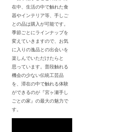
・重
湖では
瀬手し
前をご
開発し
量：
在中、生活の中で触れた食
デイ
ごとの
記入く
まし
100g＜
キャン
家』か
ださ
た。す
器やインテリア等、手しご
電池2本
プギア
ら徒歩1
い。 旅
べてが
分含む
のレン
分の立
する工
との品は購入が可能です。
コンパ
＞
タルも
地に
芸品×2
クトに
季節ごとにラインナップを
してお
宮ヶ瀬
セット
収納さ
り、ご
湖があ
と１週
れてい
変えていきますので、お気
要望が
り、散
間テレ
るの
あれば
策・
ワーク
で、持
に入りの逸品との出会いを
サービ
ジョギ
コー
ち運び
スのご
ング・
ス、
やすく
楽しんでいただけたらと
紹介も
サイク
オープ
なって
いたし
リング
ニング
思っています。普段触れる
いま
ます。
などの
セレモ
す。 ▼
機会の少ない伝統工芸品
スポー
ニー招
旅する
ツも楽
待券ま
食器
を、滞在の中で触れる体験
しめる
でつい
（構
環境で
たスペ
造・印
ができるのが『宮ヶ瀬手し
す。
シャル
籠蓋）
宮ヶ瀬
セット
素材： -
ごとの家』の最大の魅力で
湖では
です。
（筒の
デイ
宮ヶ瀬
部分）
す。
キャン
エリア
ケヤ
プギア
を満喫
キ、山
のレン
してほ
桜、日
タルも
しい、
光杉の
してお
旅する
仕入れ