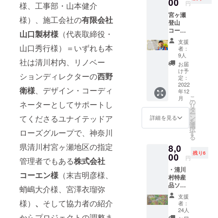
00
ジ内に
品の紹
円
様、工事部・山本健介
し）の
恒久的
介など
宮ヶ瀬
公式サ
に掲載
を予定
様）、施工会社の
有限会社
登山
イト上
しま
してい
コース
の支援
す）
山口製材様
（代表取締役・
ます。
・2022
者一覧
掲載方
支援
年エベ
にニッ
山口秀行様）＝いずれも本
法（文
者：
レスト
クネー
字の
9人
社は清川村内、リノベー
登頂成
ムを記
み） ※
お届
功した
載 掲
支援
け予
ションディレクターの
西野
登山家
載期間
定：
時、必
と歩く
2022
（ホー
ず備考
衛様
、デザイン・コーディ
年12
丹沢ト
ムペー
欄に掲
こ
月
レッキ
ジ内に
の
載を希
ネーターとしてサポートし
リ
ング
恒久的
タ
望され
ー
（ゴー
に掲載
ン
てくださるユナイテッドア
るお名
詳細を見る
を
ル地点
しま
選
前をご
択
でコー
ローズグループで、神奈川
す）
す
記入く
る
ヒー乾
掲載方
ださ
県清川村宮ヶ瀬地区の指定
8,0
杯付）
法（文
い。 ＊
残り6
11月
00
字の
日程
円
管理者でもある
株式会社
12日
み） ※
12月18
・清川
（土）
支援
日
コーエン様
（末吉明彦様、
村特産
13日
時、必
（日）
品ソー
（日）
ず備考
開催 ＊
蛸嶋大介様、宮澤衣瑠弥
セージ
の2日間
欄に掲
場所
支援
詰め合
に分け
様）
、
そして協力者の紹介
載を希
宮ヶ瀬
者：
わせ ・
て行う
望され
24人
手しご
運営会
からプロジェクトの調整ま
予定で
るお名