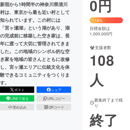
0
円
新宿から1時間半の神奈川県清川
まちづくり・地域活性化
村は、東京から最も近い村として
知られています。この村には
118%
「宮ヶ瀬湖」という湖があり、湖
目標金額は
CAMPFIRE for Social Good
CAMPFIRE Creation
1,000,000円
の完成前に移築した空き家は、長
CAMPFIREふるさと納税
machi-ya
コミュニティ
年に渡って大切に管理されてきま
支援者数
した。この地域のシンボル的な空
108
き家を地域の皆さんとともに改修
し、宮ヶ瀬エリアに伝統文化を体
人
験できるコミュニティをつくりま
す。
ポスト
シェア
LINEで送る
URLコピー
募集終了まで残
り
埋め込み
QRコード
終了