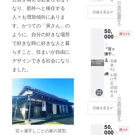
千里(や
ポータ
法（文
の
専用の
宮ヶ瀬
食塩、
▼登山
リ
らも注
まだち
ブルラ
字の
タ
デスク
なり、郊外へと移住する
手しご
水あ
家プロ
ー
目され
さと)」
イト ・
み） ※
ン
＆チェ
詳細を見る
との家
め、香
フィー
を
ていま
の内弟
『宮ヶ
人々も増加傾向にありま
支援
選
アもあ
（神奈
辛料、
ル（西
択
す。
子とし
瀬手し
時、必
す
り、テ
川県愛
乳たん
川史晃
る
て４年
す。かつての「寅さん」の
ごとの
ず備考
レワー
甲郡清
白、酵
さん）
間修
50,
家」2泊
欄に掲
クにも
川村
母エキ
九州生
ように、自分の好きな場所
業。山
残り10
3日宿泊
000
載を希
最適な
宮ヶ瀬
円
ス ・内
まれ九
田千里
券（1名
望され
環境で
971-
容量：
で好きな時に好きな人と暮
州育
流師範
・
様） ・
るお名
す。共
20） ＊
100g ・
ち。子
とな
『宮ヶ
運営会
前をご
有ス
らすこと、住まいが自由に
限定20
保存方
どもの
る。毎
瀬手し
社（株
記入く
ペース
人 ＊交
法：要
頃から
年青森
ごとの
式会社
ださ
デザインできる社会になり
のコリ
通費は
支援
冷凍
自然の
県弘前
家」1週
さとく
い。 可
ビング
者：
自己負
（ー
中で遊
市でお
間宿泊
ました。
らし）
愛らし
0人
でのテ
担でお
18℃以
ぶこと
こなわ
券（2名
の公式
いこじ
レワー
お届
願いし
下） ・
が好
れる津
様） ・
サイト
んまり
け予
クも可
ます。
添加物
き。環
軽三味
運営会
上の支
定：
とした
能なの
清川村
表示：
境団体
線世界
社（株
2022
援者一
個室で
と、イ
特産の
加工で
へ就職
年12
大会で
式会社
覧に
すが、
ベント
ソー
んぷ
こ
のため
月
はＡ級
さとく
ニック
の
専用の
や貸し
セージ
ん、リ
リ
上京す
個人戦
らし）
ネーム
タ
デスク
出し予
などの
ン酸塩
ー
る。仕
３連覇
の公式
を記載
ン
＆チェ
詳細を見る
約が
飲食も
（Na）
を
事やプ
を達成
サイト
掲載
選
アもあ
入って
提供し
、調味
択
ライ
し殿堂
上の支
期間
す
り、テ
いない
ます。
料（ア
る
ベート
入り。
援者一
（ホー
レワー
日程で
ミノ酸
の人間
50,
また津
覧に
ムペー
クにも
の離れ
等）、
関係や
残り4
宮ヶ瀬手しごとの家の原型。
軽民謡
ニック
000
ジ内に
最適な
のコ
円
酸化防
将来に