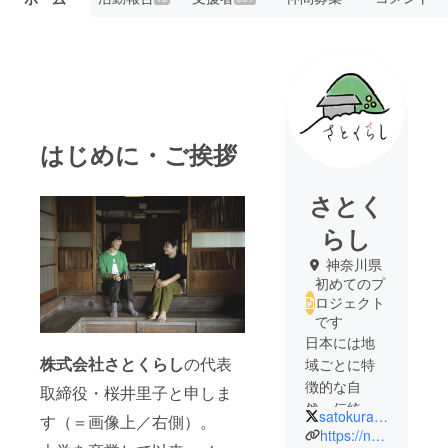
はじめに・ご挨拶
さとく
らし
神奈川県
初めてのプ
ロジェクト
です
日本には地
株式会社さとくらし
の代表
域ごとに特
徴的な自
取締役・桜井里子と申しま
然、伝統技
satokurashi2022
す（＝画像上／右側）。
術や文化が
https://note.com/satokurashi/n/ndb472112719f