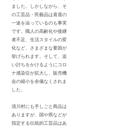
桜、日
類によ
ました。しかしながら、そ
光杉の
り重さ
仕入れ
の工芸品・民藝品は衰退の
は変わ
状況を
ります
一途を辿っているのも事実
考慮
＞ -
し、製
（ス
です。職人の高齢化や後継
作者に
プー
て選定 -
ン）
者不足、生活スタイルの変
（ス
165mm
プー
×
化など、さまざまな要因が
ン・
35mm
フォー
／30g -
挙げられます。そして、追
ク・
（フォ
い討ちをかけるようにコロ
箸）御
ーク）
蔵島産
165mm
ナ感染症が拡大し、販売機
の柘植
×
仕上
25mm
会の縮小を余儀なくされま
げ：拭
×
き漆 サ
6.17m
した。
イズお
m／30g
よび重
- （箸）
量： -
165mm
（筒の
清川村にも手しごと商品は
×
部分）
7.3mm
ありますが、国や県などが
180mm
／30g
×
指定する伝統的工芸品はあ
46.5m
m／