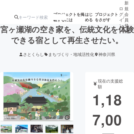
新
ロ
規
グ
会
プロジェクトを掲
はじ
プロジェクト
/
載するには
める
をさがす
イ
員
ン
登
宮ヶ瀬湖の空き家を、伝統文化を体験
録
できる宿として再生させたい。
人気のプロ
注目のリ
注目の新着プロ
募集終了が近いプ
もうすぐ公開
さとくらし
まちづくり・地域活性化
神奈川県
ジェクト
ターン
ジェクト
ロジェクト
されます
アート・写真
音楽
現在の支援総
額
1,18
テクノロジー・ガジェット
ゲーム・サ
7,00
映像・映画
書籍・雑誌
ビジネス・起業
チャレンジ