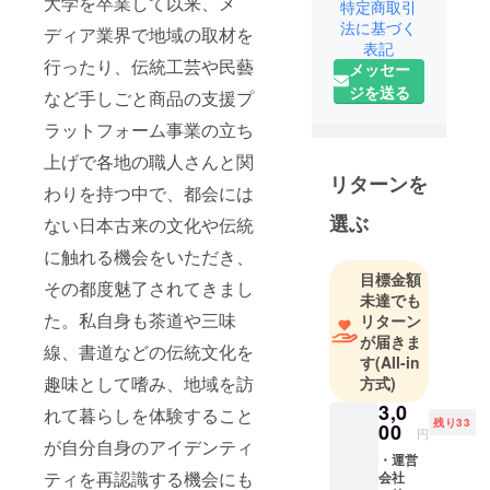
大学を卒業して以来、メ
根付いてい
特定商取引
法に基づく
ます。“さと
ディア業界で地域の取材を
表記
くら
行ったり、伝統工芸や民藝
メッセー
し”（旧・一
ジを送る
など手しごと商品の支援プ
般社団法人
日本ふるさ
ラットフォーム事業の立ち
と手しごと
上げで各地の職人さんと関
協会）は、
リターンを
わりを持つ中で、都会には
地域で営ま
選ぶ
れる資源
ない日本古来の文化や伝統
と、それを
に触れる機会をいただき、
使って豊か
目標金額
その都度魅了されてきまし
な生活を求
未達でも
める人たち
た。私自身も茶道や三味
リターン
が届きま
を繋ぐこと
線、書道などの伝統文化を
す
(All-in
で「地域再
趣味として嗜み、地域を訪
方式)
発見」を目
3,0
れて暮らしを体験すること
指し、新し
残り33
00
円
いコミュニ
が自分自身のアイデンティ
・運営
ティを創っ
ティを再認識する機会にも
会社
ていきま