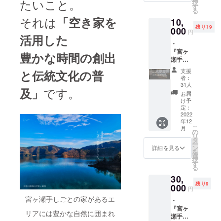
たいこと。
家「山
択
し）の
欄に掲
す
に掲載
「手し
中信
る
公式サ
載を希
しま
ごと体
人」さ
それは
「空き家を
10,
イト上
望され
す）
験イベ
んらの
残り19
の支援
000
るお名
掲載方
ント」
円
和楽器
活用した
者一覧
前をご
法（文
では、
演奏会
・
にニッ
記入く
字の
「モノ
に招待
『宮ヶ
クネー
ださ
豊かな時間の創出
み） ※
ゴト|
しま
瀬手し
ムを記
い。 本
支援
monog
す。軽
ごとの
載 掲
場・ド
時、必
oto」代
支援
と伝統文化の普
飲食付
家」2泊
載期間
イツの
ず備考
者：
表の萩
のアッ
3日の宿
（ホー
コンテ
31人
欄に掲
原雅之
トホー
です。
及」
泊券（1
ムペー
ストで
載を希
お届
さんを
ムな演
名様）
ジ内に
金賞を
け予
望され
お招き
奏会で
・運営
恒久的
定：
受賞し
るお名
し、
す。演
会社
2022
に掲載
た「清
前をご
「和蝋
奏終了
年12
（株式
しま
川ミー
記入く
燭」づ
後の歓
こ
月
会社さ
す）
の
トファ
ださ
くり
談や
リ
とくら
掲載方
タ
クト
い。 ＊
ワーク
宮ヶ瀬
ー
し）の
法（文
ン
リー」
詳細を見る
日程
ショッ
エリア
を
公式サ
字の
選
のソー
11月12
プ を企
をご案
択
イト上
み） ※
す
セージ
日
画して
内しま
る
の支援
支援
詰め合
（土）
いま
す（※天
30,
者一覧
時、必
わせで
13日
す。和
候次第
残り9
にニッ
000
ず備考
す。清
（日）
円
蝋燭は
で企画
クネー
欄に掲
川村が
の2日間
石油由
変更す
宮ヶ瀬手しごとの家があるエ
・
ムを記
載を希
特産品
に分け
来の西
る可能
『宮ヶ
載 掲
望され
として
て行い
リアには豊かな自然に囲まれ
洋ロウ
性
瀬手し
載期間
るお名
力を入
ます
ソクと