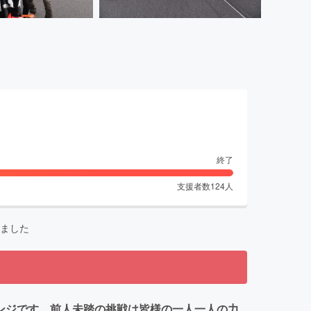
終了
支援者数
124
人
ました
レンジです。前人未踏の挑戦は皆様の一人一人の力