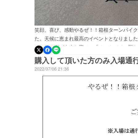
笑顔、喜び、感動やるぜ！！箱根ターンパイク
た。天候に恵まれ最高のイベントとなりました
ツーリングが出来た事は、「オートバイで隔た
誰もが不可能と思っていた事が、キャンプファ
購入して頂いた方のみ入場通
た事に感謝致します。スタート後頂上に向かう
2022/07/06 21:36
気持ちUターン後復路では、景色にの向こうに
すれ違うライダー仲間と手を振り挨拶をしあう
イダーにとっては特別日夢が叶った喜びは「笑
た人が、再びオートバイで笑顔を取り戻すこと
たことオートバイにしかできないことサイドス
まいりますこれからも応援して頂けますようお