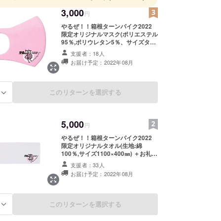
3,000
円
やるぜ！！箱根ターンパイク2022
限定オリジナルマスク(ポリエステル
95％,ポリウレタン5％、サイズタテ
140㎜×ヨコ170㎜) ＋お礼状 ※現在
支援者：18人
作成中の為写真はイメージです。
お届け予定：2022年08月
このリターンを選択する
る
5,000
円
やるぜ！！箱根ターンパイク2022
限定オリジナルタオル(生地:綿
100％,サイズ1100×400㎜) ＋お礼状
※現在作成中の為写真はイメージで
支援者：33人
す。
お届け予定：2022年08月
このリターンを選択する
る