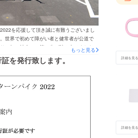
2022を応援して頂き誠に有難うございまし
。世界で初めて障がい者と健常者が公道で
りの無い社会」の第一歩が踏み出せました。
もっと見る
イヤーで支えて頂いた皆様のお力で実現でき
行証を発行致します。
詳細を見
上り坂はワクワクと興奮と緊張が混じりあう
富士山、その後観えてくる相模湾を見渡し、
ことこの当たり前と思うことが、パラモトラ
顔」「笑顔」「笑顔」オートバイで夢を失っ
何もかも諦めた事が、オートバイで助けられ
タンドプロジェクトは支え合い活動を続けて
願い申し上げますありがとうございました。
詳細を見