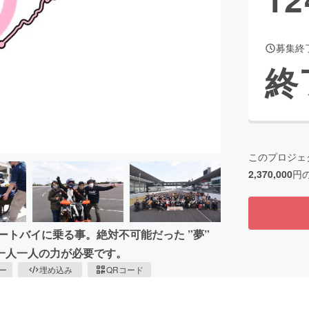
募集終
CAMPFIRE for Social Good
CAMPFIRE Creation
終
CAMPFIREふるさと納税
machi-ya
コミュニティ
このプロジェ
2,370,000
円
ートバイに乗る事。絶対不可能だった ”夢”
一人一人の力が必要です。
ピー
埋め込み
QRコード