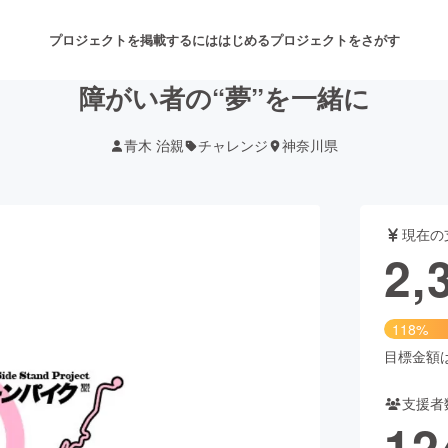
プロジェクトを掲載するには
はじめる
プロジェクトをさがす
障がい者の“夢”を一緒に
青木 治親
チャレンジ
神奈川県
注目のリターン
注目の新着プロジェクト
募集終了が近いプロジェクト
も
現在の
音楽
舞台・パフォーマンス
2,
ゲーム・サービス開発
フード・飲食店
118%
書籍・雑誌出版
アニメ・漫画
目標金額は2
支援者
チャレンジ
ビューティー・ヘルスケ
12