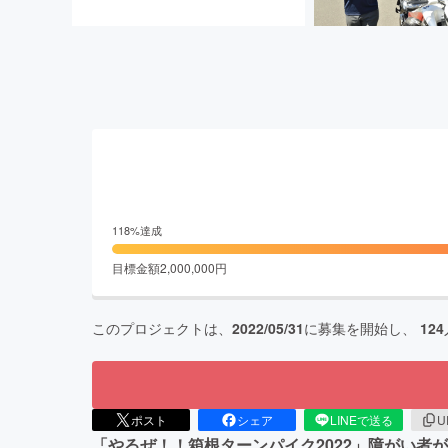
118
%達成
目標金額
2,000,000
円
このプロジェクトは、
2022/05/31
に募集を開始し、
124
ポスト
シェア
LINEで送る
U
「やるぜ！！箱根ターンパイク2022」障がい者