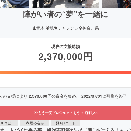
障がい者の“夢”を一緒に
青木 治親
チャレンジ
神奈川県
現在の支援総額
2,370,000
円
人の支援により
2,370,000
円の資金を集め、
2022/07/31
に募集を終了し
もう一度プロジェクトをやってほしい
RLコピー
埋め込み
QRコード
がオートバイに乗る事。絶対不可能だった ”夢” を叶えるチャ