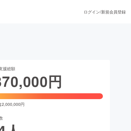
ログイン
/
新規会員登録
うすぐ公開されます
支援総額
プロダクト
370,000
円
ファッション
スポーツ
,000,000円
数
ア
ソーシャルグッド
4
人