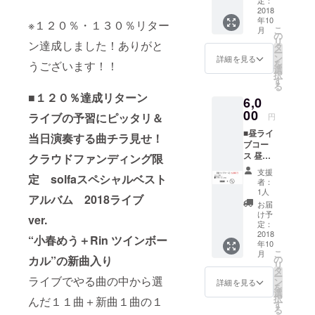
定：
ン入り
2018
年10
サンク
※１２０％・１３０％リター
こ
月
スメッ
の
リ
ン達成しました！ありがと
セージ
タ
ー
カード
ン
詳細を見る
を
うございます！！
選
択
す
る
■１２０％達成リターン
6,0
00
ライブの予習にピッタリ＆
円
■昼ライ
当日演奏する曲チラ見せ！
ブコー
ス 昼公
クラウドファンディング限
演チ
支援
定 solfaスペシャルベスト
ケット
者：
ライブ
1人
アルバム 2018ライブ
テーマ
お届
ソング
け予
ver.
CD
定：
2018
“小春めう＋Rin ツインボー
年10
こ
月
カル”の新曲入り
の
リ
タ
ー
ライブでやる曲の中から選
ン
詳細を見る
を
選
択
んだ１１曲＋新曲１曲の１
す
る