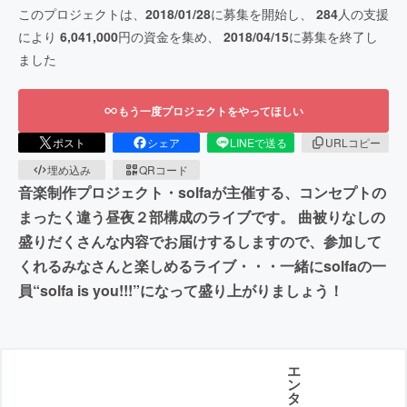
このプロジェクトは、
2018/01/28
に募集を開始し、
284
人の支援
により
6,041,000
円の資金を集め、
2018/04/15
に募集を終了し
ました
もう一度プロジェクトをやってほしい
ポスト
シェア
LINEで送る
URLコピー
埋め込み
QRコード
音楽制作プロジェクト・solfaが主催する、コンセプトの
まったく違う昼夜２部構成のライブです。 曲被りなしの
盛りだくさんな内容でお届けするしますので、参加して
くれるみなさんと楽しめるライブ・・・一緒にsolfaの一
員“solfa is you!!!”になって盛り上がりましょう！
エ
ン
タ