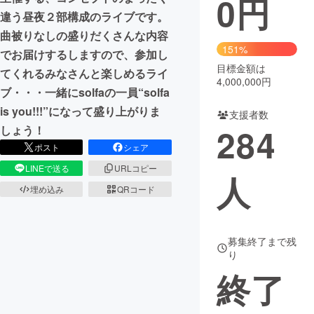
0
円
違う昼夜２部構成のライブです。
まちづくり・地域活性化
曲被りなしの盛りだくさんな内容
151%
でお届けするしますので、参加し
目標金額は
CAMPFIRE for Social Good
CAMPFIRE Creation
てくれるみなさんと楽しめるライ
4,000,000円
CAMPFIREふるさと納税
machi-ya
コミュニティ
ブ・・・一緒にsolfaの一員“solfa
is you!!!”になって盛り上がりま
支援者数
284
しょう！
ポスト
シェア
LINEで送る
URLコピー
人
埋め込み
QRコード
募集終了まで残
り
終了