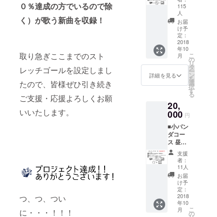
券 ライ
０％達成の方でいるので除
115
ブテー
人
く）が歌う新曲を収録！
マソン
お届
グCD
け予
solfaメ
定：
2018
ンバー
年10
のサイ
取り急ぎここまでのスト
こ
月
ン入り
の
リ
サンク
タ
レッチゴールを設定しまし
ー
スメッ
ン
詳細を見る
を
セージ
選
たので、皆様ぜひ引き続き
択
カード
す
る
ご支援・応援よろしくお願
20,
いいたします。
000
円
■小パン
ダコー
ス 昼夜
公演通
支援
し券・
者：
優先入
11人
場あり
お届
（優先
け予
順位
定：
５） ラ
2018
つ、つ、つい
年10
イブ
こ
月
に・・・！！！
テーマ
の