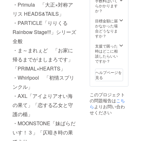
カラオ
手数料はいく
・Primula 「大正×対称ア
演者全
ケパー
らかかります
員と写
ティー
か？
リス HEADS&TAILS」
真撮影
（事前
アン
リクエ
目標金額に届
・PARTICLE「りりくる
コール
ストあ
かなかった場
時、ス
り）お
合どうなりま
Rainbow Stage!!!」シリーズ
テージ
土産付
すか？
上に一
全般
き
緒にあ
支援で困った
・ま～まれぇど 「お家に
がって
時はどこに相
盛り上
談したらいい
帰るまでがましまろです」
がれる
ですか？
パス
「PRIMAL×HEARTS」
ヘルプページを
・Whirlpool 「初情スプリ
見る
ンクル」
このプロジェクト
・AXL「アイよりアオい海
の問題報告は
こち
の果て」「恋する乙女と守
ら
よりお問い合わ
せください
護の楯」
・MOONSTONE「妹ぱらだ
いす！３」「仄暗き時の果