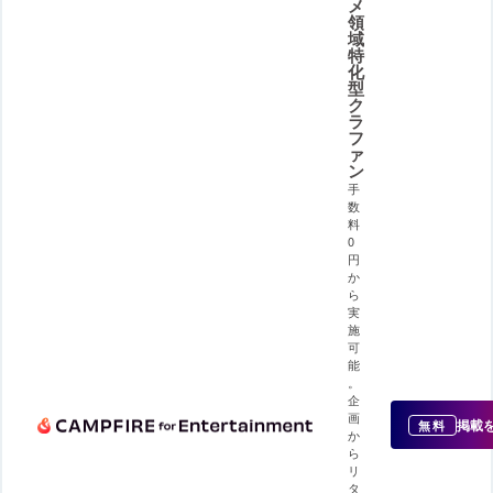
メ
領
域
特
化
型
ク
ラ
フ
ァ
ン
手
数
料
0
円
か
ら
実
施
可
能
。
企
画
掲載
無料
か
ら
リ
タ