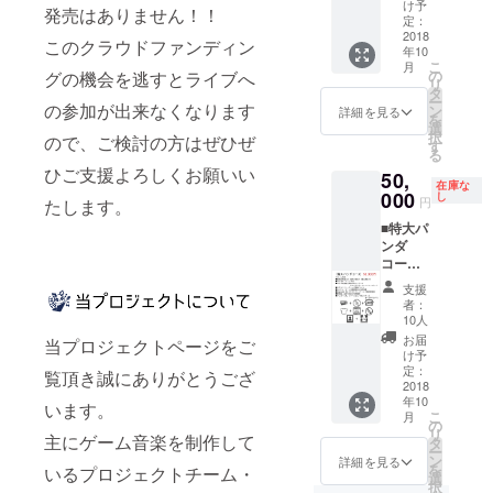
出演者
場あり
け予
発売はありません！！
全員の
（優先
定：
サイン
順位
2018
このクラウドファンディン
年10
入りサ
１） ラ
こ
月
ンクス
イブ
の
グの機会を逃すとライブへ
リ
メッ
テーマ
タ
ー
セージ
ソング
の参加が出来なくなります
ン
詳細を見る
を
カード
CD クラ
選
択
ので、ご検討の方はぜひぜ
my
ウド
す
る
sound
ファン
ひご支援よろしくお願いい
50,
life クラ
ディン
在庫な
ウド
グ限定T
000
し
円
たします。
ファン
シャツ
■特大パ
ディン
エンド
ンダ
グ限定
ムー
コース
新曲CD
ビーに
昼夜公
終演
支援者
支援
演通し
後、出
様のお
者：
券・優
演者全
名前掲
10人
先入場
員と写
載 出演
お届
当プロジェクトページをご
あり
真撮影
者全員
け予
（優先
のサイ
定：
覧頂き誠にありがとうござ
順位
2018
ン入り
年10
２） ラ
サンク
います。
こ
月
イブ
スメッ
の
リ
主にゲーム音楽を制作して
テーマ
セージ
タ
ー
ソング
カード
ン
詳細を見る
を
いるプロジェクトチーム・
CD クラ
my
選
択
ウド