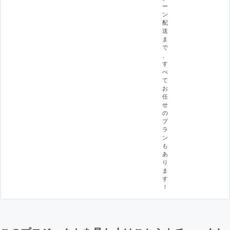
ー
ン
配
送
ま
で
、
す
べ
て
お
任
せ
の
プ
ラ
ン
も
あ
り
ま
す
！