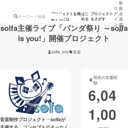
新
ロ
規
グ
会
プロジェクトを掲
はじ
プロジェクト
/
載するには
める
をさがす
イ
員
ン
登
solfa主催ライブ「パンダ祭り ～solfa
録
is you!」開催プロジェクト
人気のプロ
注目のリ
注目の新着プロ
募集終了が近いプ
もうすぐ公開
solfa_info
音楽
ジェクト
ターン
ジェクト
ロジェクト
されます
アート・写真
音楽
現在の支援総
額
6,04
テクノロジー・ガジェット
ゲーム・サ
1,00
映像・映画
書籍・雑誌
音楽制作プロジェクト・solfaが
ビジネス・起業
チャレンジ
主催する、コンセプトのまったく