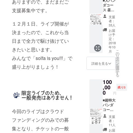
■大パン
ありますので、まだまだご
ムー
ダコー
ビーに
支援募集中です。
ス 昼夜
支援者
公演通
様のお
支援
し券・
名前掲
者：
１２月１日、ライブ開催が
優先入
載 solfa
33人
場あり
メン
お届
決まったので、これから当
（優先
バーの
け予
順位
サイン
定：
日まで全力で駆け抜けてい
３） ラ
2018
入りサ
年10
イブ
ンクス
きたいと思います。
こ
月
テーマ
メッ
の
リ
みんなで「solfa is you!!!」で
ソング
セージ
タ
ー
CD クラ
カード
ン
詳細を見る
を
盛り上がりましょう！
ウド
my
選
択
ファン
sound
す
る
ディン
life クラ
100
グ限定T
ウド
シャツ
,00
ファン
残り3
エンド
ディン
0
円
ムー
グ限定
ビーに
■超特大
新曲CD
支援者
パンダ
様のお
コース
今回のライブはクラウド
名前掲
昼夜公
支援
ファンディングのみでの募
載 solfa
演通し
者：
メン
券・最
11人
集となり、チケットの一般
バー＆
優先入
お届