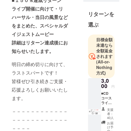
■１５０％達成リターン
るため「人
ライブ開催に向けて・リ
の心に届く
リターンを
音楽」を
ハーサル・当日の風景など
テーマに、
選ぶ
をまとめた、スペシャルダ
喜怒哀楽、
イジェストムービー
笑いあり、
目標金額
涙ありの何
詳細はリターン達成後にお
未達なら
でもゴザレ
知らせいたします。
全額返金
なドリーム
されます
ワールドを
(All-or-
明日の締め切りに向けて、
日々拡大
Nothing
ラストスパートです！
方式)
中。
3,0
皆様ぜひ引き続きご支援・
00
円
応援よろしくお願いいたし
■CD
ます。
コース
ライブ
テーマ
支援
－－－－－－－－－－－－
ソング
者：
CD
40人
－－－－－－－－－－－－
solfaメ
お届
ンバー
け予
－－－－
のサイ