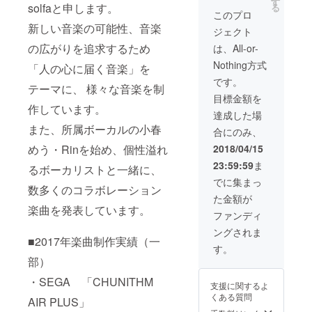
sound
す
solfaと申します。
る
ファン
life クラ
このプロ
ディン
ウド
新しい音楽の可能性、音楽
ジェクト
グ限定T
ファン
シャツ
ディン
の広がりを追求するため
は、All-or-
エンド
グ限定
Nothing方式
ムー
「人の心に届く音楽」を
新曲CD
ビーに
終演
です。
テーマに、 様々な音楽を制
支援者
後、出
目標金額を
様のお
演者全
作しています。
名前掲
員と写
達成した場
載 出演
真撮影
また、所属ボーカルの小春
合にのみ、
者全員
アン
のサイ
コール
めう・Rinを始め、個性溢れ
2018/04/15
ン入り
時、ス
23:59:59
ま
サンク
るボーカリストと一緒に、
テージ
スメッ
上に一
でに集まっ
数多くのコラボレーション
セージ
緒にあ
た金額が
カード
がって
楽曲を発表しています。
my
盛り上
ファンディ
sound
がれる
ングされま
life クラ
パス 小
■2017年楽曲制作実績（一
ウド
春め
す。
ファン
う・
部）
ディン
Rin+sol
グ限定
faメン
・SEGA 「CHUNITHM
支援に関するよ
新曲CD
バーと
くある質問
AIR PLUS」
終演
行く！
後、出