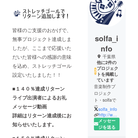
皆様のご支援のおかげで、
solfa_i
無事プロジェクト達成しま
nfo
したが、ここまで応援いた
だいた皆様への感謝の意味
千葉県
他に2件の
を込め、ストレッチゴール
プロジェク
トを掲載し
設定いたしました！！
ています
音楽制作プ
■１４０％達成リターン
ロジェク
ライブ出演者によるお礼
ト・solfaで
メッセージ動画
す。
solfa_info
新しい音楽
http://www.solfa.asia/
詳細はリターン達成後にお
の可能性、
メッセー
知らせいたします。
音楽の広が
ジを送る
りを追求す