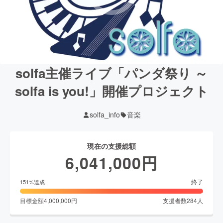
solfa主催ライブ「パンダ祭り ～
solfa is you!」開催プロジェクト
solfa_info
音楽
現在の支援総額
6,041,000
円
終了
151
%達成
目標金額
4,000,000
円
支援者数
284
人