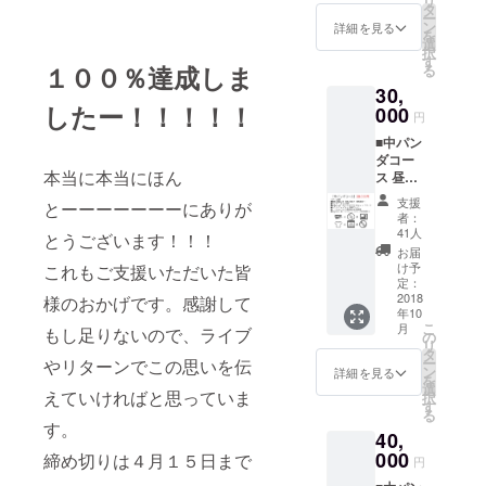
リ
ソング
タ
ー
CD クラ
ン
詳細を見る
を
ウド
選
択
ファン
す
１００％達成しま
る
ディン
30,
グ限定T
したー！！！！！
シャツ
000
円
エンド
■中パン
ムー
ダコー
ビーに
本当に本当にほん
ス 昼夜
支援者
公演通
様のお
支援
とーーーーーーーにありが
し券・
名前掲
者：
優先入
載 solfa
41人
とうございます！！！
場あり
メン
お届
（優先
バーの
け予
これもご支援いただいた皆
順位
サイン
定：
４） ラ
2018
様のおかげです。感謝して
入りサ
年10
イブ
ンクス
こ
月
もし足りないので、ライブ
テーマ
メッ
の
リ
ソング
セージ
タ
ー
やリターンでこの思いを伝
CD クラ
カード
ン
詳細を見る
を
ウド
選
えていければと思っていま
択
ファン
す
る
ディン
す。
40,
グ限定T
シャツ
000
締め切りは４月１５日まで
円
エンド