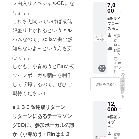
２曲入りスペシャルCDにな
7,0
00
ります。
円
■夜ライ
これさえ聞いていけば最低
ブコー
ス 夜公
限盛り上がれるというアル
演チ
支援
バムなので、solfaの曲全然
ケット
者：
ライブ
22人
知らないよ～という方も安
テーマ
お届
ソング
け予
心です。
CD
定：
2018
しかも、小春めうとRinの初
年10
こ
月
の
ツインボーカル新曲を制作
リ
タ
ー
して収録するので、ぜひご
ン
詳細を見る
を
選
択
期待ください！
す
る
12,
■１３０％達成リターン
000
円
リターンにあるテーマソン
■昼夜ラ
イブ
グCDに、参加ボーカルの誰
コース
昼夜公
か（小春めう・Rinは１２
支援
演通し
者：