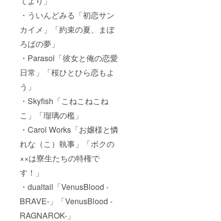
てより」
・ういんどみる「初恋サン
カイメ」「約束の夏、まぼ
ろばの夢」
・Parasol「彼女と俺の恋愛
日常」「桜ひとひら恋もよ
う」
・Skyfish「こねこねこね
こ」「瑠璃の檻」
・Carol Works「お嬢様と憐
れな（こ）執事」「ボクの
××は寮生たちの特権で
す！」
・dualtail「VenusBlood -
BRAVE-」「VenusBlood -
RAGNAROK-」