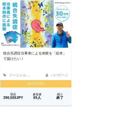
統合失調症当事者による体験を「絵本」
で届けたい！
ソーシャルグッド
パパゲーノ
SUCCESS
現在
参加者
残り
390,500JPY
65人
終了