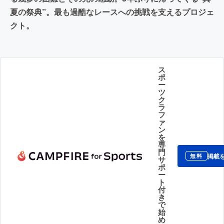
夏の祭典”。最も過酷なレースへの挑戦を支えるプロジェ
クト。
ス
ポ
ー
ツ
ク
ラ
フ
ァ
ン
を
専
門
掲載
無料
サ
ポ
ー
ト
付
き
で
始
め