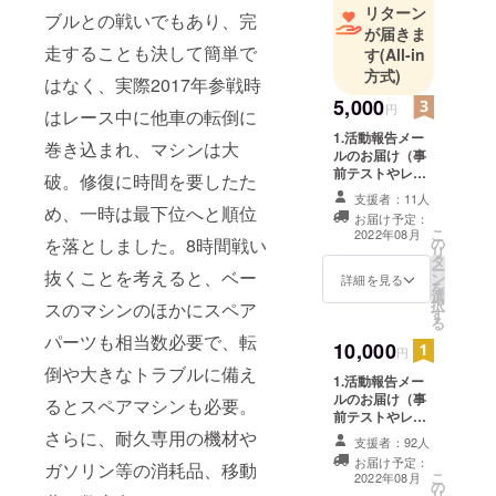
リターン
ブルとの戦いでもあり、完
レーシン
が届きま
グ」を立ち
走することも決して簡単で
す
(All-in
上げた。
方式)
はなく、実際2017年参戦時
5,000
円
はレース中に他車の転倒に
オーナーと
1.活動報告メー
してチーム
巻き込まれ、マシンは大
ルのお届け（事
運営を行い
前テストやレー
破。修復に時間を要したた
スの経過報告
ながら、選
支援者：11人
等、随時お届け
め、一時は最下位へと順位
手として国
お届け予定：
します） 2.S-
こ
2022年08月
内最高峰の
の
を落としました。8時間戦い
PULSE DREAM
リ
タ
RACINGオリジ
ロードレー
ー
抜くことを考えると、ベー
ン
ナルステッカー
詳細を見る
を
ス選手権で
選
3.生形秀之フォ
択
スのマシンのほかにスペア
す
トカード（A5)
活躍。活動
る
パーツも相当数必要で、転
の幅を広げ
10,000
円
るため株式
倒や大きなトラブルに備え
1.活動報告メー
会社エスス
ルのお届け（事
るとスペアマシンも必要。
ポーツを設
前テストやレー
スの経過報告
さらに、耐久専用の機材や
立したのは
支援者：92人
等、随時お届け
2016年。年
お届け予定：
ガソリン等の消耗品、移動
します） 2.S-
こ
2022年08月
に一度行わ
の
PULSE DREAM
リ