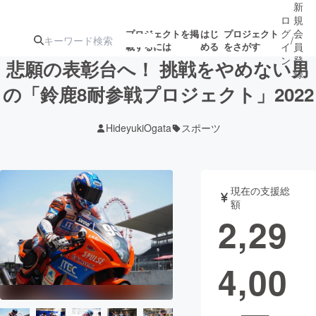
新
ロ
規
グ
会
プロジェクトを掲
はじ
プロジェクト
/
載するには
める
をさがす
イ
員
ン
登
悲願の表彰台へ！ 挑戦をやめない男
録
の「鈴鹿8耐参戦プロジェクト」2022
人気のプロ
注目のリ
注目の新着プロ
募集終了が近いプ
もうすぐ公開
HideyukiOgata
スポーツ
ジェクト
ターン
ジェクト
ロジェクト
されます
アート・写真
音楽
現在の支援総
額
2,29
テクノロジー・ガジェット
ゲーム・サ
4,00
映像・映画
書籍・雑誌
ビジネス・起業
チャレンジ