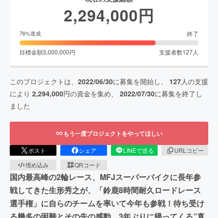
2,294,000
円
終了
76
%達成
目標金額
3,000,000
円
支援者数
127
人
このプロジェクトは、
2022/06/30
に募集を開始し、
127
人の支援
により
2,294,000
円の資金を集め、
2022/07/30
に募集を終了し
ました
もう一度プロジェクトをやってほしい
ポスト
シェア
LINEで送る
URLコピー
埋め込み
QRコード
国内最高峰の2輪レース、MFJスーパーバイクに長年参
戦してきた生形秀之が、「鈴鹿8時間耐久ロードレース
選手権」に自らのチームを率いて今年も参戦！待ち受け
る幾多の困難とその先の感動。3年ぶりに帰ってくる”真