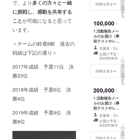
（W200、
ー
イダーの育
で、より
多くの方々と一緒
ン
ナルステッカー
詳細を見る
H210、
を
成や安全な
選
3.生形秀之フォ
D170mm 持ち
択
に挑戦し、感動を共有する
す
トカード（A5)
手含まず） 6.生
ライディン
る
4.S-PULSE
形秀之フォトパ
こと
が可能になると思って
グの指導、
100,000
DREAM
円
ネル（A3）＊写
RACING8耐ス
走行会の企
います。
真は8耐参戦時の
1.活動報告メー
タッフTシャツ
ものを使用。お
画＆開催を
ルのお届け（事
2022ver.（ドラ
届けは8耐終了後
前テストやレー
行う等、2輪
＜チームの鈴鹿8耐 過去の
イメッシュ素
となります
スの経過報告
材） 5.S-PULSE
支援者：3人
文化の発展
等、随時お届け
戦績は下記の通り＞
DREAM
お届け予定：
します） 2.S-
に努めなが
こ
RACINGオリジ
2022年08月
の
PULSE DREAM
ら他スポー
リ
ナルバッグ
タ
RACINGオリジ
2017年成績 予選11位 決
ー
（W200、
ツチームと
ン
ナルステッカー
詳細を見る
を
H210、
勝23位
選
3.生形秀之フォ
も関係を深
択
D170mm 持ち
す
トカード（A5)
る
手含まず） 6.生
め、スポー
4.S-PULSE
形秀之フォトパ
2018年成績 予選6位 決
200,000
ツに価値を
DREAM
円
ネル（A3）＊写
RACING8耐ス
もたせる活
勝4位
真は8耐参戦時の
1.活動報告メー
タッフTシャツ
ものを使用。お
ルのお届け（事
動や、地域
2022ver.（ドラ
届けは8耐終了後
前テストやレー
イメッシュ素
を盛り上げ
2019年成績 予選9位 決
となります
スの経過報告
材） 5.S-PULSE
支援者：0人
る活動にも
7.ASAGIRI
等、随時お届け
DREAM
勝8位
お届け予定：
BASEで遊べ
します） 2.S-
精力的に取
こ
RACINGオリジ
2022年08月
の
る！1DAYチ
PULSE DREAM
リ
ナルバッグ
り組んでい
タ
ケット1回分 ＊
RACINGオリジ
ー
（W200、
ン
8耐終了後日程と
ナルステッカー
る。ISU-1グ
詳細を見る