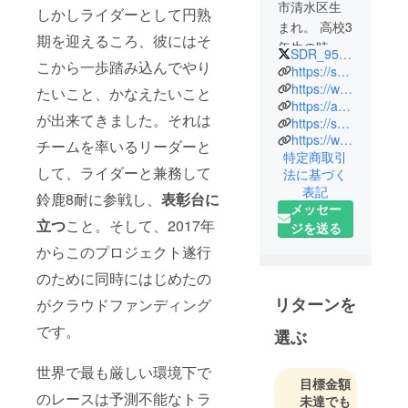
市清水区生
しかしライダーとして円熟
まれ。 高校3
期を迎えるころ、彼にはそ
年生の時
SDR_95official
こから一歩踏み込んでやり
オートバイ
https://s-sports.co.jp/
レースと出
https://www.facebook.com/S-Sports-Co-Ltd-100297101754552
たいこと、かなえたいこと
https://ameblo.jp/oga95/
会い、1995
が出来てきました。それは
https://s-drt.com/
年ミニバイ
https://www.facebook.com/hideyuki.ogata.12
チームを率いるリーダーと
クレースに
特定商取引
初参戦。以
して、ライダーと兼務して
法に基づく
来GP125、
表記
鈴鹿8耐に参戦し、
表彰台に
ST600、J-
メッセー
立つ
こと。そして、2017年
GP2と着実
ジを送る
にステップ
からこのプロジェクト遂行
アップ、
のために同時にはじめたの
2005年には
リターンを
がクラウドファンディング
地元の活性
化とスポー
です。
選ぶ
ツ振興を目
的として
世界で最も厳しい環境下で
目標金額
「エスパル
のレースは予測不能なトラ
未達でも
スドリーム