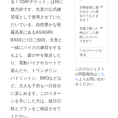
る！1DAYチケット」は特に
ご招待（日程：
す）
8.チームホーム
7/22金 18:30
目標金額に届
ページのスポン
魅力的です。生形の公式練
～ 会場：静岡
かなかった場
サー紹介ペー
市清水区） ＊会
合どうなりま
ジ、8耐会場へ設
習場として使用させていた
場までの交通
すか？
置するスポン
費、必要になっ
だいている、自然豊かな朝
サー紹介ボード
た場合の宿泊費
支援で困った
へのお名前掲出
等は各自ご負担
霧高原にあるASAGIRI
時はどこに相
＊＊支援時、必
お願いいたしま
談したらいい
ず備考欄にご希
BASEに1日ご招待。生形と
す 10.鈴鹿8耐V2
ですか？
望のお名前をご
指定席チケット3
記入ください 9.
一緒にバイクの練習をする
枚（SUZUKI応
チームの8耐決起
ヘルプページを
援席 座席の指
パーティー2名様
もよし、森の中を散歩した
見る
定はできかねま
ご招待（日程：
す） 11.8耐参戦
り、電動バイクやカートで
7/22金 18:30
マシンにロゴor
～ 会場：静岡
このプロジェクト
お名前掲出（ス
遊んだり、トランポリン、
市清水区） ＊会
イングアーム）
の問題報告は
こち
場までの交通
＊サイズはチー
バドミントン、BBQなどな
ら
よりお問い合わ
費、必要になっ
ム規定による
た場合の宿泊費
せください
ど。大人も子供も一日存分
等は各自ご負担
お願いいたしま
に楽しめます。このリター
す 10.鈴鹿8耐V2
ンを手にした方は、後日日
指定席チケット3
枚（SUZUKI応
程とプランをご相談させて
援席 座席の指
定はできかねま
ください。
す） 11.8耐参戦