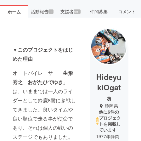
活動報告
支援者
仲間募集
コメント
ホーム
11
99+
▼
このプロジェクトをはじ
めた理由
オートバイレーサー「
生形
Hideyu
秀之 おがたひでゆき
」
kiOgat
は、いままでは一人のライ
a
ダーとして鈴鹿8耐に参戦し
静岡県
てきました。良いタイムや
他に6件の
プロジェク
良い順位で走る事が使命で
トを掲載し
あり、それは個人の戦いの
ています
ステージでもありました。
1977年静岡