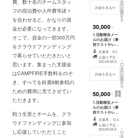
費、数十名のチームスタッ
タ
RACINGオリジ
れるバイク
ー
ン
ナルステッカー
詳細を見る
を
フの宿泊費や人件費等諸々
の祭典「鈴
選
3.生形秀之フォ
択
す
トカード（A5)
鹿8時間耐久
を合わせると、かなりの資
る
4.S-PULSE
ロードレー
30,000
DREAM
円
金が必要になってきます。
ス」参戦等
RACING8耐ス
1.活動報告メー
そこで、資金の一部300万円
タッフTシャツ
20年以上に
ルのお届け（事
2022ver.（ドラ
前テストやレー
渡ってレー
をクラウドファンディング
イメッシュ素
スの経過報告
ス活動を続
材）
支援者：9人
等、随時お届け
で募らせていただきたいと
お届け予定：
けていた
します） 2.S-
こ
2022年08月
思います。集まった支援金
の
PULSE DREAM
が、自らは
リ
タ
RACINGオリジ
ー
2025年シー
はCAMPFIRE手数料をのぞ
ン
ナルステッカー
詳細を見る
を
ズンをもっ
選
3.生形秀之フォ
択
き、すべてを鈴鹿8耐参戦の
す
トカード（A5)
て現役から
る
4.S-PULSE
ための費用に充てさせてい
退く。
50,000
DREAM
円
RACING8耐ス
ただきます。
1.活動報告メー
タッフTシャツ
ライダーと
ルのお届け（事
2022ver.（ドラ
前テストやレー
して培った
戦う生形とチームを、クラ
イメッシュ素
スの経過報告
材） 5.S-PULSE
経験とスキ
支援者：12人
等、随時お届け
ウドファンディングに参加
DREAM
お届け予定：
ルを活か
します） 2.S-
RACINGオリジ
こ
2022年08月
し応援していただくこと
の
PULSE DREAM
し、若手ラ
ナルバッグ
リ
タ
RACINGオリジ