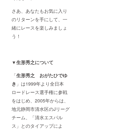
マシンにロゴor
お名前掲出
さあ、あなたもお気に入り
（アッパーカウ
ル）＊サイズは
のリターンを手にして、一
チーム規定によ
る
緒にレースを楽しみましょ
う！
▼
生形秀之に
ついて
「
生形秀之 おがたひでゆ
き
」は1999年より全日本
ロードレース選手権に参戦
をはじめ、2005年からは、
地元静岡市清水区のJリーグ
チーム、「清水エスパル
ス」とのタイアップによ