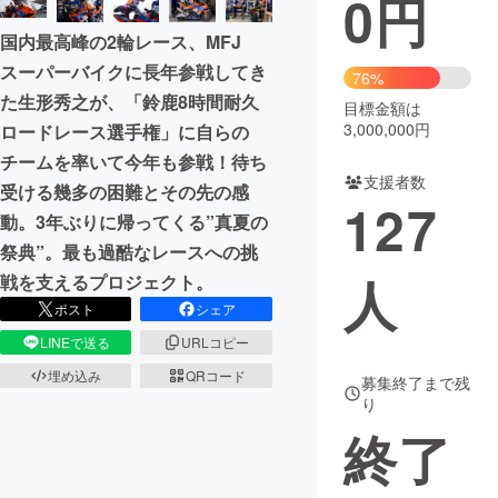
0
円
国内最高峰の2輪レース、MFJ
まちづくり・地域活性化
スーパーバイクに長年参戦してき
76%
た生形秀之が、「鈴鹿8時間耐久
目標金額は
CAMPFIRE for Social Good
CAMPFIRE Creation
3,000,000円
ロードレース選手権」に自らの
CAMPFIREふるさと納税
machi-ya
コミュニティ
チームを率いて今年も参戦！待ち
支援者数
受ける幾多の困難とその先の感
127
動。3年ぶりに帰ってくる”真夏の
祭典”。最も過酷なレースへの挑
人
戦を支えるプロジェクト。
ポスト
シェア
LINEで送る
URLコピー
埋め込み
QRコード
募集終了まで残
り
終了