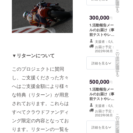
を
H210、
選
プランをご相談
3.生形秀之フォ
ランプリ静
択
D170mm 持ち
す
させてください
トカード（A5)
る
手含まず） 6.生
岡大会は
4.S-PULSE
形秀之フォトパ
300,000
DREAM
円
2023年より
ネル（A3）＊写
RACING8耐ス
真は8耐参戦時の
1.活動報告メー
企画、開催
タッフTシャツ
ものを使用。お
ルのお届け（事
2022ver.（ドラ
届けは8耐終了後
前テストやレー
イメッシュ素
となります
スの経過報告
材） 5.S-PULSE
支援者：0人
7.ASAGIRI
等、随時お届け
DREAM
お届け予定：
BASEで遊べ
します） 2.S-
こ
RACINGオリジ
2022年08月
の
る！1DAYチ
PULSE DREAM
▼
リターンについて
リ
ナルバッグ
タ
ケット1回分 ＊
RACINGオリジ
ー
（W200、
ン
8耐終了後日程と
ナルステッカー
詳細を見る
を
H210、
選
プランをご相談
3.生形秀之フォ
このプロジェクトに賛同
択
D170mm 持ち
す
させてください
トカード（A5)
る
手含まず） 6.生
し、ご支援くださった方々
8.チームホーム
4.S-PULSE
形秀之フォトパ
500,000
ページのスポン
DREAM
円
ネル（A3）＊写
へはご支援金額により様々
サー紹介ペー
RACING8耐ス
真は8耐参戦時の
1.活動報告メー
ジ、8耐会場へ設
タッフTシャツ
な特典（リターン）が用意
ものを使用。お
ルのお届け（事
置するスポン
2022ver.（ドラ
届けは8耐終了後
前テストやレー
サー紹介ボード
イメッシュ素
されております。これらは
となります
スの経過報告
へのお名前掲出
材） 5.S-PULSE
支援者：0人
7.ASAGIRI
等、随時お届け
＊＊支援時、必
DREAM
すべてクラウドファンディ
お届け予定：
BASEで遊べ
します） 2.S-
こ
ず備考欄にご希
RACINGオリジ
2022年08月
の
る！1DAYチ
PULSE DREAM
ング限定の内容となってお
リ
望のお名前をご
ナルバッグ
タ
ケット1回分 ＊
RACINGオリジ
ー
記入ください 9.
（W200、
ン
8耐終了後日程と
ナルステッカー
詳細を見る
ります。リターンの一覧を
を
鈴鹿8耐V2指定
H210、
選
プランをご相談
3.生形秀之フォ