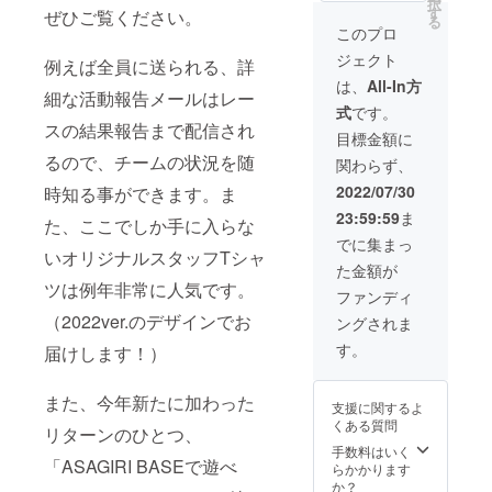
択
席チケット1枚
D170mm 持ち
す
させてください
トカード（A5)
ぜひご覧ください。
る
（SUZUKI応援
手含まず） 6.生
8.チームホーム
4.S-PULSE
このプロ
席 座席の指定
形秀之フォトパ
ページのスポン
DREAM
はできかねま
ネル（A3）＊写
ジェクト
例えば全員に送られる、詳
サー紹介ペー
RACING8耐ス
す）
真は8耐参戦時の
ジ、8耐会場へ設
タッフTシャツ
は、
All-In方
ものを使用。お
細な活動報告メールはレー
置するスポン
2022ver.（ドラ
届けは8耐終了後
式
です。
サー紹介ボード
イメッシュ素
スの結果報告まで配信され
となります
へのお名前掲出
材） 5.S-PULSE
目標金額に
7.ASAGIRI
＊＊支援時、必
DREAM
るので、チームの状況を随
BASEで遊べ
関わらず、
ず備考欄にご希
RACINGオリジ
る！1DAYチ
望のお名前をご
ナルバッグ
2022/07/30
時知る事ができます。ま
ケット1回分 ＊
記入ください 9.
（W200、
8耐終了後日程と
23:59:59
ま
た、ここでしか手に入らな
チームの8耐決起
H210、
プランをご相談
パーティー2名様
D170mm 持ち
でに集まっ
させてください
いオリジナルスタッフTシャ
ご招待（日程：
手含まず） 6.生
8.チームホーム
た金額が
7/22金 18:30
形秀之フォトパ
ページのスポン
ツは例年非常に人気です。
～ 会場：静岡
ネル（A3）＊写
ファンディ
サー紹介ペー
市清水区） ＊会
真は8耐参戦時の
（2022ver.のデザインでお
ジ、8耐会場へ設
ングされま
場までの交通
ものを使用。お
置するスポン
費、必要になっ
届けは8耐終了後
す。
届けします！）
サー紹介ボード
た場合の宿泊費
となります
へのお名前掲出
等は各自ご負担
7.ASAGIRI
＊＊支援時、必
また、今年新たに加わった
お願いいたしま
BASEで遊べ
支援に関するよ
ず備考欄にご希
す 10.鈴鹿8耐V2
る！1DAYチ
くある質問
望のお名前をご
リターンのひとつ、
指定席チケット2
ケット1回分 ＊
記入ください 9.
手数料はいく
枚（SUZUKI応
8耐終了後日程と
チームの8耐決起
「ASAGIRI BASEで遊べ
らかかります
援席 座席の指
プランをご相談
パーティー2名様
か？
定はできかねま
させてください