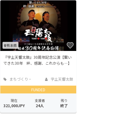
熊本県
『宇土天響太鼓』30周年記念公演【繋い
できた30年 絆、感謝、これからも―】
まちづくり・
宇土天響太鼓
地域活性化
FUNDED
現在
支援者
残り
321,000JPY
24人
終了