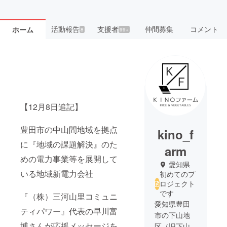
活動報告
支援者
仲間募集
コメント
ホーム
8
99+
【12月8日追記】
豊田市の中山間地域を拠点
kino_f
に『地域の課題解決』のた
arm
めの電力事業等を展開して
愛知県
いる地域新電力会社
初めてのプ
ロジェクト
です
『（株）三河山里コミュニ
愛知県豊田
ティパワー』代表の早川富
市の下山地
博さんが応援メッセージを
区（旧下山