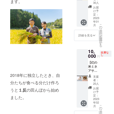
その際
ネアサ
ます。
み） 内
品のラ
なろ
のリ
のご案
めした
30人
まし
トで
に契約
ヒ 内容
容量：
ベルに
う！
ターン
内とな
手ぬぐ
た。小
お届
す。有
書を添
量：5ｋ
80ｇ 保
表記さ
セッ
に貼付
りま
いで
け予
粒です
機栽培
付させ
ｇ
存方
れま
ト】
された
す。 農
定：
す。染
が甘
及び減
て頂き
法：直
す。 商
KINO
2023
ラベル
業体験
料液の
み・粘
農薬栽
ますの
射日光
年01
品開封
ファー
や注意
してみ
材料は
りがあ
培の野
で、ご
こ
月
を避
前には
ムで栽
書きを
たい方
の
湧水、
り、冷
菜で
契約を
リ
け、常
必ずお
培した
ご確認
向けの
タ
阿波
めても
す。2～
希望さ
ー
温で保
届けの
減農薬
くださ
セット
ン
藍、木
詳細を見る
美味し
3人分の
れる方
を
存 賞味
リター
特別栽
い。
です。
選
灰、貝
いと評
お任せ
は必要
択
期限：
ンに貼
培米ミ
午前中
す
灰、ふ
判のお
野菜
事項を
る
製造よ
付され
ネアサ
はKINO
すま
米で
セット
ご記入
り6か月
10,
たラベ
ヒ5kg
ファー
（無農
す。 漬
を6月、
在庫な
の上、
菊芋味
ルや注
と、
000
ムで農
し
薬）の
物・焼
円
8月、10
ご返信
噌漬 名
意書き
『自給
業体験
み。灰
肉のタ
月の計3
下さ
称：み
【幻の
をご確
家族優
をして
汁発酵
レ詰め
回お届
い。(自
そ漬 内
米ミネ
認くだ
先権』
もらい
建ての
合わせ
け予定
給家族
容量：
アサヒ
さい
のセッ
ます。
藍染め
は豊田
です。
の契約
2018年に独立したとき、自
110ｇ
満喫
トで
田植え
製品は
市越戸
支援
（発送
代金3万
保存方
セット
す。 お
や畑で
抗菌・
者：
町で昭
時期の
円／玄
分たちが食べる分だけ作ろ
法：冷
④】
米は標
の作業
20人
抗ウィ
和二年
詳細
米60ｋ
暗所で
KINO
高約400
を、忖
ルス・
お届
から、
うと
１反
の田んぼから始め
は、後
ｇは別
保存し
ファー
メート
度なし
け予
消臭な
田園風
日打ち
途必要
てくだ
ムで栽
ルの中
定：
にガッ
ど様々
ました。
景に囲
合わせ
となり
さい。
培した
2023
山間地
ツリと
な効果
まれた
させて
ます）
年02
開封後
減農薬
域で作
体験し
がある
中で
頂きま
こ
契約書
月
は冷蔵
特別栽
られ
の
てもら
と言わ
「味
す） お
リ
の確認
庫に保
培米
た、当
タ
う予定
れてい
噌」、
礼の手