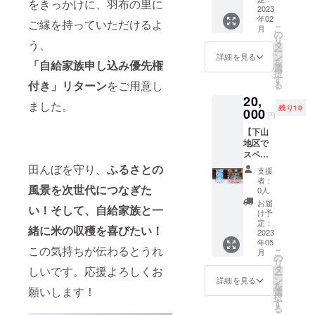
ありま
をきっかけに、羽布の里に
み・粘
景に囲
弁当や
お礼の
培した
2023
400メー
す。 令
りがあ
まれた
おにぎ
手紙も
年02
減農薬
トルの
ご縁を持っていただけるよ
和2年度
り、冷
中で
りにす
こ
同封さ
月
特別栽
中山間
の
の食味
めても
「味
ること
リ
せて頂
う、
培米ミ
地域で
タ
ランキ
美味し
噌」、
も出来
ー
きま
ネアサ
作られ
ン
ングに
詳細を見る
いと評
「たま
ます。
を
す！
「自給家族申し込み優先権
ヒ10kg
た、当
選
おい
判のお
り」、
お茶漬
択
【商品
と、昭
地自慢
す
て、愛
米で
「漬
付き」リターン
をご用意し
けにし
る
詳細】
和2年創
のミネ
知県産
す。 木
物」を
ても美
減農薬
20,
業の老
アサヒ
米とし
炭は地
ました。
製造し
味しい
特別栽
残り10
舗・丸
000
という
ては初
元有志
円
ている
です。
培米
加醸造
品種で
の「特
の会に
丸加醸
お礼の
ミネア
【下山
場の商
す。流
Ａ」評
よる手
造場よ
手紙も
サヒ 名
地区で
品山牛
通量の
価を得
作りの
り、ご
同封さ
称：精
スペ
蒡味噌
少なさ
まし
炭窯で
はんに
せて頂
米 令和
シャル
漬ほか
田んぼを守り、
ふるさとの
から
た。 小
焼きま
支援
合う自
きま
4年産
体験プ
漬物と
「幻の
粒です
者：
した。
慢のお
す！
愛知県
風景を次世代につなぎた
ラン
特製焼
米」と
0人
が甘
材料は
漬物、
【商品
産 ミ
①】下
肉のタ
呼ばれ
み・粘
お届
地元の
老舗精
詳細】
い！そして、自給家族と一
ネアサ
山地区
レの
る事も
け予
りがあ
広葉樹
肉店と
減農薬
ヒ 内容
のログ
セット
定：
ありま
り、冷
林から
緒に米の収穫を喜びたい！
共同開
特別栽
量：2ｋ
ハウス
2023
です。
す。令
めても
切り出
発した
培米
ｇ 品
年05
に住む
お米は
和2年度
美味し
この気持ちが伝わるとうれ
した雑
焼き肉
こ
ミネア
月
名：山
作家夫
標高約
の
の食味
いと評
木で
のタレ
リ
サヒ 名
午房味
婦アト
400メー
タ
しいです。応援よろしくお
ランキ
判のお
す。樹
詰め合
ー
称：精
噌漬 名
リエセ
トルの
ン
ングに
詳細を見る
米で
種はコ
わせを
を
米 令和
称：味
ドナの
願いします！
中山間
選
おい
す。 自
ナラ・
お届け
択
4年産
噌漬け
手ぬぐ
地域で
す
て、愛
給家族
樫など
いたし
る
愛知県
（刻
いと、
作られ
知県産