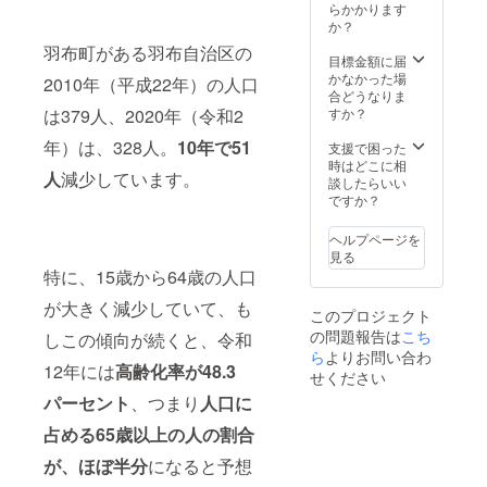
減農薬
カ 焼
アサヒ
た。小
らかかります
ス」を
けない
頂きま
特別栽
肉のた
という
粒です
か？
楽しん
小さな
す！
培米
れ 名
品種で
が甘
でもら
感覚を
【商品
羽布町がある羽布自治区の
ミネア
称：
す。流
み・粘
目標金額に届
いま
見つ
詳細】
サヒ 名
しょう
通量の
りがあ
かなかった場
す。ラ
け、無
2010年（平成22年）の人口
減農薬
称：精
ゆ加工
少なさ
り、冷
合どうなりま
ンチと
意識に
特別栽
米 令和
品 内容
から
めても
すか？
は379人、2020年（令和2
農園内
固くな
培米
4年産
量：200
「幻の
美味し
外散策
る心と
ミネア
愛知県
ｇ 保存
米」と
年）は、328人。
10年で51
いと評
支援で困った
のコー
身体を
サヒ 名
産 ミ
方法：
呼ばれ
判のお
時はどこに相
スで
ゆるり
称：精
ネアサ
人
減少しています。
直射日
る事も
米で
談したらいい
す。ラ
とほぐ
米 令和
ヒ 内容
光を避
ありま
す。 自
ですか？
ンチは
して
4年産
量：5ｋ
け、常
す。令
給家族
農園で
すっき
愛知県
ｇ
温で保
和2年度
優先権
採れた
りとし
ヘルプページを
産 ミ
存 賞味
の食味
をご購
新鮮な
た本来
見る
ネアサ
期限：
ランキ
入頂い
野菜・
の状態
特に、15歳から64歳の人口
ヒ 内容
製造よ
ングに
た支援
キノ
に戻り
量：10
り1年
おい
者様
コ・山
が大きく減少していて、も
ましょ
ｋｇ 山
このプロジェクト
原材料
て、愛
は、一
菜・果
う。普
午房味
の問題報告は
こち
及び添
知県産
しこの傾向が続くと、令和
般募集
物など
段解放
噌漬 名
加物等
米とし
ら
よりお問い合わ
より早
を使っ
してい
称：み
12年には
高齢化率が48.3
の食品
ては初
期にご
た料理
せください
ない本
そ漬
表示は
の「特
案内す
を提供
堂での
（刻
パーセント
、つまり
人口に
お届け
Ａ」評
る事に
しま
スペ
み） 内
商品の
価を得
より、
す。ラ
シャル
容量：
占める65歳以上の人の割合
ラベル
まし
優先的
ンチの
ヨガ体
80ｇ 保
に表記
た。小
に自給
内容は
が、ほぼ半分
になると予想
験。Ｋ
存方
されま
粒です
家族に
スー
ＩＮＯ
法：直