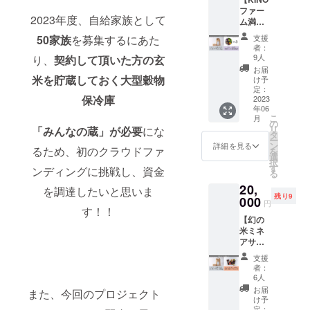
と、
という
米とし
ぎの三
す。そ
米 令和
ファー
『自給
品種で
ては初
河』の
んな丸
2023年度、自給家族として
4年産
ム満喫
家族優
す。流
の「特
メ
加の豆
愛知県
セッ
先権』
通量の
Ａ」評
50家族
を募集するにあた
ニュー
支援
みそを
産 ミ
ト】
のセッ
少なさ
価を得
者：
うなぎ
使った
ネアサ
KINO
トで
から
9人
り、
契約して頂いた方の
玄
まし
めしが
山牛蒡
ヒ 内容
ファー
す。 お
「幻の
た。小
お届
ご家庭
味噌漬
量：2ｋ
ムで栽
米を貯蔵しておく大型穀物
米は標
米」と
け予
粒です
で気軽
を口に
ｇ
培した
高約400
定：
呼ばれ
が甘
に楽し
すると
保冷庫
減農薬
2023
メート
る事も
み・粘
める炊
「なつ
年06
特別栽
ルの中
ありま
りがあ
き込み
かし
こ
月
培米ミ
山間地
の
す。令
り、冷
ご飯の
さ」や
リ
「みんなの蔵」が必要
にな
ネアサ
域で作
タ
和2年度
めても
素で
「やさ
ー
ヒ5kg
られ
ン
の食味
詳細を見る
美味し
す。2合
るため、初のクラウドファ
しさ」
を
と、
た、当
選
ランキ
いと評
のお米
という
択
KINO
地自慢
す
ングに
ンディングに挑戦し、資金
判のお
と一緒
言葉が
る
ファー
のミネ
おい
米で
に炊く
思い浮
20,
ムで栽
アサヒ
を調達したいと思いま
て、愛
す。 漬
だけ
かびま
残り9
培して
000
という
知県産
物・焼
円
で、美
す。三
す！！
いる露
品種で
米とし
肉のタ
味しい
河情緒
【幻の
地野菜
す。 流
ては初
レ詰め
うなぎ
あふれ
米ミネ
詰め合
通量の
の「特
合わせ
めしが
る山牛
アサヒ
わせ（3
少なさ
Ａ」評
は豊田
できま
蒡味噌
満喫
回お届
から
価を得
市越戸
支援
す。冷
漬を
セット
け）の
「幻の
まし
者：
町で昭
めても
じっく
⑦】
セット
米」と
6人
た。小
和二年
美味し
りお楽
KINO
です。
呼ばれ
粒です
お届
から、
また、今回のプロジェクト
いの
しみ下
ファー
お米は
る事も
け予
が甘
田園風
で、お
さい。
ムで栽
標高約
定：