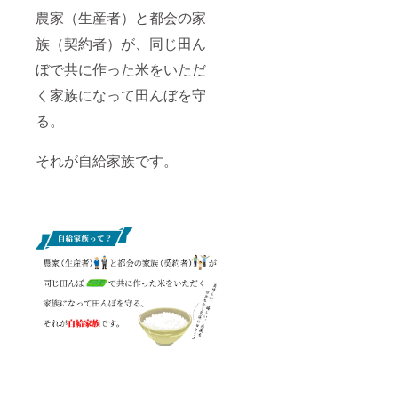
チキン
農家（生産者）と都会の家
ハム 名
称：加
族（契約者）が、同じ田ん
工食肉
製品 内
ぼで共に作った米をいただ
容量：
180ｇ前
く家族になって田んぼを守
後 保存
方法：
る。
冷蔵庫
に保管
それが自給家族です。
し、お
早めに
お召し
上がり
くださ
い。
10℃以
下。 賞
味期
限：製
造より1
か月 お
つまみ
黒ペッ
パー 名
称：加
工食肉