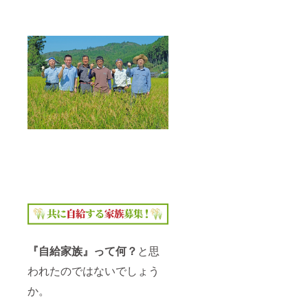
か月 ス
モーク
ベーコ
ン 名
称：
ベーコ
ン（ブ
ロッ
ク） 内
容量：
180ｇ前
後 保存
方法：
冷蔵庫
に保管
し、お
早めに
お召し
上がり
くださ
い。
10℃以
下。 賞
『自給家族』って何？
と思
味期
限：製
われたのではないでしょう
造より1
か。
か月 そ
のまま