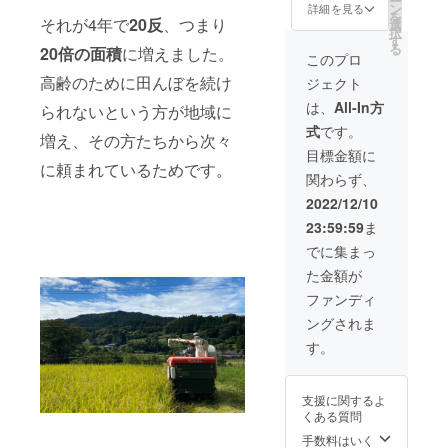
ー
をもっ
管して
「ミネ
地自慢
ン
です！
詳細を見る
ます。
「たま
紙も同
を
て正式
なるべ
アサ
それが4年で
20反
、つまり
のミネ
選
作業の
自然に
り」、
封させ
択
な契約
く早め
ヒ」5kg
アサヒ
す
出来る
囲まれ
「漬
て頂き
る
締結と
20倍の面積
に増えました。
にお召
と、下
という
格好で
このプロ
た禅寺
物」を
ます！
なりま
し上が
山地区
品種で
お越し
でヨガ
製造し
【商品
高齢のために田んぼを続け
す。 な
ジェクト
りくだ
羽布町
す。流
下さ
体験！
ている
詳細】
お一般
さい。
の手づ
通量の
い！
は、
All-In方
せわし
られないという方が地域に
丸加醸
減農薬
募集開
賞味期
くり工
少なさ
（作業
い日々
造場よ
特別栽
始後
式
です。
限：製
房山遊
から
内容は
増え、その方たちから次々
から少
り、ご
培米
は、一
造より6
里（や
「幻の
天候等
目標金額に
し離
はんに
ミネア
般の方
か月 ご
まゆ
に頼まれているためです。
米」と
により
れ、
合う自
サヒ 名
を含め
関わらず、
もく味
り）の
呼ばれ
変更の
「こん
慢のお
称：精
た先着
噌 名
ソー
る事も
可能性
2022/12/10
なに
漬物、
米 令和
順の契
称：な
セージ
ありま
があり
ゆっく
老舗精
4年産
約とな
23:59:59
ま
め味噌
他詰め
す。令
ます）
りして
肉店と
愛知県
ります
内容
合わせ
和2年度
午後か
でに集まっ
良い
共同開
産 ミ
ので予
量：125
セット
の食味
らは地
の？」
発した
ネアサ
めご承
た金額が
ｇ 保存
です。
ランキ
元 羽
と思っ
焼き肉
ヒ 内容
知おき
方法：
お米は
ングに
布町の
ファンディ
てしま
のタレ
量：5ｋ
くださ
直射日
標高約
おい
秘境に
うほ
詰め合
ｇ
い。 お
ングされま
光を避
400メー
て、愛
ひっそ
ど、た
わせを
礼の手
け、常
トルの
知県産
り佇む
す。
だただ
お届け
紙も同
温で保
中山間
米とし
隠れ家
今ここ
いたし
封させ
存 賞味
地域で
ては初
農園カ
に委ね
ます。
て頂き
期限：
作られ
の「特
フェの
ていく
お礼の
支援に関するよ
ます！
製造よ
た、当
Ａ」評
「午後
ヨガで
お手紙
くある質問
【商品
り6か月
地自慢
価を得
だけ
す。普
も同封
詳細】
マル
のミネ
まし
手数料はいく
コー
段気づ
させて