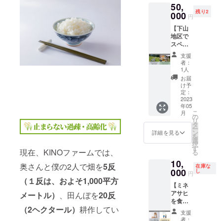
優先権
いろい
ます。
産 ミ
み） 内
50,
下山地
た、当
米とし
をご購
ろミッ
お礼の
ネアサ
容量：
残り2
区曹洞
000
地自慢
ては初
入頂い
円
クスに
お手紙
ヒ 内容
80ｇ 賞
宗寺院
のミネ
の「特
た支援
なりま
も同封
量：5ｋ
味期
【下山
『常楽
アサヒ
Ａ」評
者様
す。夏
させて
ｇ 品
限：製
地区で
寺』で
という
価を得
は、一
には
頂きま
名：う
造より6
スペ
オーガ
品種で
まし
般募集
BBQな
す！
なぎめ
か月 保
シャル
ニック
す。流
た。小
より早
支援
どで利
【商品
しの素
存方
体験プ
ランチ
通量の
粒です
者：
期にご
用して
詳細】
（佃
法：直
ラン
付きヨ
少なさ
1人
が甘
案内す
頂けま
減農薬
煮） 内
射日光
②】
ガ体験
から
み・粘
お届
る事に
す。 お
特別栽
容量：
を避
KINO
のセッ
「幻の
け予
りがあ
より、
礼の手
培米
200ｇ
け、常
ファー
トで
定：
米」と
り、冷
優先的
紙も同
ミネア
保存方
温で保
ムでの
2023
す。 ア
呼ばれ
めても
に自給
封させ
サヒ 名
法：高
年05
存 原材
農業体
トリエ
る事も
美味し
家族に
て頂き
こ
称：精
月
温多湿
料及び
験と、
セドナ
の
ありま
いと評
なる事
ます！
リ
米 令和
を避け
添加物
地元隠
さんの
タ
す。令
判のお
が出来
【商品
ー
4年産
冷暗所
等の食
れ家農
藍染め
ン
和2年度
詳細を見る
米で
ます。
詳細】
を
愛知県
で保存
品表示
園カ
手ぬぐ
選
の食味
す。 野
支援決
減農薬
択
産 ミ
賞味期
はお届
フェで
いは、
す
ランキ
菜セッ
定後、
現在、KINOファームでは、
特別栽
る
ネアサ
限：
け商品
ペアラ
伝統技
ングに
トは
後日こ
培米
ヒ 内容
2023年
10,
のラベ
ンチ付
法の灰
おい
KINO
奥さんと僕の2人で畑を
5
反
ちらか
在庫な
ミネア
量：5ｋ
7月 原
ルに表
き体験
000
汁発酵
し
て、愛
ファー
円
ら確認
サヒ 名
ｇ 山午
材料及
記され
コース
建てで
（１反は、およそ1,000平方
知県産
ムで栽
のメー
称：精
房味噌
び添加
【ミネ
ます。
のセッ
建てた
米とし
培して
ルを送
米 令和
漬 名
物等の
アサヒ
商品開
トで
メートル）
、田んぼを
20反
藍染め
ては初
いる、
信させ
4年産
称：み
食品表
を食べ
封前に
す。基
液で10
の「特
露地野
て頂き
愛知県
そ漬
（2ヘクタール）
耕作してい
示はお
て自給
は必ず
本的に2
回程度
Ａ」評
菜各種
支援
ます。
産 ミ
（刻
届け商
家族に
お届け
名様で
重ね染
価を得
者：
のセッ