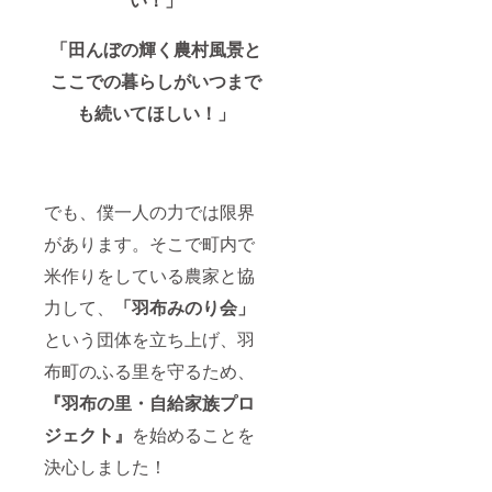
ｇ 山遊
リター
里（あ
ンに貼
らび
「田んぼの輝く農村風景と
付され
き）
たラベ
ソー
ここでの暮らしがいつまで
ルや注
セージ
意書き
も続いてほしい！」
名称：
をご確
無塩せ
認くだ
きソー
さい。
セージ
内容
量：150
でも、僕一人の力では限界
ｇ前後
保存方
があります。そこで町内で
法：冷
蔵庫に
米作りをしている農家と協
保管
力して、
「羽布みのり会」
し、お
早めに
という団体を立ち上げ、羽
お召し
上がり
布町のふる里を守るため、
くださ
い。
『羽布の里・自給家族プロ
10℃以
下。 賞
ジェクト』
を始めることを
味期
限：製
決心しました！
造より1