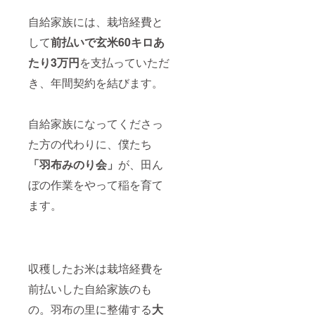
製品 内
容量：
自給家族には、栽培経費と
40ｇ前
後 保存
して
前払いで玄米60キロあ
方法：
冷蔵庫
たり3万円
を支払っていただ
に保管
き、年間契約を結びます。
し、お
早めに
お召し
上がり
自給家族になってくださっ
くださ
い。
た方の代わりに、僕たち
10℃以
下。 賞
「羽布みのり会」
が、田ん
味期
ぼの作業をやって稲を育て
限：製
造より1
ます。
か月 原
材料及
び添加
物等の
食品表
示はお
収穫したお米は栽培経費を
届け商
品のラ
前払いした自給家族のも
ベルに
の。羽布の里に整備する
大
表記さ