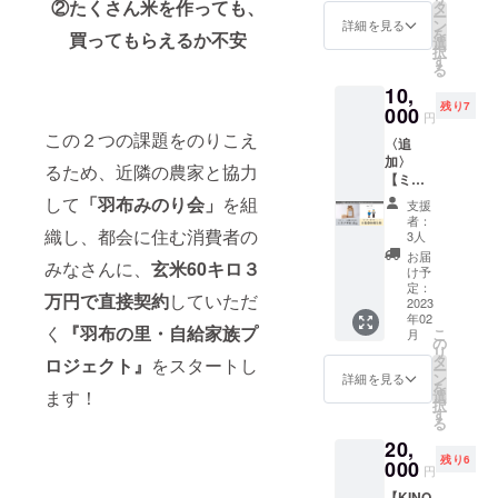
培米ミ
②たくさん米を作っても、
400メー
タ
の食味
米で
す。樹
ー
ネアサ
トルの
ン
ランキ
詳細を見る
す。 山
種はコ
を
買ってもらえるか不安
ヒ5kg
中山間
選
ングに
牛蒡味
ナラ・
択
と、地
地域で
す
おい
噌漬け
樫など
る
元の有
作られ
て、愛
の豆み
いろい
10,
志グ
た、当
知県産
そは自
ろミッ
残り7
ループ
000
地自慢
米とし
然のま
円
クスに
『モリ
のミネ
ては初
まに一
この２つの課題をのりこえ
なりま
〈追
ワカガ
アサヒ
の「特
夏二冬
す。夏
加〉
エルの
という
Ａ」評
るため、近隣の農家と協力
の期間
には
【ミネ
会』で
品種で
価を得
をかけ
BBQな
アサヒ
作った
して
「羽布みのり会」
を組
す。流
まし
熟成さ
支援
どで利
を食べ
広葉樹
通量の
た。小
者：
せた豆
用して
て自給
織し、都会に住む消費者の
の炭6kg
少なさ
3人
粒です
みそで
頂けま
家族に
のセッ
から
が甘
お届
す。厳
す。 お
みなさんに、
玄米60キロ３
なろ
トで
「幻の
け予
み・粘
選され
礼の手
う！
す。 お
定：
米」と
りがあ
た良質
紙も同
万円で直接契約
していただ
セッ
2023
米は標
呼ばれ
り、冷
の丸大
封させ
年02
ト】
高約400
る事も
めても
く
『羽布の里・自給家族
プ
豆と塩
て頂き
こ
月
KINO
メート
の
ありま
美味し
だけで
ます！
リ
ファー
ルの中
タ
す。令
ロジェクト』
をスタートし
いと評
仕込む
【商品
ー
ムで栽
山間地
ン
和2年度
詳細を見る
判のお
天然醸
詳細】
を
培した
ます！
域で作
選
の食味
米で
造の味
減農薬
択
減農薬
られ
す
ランキ
す。
噌は、
特別栽
る
特別栽
た、当
ングに
『うな
深い味
培米
20,
培米ミ
地自慢
おい
ぎ飯の
わいと
ミネア
残り6
ネアサ
000
のミネ
て、愛
素』は
円
コクが
サヒ 名
ヒ5kg
アサヒ
知県産
『うな
特徴で
称：精
【KINO