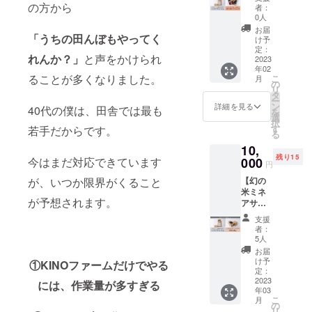
セット
ぎめし
の方から
米」と
まし
者：
⑤】
の素
呼ばれ
0人
た。小
KINO
セット
る事も
粒です
お届
「うちの田んぼもやってく
ファー
です。
ありま
け予
が甘
ムで栽
お米は
定：
す。令
み・粘
れんか？」
と声をかけられ
培した
2023
標高約
和2年度
りがあ
年02
減農薬
400メー
の食味
り、冷
ることが多くなりました。
こ
月
特別栽
トルの
の
ランキ
めても
リ
培米ミ
中山間
タ
ングに
美味し
ー
ネアサ
地域で
ン
おい
詳細を見る
いと評
40代の僕は、田舎では最も
を
ヒ5kg
作られ
選
て、愛
判のお
択
と、昭
た、当
す
若手だからです。
知県産
米で
る
和2年創
地自慢
米とし
す。 木
10,
業の老
のミネ
ては初
炭は地
残り15
舗・丸
今はまだ対応できています
000
アサヒ
の「特
元有志
円
加醸造
という
Ａ」評
の会に
が、いつか限界がくること
【幻の
場の商
品種で
価を得
よる手
米ミネ
品山牛
す。流
まし
作りの
が予想されます。
アサヒ
蒡味噌
通量の
た。小
炭窯で
満喫
漬ほか
少なさ
粒です
焼きま
支援
セット
漬物と
から
が甘
者：
した。
⑥】
特製焼
「幻の
5人
み・粘
材料は
KINO
肉のタ
米」と
りがあ
お届
地元の
ファー
レの
呼ばれ
け予
り、冷
①KINOファームだけでやる
広葉樹
ムで栽
セット
定：
る事も
めても
林から
培した
2023
です。
には、作業量が多すぎる
ありま
美味し
切り出
年03
減農薬
お米は
す。令
いと評
した雑
こ
月
特別栽
標高約
の
和2年度
判のお
木で
リ