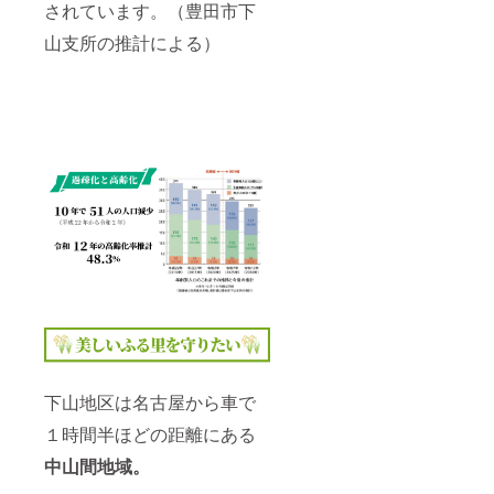
す。 商
が甘
なる事
されています。（豊田市下
プ・自
ファー
射日光
品開封
み・粘
が出来
家製焼
ムのお
を避
山支所の推計による）
前には
りがあ
ます。
きたて
米を炊
け、常
必ずお
り、冷
支援決
パン・
いたご
温で保
届けの
めても
定後、
オード
飯付き
存 賞味
リター
美味し
後日こ
ブル・
のオー
期限：
ンに貼
いと評
ちらか
パス
ガニッ
製造よ
付され
判のお
ら確認
タ・デ
クラン
り6か月
たラベ
米で
のメー
ザート
チもつ
菊芋味
ルや注
す。 手
ルを送
となり
いてい
噌漬 名
意書き
づくり
信させ
ます。
ます。
称：み
をご確
工房山
て頂き
食事の
ヨガ体
そ漬 内
認くだ
遊里の
ます。
後散策
験の日
容量：
さい。
ソー
その際
をして
程は、
110ｇ
セージ
に契約
頂き、
支援確
保存方
セット
書を添
その後
定後調
法：冷
は、地
付させ
はス
整させ
暗所で
元三河
て頂き
イーツ
て頂き
保存し
の秀麗
ますの
と飲み
ます。
てくだ
豚
で、ご
物をお
お礼の
さい。
（しゅ
契約を
楽しみ
お手紙
開封後
うれい
希望さ
下さ
もお渡
は冷蔵
と
れる方
い。お
下山地区は名古屋から車で
しさせ
庫に保
ん）、
は必要
飲み物
て頂き
管して
錦爽鶏
事項を
１時間半ほどの距離にある
の器を
ます！
なるべ
（きん
ご記入
200種類
く早め
中山間地域。
そうど
の上、
以上の
にお召
り）を
ご返信
カップ
し上が