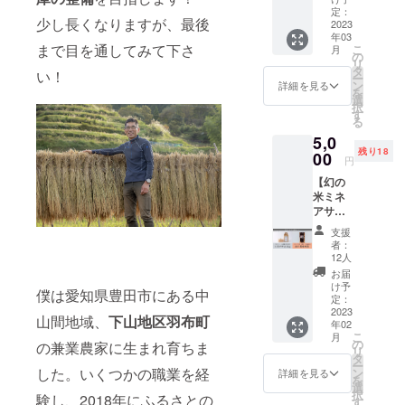
ムで栽
す！
定：
少し長くなりますが、最後
培した
2023
年03
減農薬
まで目を通してみて下さ
こ
月
特別栽
の
リ
培米ミ
タ
い！
ー
ネアサ
ン
詳細を見る
を
ヒ2kg
選
択
と、地
す
る
元の有
5,0
志グ
残り18
ループ
00
円
『モリ
【幻の
ワカガ
米ミネ
エルの
アサヒ
会』で
満喫
作った
支援
セット
広葉樹
者：
②】
の炭3kg
12人
KINO
のセッ
お届
ファー
トで
け予
僕は愛知県豊田市にある中
ムで栽
す。 お
定：
培した
2023
米は標
山間地域、
下山地区羽布町
年02
減農薬
高約400
こ
月
特別栽
メート
の
の兼業農家に生まれ育ちま
リ
培米ミ
ルの中
タ
ー
ネアサ
山間地
した。いくつかの職業を経
ン
詳細を見る
を
ヒ2kg
域で作
選
択
験し、2018年にふるさとの
と、昭
られ
す