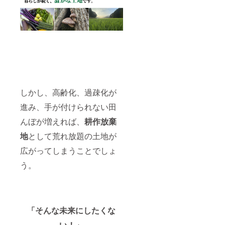
スコバ
ります
につい
ゆ加工
ド糖、
ので予
ては、
品 内容
みり
めご承
支援決
量：200
ん・醤
知おき
定後個
ｇ 保存
油は無
くださ
別に打
方法：
添加使
い。 お
ち合わ
直射日
用で
礼の手
せさせ
光を避
す。 お
紙も同
て頂き
け、常
礼の手
封させ
ます。
温で保
紙も同
て頂き
存 賞味
封させ
ます！
期限：
しかし、高齢化、過疎化が
て頂き
【商品
製造よ
ます！
詳細】
り1年
進み、手が付けられない田
【商品
減農薬
原材料
詳細】
特別栽
及び添
んぼが増えれば、
耕作放棄
減農薬
培米
加物等
特別栽
ミネア
地
として荒れ放題の土地が
の食品
培米
サヒ 名
表示は
ミネア
称：精
広がってしまうことでしょ
お届け
サヒ 名
米 令和
商品の
称：精
う。
4年産
ラベル
米 令和
愛知県
に表記
4年産
産 ミ
されま
愛知県
ネアサ
す。 商
産 ミ
ヒ 内容
品開封
ネアサ
量：5ｋ
前には
「そんな未来にしたくな
ヒ 内容
ｇ
必ずお
量：5ｋ
い！」
届けの