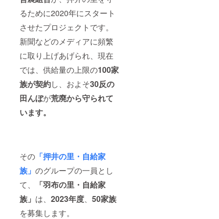
るために2020年にスタート
させたプロジェクトです。
新聞などのメディアに頻繁
に取り上げあげられ、現在
では、供給量の上限の
100家
族が契約
し、およそ
30反の
田んぼ
が
荒廃から守られて
います。
その
「押井の里・自給家
族」
のグループの一員とし
て、
「羽布の里・自給家
族」
は、
2023年度
、
50家族
を募集します。