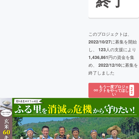
終了
このプロジェクトは、
2022/10/27
に募集を開始
し、
123
人の支援により
1,436,861
円の資金を集
め、
2022/12/10
に募集を
終了しました
もう一度プロジェ
2
クトをやってほし
2
い