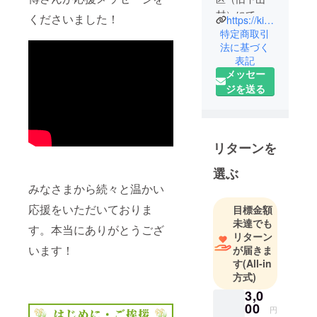
村）にて中
くださいました！
https://kinofarm.net
山間地営農
特定商取引
をしてい
法に基づく
表記
る、KINO
メッセー
ファーム代
ジを送る
表の木下貴
晴です！サ
ラリーマン
等の経験を
リターンを
経た後、4年
前に農家に
選ぶ
転職！現在
みなさまから続々と温かい
水稲を2ヘク
応援をいただいておりま
目標金額
タール、露
未達でも
す。本当にありがとうござ
地野菜を0.5
リターン
ヘクタール
います！
が届きま
す
(All-in
ほど栽培し
方式)
ています。
3,0
田舎の農業
00
はとにかく
円