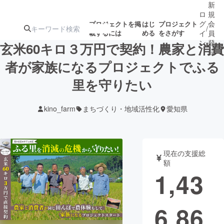
新
ロ
規
グ
会
プロジェクトを掲
はじ
プロジェクト
/
載するには
める
をさがす
イ
員
ン
登
玄米60キロ３万円で契約！農家と消費
録
者が家族になるプロジェクトでふる
里を守りたい
人気のプロ
注目のリ
注目の新着プロ
募集終了が近いプ
もうすぐ公開
ジェクト
ターン
ジェクト
ロジェクト
されます
kino_farm
まちづくり・地域活性化
愛知県
アート・写真
音楽
現在の支援総
テクノロジー・ガジェット
ゲーム・サ
額
1,43
映像・映画
書籍・雑誌
6,86
ビジネス・起業
チャレンジ