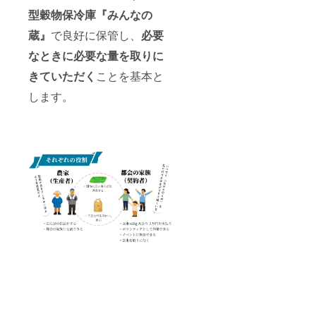
れま
型穀物保冷庫『みんなの
す。 商
品開封
蔵』
で良好に保管し、
必要
前には
必ずお
なときに必要な量を取りに
届けの
リター
きていただく
ことを基本と
ンに貼
付され
します。
たラベ
ルや注
意書き
をご確
認くだ
さい。