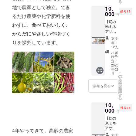
る
和2年創
た、当
地で農家として独立。でき
10,
業の老
地自慢
残り18
舗・丸
000
のミネ
円
るだけ農薬や化学肥料を使
加醸造
アサヒ
【幻の
場の商
という
わずに、
食べておいしく、
米ミネ
品山牛
品種で
アサヒ
蒡味噌
す。流
からだにやさしい
作物づく
満喫
漬の
通量の
支援
セット
セット
りを探究しています。
少なさ
者：
③】
です。
から
12人
KINO
お米は
「幻の
お届
ファー
標高約
米」と
け予
ムで栽
400メー
定：
呼ばれ
培した
2023
トルの
る事も
年02
減農薬
中山間
ありま
こ
月
特別栽
地域で
の
す。令
リ
培米ミ
作られ
タ
和2年度
ー
ネアサ
た、当
ン
の食味
詳細を見る
を
ヒ5kg
地自慢
選
ランキ
択
と、下
のミネ
す
ングに
る
山地区
アサヒ
おい
10,
の三河
という
て、愛
残り25
湖畔に
000
品種で
知県産
円
たたず
す。流
米とし
【幻の
むうな
通量の
ては初
米ミネ
ぎの三
少なさ
の「特
アサヒ
河秘伝
から
4年やってきて、高齢の農家
Ａ」評
満喫
のうな
「幻の
価を得
支援