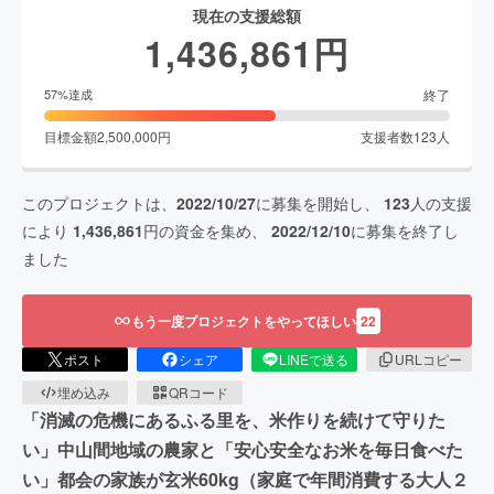
現在の支援総額
1,436,861
円
終了
57
%達成
目標金額
2,500,000
円
支援者数
123
人
このプロジェクトは、
2022/10/27
に募集を開始し、
123
人の支援
により
1,436,861
円の資金を集め、
2022/12/10
に募集を終了し
ました
もう一度プロジェクトをやってほしい
22
ポスト
シェア
LINEで送る
URLコピー
埋め込み
QRコード
「消滅の危機にあるふる里を、米作りを続けて守りた
い」中山間地域の農家と「安心安全なお米を毎日食べた
い」都会の家族が玄米60kg（家庭で年間消費する大人２