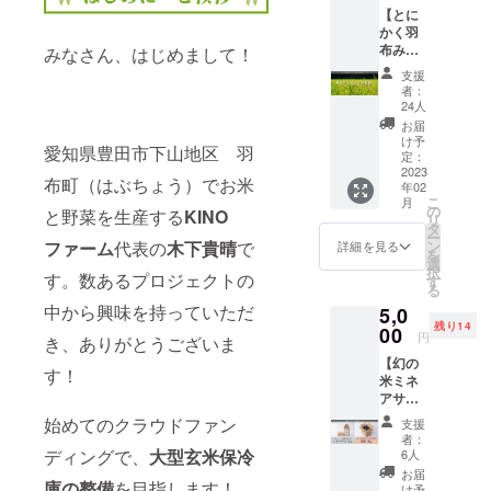
いろいろ大
【とに
かく羽
変！です
布みの
みなさん、はじめまして！
が、ふるさ
り会・
支援
羽布の
との美しい
者：
里を応
24人
風景を守る
援！】
お届
為に日々奮
お礼の
け予
愛知県豊田市下山地区 羽
メール
定：
闘していま
をお送
2023
す！「食べ
布町（はぶちょう）でお米
年02
りしま
こ
月
ておいし
す。 と
の
と野菜を生産する
KINO
リ
にかく
タ
く、からだ
ー
羽布の
ファーム
代表の
木下貴晴
で
ン
詳細を見る
にやさし
を
里を応
選
択
す。数あるプロジェクトの
援した
い」作物づ
す
る
い！と
くりがモッ
中から興味を持っていただ
5,0
いう方
トー。応援
残り14
向けで
00
円
き、ありがとうございま
す。 ※
よろしくお
【幻の
支援金
す！
願いしま
米ミネ
額の上
アサヒ
す！
乗せ可
満喫
能で
始めてのクラウドファン
支援
セット
す。上
者：
①】
乗せ支
ディングで、
大型玄米保冷
6人
KINO
援大歓
お届
庫の整備
を目指します！
ファー
迎で
け予