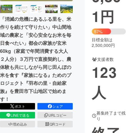
1
円
まちづくり・地域活性化
「消滅の危機にあるふる里を、米
作りを続けて守りたい」中山間地
CAMPFIRE for Social Good
CAMPFIRE Creation
57%
域の農家と「安心安全なお米を毎
CAMPFIREふるさと納税
machi-ya
コミュニティ
目標金額は
日食べたい」都会の家族が玄米
2,500,000円
60kg（家庭で年間消費する大人
２人分）３万円で直接契約し、農
支援者数
123
体験も共にしながら同じ田んぼの
米を食す『家族になる』ためのプ
ロジェクト『羽布の里・自給家
人
族』を豊田市下山地区で始めま
す！
ポスト
シェア
募集終了まで残
LINEで送る
URLコピー
り
埋め込み
QRコード