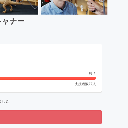
スキャナー
終了
支援者数
77
人
ました