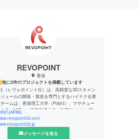
REVOPOINT
香港
他に2件のプロジェクトを掲載しています
oint社（レヴォポイント社）は、高精度な3Dスキャン
モジュールの開発・製造を専門とするハイテク企業
チームは、香港理工大学（PolyU）、マサチュー
大学（MIT）、西安交通大学（XJTU）など、国際
INTJAPAN
な研究機関の博士号を持つ専門家より構成された精
/www.revopoint3d.com
プです。強力なソフトウェアやアルゴリズムによ
www.revopoint3d.jp
で開発してきたハードウェアデバイスと3Dイメージ
メッセージを送る
を統合し、皆様に最高の製品をお届けいたします。