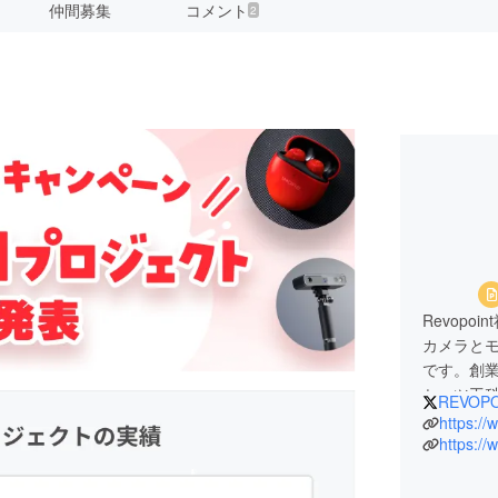
仲間募集
コメント
2
Revop
カメラと
です。創業
セッツ工科
REVOPO
的に著名
https:/
鋭グルー
https://
り、弊社
ング技術