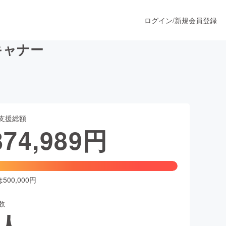
ログイン
/
新規会員登録
スキャナー
うすぐ公開されます
支援総額
プロダクト
874,989
円
ファッション
スポーツ
00,000円
数
ア
ソーシャルグッド
人