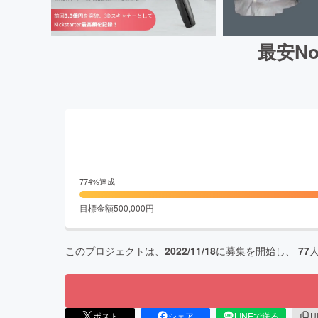
最安No
774
%達成
目標金額
500,000
円
このプロジェクトは、
2022/11/18
に募集を開始し、
77
ポスト
シェア
LINEで送る
U