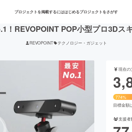
プロジェクトを掲載するには
はじめる
プロジェクトをさがす
.1！REVOPOINT POP小型プロ3D
REVOPOINT
テクノロジー・ガジェット
注目のリターン
注目の新着プロジェクト
募集終了が近いプロジェクト
も
現在の
音楽
舞台・パフォーマンス
3,
ゲーム・サービス開発
フード・飲食店
774%
書籍・雑誌出版
アニメ・漫画
目標金額は5
支援者
チャレンジ
ビューティー・ヘルスケ
77