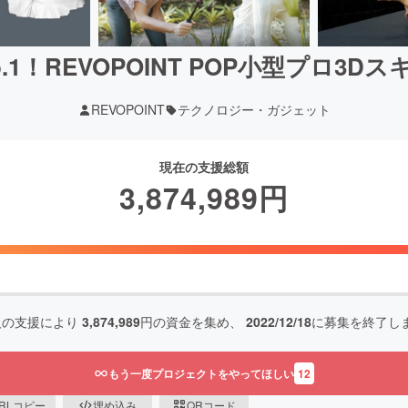
.1！REVOPOINT POP小型プロ3D
REVOPOINT
テクノロジー・ガジェット
現在の支援総額
3,874,989
円
人の支援により
3,874,989
円の資金を集め、
2022/12/18
に募集を終了し
もう一度プロジェクトをやってほしい
12
RLコピー
埋め込み
QRコード