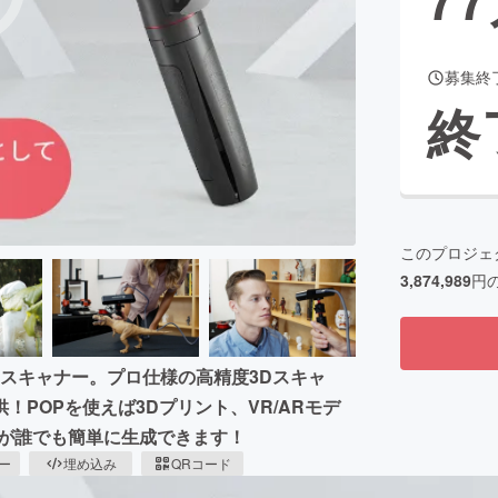
募集終
CAMPFIRE for Social Good
CAMPFIRE Creation
終
CAMPFIREふるさと納税
machi-ya
コミュニティ
このプロジェ
3,874,989
円
3Dスキャナー。プロ仕様の高精度3Dスキャ
POPを使えば3Dプリント、VR/ARモデ
グが誰でも簡単に生成できます！
ピー
埋め込み
QRコード