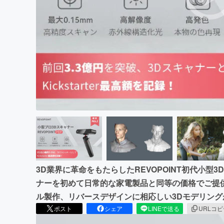
まちづくり・地域活性化
3D業界に革命をもたらしたREVOPOINT初代小型
ナーを初めて日常的な家電製品と同等の価格でご提供！
ル製作、リバースデザインに相応しい3Dモデリン
ポスト
シェア
LINEで送る
URLコ