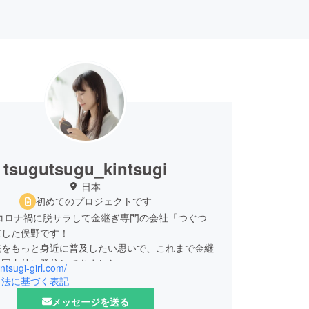
tsugutsugu_kintsugi
日本
初めてのプロジェクトです
のコロナ禍に脱サラして金継ぎ専門の会社「つぐつ
立した俣野です！
統をもっと身近に普及したい思いで、これまで金継
を国内外に発信してきました。
intsugi-girl.com/
から4年目を迎えるいま、お客様の声を元に、金継
引法に基づく表記
ジンとも言える「蒔絵（まきえ）」が気軽にできる
メッセージを送る
1年越しでやっと開発しました！