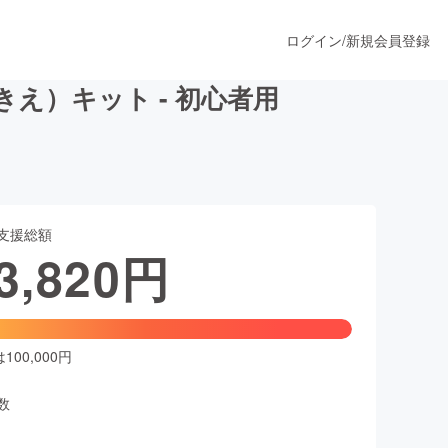
ログイン
/
新規会員登録
え）キット - 初心者用
うすぐ公開されます
支援総額
プロダクト
3,820
円
ファッション
スポーツ
00,000円
数
ア
ソーシャルグッド
人