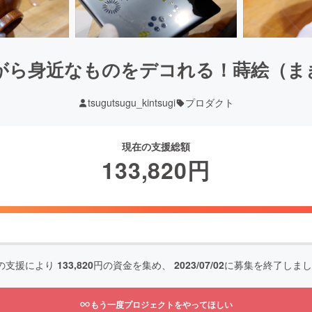
ら身近なものをデコれる！蒔絵（まき
tsugutsugu_kintsugi
プロダクト
現在の支援総額
133,820
円
の支援により
133,820
円の資金を集め、
2023/07/02
に募集を終了しまし
もう一度プロジェクトをやってほしい