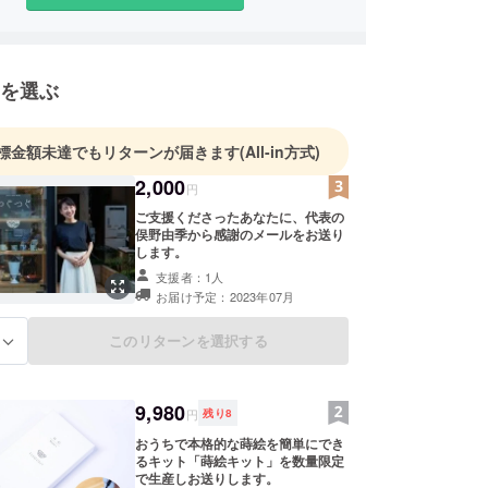
が少しでも豊かで楽しい暮らしができるよう、これ
張ります！
を選ぶ
標金額未達でもリターンが届きます
(All-in方式)
2,000
円
ご支援くださったあなたに、代表の
俣野由季から感謝のメールをお送り
します。
支援者：1人
お届け予定：2023年07月
このリターンを選択する
る
9,980
円
残り
8
おうちで本格的な蒔絵を簡単にでき
るキット「蒔絵キット」を数量限定
で生産しお送りします。