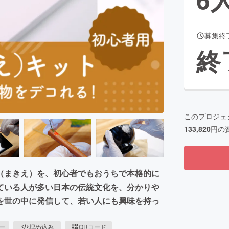
募集終
CAMPFIRE for Social Good
CAMPFIRE Creation
終
CAMPFIREふるさと納税
machi-ya
コミュニティ
このプロジェ
133,820
円の
（まきえ）を、初心者でもおうちで本格的に
ている人が多い日本の伝統文化を、分かりや
を世の中に発信して、若い人にも興味を持っ
ピー
埋め込み
QRコード