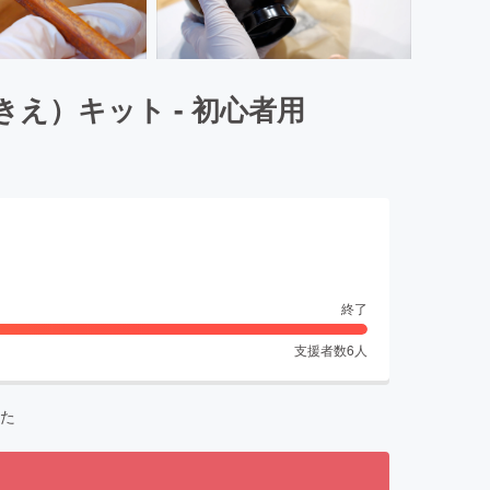
え）キット - 初心者用
終了
支援者数
6
人
た