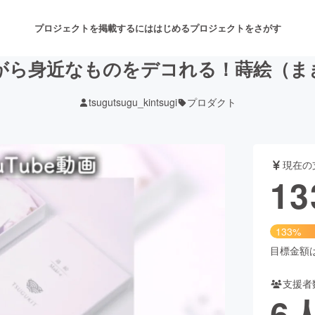
プロジェクトを掲載するには
はじめる
プロジェクトをさがす
ら身近なものをデコれる！蒔絵（まき
tsugutsugu_kintsugi
プロダクト
注目のリターン
注目の新着プロジェクト
募集終了が近いプロジェクト
も
現在の
音楽
舞台・パフォーマンス
13
ゲーム・サービス開発
フード・飲食店
133%
書籍・雑誌出版
アニメ・漫画
目標金額は1
支援者
チャレンジ
ビューティー・ヘルスケ
6