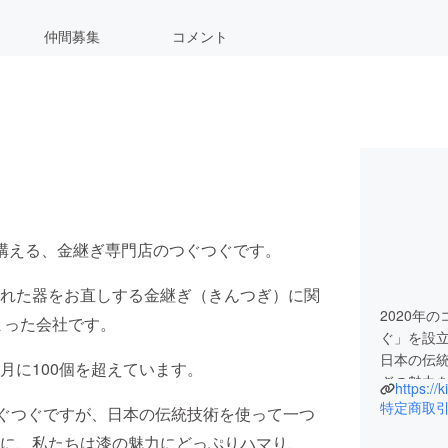
仲間募集
コメント
構える、金継ぎ専門店のつぐつぐです。
れた器をお直しする金継ぎ（きんつぎ）に関
2020年
まった会社です。
ぐ」を設
日本の伝
月に100個を超えています。
ぎの魅力
https://k
創立して
特定商取
つぐつぐですが、日本の伝統技術を使って一つ
ぎのオリ
に、私たちは漆の魅力にどっぷりハマり、
商品を、