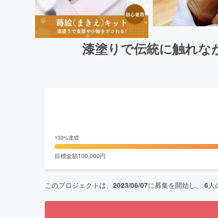
漆塗りで伝統に触れなが
133
%達成
目標金額
100,000
円
このプロジェクトは、
2023/06/07
に募集を開始し、
6
人