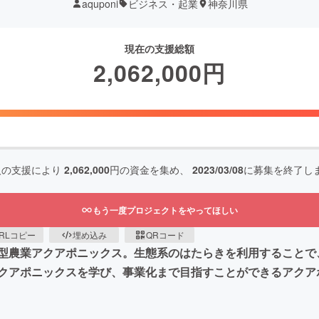
aquponi
ビジネス・起業
神奈川県
現在の支援総額
2,062,000
円
人の支援により
2,062,000
円の資金を集め、
2023/03/08
に募集を終了し
もう一度プロジェクトをやってほしい
RLコピー
埋め込み
QRコード
型農業アクアポニックス。生態系のはたらきを利用することで
アポニックスを学び、事業化まで目指すことができるアクアポニ