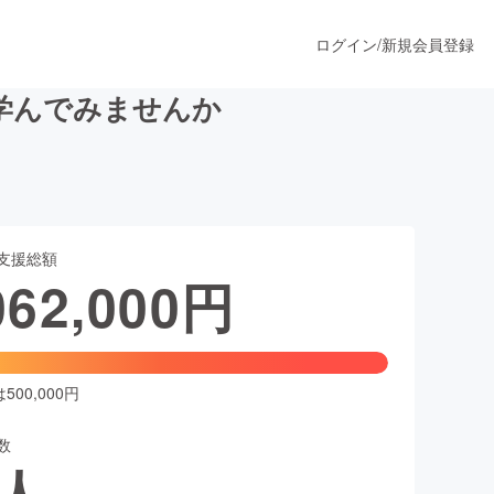
ログイン
/
新規会員登録
学んでみませんか
うすぐ公開されます
支援総額
プロダクト
062,000
円
ファッション
スポーツ
00,000円
数
ア
ソーシャルグッド
人