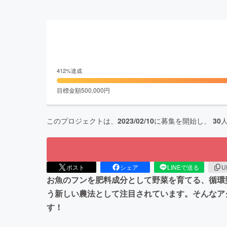
412
%達成
目標金額
500,000
円
このプロジェクトは、
2023/02/10
に募集を開始し、
30
ポスト
シェア
LINEで送る
U
お魚のフンを肥料成分として野菜を育てる、循環
う新しい農法として注目されています。そんなアク
す！