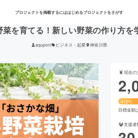
プロジェクトを掲載するには
はじめる
プロジェクトをさがす
野菜を育てる！新しい野菜の作り方を
aquponi
ビジネス・起業
神奈川県
注目のリターン
注目の新着プロジェクト
募集終了が近いプロジェクト
も
現在の
音楽
舞台・パフォーマンス
2,
ゲーム・サービス開発
フード・飲食店
412%
書籍・雑誌出版
アニメ・漫画
目標金額は5
支援者
チャレンジ
ビューティー・ヘルスケ
30