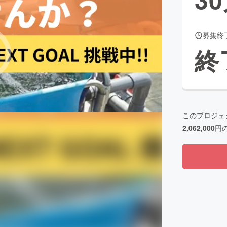
募集終
CAMPFIRE for Social Good
CAMPFIRE Creation
終
CAMPFIREふるさと納税
machi-ya
コミュニティ
このプロジェ
2,062,000
円