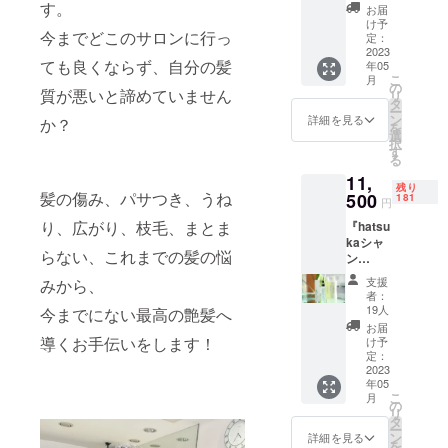
ト
す。
お届
500ml
け予
今までどこのサロンに行っ
』（セ
定：
ミロン
2023
ても良くならず、自分の髪
年05
グ約
こ
月
2.7ヶ月
の
質が悪いと諦めていません
リ
分） 支
タ
ー
援金：
ン
詳細を見る
か？
を
9,000円
選
択
（送料
す
る
込） ※
11,
定価
残り
12,500
髪の傷み、パサつき、うね
500
181
円
円（税
り、広がり、枝毛、まとま
『hatsu
込）
kaシャ
シャン
らない、これまでの髪の悩
ン
プート
プー・
リート
支援
みから、
トリー
メント
者：
トメン
の2点
19人
今までにない最高の艶髪へ
ト
セット
お届
500ml+
です。
導くお手伝いをします！
け予
Liruka
・
定：
150ml
2023
hatsuk
年05
』（セ
a
こ
月
ミロン
NATUR
の
リ
グ約
AL OIL
タ
ー
2.7ヶ月
Shamp
ン
詳細を見る
を