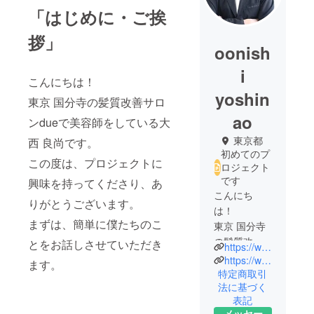
「はじめに・ご挨
拶」
oonish
i
こんにちは！
yoshin
東京 国分寺の髪質改善サロ
ao
ンdueで美容師をしている大
東京都
西 良尚です。
初めてのプ
この度は、プロジェクトに
ロジェクト
です
興味を持ってくださり、あ
こんにち
りがとうございます。
は！
まずは、簡単に僕たちのこ
東京 国分寺
の髪質改善
とをお話しさせていただき
https://www.instagram.com/yoshinao1/
サロンdueで
https://www.due-online.com/
ます。
美容師をし
特定商取引
法に基づく
ている大西
表記
メッセー