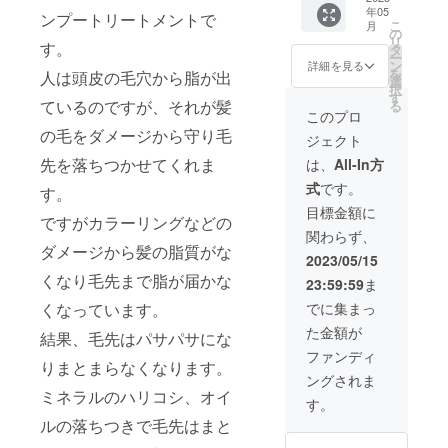
50ml）
年05
時間半
善カ
hatsuk
ンプートリートメントで
リル
こ
月
さらに
ラーエ
a
の
カで整
リ
す。
約2.7ヶ
ステ ：
HONEY
タ
う美し
ー
月分の
期限無
AND
ン
い髪。
詳細を見る
を
人は頭皮の毛穴から脂が出
ホーム
期限)』
NATUR
選
髪の健
択
ケア商
▼施術
AL OIL
す
康はケ
ているのですが、それが髪
る
品
内容 カ
Treatm
イ素か
このプロ
「Liruk
ウンセ
ent（50
ら
の毛をダメージから守り毛
ジェクト
a
リング•
0ml）
MINER
ケアカ
ハチ
先を落ちつかせてくれま
は、
All-In方
AL
ラーリ
ミツの
式
です。
Conditi
ング•ヘ
す。
保湿と
oner」
アデ
肌にも
目標金額に
ですがカラーリングなどの
「hatsu
トック
安心の
関わらず、
ka
ス•栄養
ノンシ
ダメージから髪の脂質がな
NATUR
補給•エ
リコー
2023/05/15
AL OIL
ステ•
ン ・
くなり毛先まで脂が届かな
23:59:59
ま
Shamp
カット•
Liruka
oo 」
セット•
MINER
くなっています。
でに集まっ
「hatsu
ブロー
AL
た金額が
ka
▼施術
結果、毛先はパサパサにな
Conditi
HONEY
時間 初
oner（1
ファンディ
りまとまらなくなります。
AND
回4時
50ml）
ングされま
NATUR
間、2回
リル
ミネラルのハリコシ、オイ
AL OIL
目以降3
カで整
す。
Treatm
時間 さ
う美し
ルの落ちつきで毛先はまと
ent」も
らに約
い髪。
ついて
2.7ヶ月
髪の健