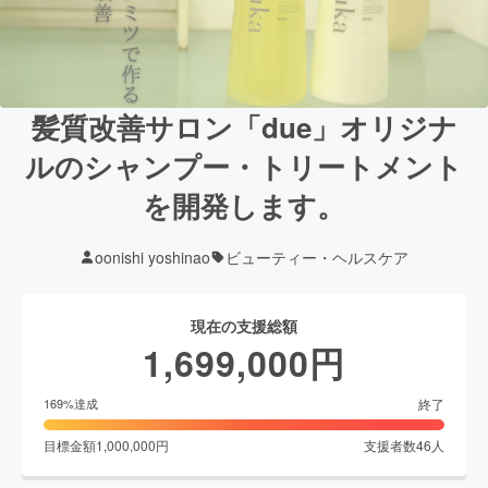
髪質改善サロン「due」オリジナ
ルのシャンプー・トリートメント
を開発します。
oonishi yoshinao
ビューティー・ヘルスケア
現在の支援総額
1,699,000
円
終了
169
%達成
目標金額
1,000,000
円
支援者数
46
人