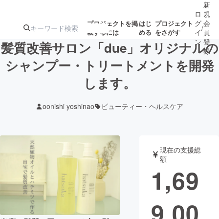
新
ロ
規
グ
会
プロジェクトを掲
はじ
プロジェクト
/
載するには
める
をさがす
イ
員
ン
登
髪質改善サロン「due」オリジナルの
録
シャンプー・トリートメントを開発
します。
人気のプロ
注目のリ
注目の新着プロ
募集終了が近いプ
もうすぐ公開
ジェクト
ターン
ジェクト
ロジェクト
されます
oonishi yoshinao
ビューティー・ヘルスケア
アート・写真
音楽
現在の支援総
テクノロジー・ガジェット
ゲーム・サ
額
1,69
映像・映画
書籍・雑誌
9,00
ビジネス・起業
チャレンジ