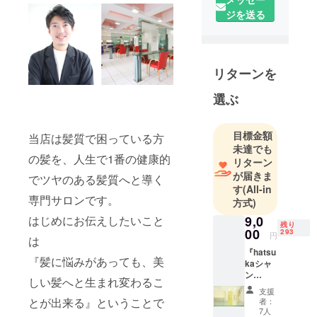
ジを送る
リターンを
選ぶ
目標金額
当店は髪質で困っている方
未達でも
の髪を、人生で1番の健康的
リターン
が届きま
でツヤのある髪質へと導く
す
(All-in
専門サロンです。
方式)
9,0
はじめにお伝えしたいこと
残り
00
293
円
は
『hatsu
『髪に悩みがあっても、美
kaシャ
ン
しい髪へと生まれ変わるこ
プー・
支援
トリー
とが出来る』ということで
者：
トメン
7人