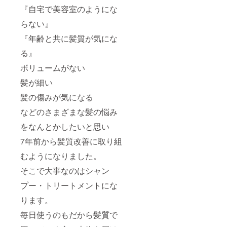
ラン
ていた
『自宅で美容室のようにな
シャリ
だきま
らない』
オ国分
す。 ※
寺壱番
サロン
『年齢と共に髪質が気にな
館
の場所
はdue国
る』
分寺店
になり
ボリュームがない
ます。
大西が
髪が細い
ご担当
髪の傷みが気になる
させて
いただ
などのさまざまな髪の悩み
きま
す。
をなんとかしたいと思い
▼due国
分寺店
7年前から髪質改善に取り組
東京都
国分寺
むようになりました。
市南町
３丁目
そこで大事なのはシャン
８−１９
プー・トリートメントにな
グラン
シャリ
ります。
オ1F グ
ラン
毎日使うのもだから髪質で
シャリ
オ国分