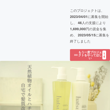
このプロジェクトは、
2023/04/01
に募集を開始
し、
46
人の支援により
1,699,000
円の資金を集
め、
2023/05/15
に募集を
終了しました
もう一度プロジェ
1
クトをやってほし
4
い