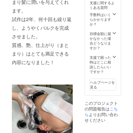
まり髪に潤いを与えてくれ
支援に関するよ
おりま
分の
康はケ
くある質問
す。 ※
ホーム
イ素か
ます。
予約受
ケア商
ら
手数料はいく
試作は2年、何十回も繰り返
付開始
品
らかかります
につき
「Liruk
か？
し、ようやくバルクを完成
まし
a
て、ク
MINER
目標金額に届
させました。
ラウド
AL
かなかった場
ファン
Conditi
合どうなりま
質感、艶、仕上がり（まと
ディン
oner」
すか？
グ終了
「hatsu
まり）はとても満足できる
後、
ka
支援で困った
2020年
NATUR
内容になりました！
時はどこに相
5月末迄
AL OIL
談したらいい
にご予
Shamp
ですか？
約をお
oo 」
取りく
「hatsu
ヘルプページを
ださ
ka
見る
い。ご
HONEY
予約の
AND
ご連絡
NATUR
このプロジェクト
につい
AL OIL
の問題報告は
こち
ては、
Treatm
ご登録
ent」も
ら
よりお問い合わ
されて
ついて
せください
おりま
おりま
すメー
す。 ※
ルアド
予約受