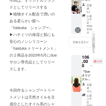
今回は、オリジナルブラン
ル成分
質改
48,300
で、落
支援
ドとしてリリースする
善 6回
円円
ち着き
者：
コー
（税
あるま
0人
▶︎植物オイル配合で潤いの
ス
込）
とまる
お届
(カット
シャン
髪へ ・
け予
ある柔らかい髪へ
髪質改
プート
定：
hatsuk
善カ
2023
リート
「hatsuka シャンプー」
a
年05
ラー ：
メント
HONEY
こ
月
期限無
▶︎ハチミツの保湿と肌にも
+Liruka
の
AND
リ
期限)』
の各3
タ
NATUR
ー
安心のノンシリコーン
▼施術
セット9
ン
AL OIL
詳細を見る
を
内容 カ
本で
選
Treatm
「hastuka トリートメント」
択
ウンセ
す。 ・
す
ent（50
る
リング•
hatsuk
0ml）
の２商品を2023年5月にdue
106
カラー
a
ハチ
リング•
,00
NATUR
ミツの
サロン専売品としてリリー
残り10
ヘアデ
AL OIL
0
保湿と
円
トック
スします。
Shamp
肌にも
ス•栄養
『Due
oo
安心の
補給•
オリジ
（500m
ノンシ
カット•
ナル髪
l） 天
リコー
セット•
質改善
然オイ
ン ・
支援
ブロー
（エス
ル成分
Liruka
者：
今回作るシャンプートリー
▼施術
テ） 6
で、落
MINER
10人
時間 初
回コー
ち着き
AL
お届
トメントは天然オイルを主
回3時間
ス
あるま
Conditi
け予
半、2回
(カット
とまる
定：
oner（1
成分としたオイル系のシャ
目以降2
髪質改
2023
髪へ ・