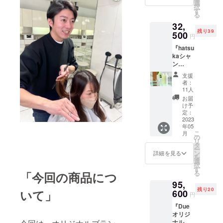
分） 支
oo
選
択
援金：
（500m
す
る
11,500
l） 天
32,
円（送
然オイ
残り39
料込）
500
ル成分
円
※定価：
で、落
『hatsu
14,200
ち着き
kaシャ
円円
あるま
ン
（税
とまる
プー・
込）
髪へ ・
支援
トリー
シャン
hatsuk
者：
トメン
プート
a
11人
ト
リート
HONEY
お届
500ml×
メント
AND
け予
3+Liruk
+Liruka
定：
NATUR
a
2023
の3点
AL OIL
年05
150ml×
セット
Treatm
こ
月
3』各3
です。
の
ent（50
リ
セット
・
タ
0ml）
ー
（セミ
hatsuk
ン
ハチ
詳細を見る
を
ロング
a
選
ミツの
択
約2.7ヶ
NATUR
す
保湿と
る
「今回の商品につ
月分）
AL OIL
肌にも
95,
支援
Shamp
安心の
残り20
いて」
金：
600
oo
ノンシ
円
32,500
（500m
リコー
『Due
円（送
l） 天
ン
オリジ
料込）
然オイ
ナル髪
※定価：