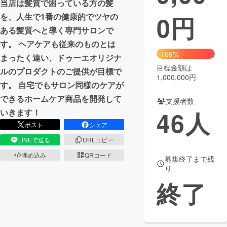
当店は髪質で困っている方の髪
0
円
を、人生で1番の健康的でツヤの
まちづくり・地域活性化
ある髪質へと導く専門サロンで
す。 ヘアケアも従来のものとは
CAMPFIRE for Social Good
CAMPFIRE Creation
169%
まったく違い、ドゥーエオリジナ
CAMPFIREふるさと納税
machi-ya
コミュニティ
目標金額は
ルのプロダクトのご提供が目標で
1,000,000円
す。 自宅でもサロン同様のケアが
できるホームケア商品を開発して
支援者数
46
人
いきます！
ポスト
シェア
LINEで送る
URLコピー
埋め込み
QRコード
募集終了まで残
り
終了