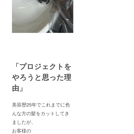
レスへ
付開始
ご連絡
につき
をさせ
まし
ていた
て、ク
だきま
ラウド
す。 ※
ファン
サロン
ディン
の場所
グ終了
はdue国
後、
分寺店
2020年
になり
5月末迄
ます。
にご予
大西が
約をお
「プロジェクトを
ご担当
取りく
させて
ださ
やろうと思った理
いただ
い。ご
きま
予約の
由」
す。
ご連絡
▼due国
につい
分寺店
ては、
東京都
ご登録
美容歴25年でこれまでに色
国分寺
されて
市南町
おりま
んな方の髪をカットしてき
３丁目
すメー
８−１９
ルアド
ましたが、
グラン
レスへ
シャリ
ご連絡
お客様の
オ1F グ
をさせ