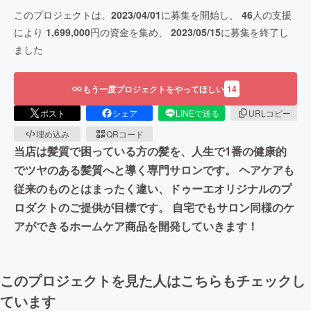
このプロジェクトは、
2023/04/01
に募集を開始し、
46
人の支援
により
1,699,000
円の資金を集め、
2023/05/15
に募集を終了し
ました
もう一度プロジェクトをやってほしい
14
ポスト
シェア
LINEで送る
URLコピー
埋め込み
QRコード
当店は髪質で困っている方の髪を、人生で1番の健康的
でツヤのある髪質へと導く専門サロンです。 ヘアケアも
従来のものとはまったく違い、ドゥーエオリジナルのプ
ロダクトのご提供が目標です。 自宅でもサロン同様のケ
アができるホームケア商品を開発していきます！
このプロジェクトを見た人はこちらもチェックし
ています