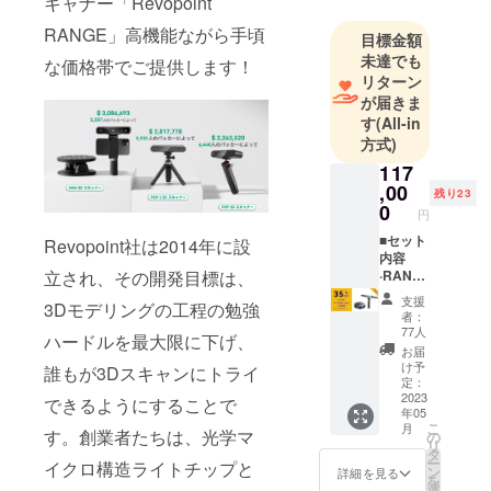
香港理工大
キャナー「Revopoint
学
RANGE」高機能ながら手頃
目標金額
（PolyU）、
未達でも
な価格帯でご提供します！
マサチュー
リターン
セッツ工科
が届きま
大学
す
(All-in
方式)
（MIT）、西
安交通大学
117
,00
（XJTU）な
残り23
0
円
ど、国際的
に著名な研
■セット
Revopoint社は2014年に設
内容
究機関の博
立され、その開発目標は、
·RANG
士号を持つ
E 3Dス
支援
3Dモデリングの工程の勉強
キャ
専門家より
者：
ナーx1 ·
77人
構成された
ハードルを最大限に下げ、
大型
お届
精鋭グルー
ターン
け予
誰もが3Dスキャンにトライ
テーブ
定：
プです。強
ルx1 ■
2023
できるようにすることで
力なソフト
年05
付属品 ·
こ
月
ウェアやア
スマー
す。創業者たちは、光学マ
の
リ
トフォ
タ
ルゴリズム
ー
イクロ構造ライトチップと
ンホル
ン
詳細を見る
を
により、弊
ダーx1 ·
選