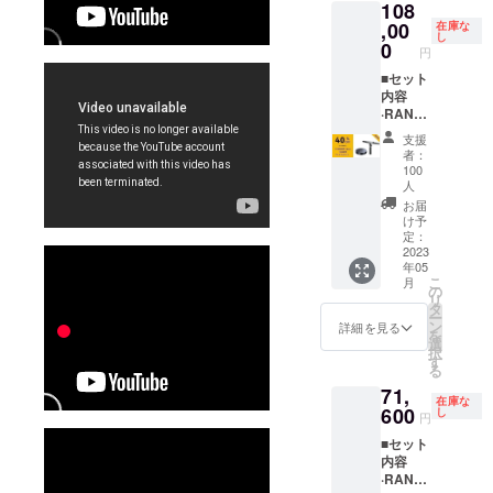
108
アダプ
ドx1 ·2-
ターx1
,00
in-1
在庫な
し
·USB
USB
0
円
ケーブ
ケーブ
ル
■セット
ルx1 ·
（Micro
内容
マー
-B to
·RANG
カーx1 ·
Type-
E 3Dス
粘着
支援
A）x1 ·
キャ
タック
者：
検査証
ナーx1 ·
x1 ·吸光
100
明書x1 ·
大型
シート
人
バッテ
ターン
x1
お届
リーハ
テーブ
け予
ンドル
ルx1 ■
定：
2023
x1 ·三脚
付属品 ·
年05
スタン
スマー
こ
月
ドx1 ·2-
トフォ
の
リ
in-1
ンホル
タ
ー
USB
ダーx1 ·
ン
詳細を見る
を
ケーブ
クイッ
選
択
ルx1 ·
クリ
す
る
マー
リース
71,
カーx1 ·
キット
在庫な
600
粘着
x1
し
円
タック
·Type-C
■セット
x1 ·吸光
アダプ
内容
シート
ターx1
·RANG
x1
·USB