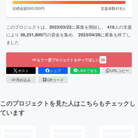
目標金額
500,000
円
支援者数
418
人
このプロジェクトは、
2023/03/22
に募集を開始し、
418
人の支援
により
38,231,800
円の資金を集め、
2023/04/28
に募集を終了し
ました
もう一度プロジェクトをやってほしい
28
ポスト
シェア
LINEで送る
URLコピー
埋め込み
QRコード
このプロジェクトを見た人はこちらもチェックし
ています