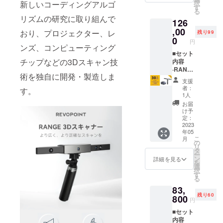
新しいコーディングアルゴ
択
クイッ
社で開発し
す
る
クリ
リズムの研究に取り組んで
てきたハー
126
リース
ドウェアデ
キット
,00
おり、プロジェクター、レ
残り99
x1
0
バイスと3D
円
·Type-C
ンズ、コンピューティング
イメージン
アダプ
■セット
チップなどの3Dスキャン技
グ技術を統
ターx1
内容
·USB
·RANG
合し、皆様
術を独自に開発・製造しま
ケーブ
E 3Dス
支援
に最高の製
ル
キャ
者：
す。
（Micro
ナーx1 ·
品をお届け
1人
-B to
大型
お届
いたしま
Type-
ターン
け予
す。
A）x1 ·
テーブ
定：
検査証
ルx1 ■
2023
年05
明書x1 ·
付属品 ·
こ
月
バッテ
スマー
の
リ
リーハ
トフォ
タ
ー
ンドル
ンホル
ン
詳細を見る
を
x1 ·三脚
ダーx1 ·
選
択
スタン
クイッ
す
る
ドx1 ·2-
クリ
83,
in-1
リース
残り60
USB
キット
800
円
ケーブ
x1
■セット
ルx1 ·
·Type-C
内容
マー
アダプ