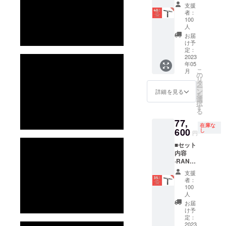
E 3Dス
ケーブ
支援
キャ
ル
者：
ナーx1
（Micro
100
■付属品
人
-B to
·スマー
Type-
お届
トフォ
け予
A）x1 ·
ンホル
定：
検査証
2023
ダーx1 ·
明書x1 ·
年05
クイッ
バッテ
こ
月
クリ
の
リーハ
リ
リース
タ
ンドル
ー
キット
ン
詳細を見る
x1 ·三脚
を
x1
選
スタン
択
·Type-C
す
ドx1 ·2-
る
アダプ
in-1
77,
ターx1
USB
在庫な
600
·USB
し
ケーブ
円
ケーブ
ルx1 ·
■セット
ル
マー
内容
（Micro
カーx1 ·
·RANG
-B to
粘着
E 3Dス
Type-
タック
支援
キャ
A）x1 ·
者：
x1 ·吸光
ナーx1
検査証
100
シート
■付属品
人
明書x1 ·
x1
·スマー
バッテ
お届
トフォ
け予
リーハ
ンホル
定：
ンドル
2023
ダーx1 ·