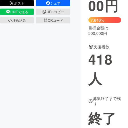
00
円
ポスト
シェア
まちづくり・地域活性化
LINEで送る
URLコピー
7,646%
埋め込み
QRコード
目標金額は
CAMPFIRE for Social Good
CAMPFIRE Creation
500,000円
CAMPFIREふるさと納税
machi-ya
コミュニティ
支援者数
418
人
募集終了まで残
り
終了