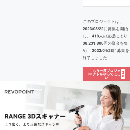
このプロジェクトは、
2023/03/22
に募集を開始
し、
418
人の支援により
38,231,800
円の資金を集
め、
2023/04/28
に募集を
終了しました
もう一度プロジェ
2
クトをやってほし
8
い