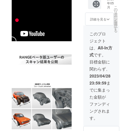
x1 ·三脚
年05
クイッ
スタン
こ
月
クリ
の
ドx1 ·2-
リ
リース
タ
in-1
ー
キット
ン
詳細を見る
USB
を
x1
選
ケーブ
択
·Type-C
す
ルx1 ·
る
アダプ
このプロ
マー
ターx1
カーx1 ·
ジェクト
·USB
粘着
ケーブ
は、
All-In方
タック
ル
x1 ·吸光
式
です。
（Micro
シート
-B to
目標金額に
x1
Type-
関わらず、
A）x1 ·
検査証
2023/04/28
明書x1 ·
23:59:59
ま
バッテ
リーハ
でに集まっ
ンドル
た金額が
x1 ·三脚
スタン
ファンディ
ドx1 ·2-
ングされま
in-1
USB
す。
ケーブ
ルx1 ·
マー