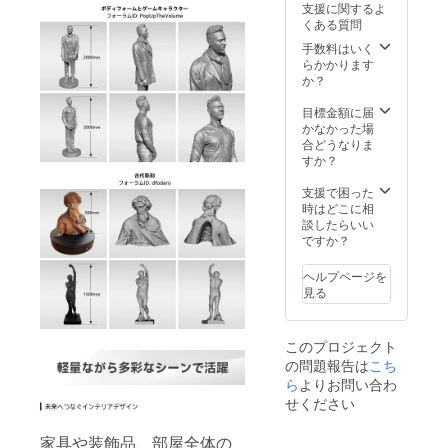
支援に関するよ
カーx1 ·
くある質問
粘着
タック
手数料はいく
x1 ·吸光
らかかります
シート
か？
x1
目標金額に届
かなかった場
合どうなりま
すか？
支援で困った
時はどこに相
談したらいい
ですか？
ヘルプページを
見る
このプロジェクト
の問題報告は
こち
ら
よりお問い合わ
せください
家具や装飾品、部屋全体の