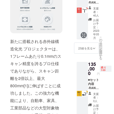
·RANG
カーx1 ·
ターx1
E 3Dス
粘着
·USB
支援
キャ
タック
ケーブ
者：
ナーx1
x1 ·吸光
ル
40人
■付属品
シート
（Micro
お届
·スマー
x1
-B to
け予
トフォ
Type-
定：
ンホル
2023
A）x1 ·
年05
ダーx1 ·
検査証
こ
月
クイッ
明書x1 ·
の
新たに搭載される赤外線構
リ
クリ
バッテ
タ
ー
リース
リーハ
ン
造化光 プロジェクターは、
詳細を見る
を
キット
ンドル
選
択
x1
1フレームあたり0.1mmのス
x1 ·三脚
す
る
·Type-C
スタン
キャン精度を誇るプロ仕様
135
アダプ
ドx1 ·2-
ターx1
,00
in-1
残り
でありながら、スキャン距
100
·USB
USB
0
円
ケーブ
ケーブ
離を2倍以上、最大
ル
■セット
ルx1 ·
（Micro
内容
マー
800mm[1]に伸ばすことに成
-B to
·RANG
カーx1 ·
Type-
E 3Dス
功しました。この強力な機
粘着
支援
A）x1 ·
キャ
タック
者：
能により、自動車、家具、
検査証
ナーx1 ·
x1 ·吸光
0人
明書x1 ·
大型
シート
お届
工業部品などの大型対象物
バッテ
ターン
x1
け予
リーハ
テーブ
定：