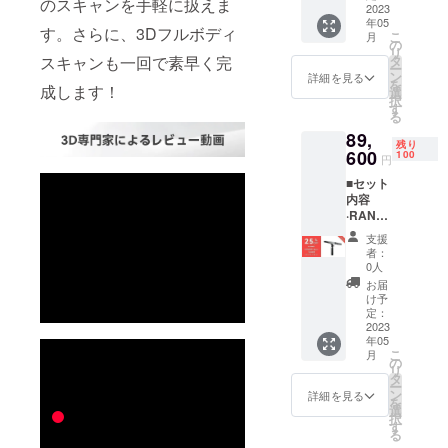
のスキャンを手軽に扱えま
ンドル
ルx1 ■
2023
年05
x1 ·三脚
付属品 ·
す。さらに、3Dフルボディ
こ
月
スタン
スマー
の
リ
ドx1 ·2-
トフォ
スキャンも一回で素早く完
タ
ー
in-1
ンホル
ン
詳細を見る
を
成します！
USB
ダーx1 ·
選
択
ケーブ
クイッ
す
る
ルx1 ·
クリ
89,
マー
リース
残り
カーx1 ·
キット
600
100
円
粘着
x1
■セット
タック
·Type-C
内容
x1 ·吸光
アダプ
·RANG
シート
ターx1
E 3Dス
x1
·USB
支援
キャ
ケーブ
者：
ナーx1
ル
0人
■付属品
（Micro
お届
·スマー
-B to
け予
トフォ
Type-
定：
ンホル
2023
A）x1 ·
年05
ダーx1 ·
検査証
こ
月
クイッ
明書x1 ·
の
リ
クリ
バッテ
タ
ー
リース
リーハ
ン
詳細を見る
を
キット
ンドル
選
択
x1
x1 ·三脚
す
る
·Type-C
スタン