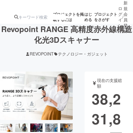
新
ロ
規
グ
会
プロジェクトを掲
はじ
プロジェクト
/
載するには
める
をさがす
イ
員
ン
登
Revopoint RANGE 高精度赤外線構造
録
化光3Dスキャナー
人気のプロ
注目のリ
注目の新着プロ
募集終了が近いプ
もうすぐ公開
REVOPOINT
テクノロジー・ガジェット
ジェクト
ターン
ジェクト
ロジェクト
されます
アート・写真
音楽
現在の支援総
額
38,2
テクノロジー・ガジェット
ゲーム・サ
31,8
映像・映画
書籍・雑誌
ビジネス・起業
チャレンジ