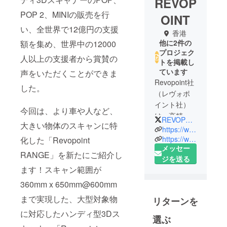
REVOP
POP 2、MINIの販売を行
OINT
い、全世界で12億円の支援
香港
他に2件の
額を集め、世界中の12000
プロジェク
人以上の支援者から賞賛の
トを掲載し
ています
声をいただくことができま
Revopoint社
した。
（レヴォポ
イント社）
今回は、より車や人など、
は、高精度
REVOPOINTJAPAN
大きい物体のスキャンに特
な3Dスキャ
https://www.revopoint3d.com
ンカメラと
https://www.revopoint3d.jp
化した「Revopoint
メッセー
モジュール
RANGE」を新たにご紹介し
ジを送る
の開発・製
ます！スキャン範囲が
造を専門と
するハイテ
360mm x 650mm@600mm
ク企業で
まで実現した、大型対象物
リターンを
す。創業
に対応したハンディ型3Dス
チームは、
選ぶ