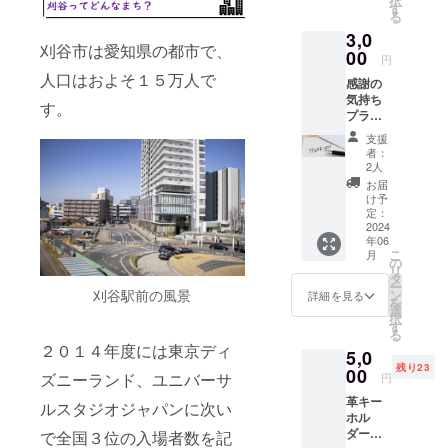
択
す
る
3,0
刈谷市は愛知県の都市で、
00
円
人口はおよそ１５万人で
感謝の
気持ち
す。
プラン
【御礼
支援
メール
者：
＋FC刈
2人
谷ホー
お届
ムゲー
け予
ム観戦
定：
チケッ
2024
年06
ト】 内
こ
月
容｜ ・
の
リ
感謝の
タ
ー
メッ
刈谷駅前の風景
ン
詳細を見る
を
セージ
選
択
メール
す
る
・FC刈
２０１４年度には東京ディ
5,0
谷ホー
残り23
ムゲー
00
ズニーランド、ユニバーサ
円
ムの観
革キー
戦チ
ルスタジオジャパンに次い
ホル
ケット
ダーで
で全国３位の入場者数を記