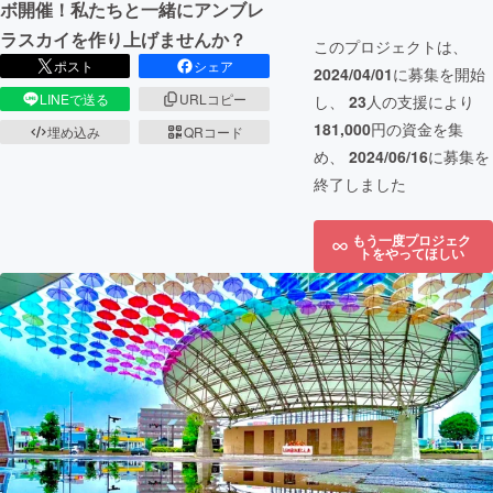
ボ開催！私たちと一緒にアンブレ
ラスカイを作り上げませんか？
このプロジェクトは、
ポスト
シェア
2024/04/01
に募集を開始
LINEで送る
URLコピー
し、
23
人の支援により
181,000
円の資金を集
埋め込み
QRコード
め、
2024/06/16
に募集を
終了しました
もう一度プロジェク
トをやってほしい