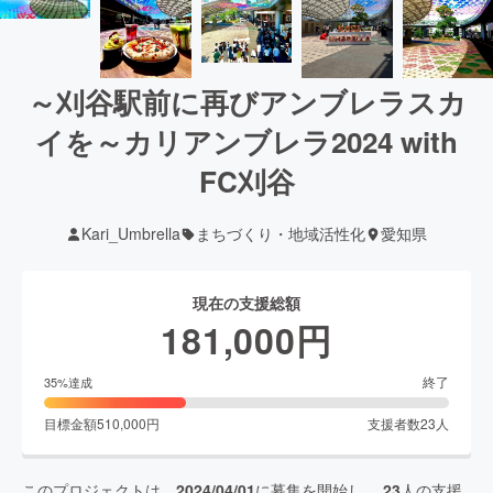
～刈谷駅前に再びアンブレラスカ
イを～カリアンブレラ2024 with
FC刈谷
Kari_Umbrella
まちづくり・地域活性化
愛知県
現在の支援総額
181,000
円
終了
35
%達成
目標金額
510,000
円
支援者数
23
人
このプロジェクトは、
2024/04/01
に募集を開始し、
23
人の支援