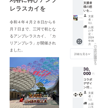
い。 ・
支援者
ホーム
ゲーム
FC刈谷
レラスカイを
様の想
ゲーム
の観戦
ホーム
いを残
観戦チ
チケッ
ゲーム
す 本
ケッ
ト ★賞
の観戦
支援
気の応
ト】 内
品の発
チケッ
者：
令和４年４月２８日から６
援プラ
容｜ ・
送は入
3人
ト ★賞
ン 【御
感謝の
金後の
品の発
お届
月７日まで、三河で初とな
礼メー
メッ
８月以
け予
送は７
ル＋イ
セージ
定：
降順次
月以降
るアンブレラスカイ、「カ
ンスタ
2024
メール
発送し
順次発
年06
グラム
・コラ
ます
リアンブレラ」が開催され
送しま
こ
月
アカウ
ボ記念
の
す
リ
ントを
ました。
ロゴ付
タ
ー
特設HP
レイン
ン
詳細を見る
を
に掲載
ボーア
選
択
＋FC刈
ンブレ
す
る
谷ホー
ラ
30,
ムゲー
※60cm
ム観戦
000
レイン
円
チケッ
ボービ
コラボ
ト】
ニール
デザイ
★★支
傘を予
ン付
援後、
定 ・FC
サッ
すぐに
刈谷
支援
カー
掲載さ
ホーム
者：
ボール
せてい
ゲーム
1人
で本気
ただき
の観戦
お届
の応援
ます
チケッ
け予