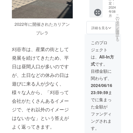
プラン
★★ 内
定：
ト ★カ
【御礼
2024
容｜ ・
リアン
年08
メール
感謝の
ブレラ
こ
月
＋カリ
メッ
の
開催中
リ
アンブ
セージ
タ
に傘を
2022年に開催されたカリアン
ー
レラ専
メール
ン
お使い
詳細を見る
を
用５号
・カリ
選
いただ
ブレラ
択
球＋FC
アンブ
す
けるよ
る
刈谷
レラ専
う、支
このプロ
ホーム
用サイ
援いた
刈谷市は、産業の街として
ジェクト
ゲーム
トに支
だいた
観戦チ
援者様
方には
は、
All-In方
発展を続けてきたため、平
ケッ
の個人
すぐ発
式
です。
ト】 内
アカウ
送しま
日は昼間人口が多いのです
容｜ ・
ント掲
す
目標金額に
感謝の
が、土日などの休みの日は
載 ・FC
関わらず、
メッ
刈谷
遊びに来る人が少なく、
セージ
ホーム
2024/06/16
メール
ゲーム
様々な人から、「刈谷って
23:59:59
ま
・FC刈
の観戦
谷コラ
チケッ
でに集まっ
会社がたくさんあるイメー
ボデザ
ト 【備
た金額が
イン付
考欄記
ジで、それ以外のイメージ
SFIDA
入】 ・
ファンディ
製サッ
インス
はないかな」という答えが
ングされま
カー
タグラ
よく返ってきます。
ボール
ムのア
す。
（5号
カウン