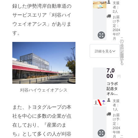
応援プ
支援
録した伊勢湾岸自動車道の
ラン
者：
★★２
2人
サービスエリア「刈谷ハイ
５個限
お届
定★★
け予
ウェイオアシス」がありま
【御礼
定：
メール
2024
す。
年07
＋カリ
こ
月
アンブ
の
リ
レラ革
タ
ー
キーホ
ン
詳細を見る
を
ルダー
選
択
＋FC刈
す
る
谷ホー
7,0
ムゲー
ム観戦
00
円
チケッ
コラボ
ト】 内
記念タ
容｜ ・
刈谷ハイウェイオアシス
オルで
感謝の
応援プ
メッ
支援
ラン
セージ
者：
また、トヨタグループの本
【御礼
メール
1人
メール
・カリ
お届
社を中心に多数の企業が点
＋FC刈
アンブ
け予
谷×カリ
レラ革
定：
在しており、『産業のま
アンブ
2024
キーホ
年08
レラ特
ち』として多くの人が刈谷
ルダー
こ
月
製タオ