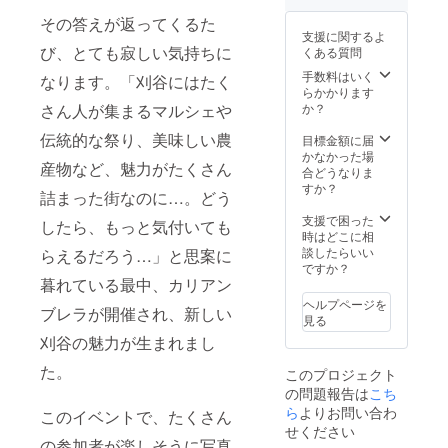
球） ・
ト ・イ
その答えが返ってくるた
FC刈谷
ンスタ
支援に関するよ
ホーム
グラム
び、とても寂しい気持ちに
くある質問
ゲーム
で使用
観戦チ
してい
手数料はいく
なります。「刈谷にはたく
ケット
るトッ
らかかります
★サッ
プ画像
か？
さん人が集まるマルシェや
カー
の添付
ボール
伝統的な祭り、美味しい農
・イン
目標金額に届
はFC刈
スタグ
かなかった場
産物など、魅力がたくさん
谷のス
ラムの
合どうなりま
ポン
アカウ
すか？
詰まった街なのに…。どう
サーで
ント
ある
URL
支援で困った
したら、もっと気付いても
SFIDA
時はどこに相
製。全
談したらいい
らえるだろう…」と思案に
国高校
ですか？
サッ
暮れている最中、カリアン
カー選
ヘルプページを
ブレラが開催され、新しい
手権の
見る
オフィ
刈谷の魅力が生まれまし
シャル
サポー
た。
このプロジェクト
ターを
の問題報告は
こち
務める
ブラン
ら
よりお問い合わ
このイベントで、たくさん
ドの
せください
サッ
の参加者が楽しそうに写真