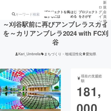
新
ロ
規
グ
会
プロジェクトを掲
はじ
プロジェクト
/
載するには
める
をさがす
イ
員
ン
登
～刈谷駅前に再びアンブレラスカイ
録
を～カリアンブレラ2024 with FC刈
谷
人気のプロ
注目のリ
注目の新着プロ
募集終了が近いプ
もうすぐ公開
ジェクト
ターン
ジェクト
ロジェクト
されます
Kari_Umbrella
まちづくり・地域活性化
愛知県
アート・写真
音楽
現在の支援総
テクノロジー・ガジェット
ゲーム・サ
額
181,
映像・映画
書籍・雑誌
000
ビジネス・起業
チャレンジ