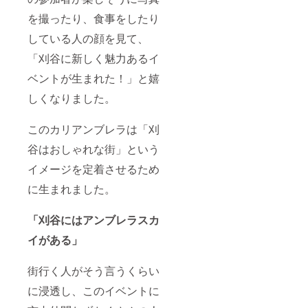
カー
を撮ったり、食事をしたり
ボール
です ★
している人の顔を見て、
黒色・
青色・
「刈谷に新しく魅力あるイ
赤色か
ら選択
ベントが生まれた！」と嬉
できま
す ★賞
しくなりました。
品の発
送は入
金後の
このカリアンブレラは「刈
８月以
谷はおしゃれな街」という
降順次
発送し
イメージを定着させるため
ます
に生まれました。
「刈谷にはアンブレラスカ
イがある」
街行く人がそう言うくらい
に浸透し、このイベントに