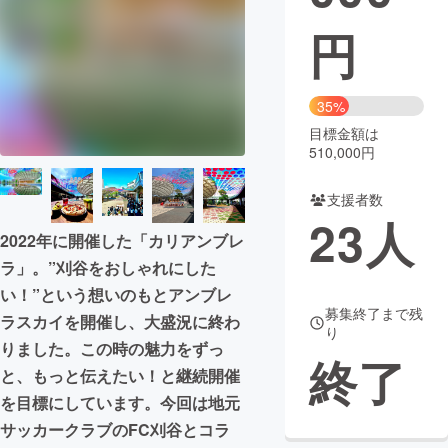
円
まちづくり・地域活性化
CAMPFIRE for Social Good
CAMPFIRE Creation
35%
CAMPFIREふるさと納税
machi-ya
コミュニティ
目標金額は
510,000円
支援者数
23
人
2022年に開催した「カリアンブレ
ラ」。”刈谷をおしゃれにした
い！”という想いのもとアンブレ
募集終了まで残
ラスカイを開催し、大盛況に終わ
り
りました。この時の魅力をずっ
終了
と、もっと伝えたい！と継続開催
を目標にしています。今回は地元
サッカークラブのFC刈谷とコラ