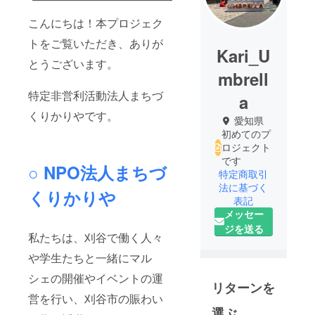
こんにちは！本プロジェク
トをご覧いただき、ありが
Kari_U
とうございます。
mbrell
特定非営利活動法人まちづ
a
くりかりやです。
愛知県
初めてのプ
ロジェクト
です
○
NPO法人まちづ
特定商取引
法に基づく
くりかりや
表記
メッセー
ジを送る
私たちは、刈谷で働く人々
や学生たちと一緒にマル
シェの開催やイベントの運
リターンを
営を行い、刈谷市の賑わい
選ぶ