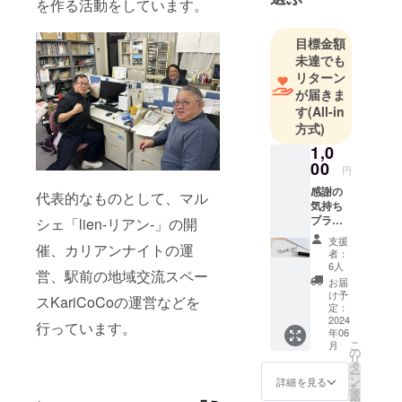
を作る活動をしています。
目標金額
未達でも
リターン
が届きま
す
(All-in
方式)
1,0
00
円
感謝の
代表的なものとして、マル
気持ち
プラン
シェ「lien-リアン-」の開
【御礼
支援
催、カリアンナイトの運
メー
者：
ル】 内
6人
営、駅前の地域交流スペー
容｜ ・
お届
感謝の
け予
スKariCoCoの運営などを
メッ
定：
セージ
2024
行っています。
年06
メール
こ
月
の
リ
タ
ー
ン
詳細を見る
を
選