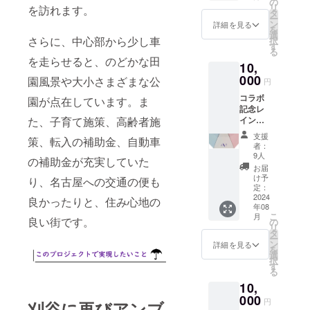
（牛本
の
リ
を訪れます。
ル＋FC
革製、
タ
ー
刈谷
縦
ン
詳細を見る
を
ホーム
50cm×
選
さらに、中心部から少し車
択
ゲーム
横
す
る
観戦チ
50cm）
を走らせると、のどかな田
10,
ケッ
※キーホ
ト】 内
000
ルダー
園風景や大小さまざまな公
円
容｜ ・
の色
コラボ
感謝の
園が点在しています。ま
は、ワ
記念レ
メッ
イン
イン
た、子育て施策、高齢者施
セージ
レッ
ボーア
メール
ド、水
支援
策、転入の補助金、自動車
ンブレ
・FC刈
色、緑
者：
ラで本
谷×カリ
色、オ
9人
の補助金が充実していた
気の応
アンブ
レンジ
お届
援プラ
レラ特
色、紫
け予
り、名古屋への交通の便も
ン 【御
製タオ
定：
色の６
礼メー
2024
ル ※タ
色 ※在
良かったりと、住み心地の
年08
ル＋FC
オルは
庫の都
こ
月
刈谷×カ
良い街です。
スポー
の
合上、
リ
リアン
ツタオ
タ
色の選
ー
ブレラ
ル（縦
ン
択はで
詳細を見る
を
特製レ
40cm×
選
きませ
択
イン
横
す
んので
る
ボーア
110cm
予めご
10,
ンブレ
） ・FC
了承く
ラ＋FC
000
刈谷
ださ
円
刈谷に再びアンブ
刈谷
ホーム