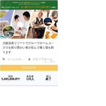
大阪温泉リゾートでグループホーム ル・
クロを創り障がい者が住んで働く場を創
ります
ソーシャルグッド
グループホーム
ル・クロ
SUCCESS
現在
参加者
残り
5,485,888JPY
135人
終了