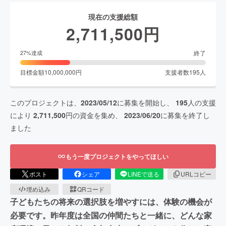
現在の支援総額
2,711,500
円
終了
27
%達成
目標金額
10,000,000
円
支援者数
195
人
このプロジェクトは、
2023/05/12
に募集を開始し、
195
人の支援
により
2,711,500
円の資金を集め、
2023/06/20
に募集を終了し
ました
もう一度プロジェクトをやってほしい
ポスト
シェア
LINEで送る
URLコピー
埋め込み
QRコード
子どもたちの将来の選択肢を増やすには、体験の機会が
必要です。昨年度は全国の仲間たちと一緒に、どんな家