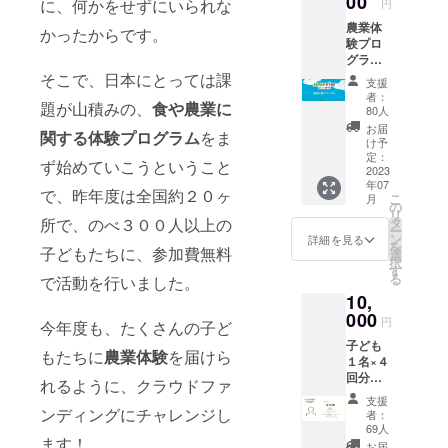
00
に、何かをせずにいられな
円
農業体
かったからです。
験プロ
グラム
テキス
そこで、日本にとっては課
支援
ト１冊
者：
題が山積みの、
食や農業に
（A5カ
80人
ラー20
お届
関する体験プログラム
をま
ペー
け予
ジ、対
定：
ず始めていこうということ
象小学
2023
年07
校３年
で、昨年度は全国約２０ヶ
こ
月
生以
の
リ
上、農
所で、のべ３００人以上の
タ
ー
業の課
ン
詳細を見る
を
子どもたちに、参加費無料
題をフ
選
択
ラット
す
る
で活動を行いました。
な立場
10,
で考え
るテキ
000
円
今年度も、たくさんの子ど
スト）
子ども
活動報
もたちに
農業体験
を届けら
１名×４
告書(年
回分の
度末に
れるように、クラウドファ
参加費
メール
支援
に充て
にて)
ンディングにチャレンジし
者：
られま
69人
ます！
す。 公
お届