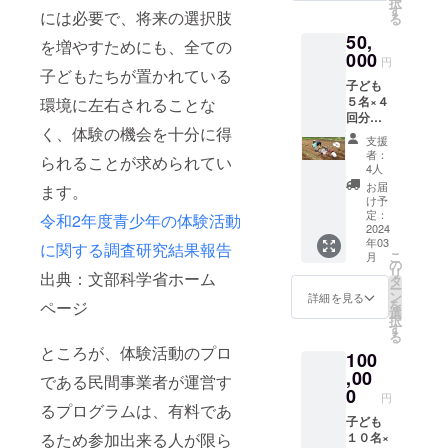
択
お名前
す
には必要で、将来の選択肢
る
をご記
50,
入くだ
を増やすためにも、全ての
さい。
000
円
100枚3
子どもたちが置かれている
子ども
種でも
５名×４
環境に左右されることな
可） 子
回分の
どもた
く、体験の機会を十分に得
参加費
ち直筆
支援
に充て
のお礼
者：
られることが求められてい
られま
の手紙
4人
す。
活動報
お届
ます。
ホーム
告書(年
け予
ページ
度末に
定：
令和2年度青少年の体験活動
のパー
2024
メール
年03
トナー
に関する調査研究結果報告
にて)
こ
月
のペー
の
リ
出典：文部科学省ホーム
ジにお
タ
ー
名前を
ン
詳細を見る
を
ページ
２０２
選
択
３年７
す
る
月から
ところが、体験活動のプロ
100
１年間
掲載し
,00
である民間事業者が運営す
ます。
0
円
（会社
るプログラムは、有料であ
名でも
子ども
るため参加出来る人が限ら
可。文
１０名×