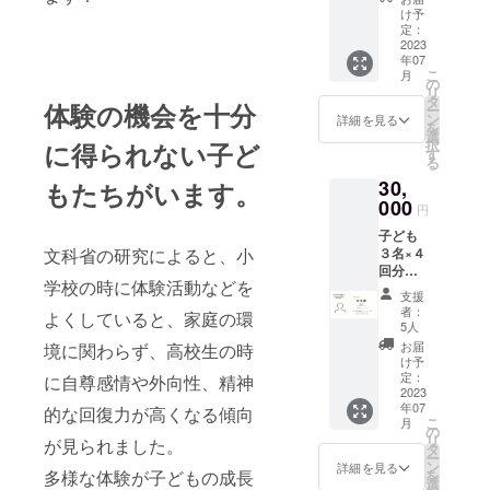
式サ
け予
ポー
定：
ターの
2023
年07
名刺100
こ
月
枚作成
の
リ
（備考
タ
体験の機会を十分
ー
欄にご
ン
詳細を見る
を
希望の
選
択
に得られない子ど
お名前
す
る
をご記
30,
もたちがいます。
入くだ
さ
000
円
い。）
子ども
活動報
文科省の研究によると、小
３名×４
告書(年
回分の
度末に
学校の時に体験活動などを
参加費
メール
支援
に充て
にて)
者：
よくしていると、家庭の環
られま
5人
す。 公
お届
境に関わらず、高校生の時
式サ
け予
ポー
定：
に自尊感情や外向性、精神
ターの
2023
年07
名刺300
的な回復力が高くなる傾向
こ
月
枚作成
の
リ
が見られました。
（備考
タ
ー
欄にご
ン
詳細を見る
多様な体験が子どもの成長
を
希望の
選