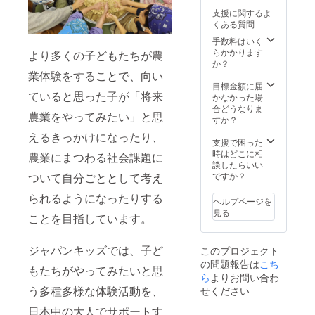
支援に関するよ
くある質問
手数料はいく
らかかります
より多くの子どもたちが農
か？
業体験をすることで、向い
目標金額に届
ていると思った子が「将来
かなかった場
合どうなりま
農業をやってみたい」と思
すか？
えるきっかけになったり、
支援で困った
時はどこに相
農業にまつわる社会課題に
談したらいい
ついて自分ごととして考え
ですか？
られるようになったりする
ヘルプページを
見る
ことを目指しています。
ジャパンキッズでは、子ど
このプロジェクト
の問題報告は
こち
もたちがやってみたいと思
ら
よりお問い合わ
う多種多様な体験活動を、
せください
日本中の大人でサポートす