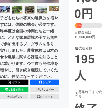
0
円
まちづくり・地域活性化
子どもたちの将来の選択肢を増や
すには、体験の機会が必要です。
CAMPFIRE for Social Good
CAMPFIRE Creation
27%
昨年度は全国の仲間たちと一緒
CAMPFIREふるさと納税
machi-ya
コミュニティ
目標金額は
10,000,000円
に、どんな家庭環境の子でも無料
で参加出来るプログラムを作り、
支援者数
実行しました。農業体験は日本の
195
食や農業に関する課題を知ること
に繋がります。今年度も開催地を
人
増やし、引き続き継続していくた
めに、仲間になってください。
ポスト
シェア
LINEで送る
URLコピー
募集終了まで残
り
埋め込み
QRコード