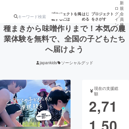
新
ロ
規
グ
会
プロジェクトを掲
はじ
プロジェクト
/
載するには
める
をさがす
イ
員
ン
登
種まきから味噌作りまで！本気の農
録
業体験を無料で、全国の子どもたち
へ届けよう
人気のプロ
注目のリ
注目の新着プロ
募集終了が近いプ
もうすぐ公開
ジェクト
ターン
ジェクト
ロジェクト
されます
japankids
ソーシャルグッド
アート・写真
音楽
現在の支援総
テクノロジー・ガジェット
ゲーム・サ
額
2,71
映像・映画
書籍・雑誌
1,50
ビジネス・起業
チャレンジ