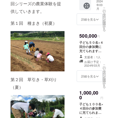
にお名
2024
回シリーズの農業体験を提
年03
前を２
こ
月
０２３
供していきます。
の
リ
年７月
タ
ー
から１
ン
詳細を見る
を
第１回 種まき（初夏）
年間掲
選
択
載しま
す
る
す。
500,000
（会社
円
名でも
子ども５０名×４
可。文
回分の参加費に
字＋リ
充てられます。
ンクバ
代表理事の片山
ナー＋
支援者：1人
が講演（会場の
応援
お届け予定：
キャパに応じて
メッ
こ
2024年03月
の
100名まで参加
セージ
リ
タ
可能）または１
の掲
ー
ン
日講習（サバイ
詳細を見る
載。）
を
第２回 草引き・草刈り
選
バルやアウトド
子ども
択
す
アに関するも
たち直
る
（夏）
の。20名まで参
筆のお
1,000,00
加可能）に伺い
礼の手
0
ます。（日程、
円
紙
内容は応相談。
子ども１００名×
大人向けでも子
４回分の参加費
ども向けでも
に充てられま
可） 子どもたち
す。 代表理事の