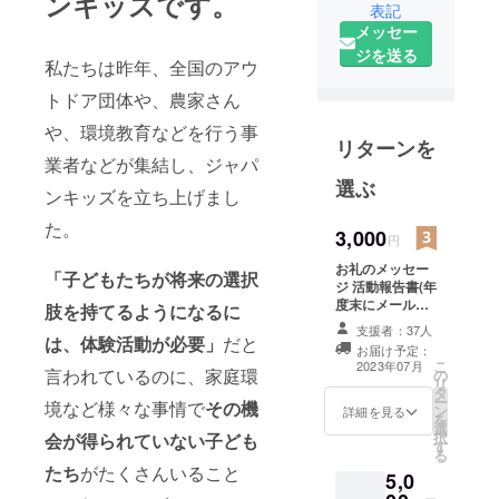
ンキッズです。
表記
メッセー
ジを送る
私たちは昨年、全国のアウ
トドア団体や、農家さん
や、環境教育などを行う事
リターンを
業者などが集結し、ジャパ
選ぶ
ンキッズを立ち上げまし
た。
3,000
円
お礼のメッセー
「子どもたちが将来の選択
ジ 活動報告書(年
度末にメールに
肢を持てるようになるに
て)
支援者：37人
は、体験活動が必要」
だと
お届け予定：
こ
2023年07月
言われているのに、家庭環
の
リ
タ
ー
境など様々な事情で
その機
ン
詳細を見る
を
選
択
会が得られていない子ども
す
る
たち
がたくさんいること
5,0