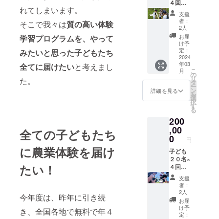
字のみ
４回分
れてしまいます。
の掲
の参加
支援
載。）
費に充
者：
そこで我々は
質の高い体験
子ども
てられ
2人
たち直
ます。
お届
学習プログラムを、やって
筆のお
ホーム
け予
礼の手
ページ
定：
みたいと思った子どもたち
紙
にお名
2024
年03
前を２
全てに届けたい
と考えまし
こ
月
０２３
の
リ
た。
年７月
タ
ー
から１
ン
詳細を見る
を
年間掲
選
択
載しま
す
る
す。
200
（会社
名でも
,00
全ての子どもたち
可。文
0
円
字＋リ
に農業体験を届け
ンクバ
子ども
ナーの
２０名×
たい！
掲
４回分
載。）
の参加
支援
子ども
費に充
者：
たち直
てられ
2人
今年度は、昨年に引き続
筆のお
ます。
お届
礼の手
ホーム
け予
き、全国各地で無料で年４
紙
ページ
定：