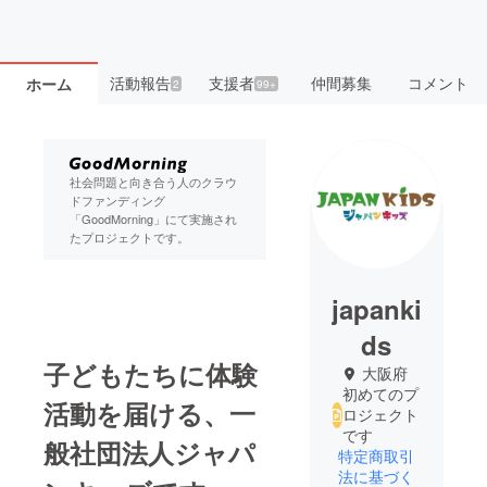
活動報告
支援者
仲間募集
コメント
ホーム
2
99+
社会問題と向き合う人のクラウ
ドファンディング
「GoodMorning」にて実施され
たプロジェクトです。
japanki
ds
子どもたちに体験
大阪府
初めてのプ
活動を届ける、一
ロジェクト
です
般社団法人ジャパ
特定商取引
法に基づく