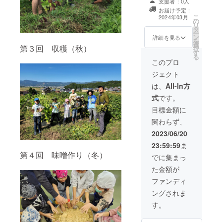
直筆のお礼の手
支援者：0人
片山を講演（会
紙
お届け予定：
場のキャパに応
こ
2024年03月
の
じて100名まで
リ
タ
参加可能）や講
ー
ン
習（サバイバル
詳細を見る
を
選
やアウトドアに
第３回 収穫（秋）
択
す
関するもの。20
る
名まで参加可
このプロ
能）で２日間
ジェクト
使ってくださ
い。（日程、内
は、
All-In方
容は応相談。大
式
です。
人向けでも子ど
も向けでも可）
目標金額に
子どもたち直筆
関わらず、
のお礼の手紙
2023/06/20
23:59:59
ま
第４回 味噌作り（冬）
でに集まっ
た金額が
ファンディ
ングされま
す。