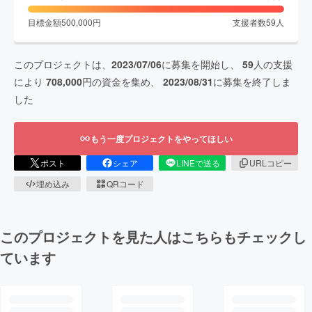
目標金額
500,000
円
支援者数
59
人
このプロジェクトは、
2023/07/06
に募集を開始し、
59
人の支援
により
708,000
円の資金を集め、
2023/08/31
に募集を終了しま
した
もう一度プロジェクトをやってほしい
ポスト
シェア
LINEで送る
URLコピー
埋め込み
QRコード
このプロジェクトを見た人はこちらもチェックし
ています