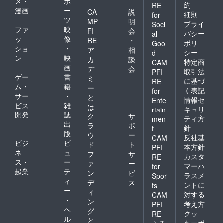
メ・
ポ
約
RE
漫画
ー
CA
説
細則
for
ツ
MP
明
プライ
Soci
ファ
映
FI
会
バシー
al
ッ
像
RE
・
ポリ
Goo
ショ
・
ア
相
シー
d
ン
映
カ
談
特定商
CAM
画
デ
会
取引法
PFI
ゲー
書
ミ
に基づ
RE
ム・
籍
ー
く表記
for
サー
・
と
情報セ
Ente
ビス
雑
は
キュリ
rtain
開発
誌
ク
サ
ティ方
men
出
ラ
ポ
針
t
版
ウ
ー
反社基
CAM
ビジ
ビ
ド
ト
本方針
PFI
ネ
ュ
フ
サ
カスタ
RE
ス・
ー
ァ
ー
マーハ
for
起業
テ
ン
ビ
ラスメ
Spor
ィ
デ
ス
ントに
ts
ー
ィ
対する
CAM
・
ン
考え方
PFI
ヘ
グ
クッ
RE
ル
と
キーポ