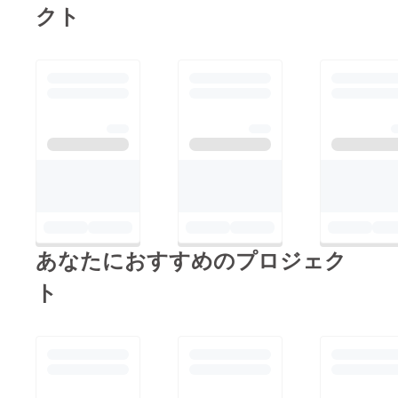
クト
た学生の感想】・価値
非今回ご支援してくだ
観が明確ではなかった
さった皆様、ページを
が、今回のワークを通
ご覧頂いている皆様、
して言語化して話せる
フォロー頂けますと幸
ようになりました。・
いです！▼アカウント
他の人の価値観を聞く
情報公式
のが面白かったで
HPInstagram TwitterF
す。・価値観の理由づ
acebook最後まで、そ
けまで出来、自己理解
して今後もどうぞよろ
が深まりました。参加
しくお願いいたしま
企業の皆様からも、
す！NPO法人ブラン
あなたにおすすめのプロジェク
「働いた経験のない学
ディングポート理事・
生と、等身大で語り合
クラウドファンディン
ト
うことの出来る良い
グ担当 秋葉 美有
テーマだった」とご好
紀〜私の価値観No.1は
評頂きました！講師を
「革新性」です！〜
勤めました私自身も大
変楽しく、学生の皆か