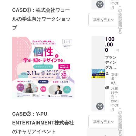
年09
用資料
こ
月
＋オン
CASE①：株式会社ワコー
の
リ
ライン
タ
ー
ルの学生向けワークショッ
セミ
ン
詳細を見る
を
ナー＋
選
択
プ
認定
す
る
証）。
100
※CAMP
FIRE特
,00
別価格
0
円
にてご
提供い
ブラン
たしま
ディン
す。 社
グカー
会人・
ド5セッ
支援
学生向
ト＋
者：
けのセ
ワーク
0人
ミナー
ショッ
お届
開催者
プ派遣
け予
に向け
（約３
定：
た、イ
時間）
2023
年09
ンスト
※CAMP
こ
月
ラク
FIRE特
の
CASE②
：Y-PU
リ
ター養
別価格
タ
ー
成講座
にてご
ン
ENTERTAINMENT株式会社
詳細を見る
を
です。
提供い
選
択
オンラ
たしま
のキャリアイベント
す
る
インセ
す。 ・