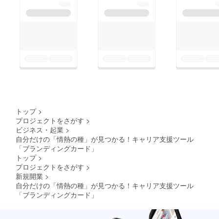
らパワーを沢山もら
い、学びの深いワーク
ショップでした。引き
続き、より良い活動に
出来るよう団体一同取
り組んでまいります！
NPO法人ブランディン
グポート理事・クラウ
ドファンディング担
トップ
>
当 秋葉 美有紀〜私
プロジェクトをさがす
>
ビジネス・起業
>
の価値観No.1は「革新
自分だけの「情熱の種」が見つかる！キャリア支援ツール
性」です！〜
「ブランディングカード」
トップ
>
プロジェクトをさがす
>
新規開業
>
自分だけの「情熱の種」が見つかる！キャリア支援ツール
「ブランディングカード」