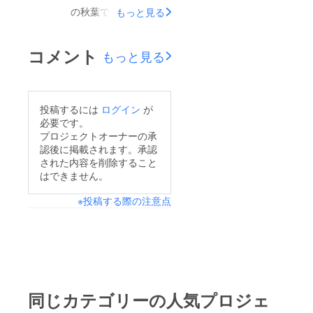
す！クラウドファン
の秋葉です。先日
もっと見る
じて自分の価値観に気
ディングのプロジェク
7/9、大阪で行われた
づけるカードの魅力に
ト自体は8/31まで継続
学生向けキャリアイベ
ついて紹介されていま
コメント
しており、更に多くの
もっと見る
ント「はたらく人の展
す。■掲載記事価値観
方にブランディング
示会」にて、展示会学
を見える化することで
カードの活動をお届け
生運営メンバーの皆様
気づく「自分の軸」
することを目指してい
投稿するには
ログイン
が
と共同でブランディン
「ブランディングカー
必要です。
ます。引き続きよろし
グカードのワーク
ド」でキャリアを見つ
プロジェクトオーナーの承
くお願いいたします。
認後に掲載されます。承認
ショップを企画・実施
め直す機会をラストス
NPO法人ブランディン
された内容を削除すること
してまいりました！当
パート、残り4日です
はできません。
グポート理事 ブラン
日は各テーブル毎に、
が最後の最後まで、沢
ディングカードプロ
※投稿する際の注意点
学生と参加企業の皆様
山の方にお届けしたい
ジェクト担当秋葉美有
一緒になってワークを
ので応援、拡散のほど
紀
体験頂きました。簡単
よろしくお願いいたし
なワークシートも活用
ます！その他、インス
し、価値観の宣言と深
タグラム、Facebook
掘りもできるよう構成
でも様々な情報を発信
同じカテゴリーの人気プロジェ
しています！【受講し
しておりますので、是