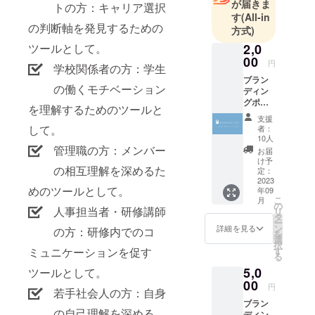
が届きま
トの方：キャリア選択
す
(All-in
の判断軸を発見するための
方式)
2,0
ツールとして。
00
円
学校関係者の方：学生
ブラン
の働くモチベーション
ディン
グポー
を理解するためのツールと
トより
支援
お礼の
して。
者：
メッ
10人
セージ
管理職の方：メンバー
お届
け予
の相互理解を深めるた
定：
2023
めのツールとして。
年09
こ
月
の
人事担当者・研修講師
リ
タ
ー
ン
詳細を見る
の方：研修内でのコ
を
選
択
す
ミュニケーションを促す
る
5,0
ツールとして。
00
円
若手社会人の方：自身
ブラン
の自己理解を深める
ディン