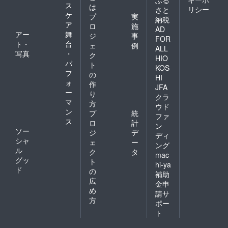
ふる
ス
は
リシー
さと
ケ
プ
実
納税
ア
ロ
施
AD
アー
舞
ジ
事
FOR
ト・
台
ェ
例
ALL
写真
・
ク
HIO
パ
ト
KOS
フ
の
HI
ォ
作
JFA
ー
り
クラ
マ
方
ウド
ン
プ
統
ファ
ス
ロ
計
ン
ソー
ジ
デ
ディ
シャ
ェ
ー
ング
ル
ク
タ
mac
グッ
ト
hi-ya
ド
の
補助
広
金申
め
請サ
方
ポー
ト