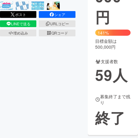
円
まちづくり・地域活性化
ポスト
シェア
LINEで送る
URLコピー
CAMPFIRE for Social Good
CAMPFIRE Creation
141%
埋め込み
QRコード
CAMPFIREふるさと納税
machi-ya
コミュニティ
目標金額は
500,000円
支援者数
59
人
募集終了まで残
り
終了