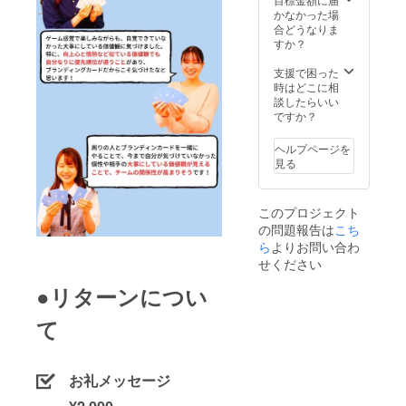
カード
プの実
かなかった場
および
施場所
合どうなりま
資料の
は支援
すか？
送付と
者様に
日程の
ご準備
支援で困った
ご連絡
いただ
時はどこに相
をさせ
く想定
談したらいい
ていた
です。
ですか？
だきま
・ワー
す。日
ク
ヘルプページを
程のご
ショッ
見る
都合が
プは対
合わな
面形式
い方は
で２〜
このプロジェクト
アーカ
３時間
の問題報告は
こち
イブで
程度の
配信予
実施を
ら
よりお問い合わ
定で
予定し
せください
す。
ていま
す。 ※
●リターンについ
ご希望
の方
て
は、備
考欄に
法人
名・個
お礼メッセージ
人名を
ご記入