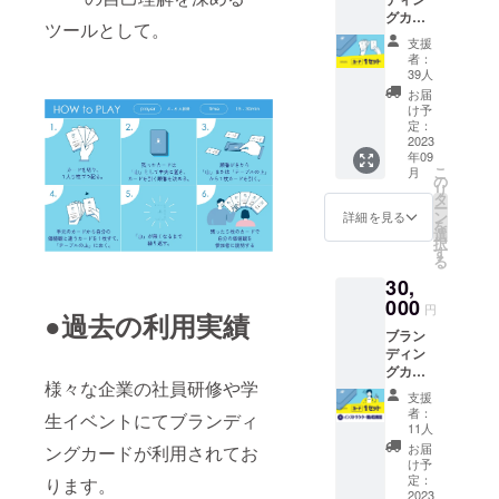
グカー
ツールとして。
ド1セッ
支援
ト（70
者：
枚＋説
39人
明書）
お届
※カード
け予
のサイ
定：
ズ：
2023
年09
W58×H
こ
月
89mm
の
リ
（角
タ
ー
丸）
ン
詳細を見る
を
選
択
す
る
30,
000
円
●過去の利用実績
ブラン
ディン
グカー
様々な企業の社員研修や学
ド1セッ
支援
ト＋イ
者：
生イベントにてブランディ
ンスト
11人
ラク
お届
ングカードが利用されてお
ター養
け予
成講座
定：
ります。
（研修
2023