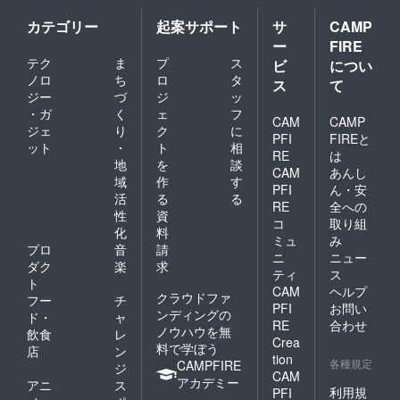
カテゴリー
起案サポート
サ
CAMP
ー
FIRE
テク
ま
プ
ス
ビ
につい
ノロ
ち
ロ
タ
ス
て
ジー
づ
ジ
ッ
・ガ
く
ェ
フ
CAM
CAMP
ジェ
り
ク
に
PFI
FIREと
ット
・
ト
相
RE
は
地
を
談
CAM
あんし
域
作
す
PFI
ん・安
活
る
る
RE
全への
性
資
コ
取り組
化
料
ミュ
み
プロ
音
請
ニ
ニュー
ダク
楽
求
ティ
ス
ト
CAM
ヘルプ
クラウドファ
フー
チ
PFI
お問い
ンディングの
ド・
ャ
RE
合わせ
ノウハウを無
飲食
レ
Crea
料で学ぼう
店
ン
tion
各種規定
CAMPFIRE
ジ
CAM
アカデミー
アニ
ス
利用規
PFI