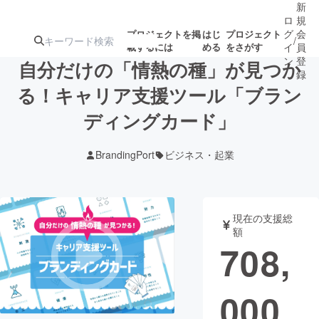
新
ロ
規
グ
会
プロジェクトを掲
はじ
プロジェクト
/
載するには
める
をさがす
イ
員
ン
登
自分だけの「情熱の種」が見つか
録
る！キャリア支援ツール「ブラン
ディングカード」
人気のプロ
注目のリ
注目の新着プロ
募集終了が近いプ
もうすぐ公開
ジェクト
ターン
ジェクト
ロジェクト
されます
BrandingPort
ビジネス・起業
アート・写真
音楽
現在の支援総
テクノロジー・ガジェット
ゲーム・サ
額
708,
映像・映画
書籍・雑誌
000
ビジネス・起業
チャレンジ