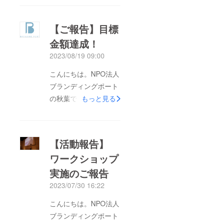
となりました。現在の
支援総額：663,000円
【ご報告】目標
支援者数：51人目標金
金額達成！
額50万を達成した後
2023/08/19 09:00
も、続々とご支援を頂
けており大変ありがた
こんにちは。NPO法人
い限りです。ご支援や
ブランディングポート
ご協力頂いた皆様、本
の秋葉です。この度、
もっと見る
当にありがとうござい
8/17に目標金額である
ます！また、この度、
【500,000円】を達成
大学生・若手社会人向
いたしましたのでご報
【活動報告】
けのWebメディア「U-
告させていただきま
NOTE」にて、当社開
ワークショップ
す！！現在の支援総
発のキャリア支援ツー
実施のご報告
額：500,000円支援者
ル「ブランディング
数：42人ご支援やご協
2023/07/30 16:22
カード」の記事が掲載
力頂いた皆様、本当に
こんにちは。NPO法人
されました。開発に
ありがとうございま
ブランディングポート
至った経緯、対話を通