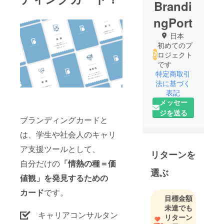
Brandi
ngPort
日本
初めてのプ
ロジェクト
です
特定商取引
法に基づく
表記
メッセー
ジを送る
ブランディングカードと
は、学生や社会人のキャリ
ア支援ツールとして、
リターンを
自分だけの
「情熱の種＝価
選ぶ
値観」を発見するための
カード
です。
目標金額
未達でも
キャリアコンサルタン
リターン