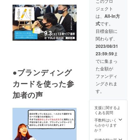
このプロ
ミナー
プロ
ジェクト
は1回完
ジェク
結型
ト終了
は、
All-In方
で、複
後、
式
です。
数受講
2023年
者を集
9月にブ
目標金額に
めて２
ラン
関わらず、
時間程
ディン
度の実
グポー
2023/08/31
施を予
ト事務
23:59:59
ま
定して
局より
いま
開催日
でに集まっ
す。
程・場
た金額が
（使用
所の調
●ブランディング
ツー
整等、
ファンディ
ル：
ご連絡
カードを使った参
ングされま
zoom）
をさせ
プロ
ていた
す。
加者の声
ジェク
だきま
ト終了
す。 ・
後、
ワーク
支援に関するよ
2023年
ショッ
くある質問
9月にブ
プの交
ラン
通費は
手数料はいく
ディン
別途で
らかかります
グポー
す。 ・
か？
ト事務
ワーク
局より
ショッ
目標金額に届