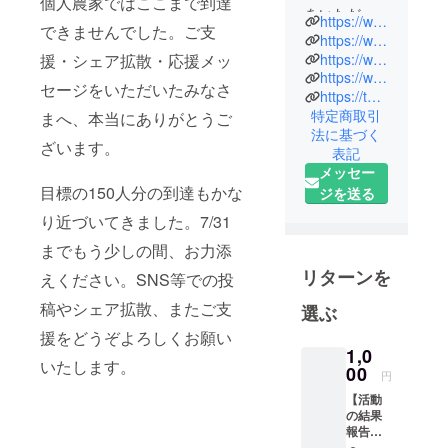
個人農家ではここまで到達
をいただ
https://www.happyfarm.jp
できませんでした。ご支
き、本当に
https://www.instagram.com/happyfarm.osaka/
ありがとう
https://www.facebook.com/happyfarm.osaka/
援・シェア拡散・応援メッ
https://www.youtube.com/channel/UCbF_0-8yP7JEmrKa6CPLkhg
ございま
セージをいただいたみなさ
https://twitter.com/happyfarm_osaka
す。
特定商取引
まへ、本当にありがとうご
法に基づく
大阪羽曳野
ざいます。
表記
市でイチジ
メッセー
クを中心に
目標の150人分の到達もかな
ジを送る
季節のお野
り近づいてきました。7/31
菜を生産し
までもう少しの間、お力添
ている
リターンを
「ハッピー
えください。SNS等での投
ファーム」
稿やシェア拡散、またご支
選ぶ
の吉川で
援をどうぞよろしくお願い
す。
1,0
いたします。
私1人妻1人
00
円
うさぎ1匹、
【活動
妻母妻父の4
の結果
人と1匹で家
報告お
よび感