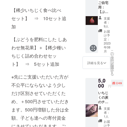
ご自宅
体験が
ので発
せてい
用：
できま
送時期
ただき
毎日、農業
【稀少いちじく食べ比べ
【ぶど
す。
は10月
ます。
を通じて社
うを肥
（希少
～11月
セット】 ⇒ 10セット追
支援
料にし
種いち
会への貢
頃にな
者：
た しあ
加
じくの
りま
9人
献、しあわ
わせ無
試食付
す。 ・
お届
せを追求し
花果】
き） 数
この返
け予
【ぶどうを肥料にした しあ
＋お礼
量制
定：
礼品を
て畑作業に
メール
2023
限：6粒
選択し
励んでいま
わせ無花果】＋【稀少種い
年08
（電子
時間制
支援い
こ
月
メー
す。
限：30
の
ただく
ちじく詰め合わせセッ
リ
ル） 果
分を目
タ
と、児
ー
実表面
安 圃場
ン
童養護
詳細を見る
ト】 ⇒ 5セット追加
を
に多少
の場
選
施設に1
択
のすれ
所：羽
す
パック
る
た痕
曳野
※先にご支援いただいた方が
を寄付
5,0
や、口
市 近
しま
残り49
不公平にならないよう少し
が割れ
00
鉄南大
す。も
円
てし
阪線
しお気
だけ区別させていただくた
いちじ
まった
古市駅
持ちで
くの炭
もの、
から徒
寄付額
め、＋500円させていただき
のチカ
色づき
歩10
を増額
ラで育
が少し
分 羽
いただ
支援
ます。500円増額した分は全
てたさ
悪いも
曳野市
けた場
者：
つまい
のな
誉田地
1人
額、子ども達への寄付資金
合は、
も「福
ど、味
区 開催
増額分
お届
めぐ
わいに
にさせていただきます。ご
時期：8
け予
を寄付