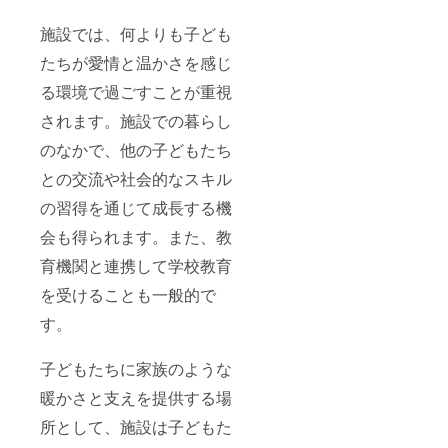
せてい
毎日採
ますの
ふんわ
寄付額
ただき
れたて
で、受
りと優
施設では、何よりも子ども
を増額
ます。
のもの
け取り
しく包
いただ
※先にご
を順に
日はご
たちが愛情と温かさを感じ
んで
けた場
支援い
発送し
指定で
クール
合は、
ただい
る環境で過ごすことが重視
ますの
きませ
便でお
増額分
た方が
で、受
ん。 発
届けし
を寄付
不公平
されます。施設での暮らし
け取り
送が近
ます。
に割り
になら
日はご
くなり
毎日採
当てさ
のなかで、他の子どもたち
ないよ
指定で
ました
れたて
せてい
う少し
きませ
らお知
のもの
ただき
との交流や社会的なスキル
だけ区
ん。 発
らせし
を順に
ます。
別させ
送が近
ます。
の習得を通じて成長する機
発送し
※先にご
ていた
くなり
受け取
ますの
支援い
だくた
ました
会も得られます。また、教
りが難
で、受
ただい
め、＋
らお知
しいお
け取り
た方が
500円さ
育機関と連携して学校教育
らせし
日にち
日はご
不公平
せてい
ます。
がわ
指定で
になら
を受けることも一般的で
ただき
受け取
かって
きませ
ないよ
ます。
りが難
いれ
ん。 発
う少し
す。
500円増
しいお
ば、ご
送が近
だけ区
額した
日にち
連絡く
くなり
別させ
分は全
がわ
ださい
ました
子どもたちに家族のような
ていた
額、子
かって
ませ。
らお知
だくた
ども達
いれ
暖かさと支えを提供する場
※品種の
らせし
め、＋
への寄
ば、ご
特性
ます。
500円さ
付資金
所として、施設は子どもた
連絡く
上、桝
受け取
せてい
にさせ
ださい
井ドー
りが難
ただき