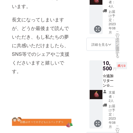
わせ無
ます。
種6個※
が絶品
者：
た、朝
粒まで
花果】
います。
高級感
稀に3種
4人
です。
採り完
です。
＋お礼
のある
になる
当園で
お届
熟のい
いちじ
メール
黒い化
ことも
け予
毎年ご
ちじく
くの量
長文になってしまいます
（電子
粧箱に
定：
ありま
好評い
です。
が必要
メー
2023
詰めて
す） 発
ただい
少し触
な場合
が、どうか最後まで読んで
年08
ル） 高
おり、
送時
ている
るだけ
は、お
こ
月
級感の
ギフト
の
期：8月
人気
いただき、もし私たちの夢
で簡単
手数で
リ
ある黒
にも喜
タ
下旬～9
No1の
に痛ん
すが支
ー
い化粧
ばれて
ン
月末 賞
詳細を見る
に共感いただけましたら、
品種で
でしま
援件数
を
箱に詰
いま
選
味期
す。 金
う完熟
でご調
択
めてお
SNS等でのシェアやご支援
す。 内
す
間：発
時芋：
果を、
整くだ
る
り、ギ
容量：
送後3日
ホクホ
専用の
さい。
くださいますと嬉しいで
10,
フトに
約
以内 概
ク系の
資材で
・この
残り3
も喜ば
500
1kg（9
要： ぶ
さつま
円
ふんわ
返礼品
す。
れてい
~12玉入
どうを
いもで
りと優
を選択
☆追加
ます。
り） 発
肥料に
す。焼
しく包
し支援
リター
内容
送時
して愛
き芋は
んで
いただ
ン☆
量：約
期：8月
情込め
もちろ
クール
くと、
【ぶど
1kg（9
中旬～9
て育て
ん、お
支援
便でお
児童養
うを肥
~12玉入
月中旬
た朝採
者：
味噌汁
届けし
護施設
料にし
り） 発
賞味期
2人
り完熟
や天ぷ
ます。
に1パッ
た しあ
送時
間：発
いちじ
お届
らなど
毎日採
クを寄
わせ無
期：8月
送後3日
け予
くで
様々な
れたて
付しま
花果】
中旬～9
定：
以内 概
す。 ・
お料理
のもの
す。も
＋【稀
2023
月中旬
要： 羽
白イチ
に使い
を順に
しお気
年08
少種い
賞味期
曳野の
ジ
やすい
発送し
こ
持ちで
月
ちじく
間：発
の
恵み
ク・・
です。
ますの
リ
寄付額
詰め合