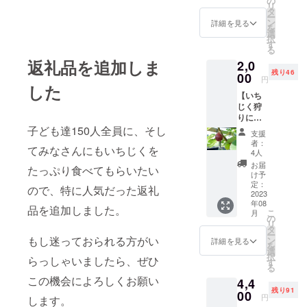
の
リ
わせ無
送時期
タ
ほしいか
ー
花果」
は10月
ン
詳細を見る
ら。
を
のス
頃にな
選
択
テッ
りま
す
る
カー
す。 ・
〇農業の取
返礼品を追加しま
2,0
（10cm
この返
り組み
残り46
角）と
00
礼品を
円
一緒
した
選択し
循環型農
【いち
に、 当
支援い
業、児童へ
じく狩
園から
ただく
りにご
のいちじく
感謝の
と、児
招待】
子ども達150人全員に、そし
気持ち
童養護
等寄贈、農
支援
＋お礼
を綴
施設に1
者：
福連携など
てみなさんにもいちじくを
メール
り、寄
パック
4人
（電子
付結果
に取り組ん
を寄付
お届
たっぷり食べてもらいたい
メー
の写真
しま
け予
でいます。
ル） 来
等入れ
定：
す。も
ので、特に人気だった返礼
また、「し
園いた
2023
たご報
しお気
年08
だき、
告をお
持ちで
品を追加しました。
あわせ無花
こ
月
樹上で
手紙で
の
寄付額
果」は食味
リ
しっか
しま
タ
を増額
ー
りと完
コンクール
もし迷っておられる方がい
す。 寄
ン
いただ
詳細を見る
を
熟した
付完了
選
けた場
で最高金賞
択
らっしゃいましたら、ぜひ
いちじ
後に活
す
合は、
る
を受賞しま
くをご
動結果
増額分
この機会によろしくお願い
4,4
自身の
を取り
した。
を寄付
残り91
手でも
00
まとめ
に割り
円
します。
ぎ取り
します
当てさ