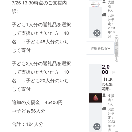
族経営して
7/26 13:30時点のご支援内
支援
謝の気
者：
いる小さな
持ちを
訳:
9人
綴った
農家です。
お届
お礼
け予
非農家出
メール
子ども1人分の返礼品を選択
定：
身、2020年
（電子
2023
して支援いただいた方 48
年10
メー
に脱サラ新
こ
月
ル）】
の
規就農しま
名 →子ども48人分のいち
リ
当園か
タ
ー
した。
ら感謝
ン
詳細を見る
じく寄付
を
の気持
選
前職はWEB
択
ちを綴
す
プログラ
る
り、寄
子ども2人分の返礼品を選択
2,0
付結果
マーとして7
の写真
00
して支援いただいた方 10
年勤めてま
円
等入れ
した。
【しあ
名 →子ども20人分のいち
たご報
わせ無
告をE-
農家になっ
じく寄付
花果ス
MAILで
た理由は、
テッ
しま
支援
カー】
美味しい新
す。 寄
者：
追加の支援金 45400円
＋お礼
付完了
1人
鮮な農産物
の手紙
後に活
お届
→子ども56人分
を自分自身
（紙媒
動結果
け予
体） 車
を取り
定：
も食べたい
などに
2023
まとめ
合計：124人分
し、お客様
年10
貼れる
します
こ
月
にも喜んで
「しあ
ので発