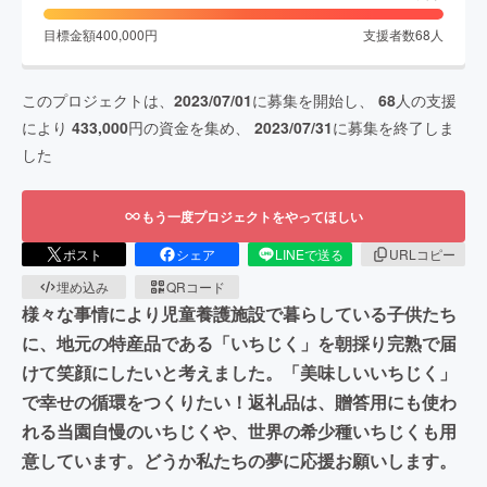
目標金額
400,000
円
支援者数
68
人
このプロジェクトは、
2023/07/01
に募集を開始し、
68
人の支援
により
433,000
円の資金を集め、
2023/07/31
に募集を終了しま
した
もう一度プロジェクトをやってほしい
ポスト
シェア
LINEで送る
URLコピー
埋め込み
QRコード
様々な事情により児童養護施設で暮らしている子供たち
に、地元の特産品である「いちじく」を朝採り完熟で届
けて笑顔にしたいと考えました。「美味しいいちじく」
で幸せの循環をつくりたい！返礼品は、贈答用にも使わ
れる当園自慢のいちじくや、世界の希少種いちじくも用
意しています。どうか私たちの夢に応援お願いします。