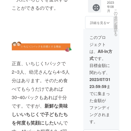
ば、ご
でご利
るだけ
を増額
詰め合
2023
です。
下旬～9
恵み
連絡く
用の場
で簡単
いただ
年08
ことができるのです。
わせ
内容
月末 賞
たっぷ
ださい
合は、
こ
に痛ん
月
けた場
セッ
量：12
の
味期
りの豊
ませ。
発送先
リ
でしま
合は、
ト】＋
玉入り
タ
間：発
かな土
※ギフト
の方の
ー
う完熟
増額分
お礼
（内、
ン
送後3日
詳細を見る
で育て
でご利
お名前
を
果を、
を寄付
メール
ビオレ
選
以内 概
た、朝
用の場
とご住
択
専用の
に割り
（電子
ソリエ
す
要： ぶ
採り完
合は、
所を備
る
資材で
当てさ
メー
ス6個、
どうを
このプロ
熟のい
発送先
考欄に
ふんわ
せてい
ル） 高
桝井
肥料に
ちじく
の方の
ご記載
りと優
ジェクト
ただき
級感の
ドー
して愛
です。
お名前
くださ
しく包
ます。
ある黒
フィン3
情込め
は、
All-In方
少し触
とご住
いま
んで
い化粧
個、他
て育て
るだけ
所を備
せ。 ・
クール
式
です。
箱に詰
稀少種
た朝採
で簡単
考欄に
この返
便でお
正直、いちじく1パックで
めてお
いちじ
り完熟
目標金額に
に痛ん
ご記載
礼品を
届けし
り、ギ
く3個）
いちじ
でしま
くださ
選択し
2~3人、幼児さんなら4~5人
ます。
関わらず、
フトに
発送時
くで
う完熟
いま
支援い
毎日採
も喜ば
期：9月
す。 ・
2023/07/31
果を、
分はあります。そのため食
せ。 ・
ただく
れたて
れてい
中旬～
白イチ
専用の
この返
と、児
のもの
23:59:59
ま
ます。
10月末
ジ
べてもらうだけであれば
資材で
礼品を
童養護
を順に
内容
賞味期
ク・・
でに集まっ
ふんわ
選択し
施設に1
発送し
量：し
30~40パックもあれば十分
間：発
・”ブル
りと優
支援い
パック
ますの
た金額が
あわせ
送後3日
ジャ
しく包
ただく
を寄付
で、受
です。ですが、
新鮮な美味
無花果
以内 概
ソット
ファンディ
んで
と、児
しま
け取り
⇒約
要： 地
グリー
クール
童養護
す。も
しいいちじくで子どもたち
日はご
ングされま
1kg（9
域に
ス” 酸
便でお
施設に1
しお気
指定で
~12玉入
よって
味と甘
す。
届けし
パック
を何度も笑顔にしたい
んで
持ちで
きませ
り）
は「幻
みのバ
ます。
を寄付
寄付額
ん。 発
、 希
の黒い
ランス
毎日採