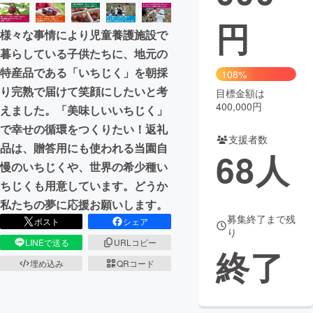
円
まちづくり・地域活性化
様々な事情により児童養護施設で
暮らしている子供たちに、地元の
CAMPFIRE for Social Good
CAMPFIRE Creation
特産品である「いちじく」を朝採
108%
CAMPFIREふるさと納税
machi-ya
コミュニティ
り完熟で届けて笑顔にしたいと考
目標金額は
400,000円
えました。「美味しいいちじく」
で幸せの循環をつくりたい！返礼
支援者数
品は、贈答用にも使われる当園自
68
人
慢のいちじくや、世界の希少種い
ちじくも用意しています。どうか
私たちの夢に応援お願いします。
募集終了まで残
ポスト
シェア
り
LINEで送る
URLコピー
終了
埋め込み
QRコード