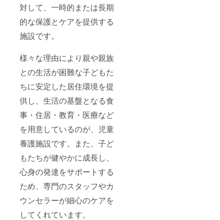
比べて
曳野の
と豊潤
対して、一時的または長期
・”ビオ
※ギフト
小ぶり
恵み
な香り
レソリ
でご利
な果実
的な保護とケアを提供する
たっぷ
が特徴
エス”
用の場
になり
りの豊
の黒い
フラン
合は、
ます。
施設です。
かな土
ちじく
ス原産
発送先
・この
で育て
です。
の黒イ
の方の
返礼品
た、朝
少し触
チジ
お名前
様々な理由により親や親族
を選択
採り完
るだけ
ク。濃
とご住
し支援
熟のい
で簡単
厚な甘
所を備
との生活が困難な子どもた
いただ
ちじく
に痛ん
みと豊
考欄に
くと、
です。
でしま
ちに安定した居住環境を提
潤な香
ご記載
児童養
少し触
う完熟
りが特
くださ
護施設
るだけ
供し、生活の基盤となる食
果を、
徴。青
いま
に1パッ
で簡単
専用の
空レス
せ。 ・
クを寄
事・住居・教育・医療など
に痛ん
資材で
トラン
この返
付しま
でしま
ふんわ
でも紹
礼品を
を用意しているのが、児童
す。も
う完熟
りと優
介され
選択し
しお気
果を、
しく包
た品種
支援い
養護施設です。また、子ど
持ちで
専用の
んで
です。
ただく
寄付額
資材で
クール
少し触
もたちが健やかに成長し、
と、児
を増額
ふんわ
便でお
るだけ
童養護
いただ
りと優
心身の発達をサポートする
届けし
で簡単
施設に2
けた場
しく包
ます。
に痛ん
パック
合は、
ため、専門のスタッフやカ
んで
毎日採
でしま
を寄付
増額分
クール
れたて
う完熟
しま
ウンセラーが細心のケアを
を寄付
便でお
のもの
果を、
す。も
に割り
届けし
を順に
専用の
しお気
してくれています。
当てさ
ます。
発送し
資材で
持ちで