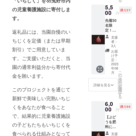
「いちじく」を羽曳野市内
る
いちじ
成シル
方はご
フィン
5,5
くなど
クス
遠慮く
のみで
の児童養護施設に寄付しま
残り27
の世界
00
イー
ださい
す。 ク
円
の希少
ト、熟
す。
ますよ
ラウド
先着30
種いち
成金時
うお願
ファン
名限
じくと
芋、紫
い申し
ディン
定！早
一般的
返礼品には、当園自慢のい
芋の食
上げま
グ終了
期割
な品種
べ比べ
す。 内
後、候
支援
ちじくを定価（または早期
引：
桝井
セット
容量：
者：
補日を
【ぶど
ドー
です。
3人
約
ご連絡
割引）でご用意していま
うを肥
フィン
シルク
1kg（9
お届
します
料にし
のお任
スイー
け予
~12玉入
のでご
す。ご支援いただくと、当
た しあ
せいち
定：
ト：
り） 発
都合に
わせ無
2023
じく詰
しっと
送時
園の通常利益分から寄付代
合わせ
年08
花果】
め合わ
りとし
期：8月
て実施
こ
月
＋お礼
せセッ
の
金を賄います。
たシル
中旬～9
日を相
リ
メール
トで
タ
クのよ
月中旬
談の上
ー
（電子
す。 内
ン
うな舌
詳細を見る
賞味期
きめて
を
メー
このプロジェクトを通じて
容量：
選
ざわり
間：発
いきま
択
ル） ほ
12玉入
す
の、と
送後2日
す。 ご
る
新鮮で美味しい完熟いちじ
んのお
り
ても甘
以内 概
家族や
6,0
気持ち
（内、
いさつ
要： 羽
ご友人
くをあなたが食べること
残り96
です
00
桝井
まいも
曳野の
円
とお越
が、定
ドー
です。
恵み
で、結果的に児童養護施設
しいた
【ぶど
価より
フィン6
焼き芋
たっぷ
だく際
うを肥
お求め
個、稀
や、ス
の子どもたちもいちじくを
りの豊
も、ご
料にし
やすく
少種い
イート
かな土
支援1件
た しあ
してい
食べられる仕組みとなって
ちじく2
ポテト
で育て
支援
につき6