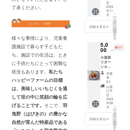
り」食
はあま
定：
月中旬
に割り
了承ください。
べ比べ3
2023
り影響
～9月中
当てさ
年11
種セッ
ありま
旬の土
せてい
こ
月
ト
せんが
の
日祝日
ただき
リ
＋ お
見た目
タ
内容：
ます。
ー
礼の
の都合
ン
いちじ
詳細を見る
を
メール
上から
選
くのも
択
内容
最高品
す
ぎ取り6
様々な事情により、児童養
る
量：約
質から
粒ま
5,0
3kg（目
少し外
で。当
護施設で暮らす子どもた
残り1
安4本ず
00
れてし
日、採
円
つｘ3
まった
ち。施設での生活は、とき
れたて
☆追加
種） 発
完熟い
を食べ
リター
に子供たちにとって困難な
送時
ちじく
ていた
ン☆
期：11
です。
だいて
状況もあります。
私たち
【稀少
月下旬
この返
も、持
支援
いちじ
～12月
礼品は
ち帰っ
者：
ハッピーファームの目標
く食べ
中旬頃
特性上
9人
ていた
比べ
賞味期
日持ち
だいて
お届
は、美味しいいちじくを通
セッ
間：発
が特に
け予
もかま
ト】＋
送後2週
定：
しない
して世の中に笑顔の輪を広
いませ
お礼
2023
間程度
可能性
ん。 ※
年08
メール
を目安
げることです。
そこで、
羽
があり
もぎ取
こ
月
（電子
に、冷
の
ますの
り体験
リ
曳野（はびきの）の豊かな
メー
暗所に
タ
で、北
ができ
ー
ル） 黒
て保
ン
海道・
詳細を見る
るのは
を
自然が育んだ特産品である
いちじ
管。 概
選
沖縄・
桝井
択
くや白
要： 熟
す
離島の
ドー