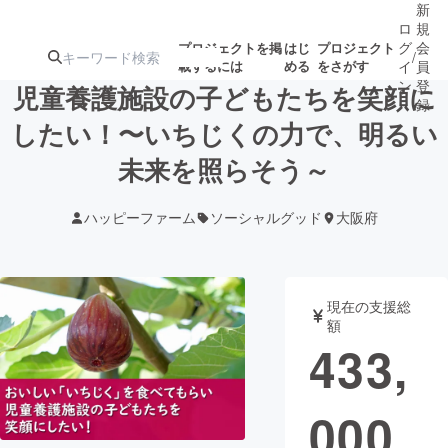
新
ロ
規
グ
会
プロジェクトを掲
はじ
プロジェクト
/
載するには
める
をさがす
イ
員
ン
登
児童養護施設の子どもたちを笑顔に
録
したい！〜いちじくの力で、明るい
未来を照らそう～
人気のプロ
注目のリ
注目の新着プロ
募集終了が近いプ
もうすぐ公開
ジェクト
ターン
ジェクト
ロジェクト
されます
ハッピーファーム
ソーシャルグッド
大阪府
アート・写真
音楽
現在の支援総
テクノロジー・ガジェット
ゲーム・サ
額
433,
映像・映画
書籍・雑誌
000
ビジネス・起業
チャレンジ