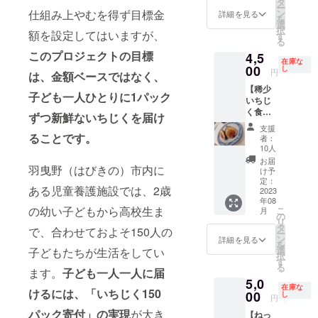
送後3日
タ
たっぷ
・”ブル
甘すぎ
で、受
ー
を増額
わせ
以内 概
仕組み上やむを得ず目標金
ン
りの豊
詳細を見る
ジャ
るさつ
け取り
を
いただ
セッ
要： 羽
選
かな土
ソット
まいも
日はご
択
けた場
額を設定してはいますが、
ト】＋
曳野の
す
で育て
グリー
が苦手
指定で
る
合は、
お礼
恵み
た、朝
ス” 酸
な方に
きませ
増額分
このプロジェクトの目標
4,5
メール
たっぷ
採り完
味と甘
もおす
在庫な
ん。 発
を寄付
（電子
00
りの豊
し
熟のい
みのバ
円
すめで
は、金額ベースではなく、
送が近
に割り
メー
かな土
ちじく
ランス
す。 紫
くなり
当てさ
【稀少
ル） 高
で育て
です。
がよ
子ども一人ひとりに1パック
芋： 果
ました
せてい
いちじ
級感の
た、朝
少し触
く、園
肉が紫
らお知
ただき
く食べ
ある黒
採り完
ずつ新鮮ないちじくを届け
るだけ
主お気
色のさ
らせし
ます。
比べ
い化粧
熟のい
で簡単
に入り
支援
つまい
ます。
セッ
箱に詰
ることです。
ちじく
に痛ん
者：
の品種
もで
受け取
ト】＋
めてお
です。
10人
でしま
です。
す。ス
りが難
お礼
り、ギ
少し触
う完熟
お届
・黒イ
イート
しいお
羽曳野（はびきの）市内に
メール
フトに
るだけ
け予
果を、
チジ
ポテト
日にち
（電子
も喜ば
定：
で簡単
専用の
ク・・
やマッ
がわ
ある児童養護施設では、2歳
メー
2023
れてい
に痛ん
資材で
・”久留
シュ状
かって
年08
ル） 黒
ます。
でしま
ふんわ
米くろ
の幼い子どもから高校生ま
にして
こ
いれ
月
いちじ
内容
の
う完熟
りと優
みつ”
紫芋モ
リ
ば、ご
くや白
量：し
タ
果を、
しく包
で、合わせておよそ150人の
国産の
ンブラ
ー
連絡く
いちじ
あわせ
ン
専用の
詳細を見る
んで
黒イチ
ン、バ
を
ださい
くなど
無花果
選
子どもたちが生活をしてい
資材で
クール
ジク。
ニラア
択
ませ。
の世界
⇒約
す
ふんわ
便でお
まるで
イスと
る
・この
の希少
ます。
子ども一人一人に届
1kg（9
りと優
届けし
蜜のよ
合わせ
返礼品
5,0
種いち
~12玉入
しく包
ます。
うにと
在庫な
るなど
を選択
けるには、「いちじく150
じくと
00
り）
し
んで
毎日採
円
ろりと
スイー
し支援
一般的
、 希
クール
れたて
した食
ツとし
パック寄付」の実現
が大き
いただ
【ねっ
な品種
少種い