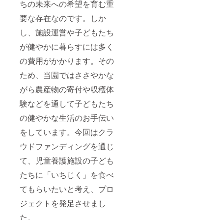
ちの未来への希望を育む重
ていた
ませ。
フィン
しいお
ます。
だきま
※ギフト
（一般
日にち
500円増
要な存在なのです。しか
す。ご
でご利
的な品
がわ
額した
了承く
用の場
種）に
かって
し、施設運営や子どもたち
分は全
ださ
合は、
比べて
いれ
額、子
い。
発送先
小ぶり
が健やかに暮らすには多く
ば、ご
ども達
の方の
な果実
連絡く
への寄
の費用がかかります。その
お名前
になり
ださい
付資金
とご住
ます。
ませ。
にさせ
ため、当園ではささやかな
所を備
・この
※品種の
ていた
考欄に
返礼品
特性
だきま
がら農産物の寄付や収穫体
ご記載
を選択
上、稀
す。ご
くださ
し支援
少種い
了承く
験などを通して子どもたち
いま
いただ
ちじく
ださ
せ。 ・
くと、
の健やかな生活のお手伝い
は桝井
い。
この返
児童養
ドー
礼品を
をしています。今回はクラ
護施設
フィン
選択し
に1パッ
（一般
ウドファンディングを通じ
支援い
クを寄
的な品
ただく
付しま
種）に
て、児童養護施設の子ども
と、児
す。も
比べて
童養護
しお気
小ぶり
たちに「いちじく」を食べ
施設に2
持ちで
な果実
パック
寄付額
になり
てもらいたいと考え、プロ
を寄付
を増額
ます。
しま
ジェクトを発足させまし
いただ
・この
す。も
けた場
返礼品
た。
しお気
合は、
を選択