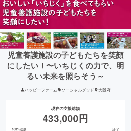
児童養護施設の子どもたちを笑顔
にしたい！〜いちじくの力で、明
るい未来を照らそう～
ハッピーファーム
ソーシャルグッド
大阪府
現在の支援総額
433,000
円
終了
108
%達成