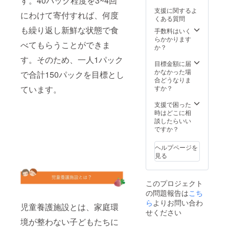
す。40パック程度を3~4回
しま
を増額
送が近
少種い
ダイヤ
がよ
れたて
す。も
いただ
支援に関するよ
くなり
ちじく
モン
にわけて寄付すれば、何度
く、園
のもの
しお気
けた場
くある質問
ました
詰め合
ド」や
主お気
を順に
持ちで
合は、
らお知
も繰り返し新鮮な状態で食
わせ
「黒蜜
手数料はいく
に入り
発送し
寄付額
増額分
らせし
セット
姫」と
らかかります
の品種
ますの
を増額
を寄付
ます。
べてもらうことができま
⇒桝井
いった
か？
です。
で、受
いただ
に割り
受け取
ドー
名前で
・黒イ
け取り
けた場
す。そのため、一人1パック
当てさ
りが難
フィン
ブラン
目標金額に届
チジ
日はご
合は、
せてい
しいお
中心＋
ド化さ
かなかった場
ク・・
指定で
で合計150パックを目標とし
増額分
ただき
日にち
稀少種2
れてい
合どうなりま
・”久留
きませ
を寄付
ます。
がわ
種詰め
るもの
すか？
ています。
米くろ
ん。 発
に割り
かって
合わせ
と同じ
みつ”
送が近
当てさ
いれ
12玉入
品種の
支援で困った
国産の
くなり
せてい
ば、ご
り 送時
もの
時はどこに相
黒イチ
ました
ただき
連絡く
期：8月
を、ぶ
談したらいい
ジク。
らお知
ます。
ださい
中旬～
どうを
ですか？
まるで
らせし
ませ。
10月末
肥料に
蜜のよ
ます。
※品種の
にかけ
して愛
うにと
受け取
ヘルプページを
特性
て、2回
情込め
ろりと
りが難
見る
上、稀
にわけ
て育て
した食
しいお
少種い
て発送
たビオ
感と濃
日にち
ちじく
しま
レソリ
厚な甘
がわ
このプロジェクト
は桝井
す。 賞
エスで
みが特
かって
ドー
の問題報告は
こち
味期
す。
徴で
いれ
フィン
間：発
ら
よりお問い合わ
ねっと
す。 ・
ば、ご
児童養護施設とは、家庭環
（一般
送後3日
りとし
黒イチ
せください
連絡く
的な品
以内 概
た濃厚
ジ
境が整わない子どもたちに
ださい
種）に
要： 羽
な甘み
ク・・
ませ。