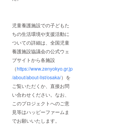
持ちで
増額分
し支援
寄付額
を寄付
いただ
を増額
に割り
くと、
いただ
当てさ
児童養
けた場
せてい
護施設
児童養護施設での子どもた
合は、
ただき
に1パッ
増額分
ます。
クを寄
ちの生活環境や支援活動に
を寄付
付しま
に割り
ついての詳細は、全国児童
す。も
当てさ
しお気
養護施設協議会の公式ウェ
せてい
持ちで
ただき
寄付額
ブサイトから各施設
ます。
を増額
いただ
（
https://www.zenyokyo.gr.jp
けた場
合は、
/about/about-list/osaka/
）を
増額分
ご覧いただくか、直接お問
を寄付
に割り
い合わせください。なお、
当てさ
せてい
このプロジェクトへのご意
ただき
ます。
見等はハッピーファームま
でお願いいたします。