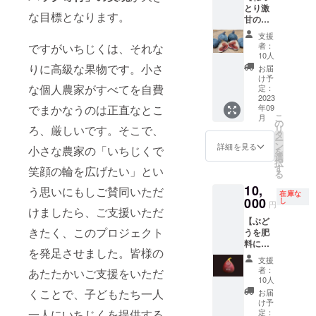
便でお
のもの
感と濃
てお楽
くと、
とり激
桝井
ちじく
届けし
を順に
な目標となります。
厚な甘
しみく
児童養
甘の黒
ドー
詰め合
ます。
発送し
みが特
ださ
護施設
いちじ
フィン
わせ
毎日採
ますの
支援
徴で
い。焼
に1パッ
くビオ
のお任
セット
れたて
者：
ですがいちじくは、それな
で、受
す。 ・
き芋で
クを寄
レソリ
せいち
⇒桝井
10人
のもの
け取り
黒イチ
食べる
付しま
エス＆
じく詰
りに高級な果物です。小さ
ドー
を順に
お届
日はご
ジ
と甘さ
す。も
お任せ
め合わ
フィン
け予
発送し
指定で
ク・・
控えめ
しお気
詰め合
な個人農家がすべてを自費
せセッ
定：
中心＋
ますの
きませ
・”ビオ
であっ
持ちで
わせ
2023
トで
稀少種2
で、受
ん。 発
レソリ
さりと
でまかなうのは正直なとこ
寄付額
年09
セッ
す。 内
種詰め
け取り
送が近
エス”
こ
した味
月
を増額
ト】＋
容量：
の
合わせ
日はご
くなり
フラン
ろ、厳しいです。そこで、
リ
わいで
いただ
お礼
12玉入
タ
12玉入
指定で
ました
ス原産
ー
す。 ・
けた場
メール
り
ン
り 送時
詳細を見る
きませ
小さな農家の「いちじくで
らお知
の黒イ
を
この返
合は、
（電子
（内、
選
期：8月
ん。 発
らせし
チジ
択
礼品を
増額分
メー
桝井
す
中旬～
笑顔の輪を広げたい」とい
送が近
ます。
ク。濃
る
選択し
を寄付
ル） 高
ドー
10月末
くなり
受け取
厚な甘
支援い
に割り
10,
級黒い
う思いにもしご賛同いただ
フィン6
にかけ
ました
りが難
在庫な
みと豊
ただく
当てさ
ちじく
000
個、稀
し
て、2回
らお知
円
しいお
潤な香
と、児
せてい
けましたら、ご支援いただ
「ビオ
少種い
にわけ
らせし
日にち
りが特
童養護
ただき
【ぶど
レソリ
ちじく2
て発送
ます。
がわ
徴。青
きたく、このプロジェクト
施設に1
ます。
うを肥
エス」
種6個※
しま
受け取
かって
空レス
パック
料にし
を中心
稀に3種
す。 賞
りが難
いれ
を発足させました。皆様の
トラン
を寄付
た しあ
に、お
になる
味期
しいお
支援
ば、ご
でも紹
しま
わせ無
任せい
ことも
間：発
者：
あたたかいご支援をいただ
日にち
連絡く
介され
す。も
花果】
ちじく
ありま
10人
送後3日
がわ
ださい
た品種
しお気
＋【稀
詰め合
す） 発
くことで、子どもたち一人
以内 概
お届
かって
ませ。
です。
持ちで
少種い
わせ
送時
け予
要： 羽
いれ
※ギフト
少し触
寄付額
ちじく
一人にいちじくを提供する
セット
定：
期：8月
曳野の