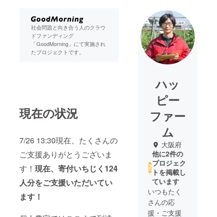
社会問題と向き合う人のクラウ
ドファンディング
「GoodMorning」にて実施され
たプロジェクトです。
ハッ
ピー
現在の状況
ファー
ム
7/26 13:30現在、たくさんの
大阪府
ご支援ありがとうございま
他に2件の
プロジェク
す！
現在、寄付いちじく124
トを掲載し
ています
人分をご支援いただいてい
いつもたく
ます！
さんの応
援・ご支援