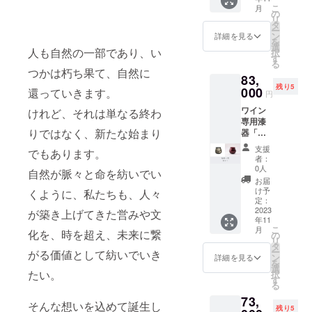
ロワー
り’を表
RINNE
トにし
こ
月
を記念
ル」
の
現する
』銀・
まし
リ
して、
『輪廻
タ
アー
黒蒔絵
た。 ’自
ー
CAMPF
RINNE
ン
ル・
詳細を見る
然と人
を
IRE特別
』
選
ド・テ
との繋
人も自然の一部であり、い
択
価格
『艶
す
ロワー
がり’を
る
（改定
TSUYA
ルの美
表現す
つかは朽ち果て、自然に
83,
前価格
』
しい世
るアー
残り5
より約
000
『然
還っていきます。
界観を
ル・
円
9％OFF
ZEN』
ご堪能
ド・テ
ワイン
） ＋ 送
けれど、それは単なる終わ
メタ
下さ
ロワー
専用漆
料サー
リック
い。
ルの美
りではなく、新たな始まり
器「テ
ビス で
な風合
【価
しい世
ロワー
のご案
いの新
格】 改
界観
支援
でもあります。
ル」輪
内で
作『輪
定前価
者：
と、口
廻＆艶
す。 ワ
廻
0人
格
当たり
自然が脈々と命を紡いでい
セット
イン専
RINNE
107,800
お届
の違い
新作
用漆器
』に、
け予
円
くように、私たちも、人々
による
「輪廻
「テロ
定：
漆の質
→ 特
変化と
RINNE
2023
ワー
が築き上げてきた営みや文
感によ
別価格
いうワ
年11
」発売
ル」
るワイ
97,000
インの
こ
月
を記念
化を、時を超え、未来に繋
『輪廻
の
ンの感
円（税
新たな
リ
して、
RINNE
タ
じ方の
込）
楽しみ
ー
がる価値として紡いでいき
CAMPF
』
ン
違いが
詳細を見る
＆ 送
方を、
を
IRE特別
『煌
選
最も分
料サー
トータ
たい。
択
価格
KIRAM
す
かりや
ビス
ルで満
る
（改定
EKI』
すい
【製品
喫して
73,
前価格
メタ
『艶
情報】
そんな想いを込めて誕生し
くださ
残り5
より約
リック