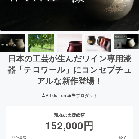
日本の工芸が生んだワイン専用漆
器「テロワール」にコンセプチュ
アルな新作登場！
Art de Terroir
プロダクト
現在の支援総額
152,000
円
終了
30
%達成