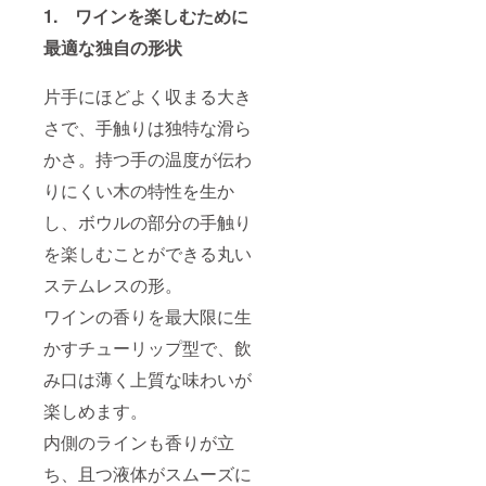
りま
1. ワインを楽しむために
す。 ＜
素材＞
最適な独自の形状
素地：
天然木
片手にほどよく収まる大き
（ミズ
メザク
さで、手触りは独特な滑ら
ラ）
かさ。持つ手の温度が伝わ
塗
り：漆
りにくい木の特性を生か
し、ボウルの部分の手触り
を楽しむことができる丸い
ステムレスの形。
ワインの香りを最大限に生
かすチューリップ型で、飲
み口は薄く上質な味わいが
楽しめます。
内側のラインも香りが立
ち、且つ液体がスムーズに