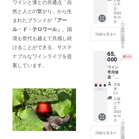
x 最大
絵：
ワインと漆との共通点「自
個体に
ベー
用漆器
の漆塗
け予
円（税
径
『輪廻
より多
シック
「テロ
定：
りで
込）
然と人との繋がり」から生
83mm
RINNE
少の差
セット
2023
ワー
しっと
＆ 送
x 高
』銀・
異があ
年10
新作
ル」
りとし
まれたブランドが
「アー
料サー
79mm
黒蒔絵
こ
りま
月
「輪廻
『輪廻
の
た質感
ビス
※手仕事
リ
す。 ＜
RINNE
ル・ド・テロワール」
。国
RINNE
タ
の『艶
【製品
のため
ー
素材＞
」発売
』
ン
TSUYA
詳細を見る
情報】
個体に
『蒔
を
素地：
境も世代も越えて共感し続
を記念
『然
選
』』と
＜サイ
より多
絵
択
天然木
して、
ZEN』
す
を組み
ズ＞ 口
少の差
MAKI-
る
けることができる、サステ
（ミズ
CAMPF
メタ
合わせ
径
異があ
E』
メザク
65,
IRE特別
リック
まし
63mm
りま
ナブルなワインライフを提
金・
ラ）
残り5
価格
000
な風合
た。
x 最大
円
す。 ＜
銀・螺
（改定
いの新
【価
案しています。
径
素材＞
鈿
塗
ワイン
前価格
作『輪
格】 改
83mm
素地：
り：漆
専用漆
より約
廻
定前価
x 高
天然木
器「テ
5％OFF
RINNE
格
79mm
（ミズ
蒔
ロワー
） ＋ 送
』に、
91,300
※手仕事
支援
メザク
絵：
ル」飲
料サー
木の感
円
者：
のため
ラ）
『輪廻
み比べ
ビス で
触が残
0人
→ 特
個体に
RINNE
セット
のご案
るナ
別価格
お届
より多
塗
』銀・
新作
内で
チュラ
け予
83,000
少の差
り：漆
黒蒔絵
「輪廻
す。 ワ
定：
ルな
円（税
異があ
RINNE
2023
イン専
『然
込）
りま
蒔
年10
」発売
用漆器
ZEN』
＆ 送
す。 ＜
絵：
こ
月
『蒔
を記念
「テロ
の
を組み
料サー
素材＞
『輪廻
リ
絵
して、
ワー
タ
合わせ
ビス
素地：
RINNE
ー
MAKI-
CAMPF
ル」 ＜
ン
まし
詳細を見る
【製品
天然木
』銀・
を
E』
IRE特別
ベー
選
た。
情報】
（ミズ