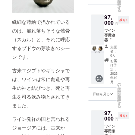
を
なスカ
りも早
選
択
ルと愛
く最優
す
る
らしい
先でお
97,
萌芽の
届けし
残り5
繊細な蒔絵で描かれている
蒔絵。
ます！
000
円
輪廻再
新作
のは、崩れ落ちそうな骸骨
ワイン
生の世
「輪廻
専用漆
界観を
RINNE
（スカル）と、それに呼応
器「テ
お楽し
」発売
ロワー
みくだ
を記念
支援
するブドウの芽吹きのシー
ル」＜
さい。
して、
者：
コンセ
【価
CAMPF
0人
ンです。
プトシ
格】 定
IRE特別
お届
リーズ
価
価格
け予
＞セッ
63,800
（改定
定：
古来エジプトやギリシャで
ト 新作
2023
円
前価格
年10
は、ワインは常に創造や再
「輪廻
→ 特
より約
こ
月
RINNE
別価格
10％OF
の
リ
生の神と結びつき、死と再
」発売
58,000
F） ＋
タ
ー
を記念
円（税
送料
ン
詳細を見る
生を司る飲み物とされてき
を
して、
込）
サービ
選
択
CAMPF
＆ 送
ス での
す
ました。
る
IRE特別
料サー
ご案内
97,
価格
ビス
です。
残り5
（改定
000
【製品
ワイン
ワイン発祥の国と言われる
円
前価格
情報】
専用漆
ワイン
より約
ジョージアには、古来か
＜サイ
器「テ
専用漆
10％OF
ズ＞ 口
ロワー