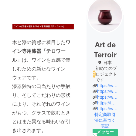
木と漆の質感に着目した
ワ
Art de
イン専用漆器「テロワー
Terroir
ル」
は、ワインを五感で楽
日本
しむための新たなワイン
初めてのプ
ロジェクト
ウェアです。
です
https://www.artdeterroir.com/
漆器独特の口当たりや手触
https://www.instagram.com/artdeterroir/
り、そしてこだわりの形状
https://www.facebook.com/artdeterroir
https://twitter.com/ArtdeTerroir
により、それぞれのワイン
https://www.youtube.com/channel/UCm2XTX5g9IUKEQb_dLrDUSw
がもつ、グラスで飲むとき
特定商取引
法に基づく
とはまた異なる味わいが引
表記
き出されます。
メッセー