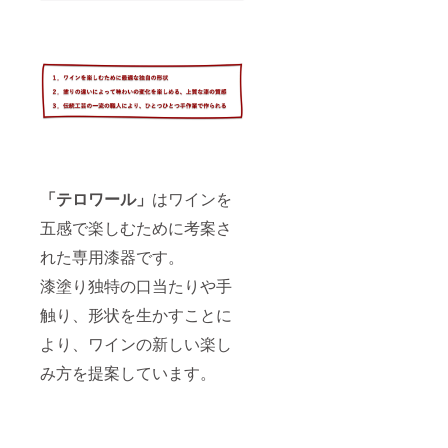
格
※手仕事
68,200
のため
円
個体に
→ 特
より多
別価格
少の差
65,000
異があ
円（税
りま
込）
す。 ＜
＆ 送
素材＞
料サー
素地：
ビス
天然木
【製品
（ミズ
「テロワール」
はワインを
情報】
メザク
＜サイ
ラ）
五感で楽しむために考案さ
ズ＞ 口
径
塗
れた専用漆器です。
63mm
り：漆
x 最大
漆塗り独特の口当たりや手
径
83mm
触り、形状を生かすことに
x 高
より、ワインの新しい楽し
79mm
※手仕事
み方を提案しています。
のため
個体に
より多
少の差
異があ