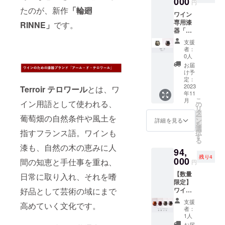
000
TSUYA
＜サイ
円
い。
5％OFF
な風合
』と
たのが、新作
「輪廻
ズ＞ 口
【価
ワイン
） ＋ 送
いの新
『然
径
格】 改
専用漆
料サー
RINNE」
です。
作『輪
ZEN』
63mm
定前価
器「テ
ビス で
廻
とを組
x 最大
格
ロワー
のご案
RINNE
み合わ
径
支援
206,800
ル」輪
内で
』に、
せまし
者：
83mm
円
廻 ＆ 然
す。 ワ
高級感
0人
た。
x 高
→ 特
セット
イン専
のある
【価
お届
79mm
別価格
新作
用漆器
オレン
け予
格】 改
※手仕事
186,000
「輪廻
「テロ
定：
ジゴー
定前価
のため
円（税
RINNE
2023
ワー
Terroir テロワール
とは、ワ
ルドの
格
個体に
込）
年11
」発売
ル」
輝きが
107,800
より多
＆ 送
こ
月
を記念
イン用語として使われる、
『輪廻
の
美しい
円
少の差
料サー
リ
して、
RINNE
タ
『煌
→ 特
異があ
ビス
ー
葡萄畑の自然条件や風土を
CAMPF
』
ン
KIRAM
詳細を見る
別価格
りま
【製品
を
IRE特別
『艶
選
EKI』を
97,000
す。 ＜
情報】
指すフランス語。ワインも
択
価格
TSUYA
す
組み合
円（税
素材＞
＜サイ
る
（改定
』 メタ
わせま
込）
漆も、自然の木の恵みに人
素地：
ズ＞ 口
94,
前価格
リック
した。
＆ 送
天然木
径
残り4
より約
000
な風合
【価
間の知恵と手仕事を重ね、
料サー
円
（ミズ
63mm
9％OFF
いの新
格】 改
ビス
メザク
x 最大
【数量
） ＋ 送
日常に取り入れ、それを嗜
作『輪
定前価
【製品
ラ）
径
限定】
料サー
廻
格
情報】
83mm
ワイン
好品として芸術の域にまで
ビス で
RINNE
94,600
＜サイ
塗
x 高
専用漆
のご案
』と、
円
ズ＞ 口
支援
り：漆
79mm
高めていく文化です。
器「テ
内で
美しい
→ 特
者：
径
※手仕事
ロワー
す。 ワ
ワイン
1人
別価格
63mm
蒔
のため
ル」
イン専
カラー
86,000
お届