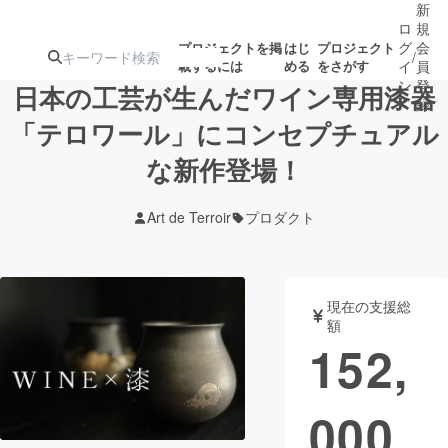
新
ロ
規
グ
会
プロジェクトを掲
はじ
プロジェクト
/
載するには
める
をさがす
イ
員
ン
登
日本の工芸が生んだワイン専用漆器
録
「テロワール」にコンセプチュアル
な新作登場！
人気のプロ
注目のリ
注目の新着プロ
募集終了が近いプ
もうすぐ公開
ジェクト
ターン
ジェクト
ロジェクト
されます
Art de Terroir
プロダクト
アート・写真
音楽
現在の支援総
テクノロジー・ガジェット
ゲーム・サ
額
152,
映像・映画
書籍・雑誌
000
ビジネス・起業
チャレンジ