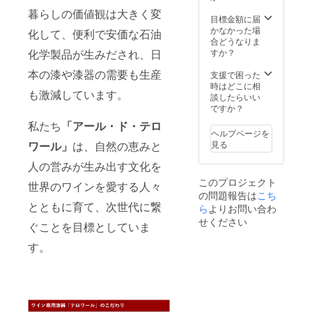
計３点
堪能く
より多
絵：
暮らしの価値観は大きく変
をセッ
ださ
目標金額に届
少の差
『輪廻
トにし
い。
かなかった場
異があ
RINNE
化して、便利で安価な石油
まし
【価
合どうなりま
りま
』銀・
た。 滑
格】 改
すか？
化学製品が生みだされ、日
す。 ＜
黒蒔絵
らかな
定前価
素材＞
「艶」
本の漆や漆器の需要も生産
格
支援で困った
素地：
、マッ
99,000
時はどこに相
天然木
も激減しています。
トな
円
談したらいい
（ミズ
「宙」
→ 特
ですか？
メザク
、木を
別価格
ラ）
私たち
「アール・ド・テロ
感じる
94,000
ヘルプページを
「然」
円（税
塗
見る
ワール」
は、自然の恵みと
。それ
込）
り：漆
ぞれの
＆ 送
人の営みが生み出す文化を
個性に
料サー
蒔
このプロジェクト
よって
世界のワインを愛する人々
ビス
絵：
の問題報告は
こち
感じる
【製品
『輪廻
とともに育て、次世代に繋
ワイン
ら
よりお問い合わ
情報】
RINNE
の味わ
＜サイ
』銀・
せください
ぐことを目標としていま
いの変
ズ＞ 口
黒蒔絵
化をお
径
す。
楽しみ
63mm
くださ
x 最大
い。
径
【価
83mm
格】 改
x 高
定前価
79mm