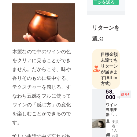
ジを送る
リターンを
選ぶ
木製なので中のワインの色
目標金額
をクリアに見ることができ
未達でも
リターン
ません。だからこそ、味や
が届きま
香りそのものに集中する、
す
(All-in
方式)
テクスチャーを感じる、す
58,
なわち五感をフルに使って
残り4
000
円
ワインの「感じ方」の変化
ワイン
専用漆
を楽しむことができるので
器「テ
ロワー
す。
支援
ル」 新
者：
作「輪
1人
廻
忙しい生活の中で忘れがち
お届