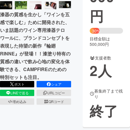
円
まちづくり・地域活性化
漆器の質感を生かし「ワインを五
感で楽しむ」ために開発された、
CAMPFIRE for Social Good
CAMPFIRE Creation
いま話題のワイン専用漆器テロ
30%
CAMPFIREふるさと納税
machi-ya
コミュニティ
ワールに、ブランドコンセプトを
目標金額は
500,000円
表現した待望の新作『輪廻
RINNE』が登場！！漆塗り特有の
支援者数
質感の違いで飲み心地の変化を体
2
人
験できる、CAMPFIREのための
特別セットも注目。
ポスト
シェア
募集終了まで残
LINEで送る
URLコピー
り
埋め込み
QRコード
終了