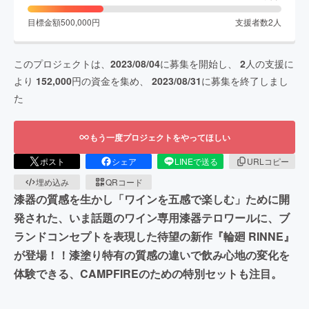
目標金額
500,000
円
支援者数
2
人
このプロジェクトは、
2023/08/04
に募集を開始し、
2
人の支援に
より
152,000
円の資金を集め、
2023/08/31
に募集を終了しまし
た
もう一度プロジェクトをやってほしい
ポスト
シェア
LINEで送る
URLコピー
埋め込み
QRコード
漆器の質感を生かし「ワインを五感で楽しむ」ために開
発された、いま話題のワイン専用漆器テロワールに、ブ
ランドコンセプトを表現した待望の新作『輪廻 RINNE』
が登場！！漆塗り特有の質感の違いで飲み心地の変化を
体験できる、CAMPFIREのための特別セットも注目。