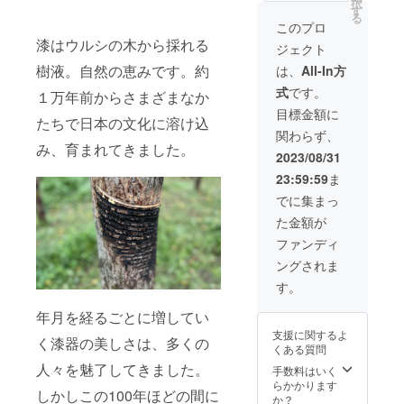
黒蒔絵
択
金・
価格
シック
す
【価
＜サイ
メザク
る
銀・螺
（改定
シリー
格】 改
このプロ
ズ＞ 口
ラ）
鈿
前価格
ズ＞
定前価
径
漆はウルシの木から採れる
ジェクト
より約
『煌
格
63mm
塗
5％OFF
KIRAM
樹液。自然の恵みです。約
80,300
は、
All-In方
x 最大
り：漆
） ＋ 送
EKI』
円
径
式
です。
料サー
１万年前からさまざまなか
『艶
→ 特
83mm
蒔
ビス で
TSUYA
別価格
目標金額に
x 高
絵：
たちで日本の文化に溶け込
のご案
』
73,000
79mm
『輪廻
関わらず、
内で
『宙
円（税
※手仕事
RINNE
み、育まれてきました。
す。 ワ
SORA
込）
2023/08/31
のため
』銀・
イン専
』
＆ 送
個体に
黒蒔絵
23:59:59
ま
用漆器
『然
料サー
より多
「テロ
ZEN』
ビス
でに集まっ
少の差
ワー
計４点
【製品
異があ
た金額が
ル」 ＜
をセッ
情報】
りま
ベー
トにし
＜サイ
ファンディ
す。 ＜
シック
まし
ズ＞ 口
素材＞
ングされま
シリー
た。 口
径
素地：
ズ＞
当たり
63mm
す。
天然木
『艶
の違い
x 最大
（ミズ
TSUYA
による
径
年月を経るごとに増してい
メザク
』
変化と
83mm
ラ）
支援に関するよ
『宙
いうワ
く漆器の美しさは、多くの
x 高
くある質問
SORA
インの
79mm
塗
人々を魅了してきました。
』
新たな
手数料はいく
※手仕事
り：漆
『然
楽しみ
らかかります
のため
しかしこの100年ほどの間に
ZEN』
方をご
か？
個体に
蒔