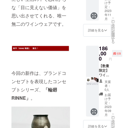
RINNE
け予
」 発売
な「目に見えない価値」を
定：
を記念
2023
思い出させてくれる、唯一
年11
して、
こ
月
CAMPF
の
無二のワインウェアです。
リ
IRE特別
タ
ー
価格
ン
詳細を見る
を
（定価
選
択
より約
す
る
9％OFF
186
） ＋ 送
料サー
,00
残り5
ビス で
0
円
のご案
内で
【数量
す。 ワ
限定】
今回の新作は、ブランドコ
イン専
ワイン
用漆器
専用漆
ンセプトを表現したコンセ
支援
「テロ
器「テ
者：
ワー
ロワー
プトシリーズ、
「輪廻
0人
ル」
ル」
お届
RINNE」
。
『輪廻
CAMPF
け予
RINNE
IREスペ
定：
』 メタ
シャル
2023
年09
リック
フル
こ
月
な風合
セット
の
リ
いに、
最新作
タ
ー
クール
を誰よ
ン
詳細を見る