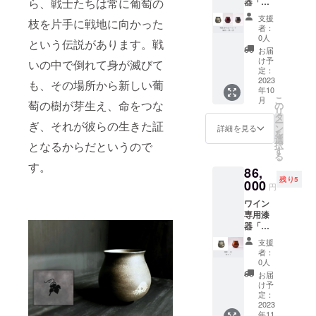
ら、戦士たちは常に葡萄の
器「テ
F） ＋
径
ル」 ＜
ロワー
送料
63mm
コンセ
支援
枝を片手に戦地に向かった
ル」
サービ
x 最大
プトシ
者：
RINNE
ス での
径
リーズ
0人
という伝説があります。戦
飲み比
ご案内
83mm
＞ 『輪
お届
べセッ
です。
x 高
廻
け予
いの中で倒れて身が滅びて
ト 新作
ワイン
定：
79mm
RINNE
「輪廻
2023
専用漆
も、その場所から新しい葡
※手仕事
』 『蒔
年10
RINNE
器「テ
のため
絵
こ
月
」発売
萄の樹が芽生え、命をつな
ロワー
の
個体に
MAKI-
リ
を記念
ル」 ＜
タ
より多
E』 ＜
ー
ぎ、それが彼らの生きた証
して、
コンセ
ン
少の差
ベー
詳細を見る
を
CAMPF
プトシ
選
異があ
シック
となるからだというので
択
IRE特別
リーズ
す
りま
シリー
る
価格
＞ 『輪
す。 ＜
ズ＞
す。
86,
（改定
廻
素材＞
『煌
残り5
前価格
000
RINNE
素地：
KIRAM
円
より約
』 『蒔
天然木
EKI』
ワイン
10％OF
絵
（ミズ
『艶
専用漆
F） ＋
MAKI-
メザク
TSUYA
器「テ
送料
E』 の
ラ）
』
ロワー
サービ
２点を
『宙
支援
ル」輪
ス での
セット
塗
SORA
者：
廻 & 煌
ご案内
にしま
0人
り：漆
』
セット
です。
した。
『然
お届
新作
ワイン
’自然と
け予
蒔
ZEN』
「輪廻
専用漆
定：
人との
絵：
計６点
RINNE
2023
器「テ
繋が
『輪廻
をセッ
年11
」発売