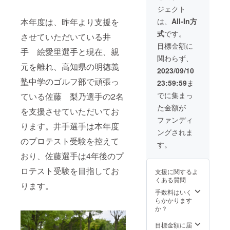
によ
企業ス
ます。
間は
iPhone
ジェクト
り、当
ポン
※ネット
2023年
11
プロ
サーと
ワーク
9月から
本年度は、昨年より支援を
は、
All-In方
Pro、
ジェク
して企
販売や
1年間で
iPhone
式
です。
トお任
業名を
させていただいている井
企業イ
す。
11 Pro
せとな
掲載さ
メージ
目標金額に
Max、
手 絵愛里選手と現在、親
りま
せてい
が相違
iPhone
関わらず、
す。あ
ただき
する場
12、
元を離れ、高知県の明徳義
らかじ
ます。
合な
2023/09/10
iPhone
めご了
企業の
ど、掲
12
塾中学のゴルフ部で頑張っ
23:59:59
ま
承くだ
宣伝広
載をお
mini、
さい。
告にな
断りさ
でに集まっ
ている佐藤 梨乃選手の2名
iPhone
※企業ロ
りま
せてい
12
た金額が
ゴデー
す。 ※
ただく
を支援させていただいてお
Pro、
タの受
大きさ
場合が
ファンディ
iPhone
ります。井手選手は本年度
け取り
と配置
ありま
12 Pro
ングされま
は後日
は企業
す。お
Max、
のプロテスト受験を控えて
メール
ロゴデ
断りさ
す。
iPhone
にてご
ザイン
せてい
13、
おり、佐藤選手は4年後のプ
連絡さ
によ
ただい
iPhone
せてい
り、当
た場合
13
ロテスト受験を目指してお
支援に関するよ
ただき
プロ
におい
mini、
くある質問
ます。
ジェク
ても返
ります。
iPhone
※ネット
トお任
金はい
手数料はいく
13
ワーク
せとな
たしか
らかかります
Pro、
販売や
りま
ねま
か？
iPhone
企業イ
す。あ
す。 ※
13 Pro
メージ
らかじ
掲載期
目標金額に届
Max、