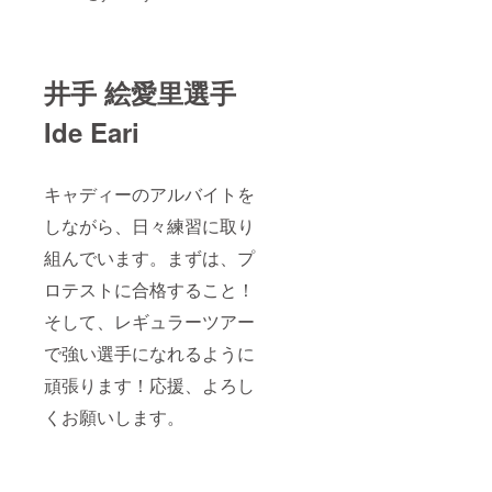
ありま
り機能
す。お
をONに
断りさ
する必
せてい
要があ
ただい
りま
井手 絵愛里選手
た場合
す。
におい
Android
Ide Eari
ても返
の場合
金はい
利用可
たしか
能な機
ねま
種につ
キャディーのアルバイトを
す。 ※
いて
掲載期
は、
しながら、日々練習に取り
間は
JPKI
2023年
組んでいます。まずは、プ
ポータ
9月より
ル「利
1年間で
ロテストに合格すること！
用者ク
す。
ライア
そして、レギュラーツアー
ントソ
フトの
で強い選手になれるように
利用方
法」を
頑張ります！応援、よろし
ご確認
くお願いします。
くださ
い。
（https:
//www.j
pki.go.j