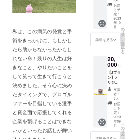
プ（1
す。 支
カジノ
お届
セッ
援者と
チップ
け予
ト）
してggg
定：
マー
gggプロ
2023
公式サ
カー2個
年10
ジェク
イトに
＋プラ
こ
月
トのロ
お名前
の
スチッ
私は、この病気の発覚と手
リ
ゴ入り
を掲載
タ
クケー
ー
砂袋を
させて
ン
術をきっかけに、もしかし
ス） ・
詳細を見る
を
お届け
いただ
選
数量
択
しま
たら助からなかったかもし
きま
す
（限定
る
す。こ
す。 ※
100個）
れない命！残りの人生は好
20,
のプロ
掲載す
・商品
ジェク
000
るお名
サイズ
円
きなこと、やりたいことを
トで
前を備
（直径
【Jプラ
は、ゴ
考欄に
40mm
して笑って生きて行こうと
ン】オ
ルフ場
ご記入
くら
リジナ
の保護
くださ
い） ・
決めました。そう心に決め
ル デジ
やマ
い。 ※
素材
支援
タル名
ナーも
たタイミングで、プロゴル
ニック
（プラ
者：
刺（１
推進し
ネーム
3人
スチッ
枚） ア
ファーを目指している選手
ていま
でのご
ク） ・
お届
プリ不
す。 ス
参加も
け予
デザイ
と資金面で応援してくれる
要！ス
マート
定：
できま
ン（１
マホに
2023
なゴル
す。 ※
パター
企業を繋げることはできな
年09
かざす
ファー
掲載期
ン） ・
こ
月
だけ！
には必
の
間は
カラー
いかといったお話しが舞い
リ
・Suica
須のア
タ
2023年
展開（2
ー
などの
イテム
ン
9月から
詳細を見る
色パ