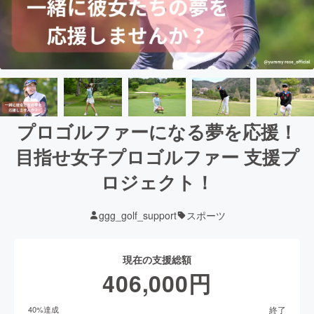
プロゴルファーになる夢を応援！
目指せ女子プロゴルファー 支援プ
ロジェクト！
ggg_golf_support
スポーツ
現在の支援総額
406,000
円
終了
40
%達成