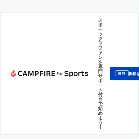
ス
ポ
ー
ツ
ク
ラ
フ
ァ
ン
を
専
門
掲載
無料
サ
ポ
ー
ト
付
き
で
始
め
よ
う
！