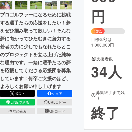
円
まちづくり・地域活性化
プロゴルファーになるために挑戦
する選手たちの応援をしたい！夢
CAMPFIRE for Social Good
CAMPFIRE Creation
をぜひ掴み取って欲しい！そんな
40%
CAMPFIREふるさと納税
machi-ya
コミュニティ
夢に向かってひたむきに努力する
目標金額は
1,000,000円
若者の力に少しでもなれたらとこ
のプロジェクトを立ち上げた純粋
支援者数
な理由です。一緒に選手たちの夢
34
人
を応援してくださる応援団を募集
しています！何卒ご支援のほど、
よろしくお願い申し上げます
募集終了まで残
ポスト
シェア
り
LINEで送る
URLコピー
終了
埋め込み
QRコード