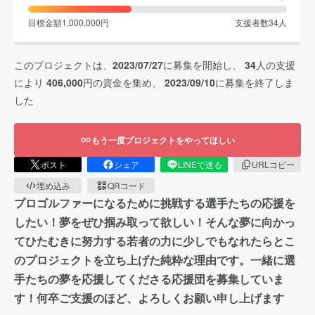
目標金額
1,000,000
円
支援者数
34
人
このプロジェクトは、
2023/07/27
に募集を開始し、
34
人の支援
により
406,000
円の資金を集め、
2023/09/10
に募集を終了しま
した
もう一度プロジェクトをやってほしい
ポスト
シェア
LINEで送る
URLコピー
埋め込み
QRコード
プロゴルファーになるために挑戦する選手たちの応援を
したい！夢をぜひ掴み取って欲しい！そんな夢に向かっ
てひたむきに努力する若者の力に少しでもなれたらとこ
のプロジェクトを立ち上げた純粋な理由です。一緒に選
手たちの夢を応援してくださる応援団を募集していま
す！何卒ご支援のほど、よろしくお願い申し上げます