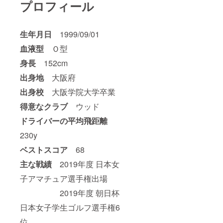
プロフィール
p/downl
oad/ind
ex.html
） ※
生年月日
1999/09/01
JPKI
ポータ
血液型
Ｏ型
ルとは
「地方
身長
152cm
公共団
出身地
大阪府
体情報
システ
出身校
大阪学院大学卒業
ム機
構」の
得意なクラブ
ウッド
公的個
人認証
ドライバーの平均飛距離
サービ
スの
230y
ポータ
ルサイ
ベストスコア
68
トのこ
主な戦績
2019年度 日本女
とで
す。
子アマチュア選手権出場
2019年度 朝日杯
日本女子学生ゴルフ選手権6
位