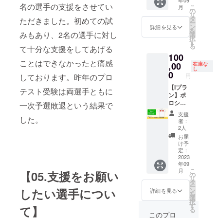
年09
トの支
す。 ※
い。 ※
意］ ※1
名の選手の支援をさせてい
こ
月
援選手
大きさ
の
ネット
人1人オ
リ
が着用
と配置
タ
ワーク
ただきました。初めての試
リジナ
ー
するポ
は企業
ン
販売や
詳細を見る
ルで作
を
ロシャ
みもあり、2名の選手に対し
ロゴデ
選
企業イ
成しま
択
ツの右
ザイン
す
メージ
すの
る
て十分な支援をしてあげる
肩また
によ
が相違
で、入
100
は左肩
り、当
する場
れたい
ことはできなかったと痛感
部分に
,00
プロ
在庫な
合な
情報な
し
企業ス
ジェク
0
ど、掲
どを備
しております。昨年のプロ
円
ポン
トお任
載をお
考欄に
サーと
【Iプラ
せとな
断りさ
テスト受験は両選手ともに
ご記入
して企
ン】ポ
りま
せてい
くださ
業名を
ロシャ
す。あ
一次予選敗退という結果で
ただく
い。 ※
掲載さ
ツ前面
らかじ
場合が
対応機
支援
した。
せてい
部分に
めご了
ありま
種につ
者：
ただき
企業名
承くだ
す。お
2人
いて
ます。
掲載（1
さい。
断りさ
iPhone
お届
企業の
箇所）
※企業ロ
せてい
け予
の場合
宣伝広
gggプロ
ゴデー
定：
ただい
iPhone
告にな
ジェク
2023
タの受
た場合
XR、
年09
りま
トの支
け取り
におい
iPhone
こ
月
【05.支援をお願い
す。 ※
援選手
は後日
の
ても返
XS、
リ
大きさ
が着用
メール
タ
金はい
iPhone
ー
と配置
するポ
にてご
したい選手につい
ン
たしか
詳細を見る
XS
を
は企業
ロシャ
連絡さ
選
ねま
Max、
択
ロゴデ
ツの前
せてい
す
す。 ※
iPhone
て】
る
ザイン
部分に
ただき
掲載期
このプロ
11、