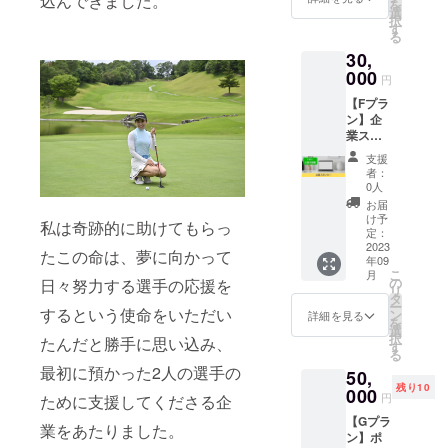
込んできました。
を
ICカー
です。
選
1年間で
ター
択
ドのよ
・商品
す
す。
ン）
る
うに、
ジャン
30,
スマー
ル（オ
トフォ
000
リジナ
円
ンをか
ル砂
【Fプラ
ざして
袋） ・
ン】企
情報を
セット
業スポ
読み取
内容
ン
りま
（オリ
支援
サー
す。 1
ジナル
者：
ggg公式
回作れ
砂袋＋
0人
サイト
ばずっ
スコッ
お届
に企業
と使え
プ） ・
け予
私は奇跡的に助けてもらっ
名を掲
ます！
定：
数量
載 ggg
2023
・URL
（限定
たこの命は、夢に向かって
年09
プロ
はいつ
10セッ
こ
月
ジェク
でも、
の
日々努力する選手の応援を
ト） ・
リ
ト「目
何度で
タ
商品サ
ー
指せ女
するという使命をいただい
も変更
ン
イズ
詳細を見る
を
子プロ
が可
選
（20cm
択
たんだと勝手に思い込み、
ゴル
能。プ
す
＋40cm
る
ファー
ロ
くら
最初に預かった2人の選手の
50,
！支援
フィー
い） ・
残り10
プロ
000
ル写
素材
円
ために支援してくださる企
ジェク
真、肩
（綿生
【Gプラ
ト」の
書き、
地＋ポ
業をあたりました。
ン】ポ
企業ス
各種
リエス