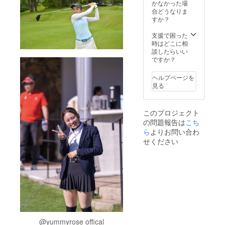
が相違
めご了
間は
かなかった場
iPhone
する場
承くだ
2023年
合どうなりま
14、
合な
さい。
9月より
すか？
iPhone
ど、掲
※企業ロ
1年間で
14
載をお
ゴデー
す。
支援で困った
Pro、
断りさ
タの受
時はどこに相
iPhone
せてい
け取り
談したらいい
14 Pro
ただく
は後日
ですか？
Max
場合が
メール
iPhone
ありま
にてご
SE ( 第
ヘルプページを
す。お
連絡さ
二世代
見る
断りさ
せてい
以降 )
せてい
ただき
iPhone
ただい
ます。
7、
このプロジェクト
た場合
※ネット
iPhone
の問題報告は
こち
におい
ワーク
8、
ても返
販売や
ら
よりお問い合わ
iPhone
金はい
企業イ
せください
X、
たしか
メージ
iPhone
ねま
が相違
SE ( 第
す。 ※
する場
一世代 )
掲載期
合な
の場合
間は
ど、掲
はコン
2023年
載をお
トロー
9月より
断りさ
ルセン
1年間で
せてい
ターに
す。
ただく
てNFC
場合が
@yummyrose offical
読み取