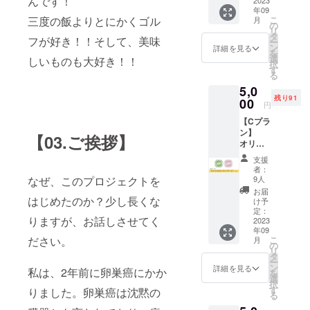
んです！
グとし
2023
だきま
年09
ても使
す。 な
三度の飯よりとにかくゴル
こ
月
えるggg
お、支
の
リ
ロゴ入
援時上
タ
フが好き！！そして、美味
ー
りオリ
乗せ支
ン
詳細を見る
を
ジナル
援が可
選
しいものも大好き！！
択
バック
能で
す
る
にゴル
す。応
5,0
フボー
援の気
残り91
ル1ダー
00
持ちの
円
スを
上乗
【Cプラ
セット
せ、大
ン】
にしま
歓迎で
【03.ご挨拶】
オリジ
した。
す！
ナルカ
・商品
支援
ジノ
ジャン
者：
チップ
ル（オ
なぜ、このプロジェクトを
9人
マー
リジナ
お届
カー（2
はじめたのか？少し長くな
ルラウ
け予
個入
ンド
定：
りますが、お話しさせてく
り・プ
2023
バッグ
年09
ラス
＋ゴル
ださい。
こ
月
チック
フボー
の
リ
ケース
ル１
タ
ー
付）
ダー
ン
詳細を見る
私は、2年前に卵巣癌にかか
を
gggのロ
ス） ・
選
択
ゴが
セット
す
りました。卵巣癌は沈黙の
る
入った
内容
オリジ