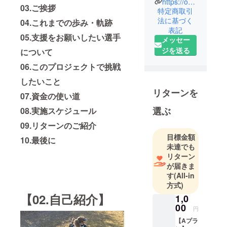
ゴルフだけ
https://officeclip.jp/
03.ご挨拶
特定商取引
はどうにも
法に基づく
04.これまでの歩み・軌跡
ならず。
表記
そしてスコ
05.支援をお願いしたい選手
メッセー
アが悪いの
ジを送る
について
は自分の腕
06.このプロジェクトで挑戦
ではなくす
ぐに道具の
したいこと
せいにして
リターンを
07.資金の使い道
しまう癖あ
選ぶ
08.実施スケジュール
り。
でもでも、
09.リターンのご紹介
三度の飯よ
目標金額
10.最後に
りとにかく
未達でも
リターン
ゴルフが好
が届きま
き！！そし
す
(All-in
て、美味し
方式)
いものも大
【02.自己紹介】
1,0
好き！！な
00
円
ので、ラウ
【Aプラ
ンドに行く