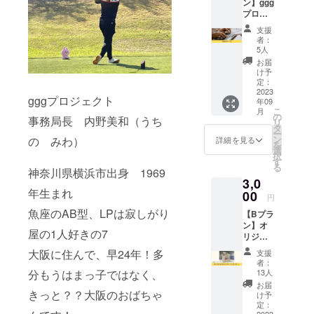
ン】ggg
時はコース
プロ
ジェク
も楽しみだ
支援
ト支援
者：
けど、ごは
選手か
5人
んも超楽し
らお礼
お届
のメー
み！！
け予
ルを送
定：
無尽の体力
付しま
2023
gggプロジェクト
年09
を備えた
す！
こ
月
「gggプ
の
フットワー
事務局長 内野美和（うち
リ
ロジェ
タ
クの良さが
ー
クト」
ン
の みわ）
詳細を見る
を
の支援
自慢で
選
択
選手を
す
す！！
る
ただた
神奈川県横浜市出身 1969
大好きなゴ
3,0
だ応援
年生まれ
したい
00
ルフ仲間と
円
人向け
一緒に知恵
魚座のAB型、LPは寂しがり
【Bプラ
のリ
ン】オ
と力を合わ
ターン
屋の1人好きの7
リジナ
です。
せて、一生
ルラウ
熱いお
大阪に住んで、早24年！多
支援
懸命頑張り
ンド
礼の
者：
トート
メール
ます！！
分もうはまっ子ではなく、
13人
バッグ
をお送
お届
ラウン
きっと？？大阪のおばちゃ
りさせ
け予
ドバッ
ていた
定：