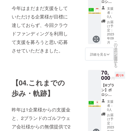
ロシャ
ポン
SNSを
テル生
ツ背面
サーに
今年はまだまだ支援をして
はじ
地） ・
支援
部分に
なれる
め、任
デザイ
者：
企業名
いただける企業様が目標に
権利で
意の
0人
ン（１
掲載（1
す。 企
URLと
パター
お届
達しておらず、今回クラウ
箇所）
業スポ
画像も
け予
ン） ・
gggプロ
ンサー
定：
設定可
カラー
ドファンディングを利用し
ジェク
2023
として
能で
展開
年09
トの支
ggg公式
す。 地
（１色
て支援を募ろうと思い応募
こ
月
援選手
サイト
の
球にや
パター
リ
が着用
に企業
タ
さしい
させていただきました。
ン）
ー
するポ
名、企
ン
「捨て
詳細を見る
を
ロシャ
業様の
選
ない名
択
ツの背
サイト
す
刺」 ・
る
面部分
をリン
防水で
70,
に企業
ク掲載
丈夫な
残り6
スポン
000
させて
ICカー
円
【04.これまでの
サーと
いただ
ドで
【Hプラ
して企
きま
す。紙
ン】ポ
業名を
歩み・軌跡】
す。 ※
の名刺
ロシャ
掲載さ
掲載す
を無駄
ツ肩部
せてい
る企業
にする
支援
分に企
ただき
名とリ
ことの
者：
業名掲
昨年は1企業様からの支援金
ます。
ンクを
0人
ないエ
載（1箇
企業の
必ず備
コな名
お届
と、2ブランドのゴルフウェ
所）
宣伝広
考欄に
け予
刺で
gggプロ
告にな
定：
ご記入
す！
ア会社様からの無償提供で2
ジェク
2023
りま
くださ
［ご注