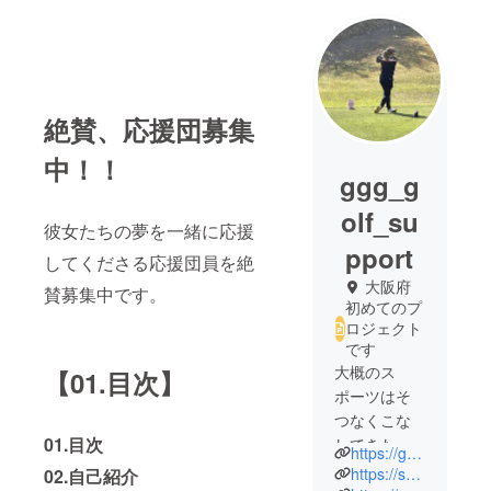
絶賛、応援団募集
中！！
ggg_g
olf_su
彼女たちの夢を一緒に応援
pport
してくださる応援団員を絶
大阪府
賛募集中です。
初めてのプ
ロジェクト
です
大概のス
【01.目次】
ポーツはそ
つなくこな
01.目次
してきたつ
https://ggg-golf.com/
もりだが、
https://support.ggg-golf.com/
02.自己紹介