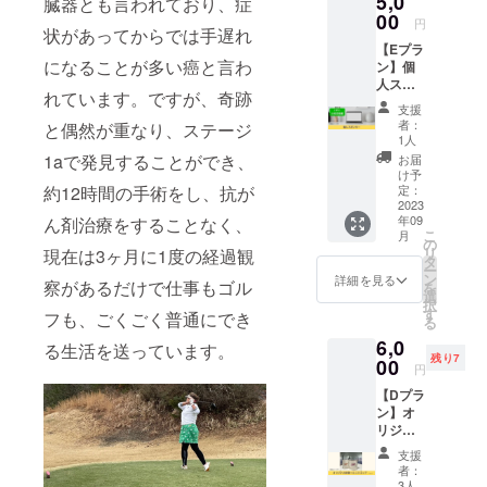
5,0
臓器とも言われており、症
（バッ
ナルカ
00
グ＋ゴ
円
状があってからでは手遅れ
ジノ
ルフ
【Eプラ
チップ
ボール
になることが多い癌と言わ
ン】個
マー
１ダー
人スポ
カーで
ス） ・
れています。ですが、奇跡
ン
す。 ※
数量
支援
サー
チップ
（無制
者：
と偶然が重なり、ステージ
ggg公式
マー
限） ・
1人
サイト
カーの
商品サ
1aで発見することができ、
お届
にお名
色は選
イズ
け予
前を掲
約12時間の手術をし、抗が
べませ
定：
（20cm
載 ggg
2023
ん。 ・
＋40cm
年09
ん剤治療をすることなく、
プロ
商品
くら
こ
月
ジェク
ジャン
の
い） ・
リ
現在は3ヶ月に1度の経過観
ト「目
ル（オ
タ
素材
ー
指せ女
リジナ
ン
（綿生
詳細を見る
察があるだけで仕事もゴル
を
子プロ
ルカジ
選
地） ・
択
ゴル
ノチッ
す
デザイ
フも、ごくごく普通にでき
る
ファー
プマー
ン（１
6,0
！支援
カー2個
る生活を送っています。
パター
残り7
プロ
00
＋プラ
ン） ・
円
ジェク
スチッ
カラー
【Dプラ
ト」の
クケー
展開
ン】オ
個人ス
ス付）
（１色
リジナ
ポン
・セッ
パター
ル砂袋
サーに
ト内容
ン）
支援
＋ミニ
なれる
（オリ
者：
スコッ
権利で
ジナル
3人