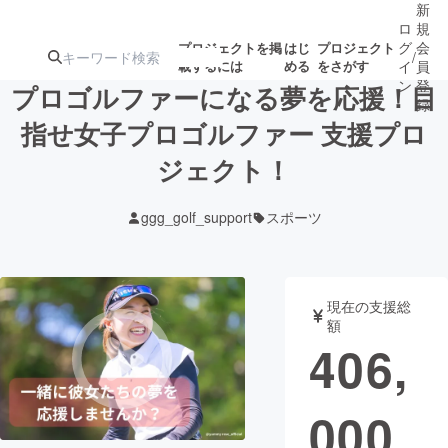
新
ロ
規
グ
会
プロジェクトを掲
はじ
プロジェクト
/
載するには
める
をさがす
イ
員
ン
登
プロゴルファーになる夢を応援！目
録
指せ女子プロゴルファー 支援プロ
ジェクト！
人気のプロ
注目のリ
注目の新着プロ
募集終了が近いプ
もうすぐ公開
ジェクト
ターン
ジェクト
ロジェクト
されます
ggg_golf_support
スポーツ
アート・写真
音楽
現在の支援総
テクノロジー・ガジェット
ゲーム・サ
額
406,
映像・映画
書籍・雑誌
000
ビジネス・起業
チャレンジ