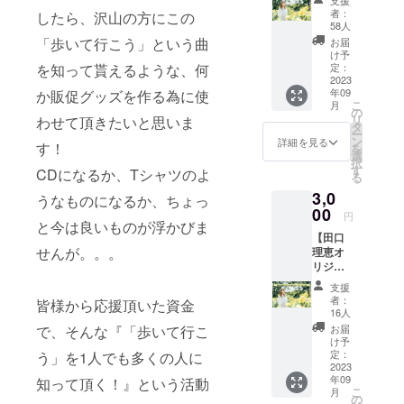
魅力に魅せ
支援
ス】 ■
者：
したら、沢山の方にこの
られ2010年
田口理
58人
恵から
よりジャズ
「歩いて行こう」という曲
お届
心を込
け予
ボーカリス
めたお
を知って貰えるような、何
定：
トとして活
礼の
2023
年09
か販促グッズを作る為に使
メッ
動を開始。
こ
月
セージ
の
沢山のライ
リ
わせて頂きたいと思いま
をお送
タ
ー
りしま
ブをこなす
ン
詳細を見る
す！
を
す！
選
中「自分の
択
す
CDになるか、Tシャツのよ
る
音と言葉で
3,0
うなものになるか、ちょっ
伝える曲を
00
円
作りたい」
と今は良いものが浮かびま
【田口
と作曲を再
せんが。。。
理恵オ
開。作詞も
リジナ
担当。現
ル卓上
支援
カレン
在、都内ラ
者：
皆様から応援頂いた資金
ダー
16人
イブハウス
コー
で、そんな『「歩いて行こ
お届
に多数出
ス】 ■
け予
田口理
定：
う」を1人でも多くの人に
演。Jazzを
恵オリ
2023
基本としな
年09
知って頂く！』という活動
ジナル
こ
月
卓上カ
がらも、そ
の