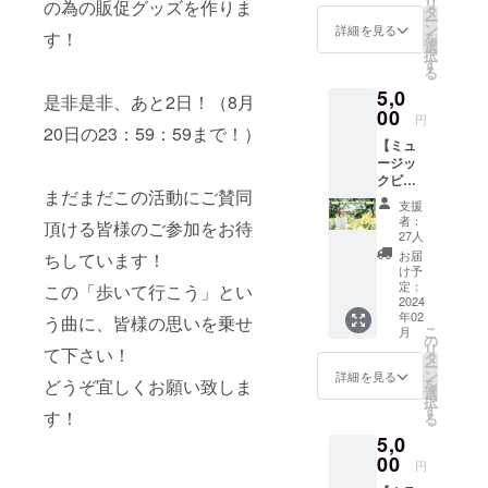
リ
の為の販促グッズを作りま
レン
タ
の独自の世
ー
ダー
ン
詳細を見る
す！
を
界観のオリ
2024年
選
択
版 （ハ
ジナル曲は
す
る
ガキサ
多方面から
5,0
イズ卓
是非是非、あと2日！（8月
好評を得
上カレ
00
円
ン
20日の23：59：59まで！）
る。年に２
【ミュ
ダー。
回、全曲オ
ージッ
1ヶ月1
クビデ
枚の写
リジナル曲
まだまだこの活動にご賛同
オDVD
真によ
支援
ライブも
コー
る12枚
者：
頂ける皆様のご参加をお待
行ってい
ス】 ■
組。厚
27人
今回の
手の両
る。
お届
ちしています！
カラオ
面マッ
け予
ケ配信
ト高級
定：
この「歩いて行こう」とい
で制作
2024
ミニアルバ
印刷紙
年02
する
う曲に、皆様の思いを乗せ
使用。
ム
こ
月
「歩い
オリジ
の
リ
「ARUITEIK
て下さい！
て行こ
ナル木
タ
ー
う」の
製スタ
OU」、Jazz
ン
詳細を見る
どうぞ宜しくお願い致しま
を
ミュー
ンド
選
スタンダー
択
ジック
付。）
す
す！
る
トアルバム
ビデオ
5,0
をDVD
「The Gift」
でお渡
00
円
「The Gift
ししま