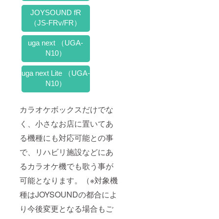
用に関
Ａ・
しては
ツーリ
JOYSOUND fR
好きに
ズム
（JS-FRv/FR）
お使い
運営：
頂いて
ユイン
構いま
チホテ
uga next （UGA-
せん
ル南城
N10）
が、著
※最小催
作権は
行人数
田口理
に達し
uga next Lite （UGA-
恵保有
ないな
N10）
となり
い場合
ます。
は、
買取の
40,000
カラオケボックスだけでな
場合は
円相当
別途ご
のユイ
く、小さなお店に置いてあ
相談下
ンチホ
さ
テル南
る機種にも対応可能との事
い。）
城で利
で、リハビリ施設などにあ
用でき
る割引
るカラオケ機でも歌う事が
クーポ
ンをご
可能となります。（※対象機
送付
種はJOYSOUNDの都合によ
り今後変更となる場合もご