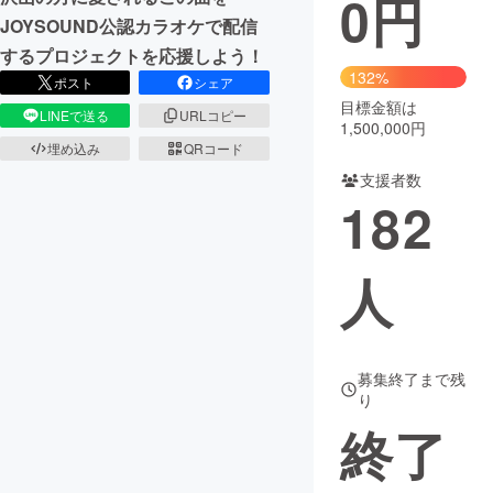
0
円
JOYSOUND公認カラオケで配信
まちづくり・地域活性化
するプロジェクトを応援しよう！
132%
ポスト
シェア
目標金額は
CAMPFIRE for Social Good
CAMPFIRE Creation
LINEで送る
URLコピー
1,500,000円
CAMPFIREふるさと納税
machi-ya
コミュニティ
埋め込み
QRコード
支援者数
182
人
募集終了まで残
り
終了