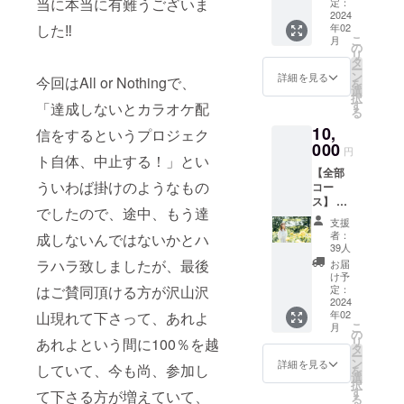
ジナル
当に本当に有難うございま
す！匿
定：
卓上カ
2024
名可。
代表曲「歩
した‼
年02
レン
掲載は
いて行こ
こ
月
ダー
名前の
の
リ
う」。
2024年
み。
タ
ー
版 （ハ
JOYSO
ン
詳細を見る
今回はAll or Nothingで、
を
ガキサ
UNDに
選
ビブラート
択
イズ卓
映像が
す
「達成しないとカラオケ配
る
上カレ
が深く心地
流れ続
10,
ン
信をするというプロジェク
ける限
良い歌声が
ダー。
000
りお名
円
魅力の
ト自体、中止する！」とい
1ヶ月1
前は掲
【全部
枚の写
載され
ヴォーカリ
ういわば掛けのようなもの
コー
真によ
ま
スト。
ス】 ■
る12枚
す。）
でしたので、途中、もう達
田口理
また、クラ
組。厚
※支援
支援
恵オリ
手の両
時、必
者：
シックに裏
成しないんではないかとハ
ジナル
面マッ
ず備考
39人
打ちされた
卓上カ
ト高級
欄に掲
ラハラ致しましたが、最後
お届
レン
印刷紙
ピアノも定
載を希
け予
ダー
はご賛同頂ける方が沢山沢
使用。
定：
望され
評があり、
2024年
2024
オリジ
るお名
年02
山現れて下さって、あれよ
ピアニスト
版 （ハ
ナル木
前をご
こ
月
ガキサ
製スタ
の
記入く
としても数
リ
あれよという間に100％を越
イズ卓
ンド
タ
ださ
多くの演奏
ー
上カレ
付。）
ン
い。
詳細を見る
していて、今も尚、参加し
を
ン
をこなして
■カラオ
選
択
ダー。
ケ映像
す
て下さる方が増えていて、
いる。
る
1ヶ月1