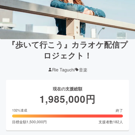
『歩いて行こう』カラオケ配信プ
ロジェクト！
Rie Taguchi
音楽
現在の支援総額
1,985,000
円
終了
132
%達成
目標金額
1,500,000
円
支援者数
182
人