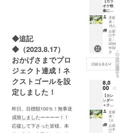
【カラ
す！
Ⅱ」、全曲
オケ映
（カラ
オリジナル
像にお
オケで
曲アルバム
名前ク
はあり
支援
レジッ
ませ
「Precious」
者：
トコー
ん。田
15人
リリース。
ス】 ■
口理恵
お届
カラオ
近年、星空
歌唱の
け予
◆追記
ケ映像
「歩い
定：
案内人との
の最後
2024
て行こ
◆（2023.8.17）
コラボユ
年02
にクレ
う」と
こ
月
ジット
映像を
ニット
の
リ
おかげさまでプロ
でお名
組み合
タ
「Salon de
ー
前をお
わせた
ン
詳細を見る
を
Planetarie」
載せし
ジェクト達成！ネ
MVを
選
択
ます。
DVDで
す
にて、年2回
る
（JOYS
お手元
クストゴールを設
星空ライブ
8,0
OUND
にお届
で配信
を行う。
00
けしま
円
定しました！
される
す。）
【カレ
カラオ
ラジオFM狛
ンダー
ケ映像
＋クレ
の最後
江『田口理
昨日、目標額100％！無事達
ジット
に皆さ
支援
恵のHappy
コー
んのお
者：
成致しましたーーーー！！
ス】 ■
Music』パー
名前を
1人
田口理
お載せ
応援して下さった皆様、本
お届
ソナリ
恵オリ
しま
け予
ティー。