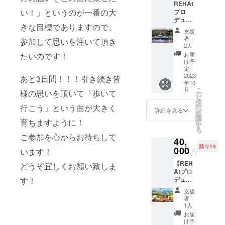
REHAt
ダブル
JOYSO
載せし
い。 ■
て行こ
い！」というのが一番の大
プロ
ファン
UNDに
ます。
今回の
う」と
デュー
ですば
映像が
（JOYS
カラオ
映像を
きな目標でありますので、
ス 【“歩
やく吸
流れ続
OUND
ケ配信
組み合
支援
いて行
引 ・
ける限
で配信
で制作
者：
わせた
参加して思いを注いて頂き
こう” 船
BEU-
りお名
される
2人
する
MVを
上の星
shape
前は掲
カラオ
たいのです！
「歩い
お届
DVDで
空ライ
搭載 新
載され
ケ映像
け予
て行こ
お手元
ブコー
発想の
定：
ま
の最後
う」の
にお届
ス】
2023
小型空
あと3日間！！！引き続き皆
す。）
に皆さ
ミュー
けしま
年10
■★船上
気清浄
※支援
んのお
ジック
す。）
こ
月
様の思いを頂いて「歩いて
の星空
機 ・
の
時、必
名前を
ビデオ
リ
ライ
前・後
タ
ず備考
お載せ
をDVD
ー
行こう」という曲が大きく
ブ
ろ・上
ン
欄に掲
しま
詳細を見る
でお渡
を
2時間
面の3方
選
載を希
す！匿
ししま
育ちますように！
択
貸切
向から
す
望され
名可。
す！
る
チャー
強力な
るお名
掲載は
（カラ
ご参加を心からお待ちして
40,
ターク
吸引力
前をご
名前の
オケで
残り19
ルーズ
000
で、
います！
記入く
み。
はあり
円
■発着
パーソ
ださ
JOYSO
ませ
【REH
場：天
どうぞ宜しくお願い致しま
ナルス
い。 ■
UNDに
ん。田
Atプロ
王洲ヤ
ペース
今回の
映像が
口理恵
す！
デュー
マツピ
をすば
カラオ
流れ続
歌唱の
ス 沖
ア ■
やく浄
ケ配信
ける限
「歩い
支援
縄星空
航船
化 （参
で制作
りお名
者：
て行こ
ライブ
舶：
考）
1人
する
前は掲
う」と
ツアー
かのん
希望小
「歩い
載され
お届
映像を
応援チ
号（海
売価
け予
て行こ
ま
組み合