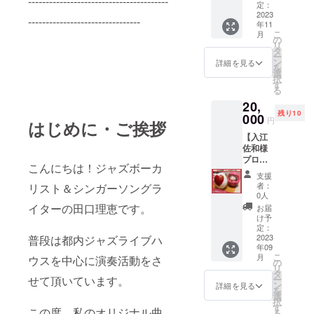
----------------------------------------
ケット
音）
定：
格:17,3
う」の
す。）
わせた
コー
2023
号 ●
80円
ミュー
※支援
--------------------------------
MVを
年11
ス】
定員：
（税
ジック
時、必
DVDで
こ
月
■40,000
44名
の
込）
ビデオ
ず備考
お手元
リ
円相当
全長：
タ
・一年
をDVD
欄に掲
にお届
ー
の星空
9.95m
ン
間無償
詳細を見る
でお渡
載を希
けしま
を
ライブ
全
選
修理保
ししま
望され
す。）
択
の参加
幅：
す
障
す！
るお名
■JOYS
る
チケッ
3.26m
https://
（カラ
前をご
OUND
20,
ト・ユ
総ト
www.br
オケで
記入く
直営店
残り10
インチ
000
ン数：
other.c
はあり
ださ
円
にて、
はじめに・ご挨拶
ホテル
2.6t
o.jp/pro
ませ
い。 ■
カラオ
【入江
南城で
マリン
duct/cle
ん。田
今回の
ケライ
佐和様
利用で
トイ
aner/df
口理恵
カラオ
ブ＆
プロ
きる割
レ 水
2/index.
歌唱の
ケ配信
こんにちは！ジャズボーカ
パー
デュー
引クー
洗式の
aspx
「歩い
で制作
支援
ティ参
ス
ポン ※
きれい
(株)エク
者：
リスト＆シンガーソングラ
て行こ
する
加権 田
ハート
ハート
なマリ
0人
シング
う」と
「歩い
口理恵
だるま
のまち
イターの田口理恵です。
ントイ
はブラ
お届
映像を
て行こ
が生で
コー
沖縄南
レを完
け予
ザー工
組み合
う」の
本人映
ス】 ■
城市ユ
定：
備して
業株式
わせた
ミュー
像を
ハート
2023
普段は都内ジャズライブハ
インチ
います
会社の
MVを
ジック
バック
年09
作家西
ホテル
橋く
子会
DVDで
ビデオ
に「歩
こ
月
ウスを中心に演奏活動をさ
村公
南城の
の
ぐ
社、販
お手元
をDVD
いて行
リ
一・
展望ラ
タ
り
売代理
にお届
でお渡
こう」
せて頂いています。
ー
ふぇ
ウンジ
ン
かのん
詳細を見る
店で
けしま
ししま
をカラ
を
りー
「感
選
号の醍
す。 ・
す。）
す！
オケで
択
ちゃ石
謝」で
す
醐味が
ACアダ
この度、私のオリジナル曲
■JOYS
（カラ
歌いま
る