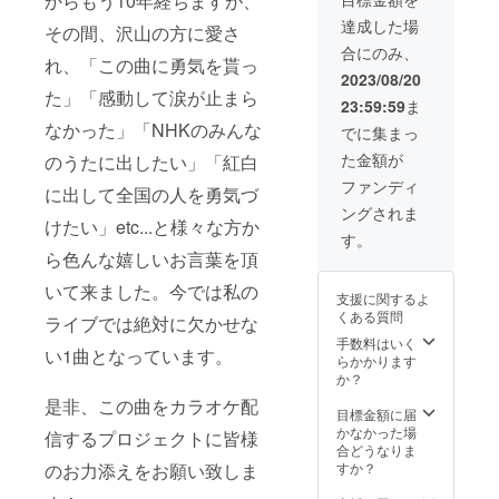
からもう10年経ちますが、
る12枚
デザイ
「サン
19：
ティー
口理恵
日メー
組。厚
ン：各
ピ
達成した場
00 出
その間、沢山の方に愛さ
の参加
が生で
ルにて
手の両
カラー
ア」）
航
権。遠
本人映
お知ら
合にのみ、
面マッ
に胸と
・≪夕
21：
れ、「この曲に勇気を貰っ
方の方
像を
せ致し
ト高級
背中に
食≫旬
2023/08/20
00 帰
は配信
バック
ます。
印刷紙
ハート
た」「感動して涙が止まら
の味や
航 予
での参
に「歩
現地ま
23:59:59
ま
使用。
が入り
沖縄メ
定
加も可
いて行
での交
オリジ
なかった」「NHKのみんな
ます。
ニュー
でに集まっ
能で
こう」
通費、
ナル木
※色はお
を取り
雨天
す。
をカラ
当日の
た金額が
のうたに出したい」「紅白
製スタ
選び頂
揃えた
の場合
（場所
オケで
飲み物
ンド
けませ
種類豊
ファンディ
10月21
は都
歌いま
に出して全国の人を勇気づ
代は別
付。）
ん。 ※
富な
日(土)に
内。日
す！ レ
途
ングされま
■カラオ
限定10
ブッ
延期。
けたい」etc...と様々な方か
程はカ
アなカ
要。）
ケ映像
個 ハー
フェ ・
す。
その日
ラオケ
ラオケ
の最後
トをモ
展望ラ
ら色んな嬉しいお言葉を頂
も雨
配信ス
でのミ
にクレ
チーフ
ウンジ
天、荒
タート
ニライ
ジット
いて来ました。今では私の
にハー
「感
天の場
の2024
ブ＆懇
支援に関するよ
でお名
ト
謝」フ
合中
年2月頃
親会
くある質問
ライブでは絶対に欠かせな
前をお
ウォー
リード
止。
を予
パー
載せし
ムな活
手数料はいく
リンク
定。後
ティー
い1曲となっています。
ます。
動をさ
らかかります
・源泉
本プ
日メー
の参加
（JOYS
れてい
か？
かけ流
ランは
ルにて
権。遠
OUND
る西村
しの天
屋根の
是非、この曲をカラオケ配
お知ら
方の方
で配信
公一さ
目標金額に届
然温泉
無い船
せ致し
は配信
される
んのプ
かなかった場
「猿人
信するプロジェクトに皆様
舶を使
ます。
での参
カラオ
ロ
合どうなりま
の湯」
用致し
現地ま
加も可
ケ映像
フィー
のお力添えをお願い致しま
すか？
入浴券
ます。
での交
能で
の最後
ルはこ
付き ※
■最小催
通費、
す。