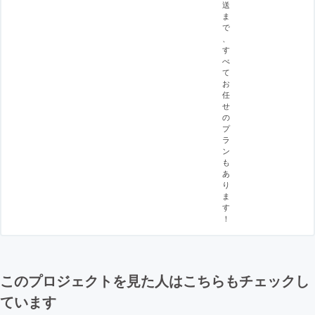
送
ま
で
、
す
べ
て
お
任
せ
の
プ
ラ
ン
も
あ
り
ま
す
！
このプロジェクトを見た人はこちらもチェックし
ています