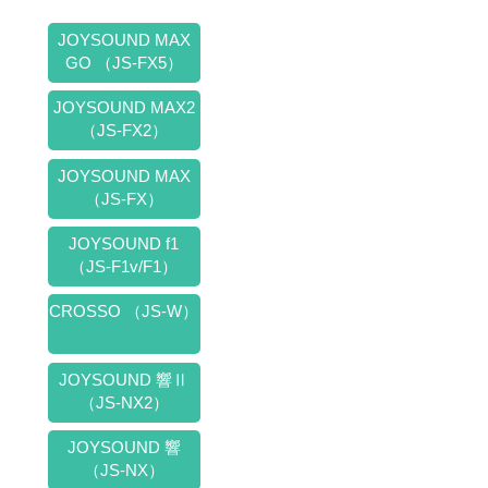
マ、イ
円 帰
メージ
り
をお伺
JOYSOUND MAX
29,974
いして
円
GO （JS-FX5）
お作り
2023/11
しま
/25（土
す。ご
JOYSOUND MAX2
）
自身の
12:00
（JS-FX2）
為だけ
東京(羽
でな
田)
く、ど
JOYSOUND MAX
14:50沖
なたか
縄(那覇)
（JS-FX）
へのプ
JAL
レゼン
915
JOYSOUND f1
トに！
2023/11
企業様
（JS-F1v/F1）
/26（日
のテー
）
マソン
20:05
CROSSO （JS-W）
グ等で
沖縄(那
も可。
覇)
譜面と
22:15東
簡易デ
京(羽
JOYSOUND 響Ⅱ
モ録音
田)JAL
データ
（JS-NX2）
920 ※プ
でのお
ラン企
渡しに
画：株
JOYSOUND 響
なりま
式会社
（JS-NX）
す。使
ＲＥＨ