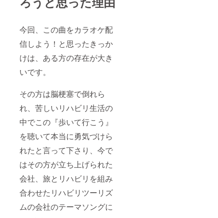
ろうと思った理由
記入く
謝」で
場合
無期限
いあな
ださ
田口理
は、
で永久
ただけ
い。 ■
恵の星
代替の1
に残り
の為の
今回の
空ライ
名でも
今回、この曲をカラオケ配
ます。
出張ラ
カラオ
ブ鑑賞
気軽に
（限定
イブを
ケ配信
信しよう！と思ったきっか
クルー
10名。
致しま
で制作
22：
ズ船を
撮影は
す！
する
けは、ある方の存在が大き
00
楽しめ
都内近
（田口
「歩い
解散 2
る乗合
郊にな
理恵の
いです。
て行こ
日目
チケッ
りま
弾き語
う」の
08：00
トをご
す。撮
りライ
ミュー
～ 各
送付
影は9月
ブ。日
その方は脳梗塞で倒れら
ジック
自朝食
中頃～
程、応
ビデオ
「サン
れ、苦しいリハビリ生活の
10月の1
相談。
をDVD
ピア」
日を予
場所は
でお渡
中でこの『歩いて行こう』
定。日
お好き
ししま
11：
程を合
な場所
す！
を聴いて本当に勇気づけら
00ま
わせて
へ伺い
（カラ
で
頂ける
ます
オケで
れたと言って下さり、今で
チェッ
方。日
が、場
はあり
クアウ
程は後
所の確
はその方が立ち上げられた
ませ
ト 各
日メー
保はご
ん。田
自自由
ルにて
自身で
会社、旅とリハビリを組み
口理恵
行動
お知ら
お願い
歌唱の
（沖縄
合わせたリハビリツーリズ
せ頂し
致しま
「歩い
観光な
ます。
す。都
て行こ
ど）
ムの会社のテーマソングに
年齢、
内近郊
う」と
※宿
性別、
以外の