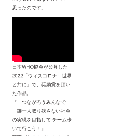
オケで
行人
歌いま
数：8名
思ったのです。
す！ レ
最大24
アなカ
名 ※ア
ラオケ
クセ
でのミ
ス：ユ
ニライ
インチ
ブ＆懇
ホテル
親会
南城 〒
パー
901-
ティー
1412 沖
の参加
縄県南
権。遠
城市佐
方の方
敷字新
日本WHO協会が公募した
は配信
里1688
での参
https://
2022「ウィズコロナ 世界
加も可
www.yu
能で
と共に」で、奨励賞を頂い
inchi.jp/
す。
TEL：
た作品。
（場所
098-
は都
947-
『「つながろうみんなで！
内。日
0111
程はカ
(10:00
」誰一人取り残さない社会
ラオケ
～
配信ス
17:00)
の実現を目指して チーム歩
タート
※今回の
の2024
いて行こう！』
プラン
年2月頃
は宿泊