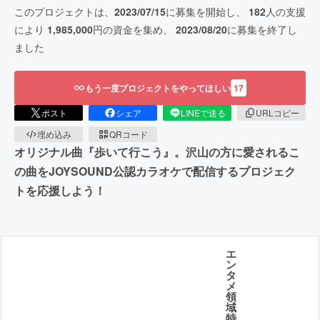
このプロジェクトは、
2023/07/15
に募集を開始し、
182
人の支援
により
1,985,000
円の資金を集め、
2023/08/20
に募集を終了し
ました
もう一度プロジェクトをやってほしい
17
ポスト
シェア
LINEで送る
URLコピー
埋め込み
QRコード
オリジナル曲『歩いて行こう』。沢山の方に愛されるこ
の曲をJOYSOUND公認カラオケで配信するプロジェク
トを応援しよう！
エ
ン
タ
メ
領
域
特