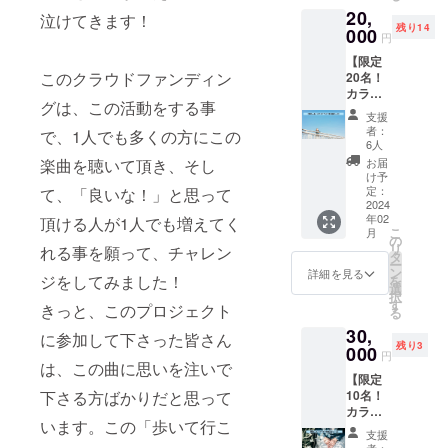
の最後
20,
枚の写
にクレ
泣けてきます！
残り14
真によ
000
ジット
円
る12枚
でお名
【限定
組。厚
前をお
このクラウドファンディン
20名！
手の両
載せし
カラオ
面マッ
ます。
グは、この活動をする事
ケライ
ト高級
（JOYS
支援
ブ参加
印刷紙
OUND
者：
で、1人でも多くの方にこの
権コー
使用。
で配信
6人
ス】 ■
オリジ
される
楽曲を聴いて頂き、そし
お届
田口理
ナル木
カラオ
け予
恵オリ
製スタ
定：
て、「良いな！」と思って
ケ映像
ジナル
2024
ンド
の最後
年02
頂ける人が1人でも増えてく
卓上カ
付。）
に皆さ
こ
月
レン
■カラオ
の
んのお
リ
れる事を願って、チャレン
ダー
ケ映像
タ
名前を
ー
2024年
の最後
ン
お載せ
詳細を見る
ジをしてみました！
を
版 （ハ
にクレ
選
しま
択
ガキサ
ジット
す
す！匿
きっと、このプロジェクト
る
イズ卓
でお名
名可。
30,
上カレ
前をお
に参加して下さった皆さん
掲載は
残り3
ン
000
載せし
名前の
円
ダー。
は、この曲に思いを注いで
ます。
み。
【限定
1ヶ月1
（JOYS
JOYSO
下さる方ばかりだと思って
10名！
枚の写
OUND
UNDに
カラオ
真によ
で配信
映像が
います。この「歩いて行こ
ケ映像
る12枚
される
流れ続
支援
出演
組。厚
カラオ