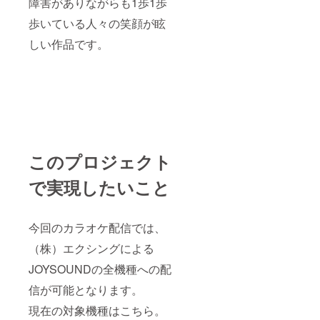
障害がありながらも1歩1歩
を予
時に使
定。後
用でき
歩いている人々の笑顔が眩
日メー
るクー
ルにて
ポンと
しい作品です。
お知ら
星空ラ
せ致し
イブの
ます。
チケッ
現地ま
トとな
での交
りま
通費、
す。現
当日の
地集
飲み物
合。航
代は別
空券は
途
各自ご
このプロジェクト
要。）
手配下
■田口理
さい。
で実現したいこと
恵のオ
（参
リジナ
考）運
ル曲、
賃
あなた
JAL便
今回のカラオケ配信では、
の為の1
例 大
曲を作
人1名あ
（株）エクシングによる
曲しま
たり
す！
往復セ
JOYSOUNDの全機種への配
（限定5
イ
名。お
信が可能となります。
バー
好きな
行き
現在の対象機種はこちら。
テー
16,494