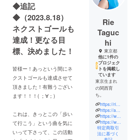
◆追記
◆（2023.8.18）
Rie
ネクストゴールも
Taguc
達成！更なる目
hi
標、決めました！
東京都
他に1件の
プロジェク
皆様ー！あっという間にネ
トを掲載し
ています
クストゴールも達成させて
東京生まれ
頂きました！有難うござい
の関西育
ち。
ます！！！( ；∀；)
https://riepihappymusic.wixsite.com/music
4歳よりピア
https://ameblo.jp/rie-taguchi/
これは、きっとこの「歩い
ノを始め
https://www.facebook.com/rie.taguchi.10
https://www.instagram.com/rie_tag/
る。7歳より
て行こう」という曲を気に
特定商取引
ヤマハJOC
いって下さって、この活動
法に基づく
にて作曲を
表記