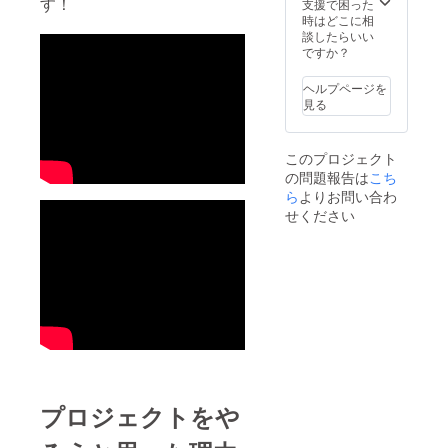
す！
に皆さ
ちら
支援で困った
スケ
行人
当日の
（場所
んのお
https://
時はどこに相
ジュー
数：16
飲み物
は都
名前を
heart-
談したらいい
ル（予
名 最大
代は別
内。日
お載せ
street.j
ですか？
定） １
30名 ※
途
程はカ
しま
p/
日目
プラン
要。）
ラオケ
す！匿
15：00
企画：
ヘルプページを
■『歩い
配信ス
名可。
～ 各
株式会
見る
て行こ
タート
掲載は
自
社ＲＥ
う』の
の2024
名前の
チェッ
ＨＡ・
カラオ
年2月頃
み。
クイン
ツーリ
ケ映像
を予
このプロジェクト
JOYSO
ズム
にエキ
定。後
の問題報告は
こち
UNDに
17：
運営：
ストラ
日メー
映像が
ら
よりお問い合わ
30～
株式会
として
ルにて
流れ続
各自夕
せください
社ジー
出演す
お知ら
ける限
食（本
ル ※飲
る権利
せ致し
りお名
館2Fレ
食（ア
記念に
ます。
前は掲
ストラ
ルコー
歩いて
現地ま
載され
ン「サ
ル含
行こう
での交
ま
ンピ
む）お
のカラ
通費、
す。）
ア」）
持ち込
オケの
当日の
※支援
み可 ※
映像の
飲み物
時、必
20：
雨天・
中にエ
代は別
ず備考
30～
荒天中
キスト
途
欄に掲
21：
止や最
ラとし
要。）
載を希
30
小催行
て出演
■あなた
望され
展望ラ
人数に
プロジェクトをや
しませ
のお好
るお名
ウンジ
達しな
んか？
きな場
前をご
「感
いない
映像は
所に伺