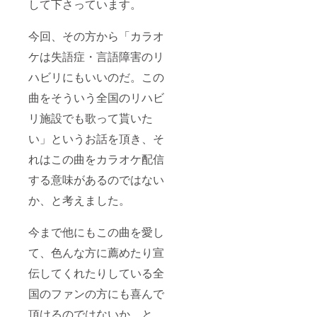
映像を
して下さっています。
泊の手
身長な
場合は
組み合
配は下
ど条件
交通費
わせた
記URL
は問い
別途
今回、その方から「カラオ
MVを
よりお
ませ
要。ご
DVDで
問い合
ん。）
自身の
ケは失語症・言語障害のリ
お手元
わせく
交通
にお届
ださ
ハビリにもいいのだ。この
費、滞
けしま
い。
在費は
す。）
https://r
曲をそういう全国のリハビ
負担下
■JOYS
ehat.ne
さい。
OUND
リ施設でも歌って貰いた
t/conta
メン
直営店
ct/ （参
バーを
い」というお話を頂き、そ
にて、
考：1名
増やす
カラオ
1室で
場合は
れはこの曲をカラオケ配信
ケライ
40,000
応相
ブ＆
円。2名
する意味があるのではない
談。）
パー
１室は
ティ参
50,000
か、と考えました。
加権 田
円。3名
口理恵
１室は
が生で
今まで他にもこの曲を愛し
60,000
本人映
円 星
像を
て、色んな方に薦めたり宣
空ライ
バック
ブ参加
伝してくれたりしている全
に「歩
チケッ
いて行
ト代金
国のファンの方にも喜んで
こう」
込） ※
をカラ
最小催
頂けるのではないか、と