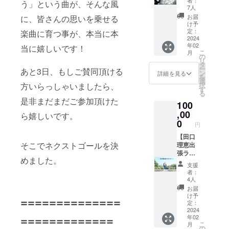
ける限
者：
う」という曲が、そんな風
コー
手の両
ケ映像
7人
りお名
ス】 ■
面マッ
の最後
前は掲
お届
に、皆さんの思いを乗せる
田口理
ト高級
に皆さ
け予
載され
恵オリ
印刷紙
定：
楽曲に育つ事が、本当に本
んのお
ま
ジナル
2024
使用。
名前を
す。）
年02
卓上カ
当に嬉しいです！
オリジ
お載せ
※支援
こ
月
レン
ナル木
の
しま
時、必
リ
ダー
製スタ
タ
す！匿
ず備考
ー
あと3日、もしご賛同頂ける
2024年
ンド
ン
名可。
詳細を見る
欄に掲
を
版 （ハ
付。）
選
掲載は
載を希
方いらっしゃいましたら、
択
ガキサ
■カラオ
す
名前の
望され
る
イズ卓
ケ映像
み。
るお名
是非まだまだご参加頂けた
100
上カレ
の最後
JOYSO
前をご
ン
,00
にクレ
UNDに
ら嬉しいです。
記入く
ダー。
ジット
0
映像が
ださ
円
1ヶ月1
でお名
流れ続
い。
枚の写
【田口
前をお
ける限
そこでネクストゴールを決
真によ
理恵出
載せし
りお名
る12枚
張ライ
ます。
前は掲
めました。
組。厚
ブコー
（JOYS
載され
支援
手の両
ス】 ■
OUND
ま
者：
面マッ
田口理
で配信
す。）
4人
ト高級
恵オリ
される
※支援
お届
印刷紙
ジナル
カラオ
時、必
け予
==============
使用。
卓上カ
ケ映像
定：
ず備考
オリジ
レン
2024
の最後
欄に掲
=============
年02
ナル木
ダー
に皆さ
載を希
こ
月
製スタ
2024年
んのお
の
望され