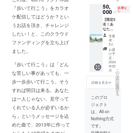
井みゆ
の星空
この
プター
OUND
オケで
す！ レ
50,
きのコ
ライブ
「橋く
『歩いて行こう』をカラオ
にPSE
直営店
はあり
在庫な
アなカ
ラボ作
000
参加チ
し
ぐり」
マーク
円
にて、
ませ
ラオケ
品
ケ配信してはどうか？とい
ケット
です ■
表示済
カラオ
ん。田
でのミ
【限定5
「ハー
（11/25
コー
み
ケライ
口理恵
ニライ
名！あ
うお話を頂き、チャレンジ
トだる
(土)夜）
ス 東
ブ＆
歌唱の
ブ＆懇
なたの
ま」を
※ユ
京湾ク
パー
「歩い
親会
したい！と、このクラウド
為のオ
お送り
インチ
ルー
支援
ティ参
て行こ
パー
リジナ
しま
ホテル
ズ 羽
者：
加権 田
う」と
ファンディングを立ち上げ
ティー
ル曲作
す。 ・
南城 ・
5人
田空港
口理恵
映像を
の参加
曲コー
商品サ
11月25
付近で
お届
ました。
が生で
組み合
権。遠
ス】 ■
イズ ：
日
け予
30分間
本人映
わせた
方の方
田口理
高さ 約
定：
（土）
の星空
像を
MVを
は配信
恵オリ
2024
9cm 直
～26日
『歩いて行こう』は「どん
ライブ
バック
DVDで
での参
年02
ジナル
径 約
（日）
■日時
に「歩
お手元
こ
加も可
月
卓上カ
な苦しい事があっても、一
6.5cm
の
1泊2日
2023年
いて行
にお届
リ
能で
レン
・素材
タ
・洋室
10月7日
こう」
けしま
ー
す。
歩一歩歩いて行こう。そう
ダー
：古
ン
ツイン
詳細を見る
(土)
をカラ
す。）
を
（場所
2024年
紙、土
選
ルーム
（19：
オケで
■JOYS
択
すれば明日は来る。あなた
は都
版 （ハ
デザイ
す
（ア
00～
歌いま
OUND
る
内。日
ガキサ
ン用の
ネック
このプロ
21：
は一人じゃない、見守って
す！ レ
直営店
程はカ
イズ卓
紙 ・カ
ス棟）
00）を
アなカ
にて、
ラオケ
ジェクト
上カレ
ラー：
朝
くれている人が必ずいるか
予定
ラオケ
カラオ
配信ス
ン
赤、水
食・夕
は、All-or-
でのミ
ケライ
タート
ダー。
色、黄
ら」というメッセージを込
食付
18：
ニライ
ブ＆
の2024
Nothing方式
1ヶ月1
緑、黄
（本館
45 乗
ブ＆懇
パー
年2月頃
めた曲で、2013年に作って
枚の写
色、ピ
2Fレス
です。
船開
親会
ティ参
を予
真によ
ンク ・
トラン
始
パー
加権 田
定。後
目標金額を