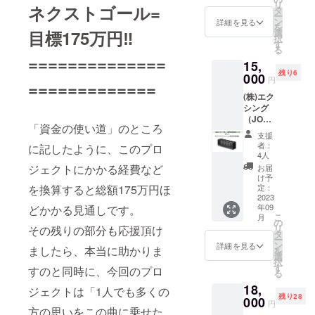
リ
ネクストゴール=
ンド
版 （ハ
名前を
タ
るお名
ー
付。）
ガキサ
お載せ
ン
前をご
詳細を見る
を
■カラオ
イズ卓
しま
目標175万円‼️
選
記入く
択
ケ映像
上カレ
す！匿
す
ださ
る
の最後
ン
名可。
い。 ■
==============
15,
にクレ
ダー。
掲載は
今回の
残り6
ジット
1ヶ月1
000
名前の
カラオ
円
=============
でお名
枚の写
み。
ケ配信
(株)エク
前をお
真によ
JOYSO
で制作
シング
載せし
る12枚
UNDに
する
（JOYS
ます。
組。厚
映像が
「歩い
「資金の使い道」のところ
OUD）
（JOYS
手の両
流れ続
て行こ
支援
様より
OUND
面マッ
ける限
う」の
者：
に記したように、このプロ
ご提供
で配信
ト高級
りお名
4人
ミュー
■アロゾ
される
印刷紙
前は掲
ジェクトにかかる経費など
ジック
お届
ルク
カラオ
使用。
載され
け予
ビデオ
リー
を換算すると総額175万円ほ
ケ映像
オリジ
定：
ま
をDVD
ナー 小
2023
の最後
ナル木
す。）
でお渡
年09
どかかる見通しです。
型空気
に皆さ
製スタ
※支援
ししま
こ
月
清浄機
んのお
ンド
の
時、必
す！
リ
その残りの部分も応援頂け
（ブラ
名前を
付。）
タ
ず備考
（カラ
ー
ザー）
お載せ
■カラオ
ン
欄に掲
詳細を見る
オケで
ましたら、本当に助かりま
を
をお届
しま
ケ映像
選
載を希
はあり
択
け （10
す！匿
の最後
す
望され
すのと同時に、今回のプロ
ませ
る
台限
名可。
にクレ
るお名
ん。田
18,
定） ・
掲載は
ジット
ジェクトは「1人でも多くの
前をご
口理恵
残り28
エアロ
000
名前の
でお名
記入く
歌唱の
円
方の思いをこの曲に乗せた
ゾルを
み。
前をお
ださ
「歩い