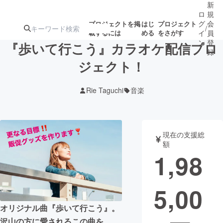
新
ロ
規
グ
会
プロジェクトを掲
はじ
プロジェクト
/
載するには
める
をさがす
イ
員
ン
登
『歩いて行こう』カラオケ配信プロ
録
ジェクト！
人気のプロ
注目のリ
注目の新着プロ
募集終了が近いプ
もうすぐ公開
Rie Taguchi
音楽
ジェクト
ターン
ジェクト
ロジェクト
されます
アート・写真
音楽
現在の支援総
額
1,98
テクノロジー・ガジェット
ゲーム・サ
5,00
映像・映画
書籍・雑誌
オリジナル曲『歩いて行こう』。
ビジネス・起業
チャレンジ
沢山の方に愛されるこの曲を