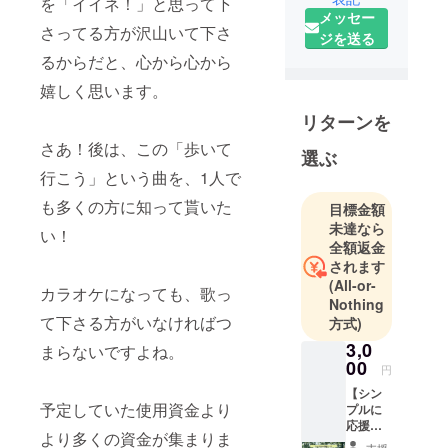
を「イイネ！」と思って下
はじめ、ヤ
メッセー
さってる方が沢山いて下さ
マハ楽譜出
ジを送る
版のオリジ
るからだと、心から心から
ナル曲集に
嬉しく思います。
取り上げら
れる。各地
リターンを
演奏旅行に
さあ！後は、この「歩いて
選ぶ
も参加。そ
行こう」という曲を、1人で
の後中学の
も多くの方に知って貰いた
頃から作曲
目標金額
未達なら
からは遠ざ
い！
全額返金
かる。武蔵
されます
野音楽大学
(All-or-
カラオケになっても、歌っ
ピアノ科卒
Nothing
業。ラウン
て下さる方がいなければつ
方式)
ジピアニス
3,0
まらないですよね。
トとしての
00
円
演奏活動を
【シン
経た後、
予定していた使用資金より
プルに
応援
JAZZと歌の
より多くの資金が集まりま
コー