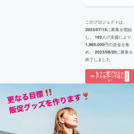
このプロジェクトは、
2023/07/15
に募集を開始
し、
182
人の支援により
1,985,000
円の資金を集
め、
2023/08/20
に募集を
終了しました
もう一度プロジェ
1
クトをやってほし
7
い