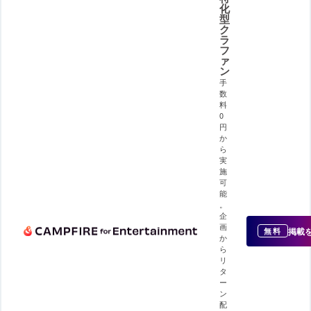
化
型
ク
ラ
フ
ァ
ン
手
数
料
0
円
か
ら
実
施
可
能
。
企
画
掲載
無料
か
ら
リ
タ
ー
ン
配