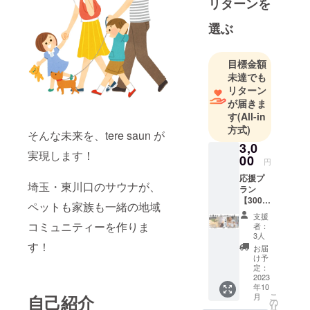
リターンを
気軽に知っ
選ぶ
ている者同
士のコミュ
目標金額
ニティとし
未達でも
てtere saun
リターン
で集まり、
が届きま
す
(All-in
お互いに挨
方式)
拶するぐら
そんな未来を、tere saun が
3,0
い当たり前
実現します！
00
な場所にし
円
たいという
応援プ
埼玉・東川口のサウナが、
ラン
思いがあり
【3000
ペットも家族も一緒の地域
ます。
円コー
支援
ス】 A
コミュニティーを作りま
者：
かBの
3人
コース
す！
お届
をお選
け予
びくだ
定：
さい。
2023
年10
A.カ
こ
自己紹介
月
フェご
の
リ