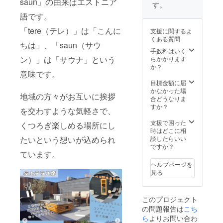
saun」の由来はエストニア
igashik
2024年
様と
す。
awaguc
3月末ま
メール
語です。
hi/）に
で
にてや
てご紹
り取り
「tere（テレ）」は「こんに
支援に関するよ
介させ
の上決
くある質問
ていた
定いた
ちは」、「saun（サウ
だきま
しま
手数料はいく
す。
す。 ※
ン）」は「サウナ」という
らかかります
ご紹介
ご利用
か？
意味です。
内容に
期限：
つきま
2024年
目標金額に届
して
3月末ま
かなかった場
地域の方々がお互いに挨拶
は、ご
で
合どうなりま
支援社
すか？
を交わすような気軽さで、
様と
メール
支援で困った
くつろぎ楽しめる場所にし
にてや
時はどこに相
り取り
たいという想いが込められ
談したらいい
の上決
ですか？
ています。
定いた
しま
ヘルプページを
す。
見る
発信時
期：
2023年
このプロジェクト
中 回
の問題報告は
こち
数：1回
ら
よりお問い合わ