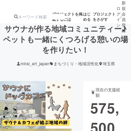
新
ロ
規
グ
会
プロジェクトを掲
はじ
プロジェクト
/
載するには
める
をさがす
イ
員
ン
登
サウナが作る地域コミュニティー♪
録
ペットも一緒にくつろげる憩いの場
を作りたい！
人気のプロ
注目のリ
注目の新着プロ
募集終了が近いプ
もうすぐ公開
ジェクト
ターン
ジェクト
ロジェクト
されます
mirai_art_japan
まちづくり・地域活性化
埼玉県
アート・写真
音楽
現在の支援総
テクノロジー・ガジェット
ゲーム・サ
額
575,
映像・映画
書籍・雑誌
500
ビジネス・起業
チャレンジ