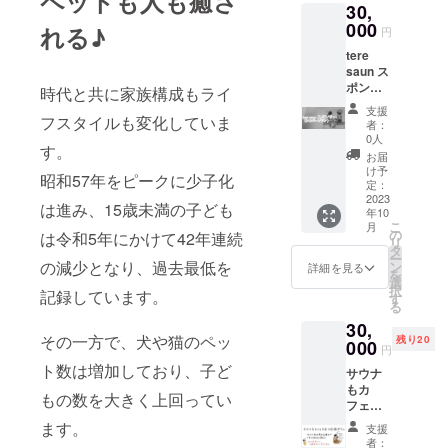
ペットも人も癒さ
30,
円お得
saunオ
です。
・サウ
000
リジナ
れる♪
※有効期
円
ナ利用
ルワン
限：
tere
券につ
コケー
2023年
saun ス
いて ご
キ ・サ
12月末
ポン
予約方
時代と共に家族構成もライ
ウナ利
まで
サー
法：ご
用券に
支援
（シル
フスタイルも変化していま
支援者
ついて
者：
バープ
様は
ご予約
0人
す。
ラン）
tere
方法：
お届
tere
saunの
ご支援
け予
昭和57年をピークに少子化
saunの
ご予約
定：
者様は
HP（htt
2023
ページ
tere
は進み、15歳未満の子ども
年10
ps://ter
に作
saunの
こ
月
e-
る、ク
の
ご予約
は令和5年にかけて42年連続
リ
saun.co
ラウド
タ
ページ
ー
m）に
の減少となり、過去最低を
ファン
ン
に作
詳細を見る
を
スポン
ディン
選
る、ク
択
記録しています。
サー様
グご支
す
ラウド
る
として
援者様
ファン
30,
企業名
用のご
ディン
その一方で、犬や猫のペッ
残り20
を掲載
000
予約
グご支
円
いたし
フォー
援者様
ト数は増加しており、子ど
サウナ
ます。
ムから
用のご
もカ
※備考欄
ご予約
予約
もの数を大きく上回ってい
フェも
に掲載
いただ
フォー
全力応
ご希望
きま
ます。
ムから
支援
援プラ
の企業
す。そ
ご予約
者：