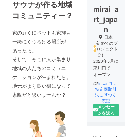
サウナが作る地域
mirai_a
コミュニティー？
rt_japa
n
家の近くにペットも家族も
日本
一緒にくつろげる場所が
初めてのプ
ロジェクト
あったら。
です
そして、そこに人が集まり
2023年5月に
地域の人たちのコミュニ
東川口で
オープン
ケーションが生まれたら。
https://tere-saun.com/
地元がより良い街になって
エストニア
特定商取引
素敵だと思いませんか？
語
法に基づく
表記
で、”tere”は
メッセー
、”こんにち
ジを送る
は” ”saun”
は、”サウ
ナ”という意
味です。