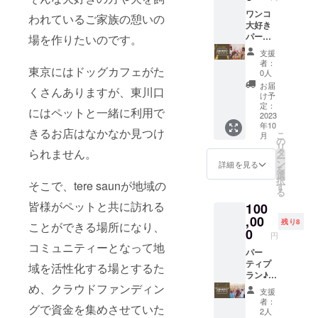
データ
クを掲
す。 ※
をお送
載いた
ワンコ
ご利用
われているご家族の憩いの
りいた
しま
大好き
期限：
だきま
す。 ま
パー
場を作りたいのです。
2023年
す。 掲
た、sns
ティプ
12月末
支援
載期
ストー
ラン♪
まで
者：
東京にはドッグカフェがた
間：
リーに
店舗1棟
0人
2024年
て応援
貸切い
お届
くさんありますが、東川口
9月まで
者アカ
ただけ
け予
ウント
るプラ
定：
にはペットと一緒に利用で
をご紹
ンで
2023
年10
介いた
す！ワ
きるお店はなかなか見つけ
こ
月
しま
ンコと
の
リ
す！ ※
一緒に
られません。
タ
ー
備考欄
お楽し
ン
詳細を見る
を
に掲載
みくだ
選
択
そこで、tere saunが地域の
ご希望
さい。
す
る
の企業
サウナ
皆様がペットと共に訪れる
100
名をご
入り放
記入く
題、
,00
残り8
ことができる場所になり、
ださ
オード
0
円
い。 ※
ブル、
コミュニティーとなって地
ロゴ
飲み放
パー
マーク
題付き
ティプ
域を活性化する場とするた
につき
+ロース
ラン♪
まして
トビー
店舗1棟
め、クラウドファンディン
支援
は、ご
フ2セッ
貸切い
者：
グで資金を集めさせていた
支援社
ト+tere
ただけ
2人