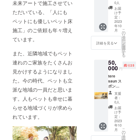
ン サウ
未来アートで施工させてい
名をご
の際、
0人
いただ
ナ利用
記入く
ご支援
きま
お届
ただいている、「人にも
券8名様
ださ
いただ
け予
す。そ
まで
い。 掲
定：
いた際
の際、
ペットにも優しいペット床
（平日
2023
載期
のご支
ご支援
年10
土日祝
間：
援者様
いただ
施工」のご依頼も年々増え
こ
月
いつで
2024年
の
番号を
いた際
リ
も）※通
9月まで
タ
ご記入
ています。
のご支
ー
常8名で
ン
いただ
詳細を見る
援者様
を
39000
選
きま
番号を
択
円なの
また、近隣地域でもペット
す
す。 ※
ご記入
る
で9000
ご利用
いただ
50,
連れのご家族をたくさんお
円お得
期限：
きま
残り25
ロース
000
2023年
す。 ※
円
見かけするようになりまし
トビー
12月末
ご利用
tere
フ、人
まで
期限：
た。今の時代、ペットも立
saun ス
数分ド
2023年
ポン
リンク
12月末
派な地域の一員だと思いま
サー
付き！
まで ・
支援
（ゴー
・サウ
す。人もペットも幸せに暮
者：
カフェ
ルドプ
ナ利用
0人
ご利用
ラン）
券につ
らせる地域づくりが求めら
お届
につい
tere
いて ご
け予
て ご利
れています。
saunの
予約方
定：
用方
HP（htt
2023
法：ご
法：ク
年10
ps://ter
支援者
ラウド
こ
月
e-
様は
の
ファン
リ
saun.co
tere
タ
ディン
ー