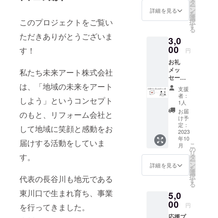
利用
タ
ー
コース
ン
詳細を見る
を
ラ
選
このプロジェクトをご覧い
択
ンチ＆
す
る
わらび
ただきありがとうございま
3,0
餅ほう
じ茶
00
す！
円
セット2
お礼
名様分
メッ
（平日
私たち未来アート株式会社
セージ
利用に
は、「地域の未来をアート
メー
限る）※
支援
ルにて
通常
者：
しよう」というコンセプト
お礼の
3400
1人
メッ
円 B.
お届
のもと、リフォーム会社と
セージ
ワンコ
け予
をお送
も喜ぶ
定：
して地域に笑顔と感動をお
りしま
2023
コース
年10
す。 ☆
ラ
届けする活動をしていま
こ
月
支援金
ンチ2名
の
リ
額は支
す。
様分
タ
ー
援者さ
+tere
ン
詳細を見る
を
まが支
saunオ
選
択
代表の長谷川も地元である
援を申
リジナ
す
る
し込む
ルワン
東川口で生まれ育ち、事業
5,0
際に、
コケー
任意で
00
キ ※ご
円
を行ってきました。
引き上
利用方
応援プ
げるこ