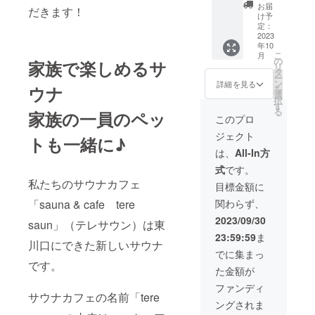
様から
saunオ
るプラ
お届
だきます！
メール
リジナ
ンで
け予
にて
ルワン
す！ サ
定：
データ
コケー
ウナ入
2023
年10
をお送
キ2セッ
り放
こ
月
りいた
ト ※10
題、
の
家族で楽しめるサ
リ
だきま
名様ま
オード
タ
ー
す。 掲
でご利
ブル、
ン
詳細を見る
ウナ
を
載期
用可能
飲み放
選
択
間：
※平日土
題付き
す
る
家族の一員のペッ
2024年
日祝対
+ロース
このプロ
9月まで
応可能
トビー
ジェクト
・snsス
※ご予約
フ2セッ
トも一緒に♪
トー
日程に
ト+シャ
は、
All-In方
リーに
つきま
ンパン2
式
です。
て応援
して
本 ※10
私たちのサウナカフェ
者アカ
は、ご
名様ま
目標金額に
ウント
支援者
でご利
「sauna & cafe tere
関わらず、
紹介
様と
用可能
tere
メール
※平日土
2023/09/30
saun」（テレサウン）は東
saun の
にてや
日祝対
23:59:59
ま
Instagr
り取り
応可能
川口にできた新しいサウナ
am（htt
の上決
※ご予約
でに集まっ
ps://ww
定いた
日程に
です。
た金額が
w.insta
しま
つきま
gram.c
す。 ※
して
ファンディ
om/tere
ご利用
は、ご
サウナカフェの名前「tere
ングされま
.saun_h
期限：
支援者