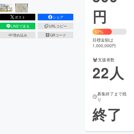
円
まちづくり・地域活性化
ポスト
シェア
LINEで送る
URLコピー
CAMPFIRE for Social Good
CAMPFIRE Creation
57%
埋め込み
QRコード
CAMPFIREふるさと納税
machi-ya
コミュニティ
目標金額は
1,000,000円
支援者数
22
人
募集終了まで残
り
終了