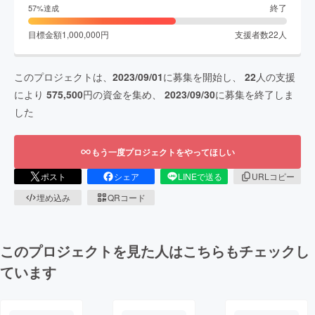
終了
57
%達成
目標金額
1,000,000
円
支援者数
22
人
このプロジェクトは、
2023/09/01
に募集を開始し、
22
人の支援
により
575,500
円の資金を集め、
2023/09/30
に募集を終了しま
した
もう一度プロジェクトをやってほしい
ポスト
シェア
LINEで送る
URLコピー
埋め込み
QRコード
このプロジェクトを見た人はこちらもチェックし
ています