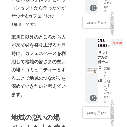
ナ大好
2023
円 B.
コンセプトから作ったのが
年10
きコー
ワンコ
こ
月
ス
も喜ぶ
の
サウナ&カフェ「tere
リ
サウナ
コース
タ
ー
ご利用
ラ
ン
詳細を見る
saun」です。
を
券4名様
ンチ2名
選
択
まで
様分
す
る
（平日
+ロース
東川口以外のところから人
20,
利用に
トビー
残り49
限る）※
が来て街を盛り上げると同
000
フ+tere
円
通常4名
saunオ
時に、カフェスペースを利
サウナ
で
リジナ
大好き
17000
ルワン
用して地域の皆さまの憩い
超全力
なので
コケー
応援プ
7000円
キ ※ご
支援
の場・コミュニティーとす
ラン サ
お得 B.
利用方
者：
ウナ利
ワンコ
法 ク
1人
ることで地域のつながりを
用券8名
も喜ぶ
ラウド
お届
様まで
コース
深めていきたいと考えてい
ファン
け予
（平日
ご
定：
ディン
利用に
2023
ます。
支援者
グの支
年10
限る）※
様限定
援完了
こ
月
通常8名
イタリ
の
画面を
リ
で
アン
タ
ご提示
ー
31000
ディ
ン
くださ
詳細を見る
を
地域の憩いの場
円なの
ナー
選
い。事
択
で
コース
す
前予約
る
11000
+tere
は不要