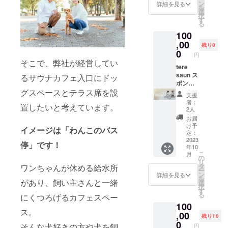
m）に
saunの
ン
詳細を見る
グの支
を
スポン
ご予約
選
援完了
択
サー様
ページ
す
画面を
る
として
に作
ご提示
100
企業名
る、ク
くださ
及びロ
,00
ラウド
残り8
い。事
ゴマー
ファン
0
前予約
円
クを掲
ディン
そこで、弊社が経営してい
は不要
載いた
tere
グご支
です。
しま
saun ス
援者様
るサウナカフェ入口にドッ
※有効期
す。 ※
ポン
用のご
限：
グスペースとテラス席を設
備考欄
サー
予約
2023年
支援
に掲載
（プラ
フォー
者：
12月末
置したいと考えています。
ご希望
チナプ
ムから
2人
まで
の企業
ラン）
ご予約
お届
名をご
tere
いただ
け予
イメージは「わんこのバス
記入く
saunの
きま
定：
ださ
HP（htt
2023
す。そ
停」です！
年10
い。 ※
ps://ter
の際、
こ
月
ロゴ
e-
ご支援
の
リ
マーク
saun.co
いただ
タ
ワンちゃんが休める給水所
ー
につき
m）に
いた際
ン
詳細を見る
を
まして
スポン
があり、飼い主さんと一緒
のご支
選
択
は、ご
サー様
援者様
す
る
にくつろげるカフェスペー
支援社
として
番号を
100
様から
企業名
ご記入
ス。
メール
及びロ
,00
いただ
残り10
にて
ゴマー
きま
0
そんな犬好きの方や犬を飼
円