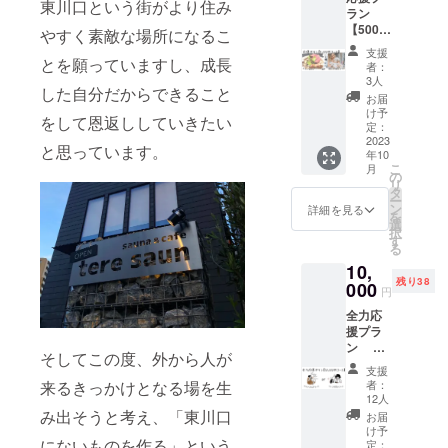
法 ク
東川口という街がより住み
ラン
とが可
ラウド
【5000
能で
やすく素敵な場所になるこ
ファン
円コー
す。ご
ディン
支援
ス】 A
とを願っていますし、成長
支援を
グの支
者：
かBの
いただ
援完了
3人
した自分だからできること
コース
く際に
画面を
お届
をお選
「上乗
ご提示
け予
をして恩返ししていきたい
びくだ
せ支
定：
くださ
さい。
2023
援」か
い。事
と思っています。
年10
A.カ
ら金額
前予約
こ
月
フェご
の追加
の
は不要
リ
利用
をお願
タ
です。
ー
コース
いいた
ン
※有効期
詳細を見る
を
ラ
しま
選
限：
択
ンチ2名
す。
す
2023年
る
様分
12月末
10,
+ロース
まで
残り38
トビー
000
円
フ+わら
全力応
び餅ほ
援プラ
うじ茶
ン A
セット2
そしてこの度、外から人が
かBの
名様分
支援
コース
（平日
来るきっかけとなる場を生
者：
をお選
利用に
12人
びくだ
限る）※
み出そうと考え、「東川口
お届
さい。
通常
け予
にないものを作る」という
A.サウ
6300
定：