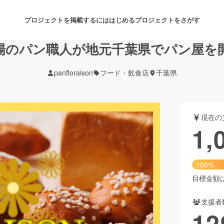
プロジェクトを掲載するには
はじめる
プロジェクトをさがす
場のパン職人が地元千葉県でパン屋を
panfloraison
フード・飲食店
千葉県
注目のリターン
注目の新着プロジェクト
募集終了が近いプロジェクト
も
現在の
音楽
舞台・パフォーマンス
1,
ゲーム・サービス開発
フード・飲食店
106%
書籍・雑誌出版
アニメ・漫画
目標金額は1
支援者
チャレンジ
ビューティー・ヘルスケ
12