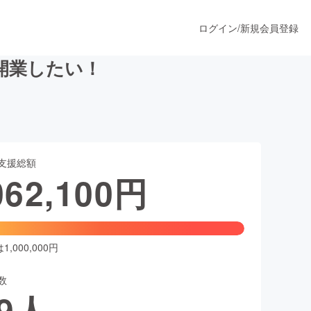
ログイン
/
新規会員登録
開業したい！
うすぐ公開されます
支援総額
プロダクト
062,100
円
ファッション
スポーツ
,000,000円
数
ア
ソーシャルグッド
9
人