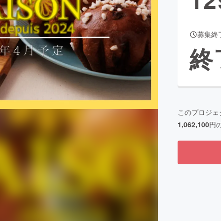
募集終
CAMPFIRE for Social Good
CAMPFIRE Creation
終
CAMPFIREふるさと納税
machi-ya
コミュニティ
このプロジェ
1,062,100
円