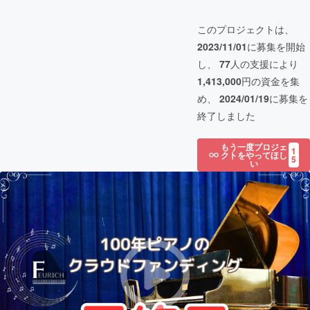
このプロジェクトは、
2023/11/01
に募集を開始
し、
77
人の支援により
1,413,000
円の資金を集
め、
2024/01/19
に募集を
終了しました
もう一度プロジェ
1
クトをやってほし
5
い