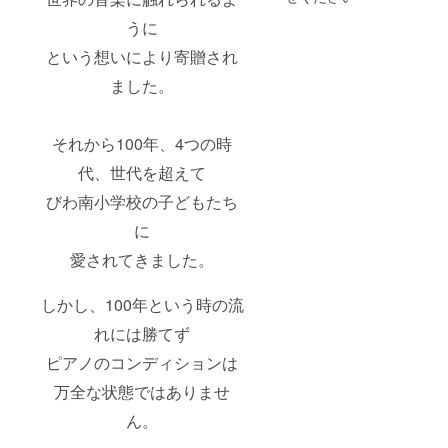
第1回
ら1年以
記入く
「フォ
上。HP
うに
ださ
イリッ
が存続
YouTub
い。
という想いにより寄贈され
ヒのつ
する限
eでの限
どい」
り ・掲
定配信
ました。
コン
載方
を予定
サート
法：お
してい
の動画
名前の
ます。
をお届
掲載、
・その
それから100年、4つの時
けしま
企業名
他：
す。
での掲
DVDで
代、世代を超えて
・収録
載
の視聴
時間：
◆100年
びわ南小学校の子どもたち
をご希
約30～
間お名
望の場
に
40分
前掲示
合はご
・提供
真鍮
希望の
愛されてきました。
方法：
製
方は備
Web配
297×42
考欄に
信での
0mm
DVD希
しかし、100年という時の流
ご提供
(フォイ
望とご
リッヒ
記入く
れには勝てず
の側に
ださ
YouTub
ネーム
ピアノのコンディションは
い。 ◆
eでの限
プレー
第1回
万全な状態ではありませ
定配信
トを設
「フォ
を予定
置しま
イリッ
ん。
してい
す)
ヒのつ
ます。
◆「フ
どい」