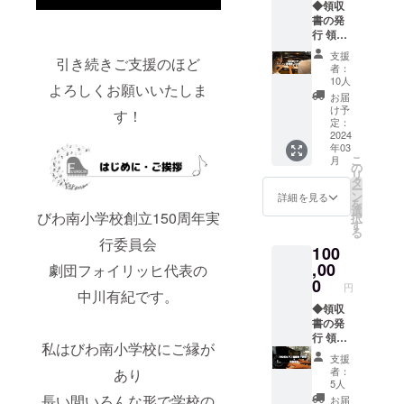
◆領収
ださ
す。
載期間
定して
書の発
い。
http://bi
は2024
いま
行 領収
◆100年
wamina
年2月か
す。 ・
書に記
ピアノ
mi-
ら1年以
その
支援
引き続きご支援のほど
載する
のHPに
es.naga
上。HP
者：
他：
お名前
お名前
hama.e
10人
が存続
DVDで
よろしくお願いいたしま
を備考
掲載(希
d.jp/）
する限
お届
の視聴
欄にご
望制)
名前掲
け予
り ・掲
す！
をご希
記入く
100年ピ
定：
載をご
載方
望の場
ださ
2024
アノの
希望の
法：お
合はご
年03
い。 ◆
HP：
方は備
名前の
希望の
こ
月
お礼状
https://
の
考欄に
掲載、
方は備
リ
送付 お
100th-
タ
掲載す
企業名
考欄に
ー
礼状の
piano.c
ン
るお名
詳細を見る
での掲
DVD希
を
送付先
om/
選
前をご
載
望とご
びわ南小学校創立150周年実
択
住所と
（びわ
す
記入く
記入く
る
お名前
南小学
ださ
行委員会
ださ
100
を備考
校HPに
い。 ・
い。
欄にご
,00
リンク
劇団フォイリッヒ代表の
掲載期
記入く
されま
0
間：掲
円
中川有紀です。
ださ
す。
載期間
い。
◆領収
http://bi
は2024
◆100年
書の発
wamina
年2月か
ピアノ
行 領収
mi-
ら1年以
私はびわ南小学校にご縁が
のHPに
書に記
es.naga
上。HP
支援
お名前
載する
hama.e
が存続
者：
あり
掲載(希
お名前
d.jp/）
する限
5人
望制)
を備考
名前掲
長い間いろんな形で学校の
り ・掲
お届