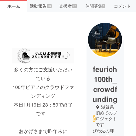
活動報告
支援者
仲間募集
コメント
ホーム
18
77
1
feurich
多くの方にご支援いただい
100th_
ている
100年ピアノのクラウドファ
crowdf
ンディング
unding
本日1月19日 23：59で終了
滋賀県
初めてのプ
です！
ロジェクト
です
びわ湖の畔
おかげさまで昨年末に