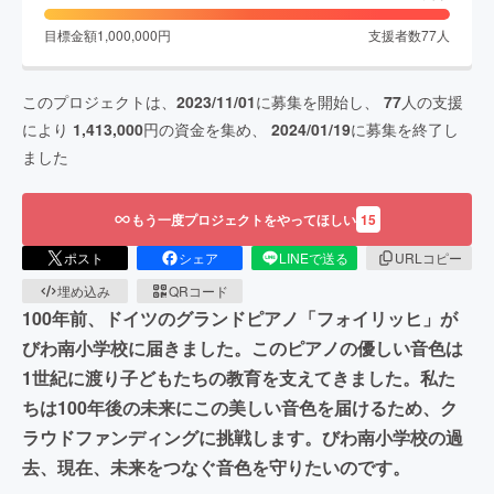
目標金額
1,000,000
円
支援者数
77
人
このプロジェクトは、
2023/11/01
に募集を開始し、
77
人の支援
により
1,413,000
円の資金を集め、
2024/01/19
に募集を終了し
ました
もう一度プロジェクトをやってほしい
15
ポスト
シェア
LINEで送る
URLコピー
埋め込み
QRコード
100年前、ドイツのグランドピアノ「フォイリッヒ」が
びわ南小学校に届きました。このピアノの優しい音色は
1世紀に渡り子どもたちの教育を支えてきました。私た
ちは100年後の未来にこの美しい音色を届けるため、ク
ラウドファンディングに挑戦します。びわ南小学校の過
去、現在、未来をつなぐ音色を守りたいのです。