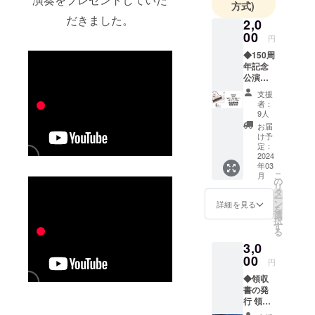
方式)
この先100年
だきました。
2,0
も素晴らし
00
円
い音色を奏
◆150周
でるため
年記念
に、保存活
公演
「時と
動をしてい
支援
共に響
者：
ます。
け」奏
9人
とピア
お届
ノ物語
け予
2023年
定：
11月4日
2024
年03
のびわ
こ
月
南小学
の
リ
校創立
タ
ー
150周年
ン
詳細を見る
を
記念式
選
択
典 第2
す
る
部で上
3,0
演され
た 劇団
00
円
フォイ
◆領収
リッヒ
書の発
による
行 領収
ミュー
書に記
ジカル