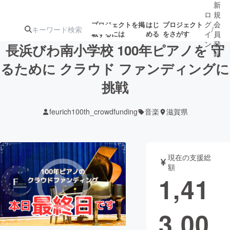
新
ロ
規
グ
会
プロジェクトを掲
はじ
プロジェクト
/
載するには
める
をさがす
イ
員
ン
登
長浜びわ南小学校 100年ピアノを 守
録
るために クラウド ファンディングに
挑戦
人気のプロ
注目のリ
注目の新着プロ
募集終了が近いプ
もうすぐ公開
ジェクト
ターン
ジェクト
ロジェクト
されます
feurich100th_crowdfunding
音楽
滋賀県
アート・写真
音楽
現在の支援総
テクノロジー・ガジェット
ゲーム・サ
額
1,41
映像・映画
書籍・雑誌
3,00
ビジネス・起業
チャレンジ