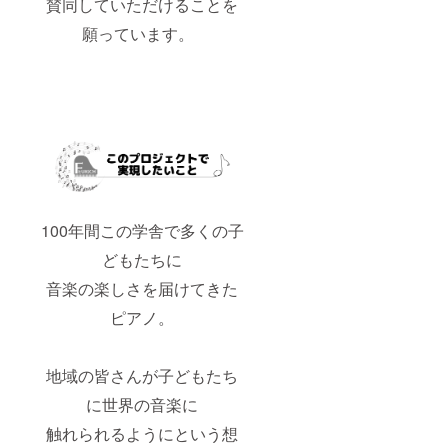
賛同していただけることを
びわ南
小学校
願っています。
定員：
YouTub
30名 支
eでの限
援者様
定配信
の交通
を予定
費や滞
してい
在費は
ます。
自己負
・その
担でお
他：
願いし
DVDで
ます。
の視聴
◆フォ
をご希
イリッ
望の場
100年間この学舎で多くの子
ヒ演奏
合はご
券(希望
希望の
どもたちに
制) 日
方は備
程：
考欄に
音楽の楽しさを届けてきた
2024年
DVD希
11月頃
望とご
ピアノ。
実施予
記入く
定 場
ださ
所：長
い。 ◆
地域の皆さんが子どもたち
浜市立
第1回
びわ南
「フォ
に世界の音楽に
小学校
イリッ
定員：
ヒのつ
触れられるようにという想
10名 支
どい」