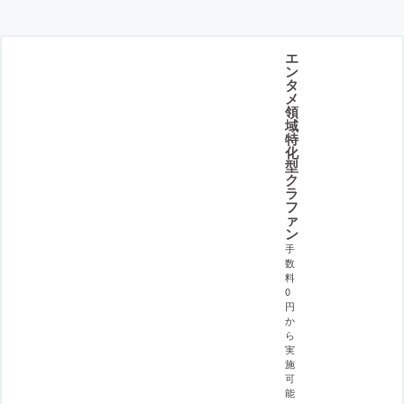
エ
ン
タ
メ
領
域
特
化
型
ク
ラ
フ
ァ
ン
手
数
料
0
円
か
ら
実
施
可
能