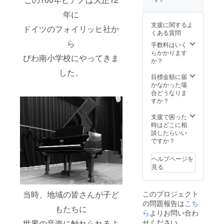
ださ
（びわ
ォイ
時間：
い。 ・
南小学
リッヒ
年に
約30～
掲載期
校HPに
のつど
40分
支援に関するよ
間：掲
リンク
ドイツのフォイリッヒ社か
い」コ
・提供
くある質問
載期間
されま
ンサー
方法：
ら
は2024
す。
ト動画
手数料はいく
Web配
年2月か
http://bi
配信 ・
らかかります
信での
びわ南小学校にやってきま
ら1年以
wamina
内容：
か？
ご提供
上。HP
mi-
第1回
した。
が存続
es.naga
「フォ
目標金額に届
する限
hama.e
イリッ
かなかった場
YouTub
り ・掲
d.jp/）
ヒのつ
合どうなりま
eでの限
載方
名前掲
どい」
すか？
定配信
法：お
載をご
コン
を予定
名前の
希望の
サート
支援で困った
してい
掲載、
方は備
の動画
時はどこに相
ます。
企業名
考欄に
をお届
談したらいい
・その
での掲
掲載す
けしま
ですか？
他：
載
るお名
す。
DVDで
◆「フ
前をご
・収録
の視聴
ヘルプページを
ォイ
記入く
時間：
をご希
見る
リッヒ
ださ
約30～
望の場
のつど
い。 ・
40分
合はご
い」コ
掲載期
・提供
希望の
当時、地域の皆さんが子ど
このプロジェクト
ンサー
間：掲
方法：
方は備
の問題報告は
こち
ト動画
載期間
Web配
考欄に
もたちに
配信 ・
は2024
ら
よりお問い合わ
信での
DVD希
内容：
年2月か
ご提供
望とご
せください
世界の音楽に触れられるよ