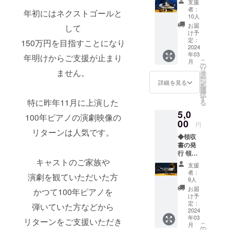
支援
載する
「時と
者：
年初にはネクストゴールと
お名前
共に響
10人
を備考
け」奏
お届
して
欄にご
とピア
け予
記入く
ノ物語
定：
150万円を目指すことになり
ださ
2024
の フル
年03
い。 ◆
年明けからご支援が止まり
バー
こ
月
お礼状
ジョン
の
リ
ません。
送付 お
映像を
タ
ー
礼状の
配信も
ン
詳細を見る
を
送付先
しくは
選
択
住所と
DVDで
す
特に昨年11月に上演した
る
お名前
お届け
5,0
を備考
しま
100年ピアノの演劇映像の
欄にご
00
す。 カ
円
記入く
メラ4台
リターンは人気です。
◆領収
ださ
で撮影
書の発
い。
された
行 領収
◆100年
映像
キャストのご家族や
書に記
ピアノ
で、あ
支援
載する
のHPに
の感動
者：
演劇を観ていただいた方
お名前
お名前
を何度
9人
を備考
掲載(希
でもお
お届
かつて100年ピアノを
欄にご
望制)
楽しみ
け予
記入く
100年ピ
定：
いただ
弾いていた方などから
ださ
2024
アノの
けま
年03
い。 ◆
HP：
リターンをご支援いただき
す。 ・
こ
月
お礼状
https://
の
内容：