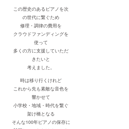
・その
ォイ
ご招待
他：
リッヒ
日程：
この歴史のあるピアノを次
DVDで
のつど
2024年
の視聴
い」コ
11月頃
の世代に繋ぐため
をご希
ンサー
の開催
修理・調律の費用を
望の場
ト動画
予定 場
合はご
配信 ・
所：長
クラウドファンディングを
希望の
内容：
浜市立
方は備
第1回
びわ南
使って
考欄に
「フォ
小学校
DVD希
イリッ
定員：
多くの方に支援していただ
望とご
ヒのつ
30名 支
記入く
どい」
援者様
きたいと
ださ
コン
の交通
い。 ◆
サート
考えました。
費や滞
第1回
の動画
在費は
「フォ
をお届
自己負
時は移り行くけれど
イリッ
けしま
担でお
ヒのつ
す。
願いし
これから先も素敵な音色を
どい」
・収録
ます。
ご招待
時間：
響かせて
日程：
約30～
2024年
40分
小学校・地域・時代を繋ぐ
11月頃
・提供
の開催
方法：
架け橋となる
予定 場
Web配
そんな100年ピアノの保存に
所：長
信での
浜市立
ご提供