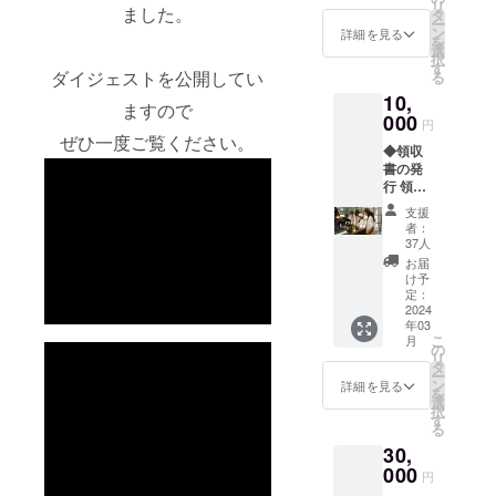
リ
ました。
送付 お
100th-
タ
ミュー
ー
礼状の
piano.c
ン
ジカル
詳細を見る
を
送付先
om/
選
「時と
択
住所と
（びわ
す
共に響
ダイジェストを公開してい
る
お名前
南小学
け」奏
10,
を備考
校HPに
とピア
ますので
欄にご
000
リンク
ノ物語
円
記入く
されま
ぜひ一度ご覧ください。
のフル
◆領収
ださ
す。
バー
書の発
い。
http://bi
ジョン
行 領収
◆100年
wamina
の動画
書に記
ピアノ
mi-
をお届
支援
載する
のHPに
es.naga
けしま
者：
お名前
お名前
hama.e
37人
す。
を備考
掲載(希
d.jp/）
・収録
お届
欄にご
望制)
名前掲
け予
時間：
記入く
100年ピ
定：
載をご
約60分
ださ
2024
アノの
希望の
・提
年03
い。 ◆
HP：
方は備
供方
こ
月
お礼状
https://
の
考欄に
法：
リ
送付 お
100th-
タ
掲載す
Web配
ー
礼状の
piano.c
ン
るお名
詳細を見る
信での
を
送付先
om/
選
前をご
ご提供
択
住所と
（びわ
す
記入く
る
お名前
南小学
ださ
30,
を備考
校HPに
い。 ・
vimeo
欄にご
000
リンク
掲載期
での配
円
記入く
されま
間：掲
信を予