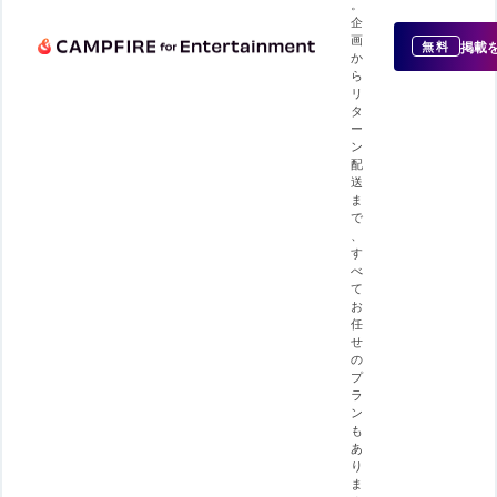
。
企
画
掲載
無料
か
ら
リ
タ
ー
ン
配
送
ま
で
、
す
べ
て
お
任
せ
の
プ
ラ
ン
も
あ
り
ま