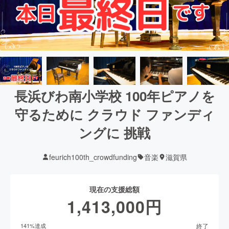
長浜びわ南小学校 100年ピアノを
守るために クラウド ファンディ
ングに 挑戦
feurich100th_crowdfunding
音楽
滋賀県
現在の支援総額
1,413,000
円
終了
141
%達成