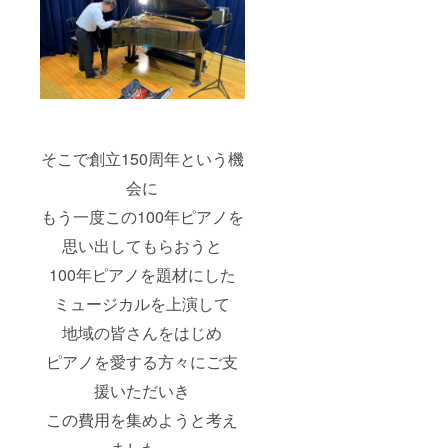
30分で
す） 日
程：
2024年
11月頃
実施予
定 場
所：長
浜市立
びわ南
そこで創立150周年という機
小学校
定員：5
会に
名 支援
もう一度この100年ピアノを
者様の
交通費
思い出してもらおうと
や滞在
費は自
100年ピアノを題材にした
己負担
でお願
ミュージカルを上演して
いしま
す。 写
地域の皆さんをはじめ
真撮影
は10
ピアノを愛する方々にご支
カット
援いただいき
この費用を集めようと考え