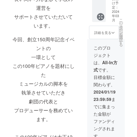
100年ピ
欄にご
載をご
載方
け予
アノの
記入く
運営を
希望の
定：
法：お
HP：
ださ
2024
方は備
名前の
サポートさせていただいて
年03
https://
い。 ◆
考欄に
掲載、
こ
月
100th-
お礼状
掲載す
の
企業名
います。
リ
piano.c
送付 お
るお名
タ
での掲
ー
om/
礼状の
前をご
ン
載
詳細を見る
を
（びわ
送付先
記入く
選
◆「フ
今回、創立150周年記念イベ
択
南小学
住所と
ださ
す
ォイ
る
校HPに
お名前
い。 ・
リッヒ
ントの
このプロ
リンク
を備考
掲載期
のつど
ジェクト
されま
欄にご
一環として
間：掲
い」コ
す。
記入く
載期間
ンサー
は、
All-In方
この100年ピアノを題材にし
http://bi
ださ
は2024
ト動画
式
です。
wamina
い。
年2月か
配信 ・
た
mi-
◆100年
ら1年以
内容：
目標金額に
es.naga
ピアノ
上。HP
第1回
ミュージカルの脚本を
関わらず、
hama.e
のHPに
が存続
「フォ
d.jp/）
お名前
する限
イリッ
2024/01/19
執筆させていただき
名前掲
掲載(希
り ・掲
ヒのつ
23:59:59
ま
載をご
望制)
載方
劇団の代表と
どい」
希望の
100年ピ
法：お
コン
でに集まっ
プロデューサーを務めてい
方は備
アノの
名前の
サート
た金額が
考欄に
HP：
掲載、
の動画
ます。
掲載す
https://
企業名
をお届
ファンディ
るお名
100th-
での掲
けしま
ングされま
前をご
piano.c
載
す。
記入く
om/
◆「フ
・収録
す。
この100年ピアノは大正12