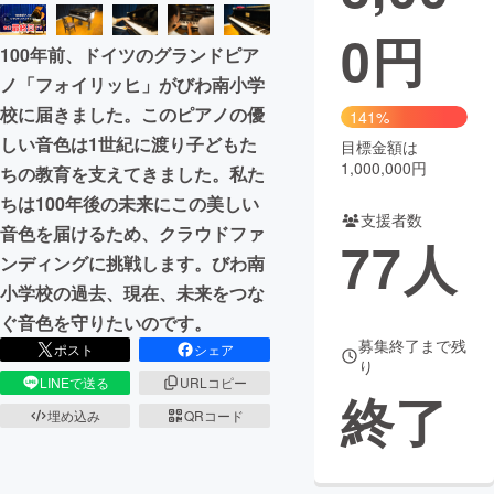
0
円
まちづくり・地域活性化
100年前、ドイツのグランドピア
ノ「フォイリッヒ」がびわ南小学
CAMPFIRE for Social Good
CAMPFIRE Creation
校に届きました。このピアノの優
141%
CAMPFIREふるさと納税
machi-ya
コミュニティ
しい音色は1世紀に渡り子どもた
目標金額は
1,000,000円
ちの教育を支えてきました。私た
ちは100年後の未来にこの美しい
支援者数
音色を届けるため、クラウドファ
77
人
ンディングに挑戦します。びわ南
小学校の過去、現在、未来をつな
ぐ音色を守りたいのです。
募集終了まで残
ポスト
シェア
り
LINEで送る
URLコピー
終了
埋め込み
QRコード