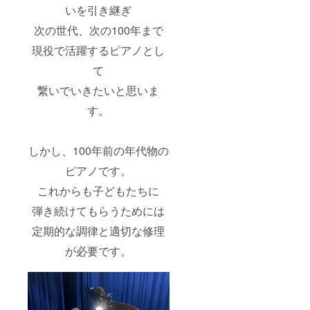
援者様
ご招待
いを引き継ぎ
の交通
日程：
費や滞
2024年
次の世代、次の100年まで
在費は
11月頃
現役で活躍するピアノとし
自己負
の開催
担でお
予定 場
て
願いし
所：長
ます。
浜市立
繋いでいきたいと思いま
びわ南
小学校
す。
定員：
30名 支
援者様
の交通
しかし、100年前の年代物の
費や滞
ピアノです。
在費は
自己負
これからも子どもたちに
担でお
願いし
弾き続けてもらうためには
ます。
◆フォ
定期的な調律と適切な修理
イリッ
ヒ演奏
が必要です。
券(希望
制)＋写
真撮影
（演奏
時間は