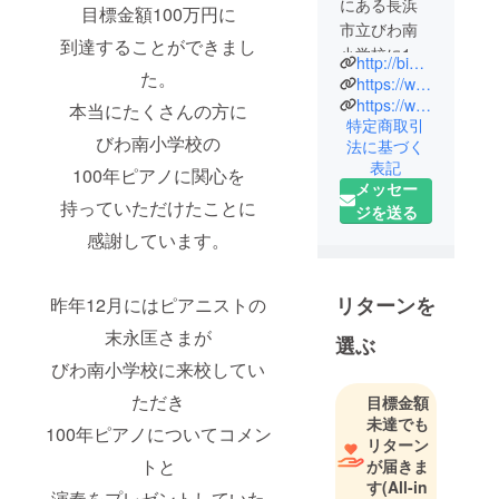
にある長浜
目標金額100万円に
市立びわ南
到達することができまし
小学校に100
http://biwaminami-es.nagahama.ed.jp/anniversary/
た。
年前に寄贈
https://www.facebook.com/profile.php?id=100095017477686
された
https://www.instagram.com/feurich100th/
本当にたくさんの方に
特定商取引
ドイツ製ピ
びわ南小学校の
法に基づく
アノ「フォ
表記
100年ピアノに関心を
イリッヒ」
メッセー
がありま
持っていただけたことに
ジを送る
す。
感謝しています。
2023年のび
わ南小学校
創立150周年
リターンを
昨年12月にはピアニストの
記念イベン
末永匡さまが
選ぶ
トに合わせ
びわ南小学校に来校してい
て
この100年ピ
ただき
目標金額
アノの存在
未達でも
100年ピアノについてコメン
リターン
を多くの方
トと
が届きま
に知ってい
す
(All-in
ただき
演奏をプレゼントしていた