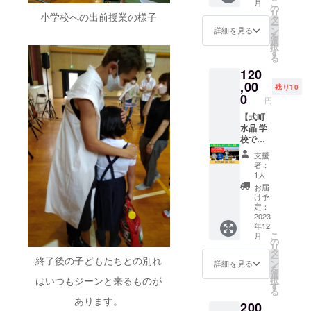
こ
月
※郵送費
クラウ
奏だけ
の
リ
小学校への出前授業の様子
込みの
ドファ
ではな
タ
ー
価格で
ンディ
く講
ン
詳細を見る
を
す。 ※
ング終
演・対
選
択
お届け
了後か
談など
す
る
先のご
ら順に
も含め
120
記載を
メール
て一緒
お願い
にてご
に企画
,00
残り10
しま
連絡
を実現
0
円
す。
し、日
いたし
程の調
ます。
【式町
整をさ
会場入
水晶 学
せてい
り・リ
校での
ただき
ハーサ
演奏・
支援
ます。
ル・本
講演（1
者：
※交通費
番を含
校
1人
別途
め、5時
分）】
お届
（神奈
間まで
式町水
け予
川県小
対応可
晶が学
定：
田原市
能で
校を訪
2023
年12
から現
す。 ※
問し、
こ
月
地まで
演奏会
「いじ
の
リ
の実費
のリ
め・人
タ
ー
終了後の子どもたちとの別れ
を別途
ターン
権学
ン
詳細を見る
を
必要に
実施期
習」と
選
択
はいつもジーンと来るものが
なりま
間につ
して演
す
る
す） ※
いては
奏・講
あります。
200
その
クラウ
演（45