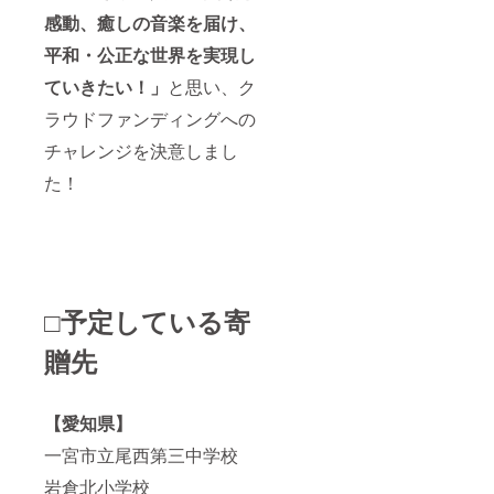
ては、
望に応
式
感動、癒しの音楽を届け、
活動報
じて）
YouTub
告・
式町水
eの動画
平和・公正な世界を実現し
SNSな
晶との
のスポ
どで広
対談動
ンサー
ていきたい！」
と思い、ク
く発信
画を収
一覧に
いたし
録し、
お名前
ラウドファンディングへの
ます。
公式
（企業
チャレンジを決意しまし
※演奏会
YouTub
名）を
のリ
eで配信
掲載い
た！
ターン
させて
たしま
実施期
いただ
す。
間につ
きま
（2023
いては
す。
年12
クラウ
https://
月〜
ドファ
www.yo
2024年
ンディ
utube.c
12月ま
ング終
om/@s
での1年
□予定している寄
了後か
hikimac
間） 特
ら順に
himizuk
典⑤：
贈先
メール
i 特典
（ご希
にてご
⑥：
望に応
連絡
（ご希
じて）
し、日
望に応
式町水
【愛知県】
程の調
じて）
晶との
整をさ
演奏・
対談動
一宮市立尾西第三中学校
せてい
講演会
画を収
岩倉北小学校
ただき
当日に
録し、