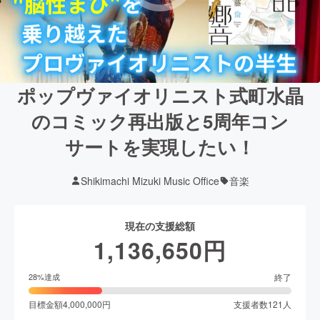
ポップヴァイオリニスト式町水晶
のコミック再出版と5周年コン
サートを実現したい！
Shikimachi Mizuki Music Office
音楽
現在の支援総額
1,136,650
円
終了
28
%達成
目標金額
4,000,000
円
支援者数
121
人