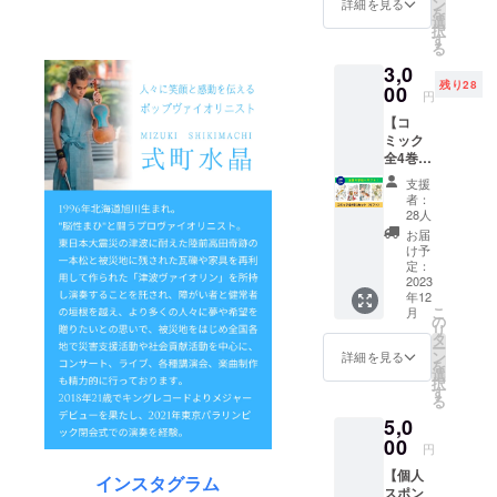
価格で
ン
スを必
詳細を見る
を
（お名
す。 ※
選
ずご記
択
前・
お届け
す
入くだ
る
ニック
先のご
さい
3,0
ネー
記載を
残り28
ム）を
00
お願い
円
必ずご
しま
【コ
記載く
す。
ミック
ださ
全4巻 1
い。 ※
セット
郵送代
支援
（ギフ
込みの
者：
ト）】
価格と
28人
コミッ
なって
お届
ク「水
おりま
け予
晶の響
す。
定：
き」の
2023
年12
１巻か
こ
月
ら４巻
の
リ
までの
タ
ー
１セッ
ン
詳細を見る
を
ト（４
選
択
冊）
す
る
を、本
5,0
文に記
載して
00
円
いる
【個人
小・
インスタグラム
スポン
中・高