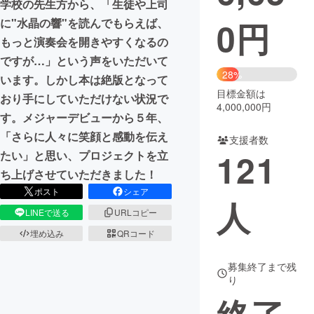
学校の先生方から、「生徒や上司
0
円
に"水晶の響"を読んでもらえば、
まちづくり・地域活性化
もっと演奏会を開きやすくなるの
ですが…」という声をいただいて
CAMPFIRE for Social Good
CAMPFIRE Creation
28%
います。しかし本は絶版となって
CAMPFIREふるさと納税
machi-ya
コミュニティ
目標金額は
おり手にしていただけない状況で
4,000,000円
す。メジャーデビューから５年、
「さらに人々に笑顔と感動を伝え
支援者数
121
たい」と思い、プロジェクトを立
ち上げさせていただきました！
ポスト
シェア
人
LINEで送る
URLコピー
埋め込み
QRコード
募集終了まで残
り