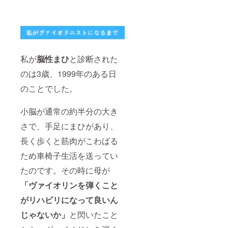
い！」
間につ
という
いては
場合
クラウ
は、備
ドファ
考欄に
ンディ
学校名
ング終
をご記
了後か
私が
脳性まひ
と診断された
載くだ
ら順に
さい。
メール
のは3歳、1999年のある日
※その
にてご
他、疑
連絡
のことでした。
問・ご
し、日
質問が
程の調
あれば
整をさ
小脳が通常の約半分の大き
式町水
せてい
さで、手足にまひがあり、
晶
ただき
Music
ます。
長く歩くと筋肉がこわばる
Office
（2025
までお
年3月ま
ため車椅子生活を送ってい
気軽に
で有効
お問い
です）
たのです。その時に母が
合わせ
※交通
くださ
費・宿
「ヴァイオリンを弾くこと
い。
泊費別
がリハビリになって良いん
途（神
奈川県
じゃないか」
と閃いたこと
小田原
市から