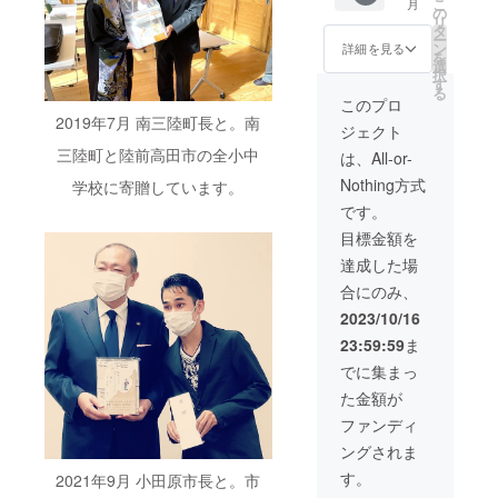
こ
月
www.yo
（企業
価格と
り・リ
「いじ
の
リ
utube.c
の場合
なって
ハーサ
め・人
タ
ー
om/wat
はURL
おりま
ル・本
権学
ン
詳細を見る
を
ch?
リンク
す。 ※
番を含
習」と
選
択
v=MICh
も）を
お届け
め、5時
して演
す
る
0QXrH3
掲載い
先のご
間まで
奏・講
このプロ
c
たしま
記載を
対応可
演（45
2019年7月 南三陸町長と。南
ジェクト
す。
お願い
能で
分）を
（2024
しま
す。 特
おこな
三陸町と陸前高田市の全小中
は、All-or-
年12月
す。 ※
典①：
い、
Nothing方式
学校に寄贈しています。
までの1
演奏会
コミッ
「違い
年間）
の開催
ク１〜
をわか
です。
https://
権利の
４巻１
り合お
目標金額を
www.sh
リター
セット
うとす
ikimach
ン実施
を寄贈
る心、
達成した場
imizuki-
期間に
させて
相手に
合にのみ、
violin.c
ついて
いただ
寄り添
om/ 特
はクラ
きま
う心」
2023/10/16
典④：
ウド
す。 特
を育み
23:59:59
ま
式町水
ファン
典②：
ます。
晶の公
ディン
演奏・
会場入
でに集まっ
式
グ終了
講演会
り・リ
た金額が
YouTub
後から
を実施
ハーサ
eの動画
順に
する学
ル・本
ファンディ
のスポ
メール
校にコ
番を含
ングされま
ンサー
にてご
ミック
め、5時
一覧に
連絡
１〜４
間まで
す。
2021年9月 小田原市長と。市
お名前
し、日
巻１
対応可