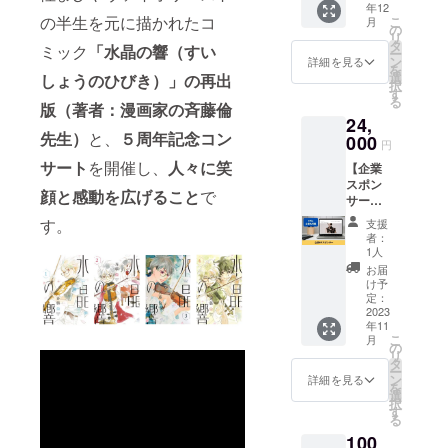
年12
町水晶
い。 ※
込みの
の半生を元に描かれたコ
こ
月
のオン
ニック
の
価格と
リ
ライン
ネーム
タ
なって
ミック
「水晶の響（すい
ー
演奏・
での登
ン
おりま
詳細を見る
を
講演会
録も可
選
す。
しょうのひびき）」
の再出
択
に参加
能で
す
る
する権
版（著者：漫画家の斉藤倫
す。 ※
24,
利で
掲載期
先生）
と、
５周年記念コン
す。 ※
000
間は
円
当日参
2023年
サート
を開催し、
人々に笑
【企業
加でき
11月か
スポン
ない場
ら1年間
顔と感動を広げること
で
サー】
合も後
です。
式町水
日視聴
す。
支援
晶の企
可能で
者：
業スポ
きるよ
1人
ンサー
う、
お届
になれ
アーカ
け予
る権利
イブ動
定：
です。
2023
画を残
年11
企業ス
しま
こ
月
ポン
す！ 内
の
リ
サーと
容：親
タ
ー
してHP
子で参
ン
詳細を見る
を
に企業
加大歓
選
択
名、企
迎！
す
る
業のHP
「生き
100
のリン
る源動