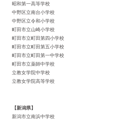
せてい
施が難
昭和第一高等学校
ただき
しい可
中野区立南台小学校
ます。
能性が
（2025
あるこ
中野区立令和小学校
年3月ま
とをご
で有効
了承く
町田市立山崎小学校
です）
ださ
※交通
い） 特
町田市立町田第四小学校
費・宿
典⑧：
泊費別
学校で
町田市立町田第五小学校
途（神
の演
町田市立町田第一中学校
奈川県
奏・講
小田原
演会を
町田市立薬師中学校
市から
実施し
現地ま
たこと
立教女学院中学校
での実
につい
費を別
ては、
立教女学院高等学校
途必要
活動報
になり
告・
ます）
SNSな
※ぜひ、
どで広
「この
く発信
学校で
いたし
【新潟県】
演奏・
ます。
新潟市立南浜中学校
講演を
※演奏会
プレゼ
のリ
ントし
ターン
た
実施期