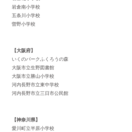
ます。
「あな
公式
岩倉南小学校
（2025
たから
YouTub
年3月ま
子ども
eで配信
五条川小学校
で有効
たちへ
させて
です）
の手
いただ
曽野小学校
※交通
紙」を
きま
費・宿
代理で
す。 特
泊費別
読ませ
典⑥：
途（神
ていた
（ご希
奈川県
だきま
望に応
小田原
す。
じて）
【大阪府】
市から
（学校
式町水
いくのパークふくろうの森
現地ま
側の事
晶の公
での実
情で実
式
大阪市立生野図書館
費を別
施が難
YouTub
途必要
しい可
eの動画
大阪市立勝山小学校
になり
能性が
内で
ます）
あるこ
CM30秒
河内長野市立東中学校
※ぜひ、
とをご
を掲載
「この
了承く
いたし
河内長野市立三日市公民館
学校で
ださ
ます。
演奏・
い） 特
（2023
講演を
典⑦：
年12
プレゼ
学校で
月〜
ントし
の演
2024年
【神奈川県】
た
奏・講
12月ま
い！」
演会を
での1年
愛川町立半原小学校
という
実施し
間）