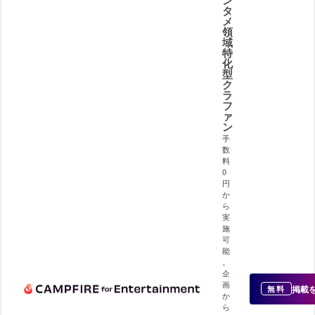
タ
メ
領
域
特
化
型
ク
ラ
フ
ァ
ン
手
数
料
0
円
か
ら
実
施
可
能
。
企
画
掲載
無料
か
ら