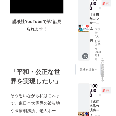
クを掲
,00
力」オ
残り2
載させ
ンライ
0
円
ていた
ン演
だきま
【５周
奏・講
す。
年コン
演会 日
講談社YouTubeで第1話見
https://
サート
程：
www.sh
参加チ
12/23(
られます！
支援
ikimach
ケット
土)
者：
imizuki-
（VIP
14:00〜
0人
violin.c
席）】
15:00
お届
om/ ※掲
当日、
所要時
け予
載する
演奏前
間：約
定：
企業名
に楽屋
2023
60分
年11
とリン
で２
（演
こ
月
クを必
ショッ
奏・講
の
リ
ず備考
ト写真
演45
タ
ー
欄にご
撮影と
分、交
ン
詳細を見る
「平和・公正な世
を
記入く
お話30
流・質
選
択
ださ
分をさ
疑応答
す
界を実現したい」
る
い。 ※
せてい
15分）
100
ネット
ただき
場所：
ワーク
ます。
,00
オンラ
残り3
販売や
指定席
イン
0
そう思いながら私はこれま
円
企業イ
チケッ
zoomに
メージ
ト2枚付
【式町
て開催
で、東日本大震災の被災地
が相違
き。 コ
水晶の
(動作環
する場
ミック
演奏会
や医療刑務所、老人ホー
境：PC/
合等、
「水晶
を開催
スマホ)
支援