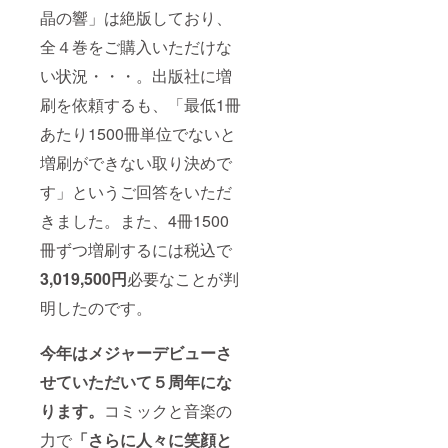
子ども
ikimach
式町水
晶の響」は絶版しており、
たちへ
imizuki-
晶の公
の手
violin.c
式HPの
全４巻をご購入いただけな
紙」を
om/ 特
スポン
代理で
典④：
サー一
い状況・・・。出版社に増
読ませ
式町水
覧にお
刷を依頼するも、「最低1冊
ていた
晶の公
名前
だきま
式
（企業
あたり1500冊単位でないと
す。
YouTub
の場合
（学校
eの動画
はURL
増刷ができない取り決めで
側の事
のスポ
リンク
情で実
ンサー
も）を
す」というご回答をいただ
施が難
一覧に
掲載い
しい可
お名前
たしま
きました。また、4冊1500
能性が
（企業
す。
冊ずつ増刷するには税込で
あるこ
名）を
（2024
とをご
掲載い
年12月
3,019,500円
必要なことが判
了承く
たしま
までの1
ださ
す。
年間）
明したのです。
い） 特
（2023
https://
典⑥：
年12
www.sh
学校で
月〜
ikimach
今年はメジャーデビューさ
の演
2024年
imizuki-
奏・講
12月ま
violin.c
せていただいて５周年にな
演会を
での1年
om/ 特
実施し
間） 特
典④：
ります。
コミックと音楽の
たこと
典⑤：
式町水
力で
「さらに人々に笑顔と
につい
（ご希
晶の公