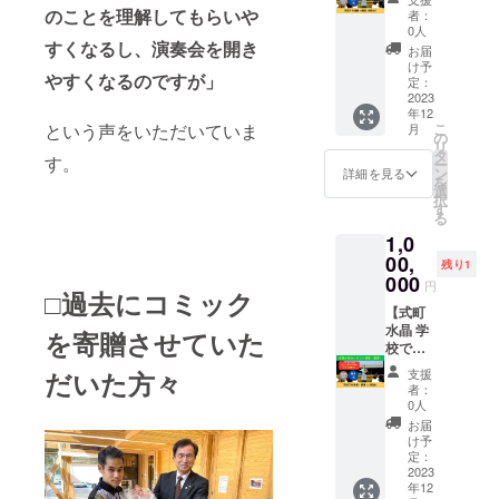
費を別
を寄贈
けしま
講演（5
のことを理解してもらいや
者：
途必要
させて
す。 <<
校
0人
になり
いただ
演奏会
分）】
すくなるし、演奏会を開き
お届
ます）
きま
開催権
式町水
け予
やすくなるのですが」
※その
す。 特
につい
晶が学
定：
他、企
典②：
て>> 演
校を訪
2023
年12
画内容
演奏・
奏会だ
問し、
こ
という声をいただいていま
月
を考え
講演会
けでは
「いじ
の
リ
る際に
を実施
なく講
め・人
タ
す。
ー
疑問・
する学
演・対
権学
ン
詳細を見る
を
ご質問
校にコ
談も含
習」と
選
択
があれ
ミック
めて一
して演
す
る
ば式町
１〜４
緒に実
奏・講
1,0
水晶
巻１
現いた
演（45
Music
セット
しま
分）を
00,
残り1
Office
を寄贈
す。 会
おこな
000
円
までお
させて
場入
い、
□過去にコミック
気軽に
いただ
り・リ
「違い
【式町
お問い
きま
ハーサ
をわか
水晶 学
を寄贈させていた
合わせ
す。 特
ル・本
り合お
校での
くださ
典③：
番を含
うとす
演奏・
支援
だいた方々
い。 ▼
式町水
め、5時
る心、
講演
者：
過去の
晶の公
間まで
相手に
（10校
0人
人権講
式HPの
対応可
寄り添
分）】
お届
演会の
スポン
能で
う心」
式町水
け予
登壇動
サー一
す。 ※
を育み
晶が学
定：
画
覧にお
郵送代
ます。
校を訪
2023
年12
https://
名前
込みの
会場入
問し、