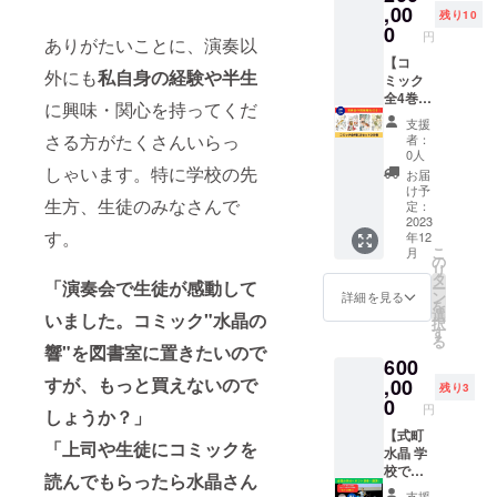
他、企
ドファ
分）を
,00
残り10
画内容
ンディ
おこな
0
円
ありがたいことに、演奏以
を考え
ング終
い、
る際に
了後か
「違い
【コ
外にも
私自身の経験や半生
疑問・
ら順に
をわか
ミック
ご質問
メール
り合お
全4巻
に興味・関心を持ってくだ
があれ
にてご
うとす
25セッ
支援
ば式町
連絡
る心、
ト100
さる方がたくさんいらっ
者：
水晶
し、日
相手に
冊】 コ
0人
Music
程の調
寄り添
ミック
しゃいます。特に学校の先
お届
Office
整をさ
う心」
「水晶
け予
生方、生徒のみなさんで
までお
せてい
を育み
の響
定：
気軽に
ただき
ます。
き」１
2023
す。
年12
お問い
ます。
会場入
巻から
こ
月
合わせ
（2024
り・リ
４巻ま
の
リ
くださ
年12月
ハーサ
で25
タ
「演奏会で生徒が感動して
ー
い。
まで有
ル・本
セット
ン
詳細を見る
を
効で
番を含
（計100
選
いました。コミック"水晶の
択
す） ※
め、5時
冊）を
す
る
交通
間まで
お届け
響"を図書室に置きたいので
600
費・宿
対応可
しま
泊費別
能で
す。 ま
すが、もっと買えないので
,00
残り3
途（神
す。 特
た、式
0
円
しょうか？」
奈川県
典①：
町水晶
小田原
コミッ
の演奏
【式町
「上司や生徒にコミックを
市から
ク１〜
会の開
水晶 学
現地ま
４巻１
催権利
校での
読んでもらったら水晶さん
での実
セット
もお届
演奏・
支援