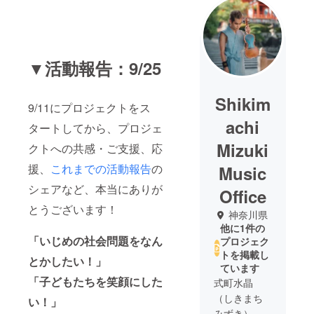
▼活動報告：9/25
Shikim
9/11にプロジェクトをス
achi
タートしてから、プロジェ
Mizuki
クトへの共感・ご支援、応
援、
これまでの活動報告
の
Music
シェアなど、本当にありが
Office
とうございます！
神奈川県
他に1件の
「いじめの社会問題をなん
プロジェク
トを掲載し
とかしたい！」
ています
「子どもたちを笑顔にした
式町水晶
（しきまち
い！」
みずき）