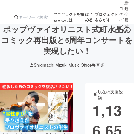
新
ロ
規
グ
会
プロジェクトを掲
はじ
プロジェクト
/
載するには
める
をさがす
イ
員
ン
登
ポップヴァイオリニスト式町水晶の
録
コミック再出版と5周年コンサートを
実現したい！
人気のプロ
注目のリ
注目の新着プロ
募集終了が近いプ
もうすぐ公開
ジェクト
ターン
ジェクト
ロジェクト
されます
Shikimachi Mizuki Music Office
音楽
アート・写真
音楽
現在の支援総
テクノロジー・ガジェット
ゲーム・サ
額
1,13
映像・映画
書籍・雑誌
6,65
ビジネス・起業
チャレンジ