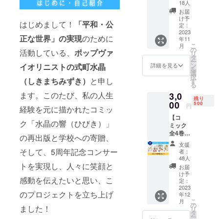
ト】 自
きま
的に行って
18人
由席チ
す。 ま
お届
おります。
ケット
た、１
け予
はじめまして！
「平和・公
2018年21歳
をお届
曲演奏
定：
けしま
2023
も動画
でキングレ
正な世界」の実現
のために
年11
す。 日
内でお
コードより
こ
月
程：
届けし
の
活動している、
ポップヴァ
リ
2023年
メジャーデ
ますの
タ
ー
11月16
で何の
ン
イオリニストの式町水晶
詳細を見る
ビューを果
を
日 13
曲か楽
選
択
たし、2021
時から
（しきまちみずき）
と申し
しみに
す
る
開演 場
してい
年東京パラ
ます。このたび、私の人生
3,0
所：小
てくだ
リンピック
残り
田原三
00
さい。
500
円
経験を元に描かれたコミッ
閉会式での
の丸
なお、
【コ
ホール
支援時
演奏を経
ク「水晶の響（ひびき）」
ミック
大ホー
に上乗
験。
全4巻 1
ル（神
せ支援
の再出版と学校への寄贈、
セッ
奈川県
が可能
支援
ト】
小田原
です。
そして、5周年記念コンサー
者：
※「〇〇
市本町1
応援の
48人
様へ」
トを実現し、人々に笑顔と
丁目7-
気持ち
お届
という
50） ゲ
の上乗
け予
感動を伝えたいと思い、こ
サイン
スト：
定：
せ、大
をご希
2023
片岡鶴
歓迎で
のプロジェクトを立ち上げ
年12
望の場
太郎 氏
す！ ※
こ
月
合、備
※郵送費
の
メール
ました！
リ
考欄に
込みの
タ
アドレ
ー
「宛名