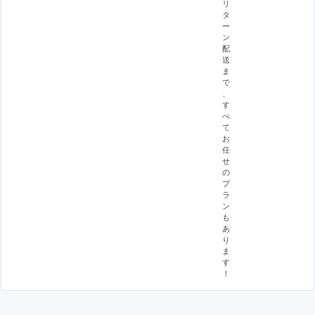
リ
タ
ー
ン
配
送
ま
で
、
す
べ
て
お
任
せ
の
プ
ラ
ン
も
あ
り
ま
す
！