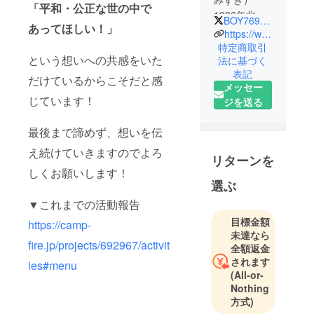
「平和・公正な世の中で
1996年北海
BOY76963403
あってほしい！」
道旭川生ま
https://www.instagram.com/crystalboymikkun10/
れ。
特定商取引
という想いへの共感をいた
法に基づく
"脳性まひ"と
表記
闘うプロ
だけているからこそだと感
メッセー
ヴァイオリ
じています！
ジを送る
ニスト。
東日本大震
最後まで諦めず、想いを伝
災の津波に
え続けていきますのでよろ
耐えた陸前
リターンを
高田奇跡の
しくお願いします！
選ぶ
一本松と被
災地に残さ
▼これまでの活動報告
れた瓦礫や
目標金額
https://camp-
家具を再利
未達なら
fire.jp/projects/692967/activit
用して作ら
全額返金
されます
れた「津波
ies#menu
(All-or-
ヴァイオリ
Nothing
ン」を所持
方式)
し演奏する