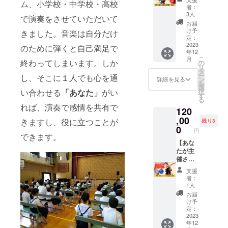
ム、小学校・中学校・高校
掲載を
の響
する権
※参加方
者：
お断り
き」１
利】 演
法など
3人
で演奏をさせていただいて
させて
巻から
奏だけ
のご連
お届
いただ
４巻を
ではな
絡別途
け予
きました。音楽は自分だけ
く場合
10セッ
く講
メール
定：
があり
ト（計
演・対
2023
にてご
のために弾くと自己満足で
年12
ます。
40冊）
談も含
連絡さ
こ
月
お断り
付き。
めて一
終わってしまいます。しか
せてい
の
リ
させて
日程：
緒に実
ただき
タ
ー
し、そこに１人でも心を通
いただ
2023年
現いた
ます。
ン
詳細を見る
を
いた場
11月16
しま
選
択
い合わせる
「あなた」
がい
合にお
日 13
す。 会
す
る
いても
時から
場入
れば、演奏で感情を共有で
120
返金は
開演 場
り・リ
いたし
所：小
ハーサ
,00
きますし、役に立つことが
残り3
かねま
田原三
ル・本
0
円
す。 ※
の丸
番を含
できます。
掲載期
ホール
め、5時
【あな
間は
大ホー
間まで
たが主
2023年
ル（神
対応可
催され
11月か
奈川県
能で
る人
支援
ら1年間
小田原
す。 ※
権・教
者：
です。
市本町1
演奏会
育イベ
1人
丁目7-
のリ
ントで
お届
50） ゲ
ターン
演奏・
け予
スト：
実施期
講演を
定：
片岡鶴
間につ
しま
2023
年12
太郎 氏
いては
す】 演