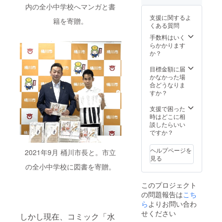
（企業
程の調
セット
能で
内の全小中学校へマンガと書
名）を
整をさ
を寄贈
す。 特
支援に関するよ
掲載い
せてい
させて
典①：
籍を寄贈。
くある質問
たしま
ただき
いただ
コミッ
す。
ます。
きま
ク１〜
手数料はいく
（2023
※演奏会
す。 特
４巻１
らかかります
年12
の交通
典③：
セット
か？
月〜
費は別
式町水
を寄贈
2024年
途（神
晶の公
させて
目標金額に届
12月ま
奈川県
式HPの
いただ
かなかった場
での1年
小田原
スポン
きま
合どうなりま
間）
市から
サー一
す。 特
すか？
https://
現地ま
覧にお
典②：
www.yo
での実
名前
演奏・
支援で困った
utube.c
費を別
（企業
講演会
時はどこに相
om/@s
途必要
の場合
を実施
談したらいい
hikimac
になり
はURL
する学
ですか？
himizuk
ます）
リンク
校にコ
i 特典
も）を
ミック
ヘルプページを
2021年9月 桶川市長と。市立
⑤：
掲載い
１〜４
見る
（ご希
たしま
巻１
の全小中学校に図書を寄贈。
望に応
す。
セット
じて）
（2024
を寄贈
このプロジェクト
演奏・
年12月
させて
の問題報告は
こち
講演会
までの1
いただ
当日に
年間）
きま
ら
よりお問い合わ
「あな
https://
す。 特
せください
しかし現在、コミック「水
たから
www.sh
典③：