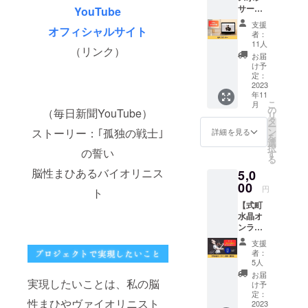
サー】
校にギ
YouTube
式町水
フトと
支援
オフィシャルサイト
晶の個
して送
者：
人スポ
ること
11人
（リンク）
ンサー
ができ
お届
になれ
るリ
け予
る権利
ターン
定：
です。
2023
です。
年11
支援者
※寄贈時
こ
月
として
期は
の
（毎日新聞YouTube）
リ
HPにお
2024年
タ
ー
名前を
3月31日
ン
ストーリー：｢孤独の戦士｣
詳細を見る
を
掲載さ
までに
選
択
せてい
の誓い
実施い
す
る
ただき
たしま
脳性まひあるバイオリニス
5,0
ます。
す。 ※
https://
00
ギフト
円
ト
www.sh
として
【式町
ikimach
お送り
水晶オ
imizuki-
した
ンライ
violin.c
際、
ン演
om/ ※掲
「活動
支援
奏・講
載する
報告」
者：
演会】
お名前
でお知
5人
2023年
を備考
らせい
お届
12月に
実現したいことは、私の脳
欄にご
たしま
け予
開催す
記入く
定：
す。 ※
性まひやヴァイオリニスト
る、式
2023
ださ
郵送代