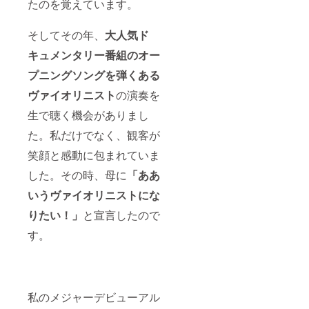
たのを覚えています。
式町水
晶
Music
そしてその年、
大人気ド
Office
までお
キュメンタリー番組のオー
気軽に
お問い
プニングソングを弾くある
合わせ
ヴァイオリニスト
の演奏を
くださ
い。
生で聴く機会がありまし
た。私だけでなく、観客が
笑顔と感動に包まれていま
した。その時、母に
「ああ
いうヴァイオリニストにな
りたい！」
と宣言したので
す。
私のメジャーデビューアル