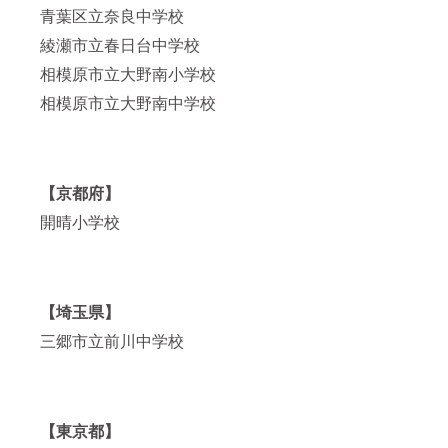
場合
たこと
https://
青葉区立奈良中学校
は、備
につい
www.yo
考欄に
ては、
utube.c
綾瀬市立春日台中学校
学校名
活動報
om/@s
相模原市立大野南小学校
をご記
告・
hikimac
載くだ
SNSな
himizuk
相模原市立大野南中学校
さい。
どで広
i 特典
※その
く発信
⑦：
他、疑
いたし
（ご希
問・ご
ます。
望に応
質問が
※演奏会
じて）
あれば
のリ
演奏・
【京都府】
式町水
ターン
講演会
晶
実施期
当日に
開晴小学校
Music
間につ
「あな
Office
いては
たから
までお
クラウ
子ども
気軽に
ドファ
たちへ
お問い
ンディ
の手
【埼玉県】
合わせ
ング終
紙」を
くださ
了後か
代理で
三郷市立前川中学校
い。
ら順に
読ませ
メール
ていた
にてご
だきま
連絡
す。
し、日
（学校
程の調
側の事
【東京都】
整をさ
情で実