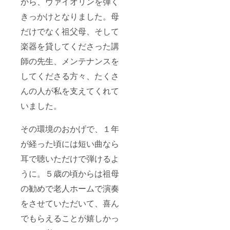
から、ヴァイオリンを弾く
現地ま
での実
きっかけとなりました。母
費を別
途必要
だけでなく祖父母、そして
になり
楽器を貸してくださった講
ます）
※ぜひ、
師の先生、メンテナンスを
「この
学校で
してくださる方々、たくさ
演奏・
講演を
んの人が私を支えてくれて
プレゼ
ントし
いました。
た
い！」
という
その環境のおかげで、１年
場合
が経った頃には短い曲なら
は、備
考欄に
耳で聴いただけで弾けるよ
学校名
をご記
うに。５歳の頃からは祖母
載くだ
さい。
の勧めで老人ホームで演奏
※その
他、疑
をさせていただいて、喜ん
問・ご
でもらえることが嬉しかっ
質問が
あれば