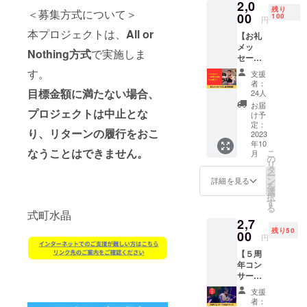
2,0
ことを託さ
残り
＜募集方式について＞
00
100
円
れ、障がい
本プロジェクトは、
All or
【お礼
者と健常者
メッ
Nothing方式
で実施しま
の垣根を越
セージ&
１曲特
え、より多
す。
支援
別演奏
者：
くの人々に
動画】
目標金額に満たない場合、
24人
夢や希望を
このプ
お届
プロジェクトは中止とな
ロジェ
贈りたいと
け予
クトを
定：
の思いで、
り、リターンの履行をおこ
応援し
2023
年10
被災地をは
たいあ
なうことはできません。
こ
月
なた向
の
じめ全国各
リ
けのリ
タ
地で災害支
ー
ターン
ン
詳細を見る
を
です。
援活動や社
選
択
式町水
す
会貢献活動
る
晶から
式町水晶
を中心に、
2,7
熱いお
残り50
礼・
00
コンサー
円
メッ
ト、ライ
【５周
セージ
年コン
ブ、各種講
動画を
サート
お送り
演会、楽曲
参加チ
させて
支援
制作も精力
ケッ
いただ
者：