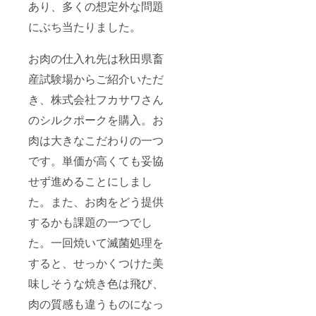
あり、多くの想定外な問題
いて」
う」の
をご覧
欄があ
にぶち当たりました。
くださ
ります
い。
のでご
検討い
お肉の仕入れ先は秋田県畜
ただけ
産試験場からご紹介いただ
ますと
幸いで
き、株式会社フカサワさん
す。 ※
予定時
のシルクポークを購入。お
期より
前に届
肉は大きなこだわりの一つ
く場合
がござ
です。単価が高くても妥協
いま
す。詳
せず進めることにしまし
しくは
た。また、お肉をどう提供
本文の
「■リ
するかも課題の一つでし
ターン
品につ
た。一回焼いて滅菌処理を
いて」
をご覧
すると、せっかくつけた美
くださ
い。
味しそうな焼き色は飛び、
肉の質感も違うものになっ