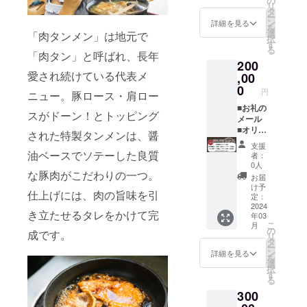
の
をご覧
リ
個入
（縦
の
タ
くださ
ー
（冷
47cm×
シュー
ン
い。
詳細を見る
を
凍） ■
幅
マイ・
選
「肉タンメン」は地元で
択
ことり
47cm）
ことり
す
る
餃子１
■園食
「肉タン」と呼ばれ、長年
餃子・
200
袋 16
堂 冷
スポト
愛され続けている代表メ
個入
凍肉タ
,00
レ餃子
（冷
ンメ
／８ヵ
0
円
ニュー。豚ロース・肩ロー
凍） ■
ン 4食
月（約
スポト
入（冷
■お礼の
240日）
スがドーン！とトッピング
レ餃子
凍） ■
メール
※冷凍保
１袋
幻の肉
■オリジ
存時 ※
された特製タンメンは、醤
16個入
餃子１
ナルス
支援金
支援
（冷
袋 ８
テッ
額は支
油ベースでソテーした良質
者：
凍） を
個入
カー1枚
援者さ
0人
な豚肉がこだわりの一つ。
お送り
（冷
（50×5
まが支
お届
いたし
凍） ■
0mm）
援を申
け予
仕上げには、肉の旨味を引
ます。
幻の
〈以下5
し込む
定：
【消費
シュー
品が１
2024
際に、
き立たせるタレをかけて完
年03
期限】
マイ１
セット
任意で
こ
月
・冷凍
袋 10
で２ヵ
引き上
の
成です。
リ
肉タン
個入
月間届
げるこ
タ
ー
メン／
（冷
きま
とがで
ン
詳細を見る
を
製造日
凍） ■
す〉 ■
きま
選
択
より１
ことり
園食
す。
す
る
年 ・幻
餃子１
堂 冷
「上乗
300
の肉餃
袋 16
凍肉タ
せ支援
子・幻
個入
ンメ
で応援