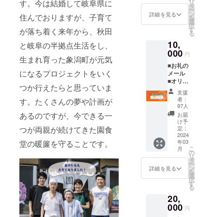
す。今は結婚して岐阜県に
リ
ン 1食
のでご
タ
ー
入（冷
検討い
ン
詳細を見る
住んでおりますが、子育て
を
凍） を
ただけ
選
択
お送り
ますと
す
が落ち着く来年から、秋田
る
いたし
幸いで
10,
ます。
と岐阜の半拠点生活をし、
す。 ※
【消費
000
予定時
円
生まれ育った象潟町が元気
期限】
期より
■お礼の
・冷凍
前に届
になるプロジェクトをいく
メール
肉タン
く場合
■オリジ
メン／
がござ
つか行えたらと思っていま
ナルス
製造日
いま
支援
テッ
より１
す。詳
者：
す。たくさんの夢や計画が
カー1枚
年 ※支
しくは
97人
（50×5
援金額
本文の
あるのですが、今できる一
お届
0mm）
は支援
「■リ
け予
■園食
つが両親が続けてきた園食
者さま
定：
ターン
堂 冷
2024
が支援
品につ
年03
堂の暖簾を守ることです。
凍肉タ
を申し
いて」
こ
月
ンメ
込む際
の
をご覧
リ
ン 2食
に、任
タ
くださ
ー
入（冷
意で引
ン
い。
詳細を見る
を
凍） を
き上げ
選
択
お送り
ること
す
る
いたし
ができ
20,
ます。
ます。
【消費
000
「上乗
円
期限】
せ支援