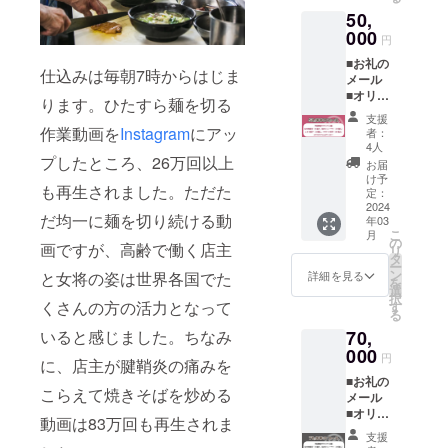
■園食
製造日
欄があ
50,
堂 冷
より１
ります
凍肉タ
000
年 ・幻
のでご
円
ンメ
の肉餃
検討い
■お礼の
ン 2食
子・幻
ただけ
仕込みは毎朝7時からはじま
メール
入（冷
の
ますと
■オリジ
凍） を
シュー
幸いで
ります。ひたすら麺を切る
ナルス
お送り
マイ／
す。 ※
支援
テッ
いたし
８ヵ月
作業動画を
Instagram
にアッ
予定時
者：
カー1枚
ます。
（約240
4人
期より
（50×5
プしたところ、26万回以上
【消費
日）※冷
前に届
お届
0mm）
期限】
凍保存
け予
く場合
も再生されました。ただた
■園食
・冷凍
定：
時 ※支
がござ
堂 冷
2024
肉タン
援金額
いま
だ均一に麺を切り続ける動
年03
凍肉タ
メン／
は支援
す。詳
こ
月
ンメ
製造日
の
者さま
しくは
画ですが、高齢で働く店主
リ
ン 2食
より１
タ
が支援
本文の
ー
入（冷
年 ※支
ン
を申し
詳細を見る
と女将の姿は世界各国でた
「■リ
を
凍） ■
援金額
選
込む際
ターン
択
幻の肉
は支援
くさんの方の活力となって
す
に、任
品につ
る
餃子１
者さま
意で引
いて」
70,
いると感じました。ちなみ
袋 ８
が支援
き上げ
をご覧
個入
000
を申し
ること
くださ
円
に、店主が腱鞘炎の痛みを
（冷
込む際
ができ
い。
■お礼の
凍） ■
に、任
ます。
こらえて焼きそばを炒める
メール
幻の
意で引
「上乗
■オリジ
シュー
き上げ
せ支援
動画は83万回も再生されま
ナルス
マイ１
ること
で応援
支援
テッ
袋 10