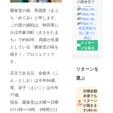
の園食堂で
す。1964年
https://kisakata-sono.com/
園食堂の娘、馬淵恵（まぶ
（昭和39
https://www.instagram.com/sonoshokudo/
ち・めぐみ）と申します。
年）7月20日
https://www.facebook.com/sonoshokudo
https://twitter.com/kisakata_sono
創業し、来
この度の挑戦は、秋田県に
特定商取引
年2024年に
かほ市象潟町（きさかたま
法に基づく
60周年で
表記
ち）で約60年、両親が生業
す。現在も
メッセー
夫婦二人で
としている「園食堂の味を
ジを送る
地元の皆様
残す！」プロジェクトで
に支えられ
す。
ながら、お
昼だけ営業
リターンを
店主である父、金俊夫（こ
をしており
選ぶ
ます。みな
ん・としお）は今年84歳、
さまへ「お
母、栄子（えいこ）は今年
いしいも
目標金額
77歳。
未達でも
の」をご提
リターン
供したいと
現在、園食堂は火曜〜日曜
が届きま
いう一心で
の11時〜14時、3時間だけ
す
(All-in
これまで参