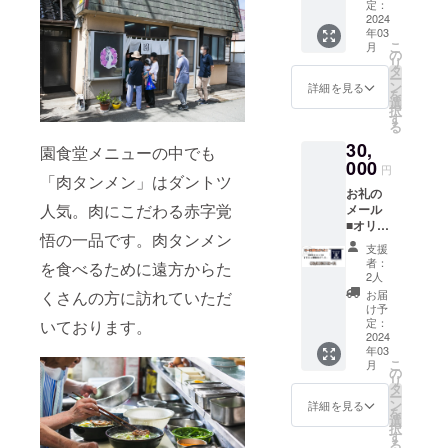
■園食
メン／
定：
ますと
堂 冷
2024
製造日
幸いで
年03
凍肉タ
より１
す。 ※
こ
月
ンメ
年 ・幻
の
予定時
リ
ン 2食
の肉餃
タ
期より
ー
入（冷
子／
ン
前に届
詳細を見る
を
凍） ■
８ヵ月
選
く場合
択
幻の肉
（約240
す
がござ
る
餃子１
日）※冷
いま
30,
袋 ８
凍保存
園食堂メニューの中でも
す。詳
個入
000
時 ※支
しくは
円
「肉タンメン」はダントツ
（冷
援金額
本文の
お礼の
凍） ■
は支援
「■リ
人気。肉にこだわる赤字覚
メール
幻の
者さま
ターン
■オリジ
シュー
が支援
品につ
悟の一品です。肉タンメン
ナルス
マイ１
を申し
いて」
支援
テッ
袋 10
込む際
をご覧
者：
を食べるために遠方からた
カー1枚
個入
に、任
2人
くださ
（50×5
（冷
意で引
くさんの方に訪れていただ
い。
お届
0mm）
凍） を
き上げ
け予
■オリジ
お送り
定：
いております。
ること
ナル帆
2024
いたし
ができ
年03
前掛け
ます。
ます。
こ
月
１枚
【消費
の
「上乗
リ
（縦
期限】
タ
せ支援
ー
47cm×
・冷凍
ン
で応援
詳細を見る
を
幅
肉タン
選
しよ
択
47cm）
メン／
す
う」の
る