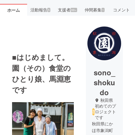
活動報告
支援者
仲間募集
コメント
ホーム
5
99+
1
■はじめまして。
園（その）食堂の
sono_
ひとり娘、馬淵恵
shoku
です
do
秋田県
初めてのプ
ロジェクト
です
秋田県にか
ほ市象潟町