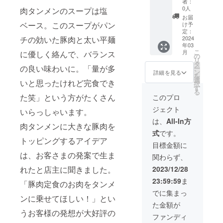
者：
しよ
／８ヵ
お送り
（冷
カー1枚
0人
肉タンメンのスープは塩
う」の
月（約
いたし
凍） ■
（50×5
お届
欄があ
240日）
ます。
幻の
0mm）
ベース。このスープがパン
け予
ります
※冷凍保
【消費
シュー
〈以下5
定：
チの効いた豚肉と太い平麺
のでご
存時 ※
期限】
マイ１
品が１
2024
年03
検討い
支援金
・冷凍
袋 10
セット
こ
月
に優しく絡んで、バランス
ただけ
額は支
肉タン
個入
で６ヵ
の
リ
ますと
援者さ
メン／
（冷
月間届
タ
の良い味わいに。「量が多
ー
幸いで
まが支
製造日
凍） ■
きま
ン
詳細を見る
を
す。 ※
援を申
より１
ことり
す〉 ■
選
いと思ったけれど完食でき
択
予定時
し込む
年 ・幻
餃子１
園食
す
る
期より
際に、
の肉餃
袋 16
堂 冷
た笑」という方がたくさん
このプロ
前に届
任意で
子・幻
個入
凍肉タ
ジェクト
く場合
引き上
の
（冷
ンメ
いらっしゃいます。
がござ
げるこ
シュー
凍） ■
ン 2食
は、
All-In方
肉タンメンに大きな豚肉を
いま
とがで
マイ・
スポト
入（冷
式
です。
す。詳
きま
ことり
レ餃子
凍） ■
トッピングするアイデア
しくは
す。
餃子・
１袋
幻の肉
目標金額に
本文の
「上乗
スポト
16個入
餃子１
は、お客さまの発案で生ま
関わらず、
「■リ
せ支援
レ餃子
（冷
袋 ８
ターン
で応援
／８ヵ
凍） を
個入
れたと店主に聞きました。
2023/12/28
品につ
しよ
月（約
お送り
（冷
23:59:59
ま
いて」
う」の
240日）
いたし
凍） ■
「豚肉定食のお肉をタンメ
をご覧
欄があ
※冷凍保
ます。
幻の
でに集まっ
ンに乗せてほしい！」とい
くださ
ります
存時 ※
【消費
シュー
た金額が
い。
のでご
支援金
期限】
マイ１
うお客様の発想が大好評の
検討い
額は支
・冷凍
袋 10
ファンディ
ただけ
援者さ
肉タン
個入