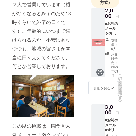
方式)
２人で営業しています（麺
りました。
2,0
がなくなると終了のため13
よろしくお
00
円
願いいたし
時くらいで終了の日々で
■お礼の
ます。
メール
す）。年齢的にいつまで続
をお送
りいた
けられるのか、不安はあり
支援
しま
者：
つつも、地域の皆さまが本
す。 ※
5人
支援金
お届
当に日々支えてくださり、
額は支
け予
援者さ
定：
何とか営業しております。
まが支
2024
年03
援を申
こ
月
し込む
の
リ
際に、
タ
ー
任意で
ン
詳細を見る
を
引き上
選
択
げるこ
す
る
とがで
3,0
きま
す。
00
円
「上乗
■お礼の
せ支援
メール
この度の挑戦は、園食堂人
で応援
■オリジ
しよ
気メニュー「肉タンメン」
ナルス
う」の