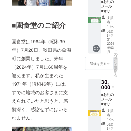
■お礼の
・冷凍
で応援
メール
肉タン
しよ
■オリジ
メン／
う」の
ナルス
製造日
欄があ
支援
テッ
より１
ります
者：
■園食堂のご紹介
カー1枚
年 ※支
のでご
13人
（50×5
援金額
検討い
お届
0mm）
は支援
ただけ
け予
■園食
者さま
定：
ますと
園食堂は1964年（昭和39
堂 冷
2024
が支援
幸いで
年03
凍肉タ
を申し
年）7月20日、秋田県の象潟
す。 ※
こ
月
ンメ
込む際
の
予定時
リ
ン 2食
町に創業しました。来年
に、任
タ
期より
ー
入（冷
意で引
ン
前に届
詳細を見る
を
（2024年）7月に60周年を
凍） ■
き上げ
選
く場合
択
幻の肉
ること
す
がござ
迎えます。私が生まれた
る
餃子１
ができ
いま
30,
袋 ８
ます。
す。詳
1971年（昭和46年）には、
個入
000
「上乗
しくは
円
（冷
せ支援
本文の
すでに地域のお客さまに支
■お礼の
凍） を
で応援
「■リ
メール
お送り
えられていたと思うと、感
しよ
ターン
■オリジ
いたし
う」の
品につ
ナルス
慨深く、感謝せずにはいら
ます。
欄があ
いて」
支援
テッ
【消費
ります
をご覧
者：
れません。
カー1枚
期限】
のでご
12人
くださ
（50×5
・冷凍
検討い
い。
お届
0mm）
肉タン
ただけ
け予