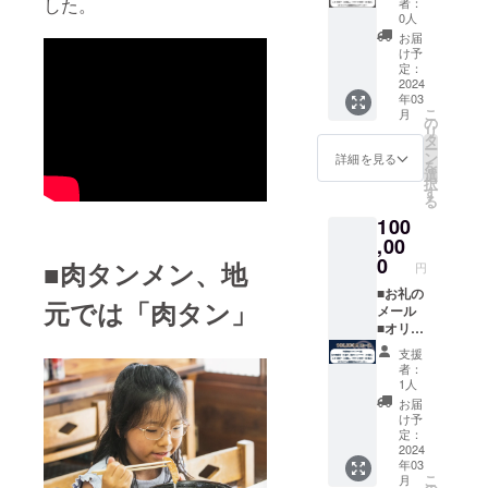
ができ
した。
しよ
者：
カー1枚
個入
ます。
0人
う」の
（50×5
（冷
「上乗
欄があ
お届
0mm）
凍） ■
せ支援
け予
ります
■オリジ
ことり
定：
で応援
のでご
ナル帆
2024
餃子１
しよ
検討い
年03
前掛け
袋 16
う」の
ただけ
こ
月
１枚
個入
の
欄があ
ますと
リ
（縦
（冷
タ
ります
幸いで
ー
47cm×
凍） ■
ン
のでご
詳細を見る
す。 ※
を
幅
スポト
選
検討い
予定時
択
47cm）
レ餃子
す
ただけ
期より
る
■園食
１袋
ますと
前に届
100
堂 冷
16個入
幸いで
く場合
凍肉タ
,00
（冷
す。 ※
がござ
ンメ
凍） を
0
予定時
いま
■肉タンメン、地
円
ン 2食
お送り
期より
す。詳
入（冷
■お礼の
いたし
前に届
しくは
元では「肉タン」
凍） ■
メール
ます。
く場合
本文の
幻の肉
■オリジ
【消費
がござ
「■リ
餃子１
ナルス
期限】
いま
ターン
支援
袋 ８
テッ
・冷凍
す。詳
品につ
者：
個入
カー1枚
肉タン
しくは
1人
いて」
（冷
（50×5
メン／
本文の
をご覧
お届
凍） ■
0mm）
製造日
「■リ
け予
くださ
幻の
■オリジ
より１
定：
ターン
い。
シュー
ナル帆
2024
年 ・幻
品につ
年03
マイ１
前掛け
の肉餃
いて」
こ
月
袋 10
１枚
子・幻