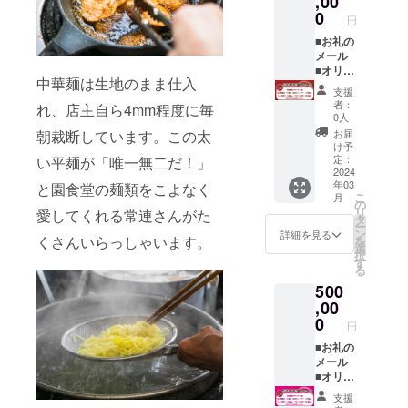
,00
の
（冷
ン 2食
しよ
0
円
シュー
凍） ■
入（冷
う」の
マイ・
スポト
凍） ■
■お礼の
欄があ
ことり
レ餃子
幻の肉
メール
ります
餃子・
１袋
餃子１
■オリジ
のでご
中華麺は生地のまま仕入
スポト
16個入
袋 ８
ナルス
検討い
支援
レ餃子
（冷
個入
テッ
ただけ
者：
れ、店主自ら4mm程度に毎
／８ヵ
凍） を
（冷
カー1枚
ますと
0人
月（約
お送り
凍） ■
（50×5
幸いで
お届
朝裁断しています。この太
240日）
いたし
幻の
0mm）
す。 ※
け予
※冷凍保
ます。
シュー
〈以下5
予定時
定：
い平麺が「唯一無二だ！」
存時 ※
【消費
マイ１
品が１
2024
期より
年03
支援金
期限】
袋 10
セット
と園食堂の麺類をこよなく
前に届
こ
月
額は支
・冷凍
個入
で３ヵ
く場合
の
リ
愛してくれる常連さんがた
援者さ
肉タン
（冷
月間届
がござ
タ
ー
まが支
メン／
凍） ■
きま
いま
ン
詳細を見る
くさんいらっしゃいます。
を
援を申
製造日
ことり
す〉 ■
す。詳
選
択
し込む
より１
餃子１
園食
しくは
す
る
際に、
年 ・幻
袋 16
堂 冷
本文の
500
任意で
の肉餃
個入
凍肉タ
「■リ
引き上
子・幻
（冷
ンメ
,00
ターン
げるこ
の
凍） ■
ン 2食
品につ
0
円
とがで
シュー
スポト
入（冷
いて」
きま
マイ・
レ餃子
凍） ■
■お礼の
をご覧
す。
ことり
１袋
幻の肉
メール
くださ
「上乗
餃子・
16個入
餃子１
■オリジ
い。
せ支援
スポト
（冷
袋 ８
ナルス
支援
で応援
レ餃子
凍） を
個入
テッ