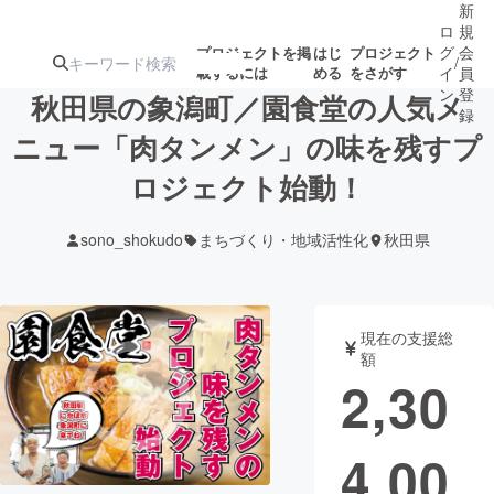
新
ロ
規
グ
会
プロジェクトを掲
はじ
プロジェクト
/
載するには
める
をさがす
イ
員
ン
登
秋田県の象潟町／園食堂の人気メ
録
ニュー「肉タンメン」の味を残すプ
ロジェクト始動！
人気のプロ
注目のリ
注目の新着プロ
募集終了が近いプ
もうすぐ公開
ジェクト
ターン
ジェクト
ロジェクト
されます
sono_shokudo
まちづくり・地域活性化
秋田県
アート・写真
音楽
現在の支援総
テクノロジー・ガジェット
ゲーム・サ
額
2,30
映像・映画
書籍・雑誌
4,00
ビジネス・起業
チャレンジ