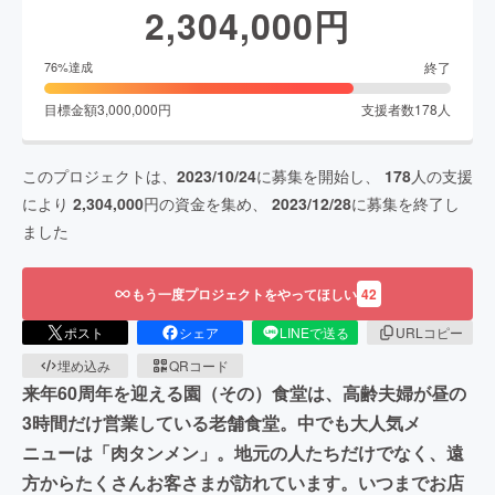
2,304,000
円
終了
76
%達成
目標金額
3,000,000
円
支援者数
178
人
このプロジェクトは、
2023/10/24
に募集を開始し、
178
人の支援
により
2,304,000
円の資金を集め、
2023/12/28
に募集を終了し
ました
もう一度プロジェクトをやってほしい
42
ポスト
シェア
LINEで送る
URLコピー
埋め込み
QRコード
来年60周年を迎える園（その）食堂は、高齢夫婦が昼の
3時間だけ営業している老舗食堂。中でも大人気メ
ニューは「肉タンメン」。地元の人たちだけでなく、遠
方からたくさんお客さまが訪れています。いつまでお店