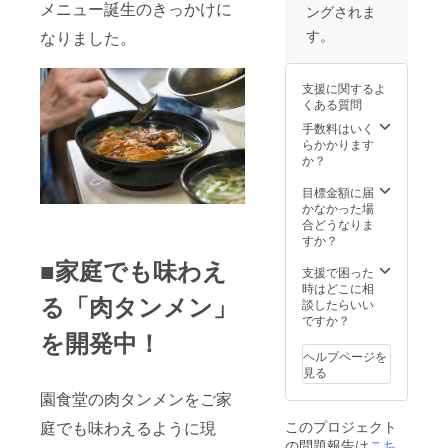
メニュー誕生のきっかけに
ングされま
ますと
まが支
メン／
（冷
幸いで
援を申
製造日
凍） ■
す。
なりました。
す。 ※
し込む
より１
ことり
予定時
際に、
年 ・幻
餃子１
期より
任意で
の肉餃
袋 16
支援に関するよ
前に届
引き上
子・幻
個入
くある質問
く場合
げるこ
の
（冷
がござ
とがで
シュー
凍） ■
手数料はいく
いま
きま
マイ・
スポト
らかかります
す。詳
す。
ことり
レ餃子
か？
しくは
「上乗
餃子・
１袋
本文の
せ支援
スポト
16個入
目標金額に届
「■リ
で応援
レ餃子
（冷
かなかった場
ターン
しよ
／８ヵ
凍） を
合どうなりま
品につ
う」の
月（約
お送り
すか？
いて」
欄があ
240日）
いたし
■家庭でも味わえ
をご覧
ります
※冷凍保
ます。
支援で困った
くださ
のでご
存時 ※
【消費
時はどこに相
る「肉タンメン」
い。
検討い
支援金
期限】
談したらいい
ただけ
額は支
・冷凍
ですか？
ますと
援者さ
肉タン
を開発中！
幸いで
まが支
メン／
ヘルプページを
す。 ※
援を申
製造日
見る
予定時
し込む
より１
園食堂の肉タンメンをご家
期より
際に、
年 ・幻
前に届
任意で
の肉餃
庭でも味わえるように現
このプロジェクト
く場合
引き上
子・幻
の問題報告は
こち
がござ
げるこ
の