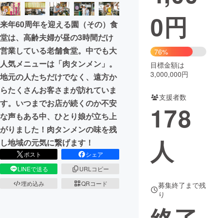
0
円
まちづくり・地域活性化
来年60周年を迎える園（その）食
堂は、高齢夫婦が昼の3時間だけ
CAMPFIRE for Social Good
CAMPFIRE Creation
営業している老舗食堂。中でも大
76%
CAMPFIREふるさと納税
machi-ya
コミュニティ
人気メニューは「肉タンメン」。
目標金額は
3,000,000円
地元の人たちだけでなく、遠方か
らたくさんお客さまが訪れていま
支援者数
す。いつまでお店が続くのか不安
178
な声もある中、ひとり娘が立ち上
がりました！肉タンメンの味を残
人
し地域の元気に繋げます！
ポスト
シェア
LINEで送る
URLコピー
埋め込み
QRコード
募集終了まで残
り