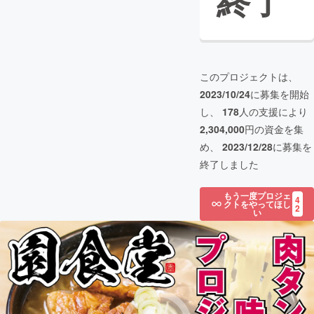
終了
このプロジェクトは、
2023/10/24
に募集を開始
し、
178
人の支援により
2,304,000
円の資金を集
め、
2023/12/28
に募集を
終了しました
もう一度プロジェ
4
クトをやってほし
2
い