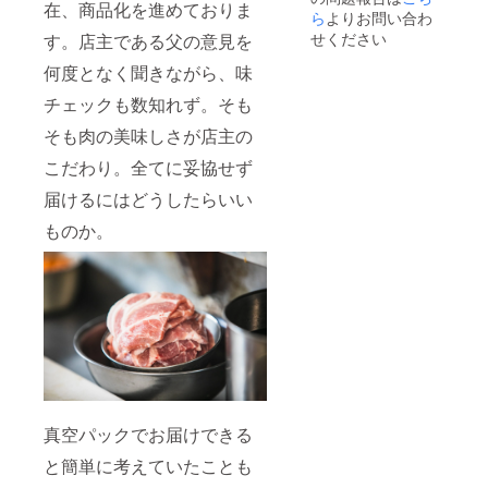
在、商品化を進めておりま
いま
とがで
シュー
ら
よりお問い合わ
す。詳
きま
マイ・
せください
す。店主である父の意見を
しくは
す。
ことり
本文の
「上乗
餃子・
何度となく聞きながら、味
「■リ
せ支援
スポト
チェックも数知れず。そも
ターン
で応援
レ餃子
品につ
しよ
／８ヵ
そも肉の美味しさが店主の
いて」
う」の
月（約
をご覧
欄があ
240日）
こだわり。全てに妥協せず
くださ
ります
※冷凍保
い。
のでご
存時 ※
届けるにはどうしたらいい
検討い
支援金
ただけ
額は支
ものか。
ますと
援者さ
幸いで
まが支
す。 ※
援を申
予定時
し込む
期より
際に、
前に届
任意で
く場合
引き上
がござ
げるこ
いま
とがで
す。詳
きま
しくは
す。
真空パックでお届けできる
本文の
「上乗
「■リ
せ支援
と簡単に考えていたことも
ターン
で応援
品につ
しよ