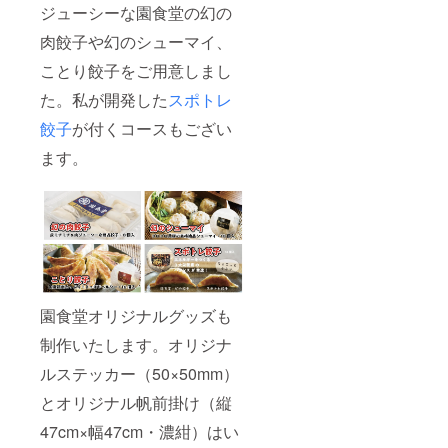
ジューシーな園食堂の幻の
肉餃子や幻のシューマイ、
ことり餃子をご用意しまし
た。私が開発した
スポトレ
餃子
が付くコースもござい
ます。
園食堂オリジナルグッズも
制作いたします。オリジナ
ルステッカー（50×50mm）
とオリジナル帆前掛け（縦
47cm×幅47cm・濃紺）はい