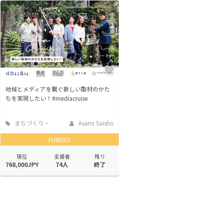
地域とメディアを繋ぐ新しい取材のかた
ちを実現したい！#mediacruise
まちづくり・
Asami Saisho
地域活性化
FUNDED
現在
支援者
残り
768,000JPY
74人
終了