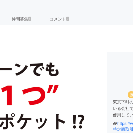
仲間募集
コメント
1
2
東京下町
いる会社
使用して
https://
日本製で
特定商取