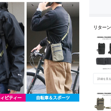
イタリア製
フランス
ベルトや
のブラン
リターン
老舗工房
ランドを
バッグは
スを主軸
時代性の
易く、天
ブランド
に取りや
す。
詳細を見