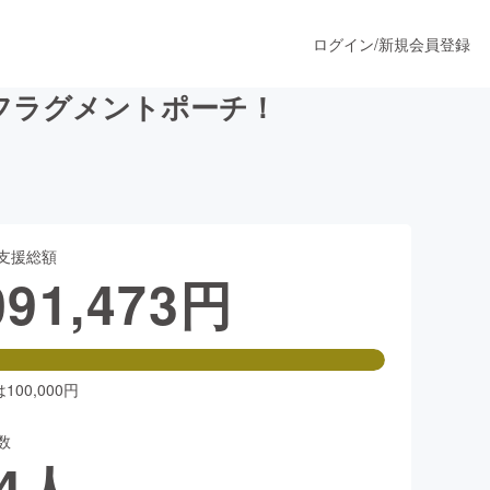
ログイン
/
新規会員登録
フラグメントポーチ！
うすぐ公開されます
支援総額
プロダクト
091,473
円
ファッション
スポーツ
00,000円
数
ア
ソーシャルグッド
4
人