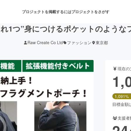
プロジェクトを掲載するには
プロジェクトをさがす
これ1つ”身につけるポケットのような
Raw Create Co Ltd
ファッション
東京都
注目のリターン
注目の新着プロジェクト
募集終了が近いプロジェクト
も
現在の
音楽
舞台・パフォーマンス
1,
ゲーム・サービス開発
フード・飲食店
1,091%
書籍・雑誌出版
アニメ・漫画
目標金額は1
支援者
チャレンジ
ビューティー・ヘルスケ
24