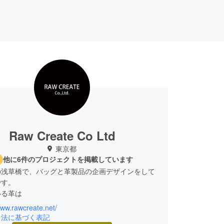
Raw Create Co Ltd
東京都
他に6件のプロジェクトを掲載しています
の浅草橋で、バッグと革製品の企画デザインをして
です。
いる革は
www.rawcreate.net/
は【栃木レザー】
引法に基づく表記