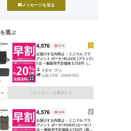
では【montanaレザー】最近では
メッセージを送る
製のレザーも使用するようになりました。
小物、財布などコストパフォーマンスの良い革製品
ドと
を選ぶ
に製作をお願いし、クオリティーの高い革製品のブ
展開しています。
4,576
円
残り
73
シンプル・機能性・デザイン・コストパフォーマン
お届けする内容は ・ミニマル フラ
グメント ポーチ/ BLACK (ブラック)
に展開しています。
1点 一般販売予定価格 5,720円（税
あるデザインや素材・カラーを取り入れつつも使い
込） こちらのリターンは【一般販売
支援者：27人
候の変化にも対応出来る生地選び、価格帯の高い他
予定価格 5,720円（税込）の約
お届け予定：2024年03月
20%OFFの4,576円（税・送料込
と同等かそれ以上のクオリティーを確保しつつも手
み】です。 全国送料込みでお届け致
すい価格帯でご提供出来るよう、日々努力していま
します リターンの配送は2024/3月
末頃より順次発送予定です。 ※ 割引
このリターンを選択する
る
率は一般販売予定価格に送料を含む
合計金額に対するものです。
4,576
円
残り
66
お届けする内容は ・ミニマル フラ
グメント ポーチ/ KHAKI (カーキ) 1
点 一般販売予定価格 5,720円（税