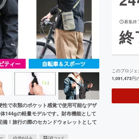
募集終
CAMPFIRE for Social Good
CAMPFIRE Creation
終
CAMPFIREふるさと納税
machi-ya
コミュニティ
このプロジェ
1,091,473
円
便性で衣類のポケット感覚で使用可能なデザ
体144gの軽量モデルです。財布機能として
完備！旅行の際のセカンドウォレットとして
ピー
埋め込み
QRコード