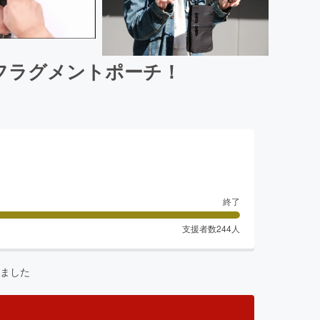
フラグメントポーチ！
終了
支援者数
244
人
ました