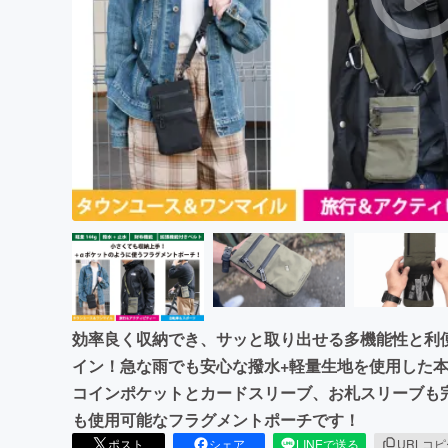
まちづくり・地域活性化
効率良く収納でき、サッと取り出せる多機能性と利
イン！急な雨でも安心な撥水+軽量生地を使用した本
コインポケットとカードスリーブ、お札スリーブも
も使用可能なフラグメントポーチです！
ポスト
シェア
LINEで送る
URLコ