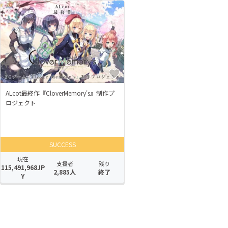
ALcot最終作『CloverMemory's』制作プ
ロジェクト
SUCCESS
現在
支援者
残り
115,491,968JP
2,885人
終了
Y