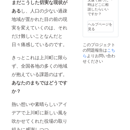
はオン
まだこうした切実な現状が
は選べ
NDOの
ニュー
時はどこに相
ライン
ません
内装を
からお
談したらいい
ある
し、人口の少ない過疎
配信限
※1支援
一緒に
選びい
ですか？
定のリ
につき5
つくれ
ただけ
地域が置かれた目の前の現
ターン
名まで
ます！
ます。
ヘルプページを
です 当
ご参加
実を変えていくのは、それ
［リ
※雪かき
見る
日会場
できま
ターン
は上川
に来ら
す（6名
だけ難しいことなんだと
内容］
町内限
れる方
以上に
・感謝
定 ※雪
は「交
日々痛感しているのです。
このプロジェクト
ついて
のお手
かきお
流会付
は別途
の問題報告は
こち
紙 ・
手伝い
き」の
ご相談
2024年
ら
よりお問い合わ
のご利
きっとこれは上川町に限ら
リター
くださ
2月実施
用期限
せください
ンにご
い） ※
予定の
は2023
ず、全国各地の多くの地域
支援く
上川町
ANSHI
年12
ださい
までの
NDO壁
が抱えている課題のはず。
月〜
※開催の
交通費
塗り
2024年
日程や
や現地
あなたのまちではどうです
ワーク
3月ま
配信
での食
ショッ
で。 ※
URLな
か？
事代等
プ参加
雪かき
どの詳
は含ま
の権利
お手伝
細につ
れませ
※1リ
いの日
熱い想いや素晴らしいアイ
いては
ん。 ※
ターン
時や詳
プロ
日程に
につき1
細につ
デアで上川町に新しい風を
ジェク
ついて
名の参
いては
ト終了
はプロ
加で
吹かせてくれた役場の取り
プロ
後に
ジェク
す。お
ジェク
メール
ト終了
組みに感謝しつつ
ふたり
ト終了