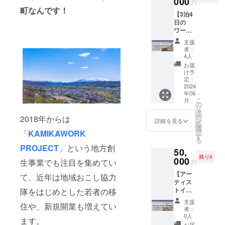
000
アー ・
りお話
ギーな
円
各種許
で予め
を絹張
山頂で
町なんです！
ししま
どがあ
可は
ご了承
【3泊4
蝦夷丸
キヌバ
す！ 上
る場合
2024年
くださ
日の
自ら指
リコー
川町で
は備考
2月中に
い。 ※
ワー
導しま
ヒー ※
活躍す
欄にお
取得予
宿泊に
ケー
す！ 所
有効期
る現役
書きく
支援
定で
関する
ション
要時間
限は
の地域
者：
ださ
す。 ※
各種許
プラ
は約2時
2024年
4人
おこし
い。 ※
万が一
可は
ン！】
間で、
7月1日
協力隊
お届
原材料
宿泊の
2024年
ANSHI
ご自分
～9月30
け予
の活動
及び添
許可が
2月中に
NDOに
で焙煎
定：
日まで
につい
加物等
取得で
取得予
滞在し
2024
した
です。
てはも
の食品
きな
定で
年06
ながら
コー
（10月
ちろ
表示は
かった
こ
す。 ※
月
観光や
ヒー豆
の
上旬に
ん、協
お届け
場合は
リ
万が一
地域の
はお持
タ
は雪が
力隊OB
商品の
ご返
ー
宿泊の
2018年からは
暮らし
ち帰り
ン
ふりま
詳細を見る
で地域
ラベル
金、も
を
許可が
を楽し
いただ
選
す） ※1
に残っ
に表記
しくは
「
KAMIKAWORK
択
取得で
みつ
けま
す
リター
て事業
されま
ANSHI
る
きな
つ、お
す。
ンにつ
を行っ
PROJECT
」という地方創
す。 商
NDOの
かった
50,
仕事も
［リ
き1名の
ている
品開封
すぐ近
場合は
残り5
でき
000
ターン
参加で
生事業でも注目を集めてい
方もご
円
前には
くにあ
ご返
ちゃう
内容］
す。お
紹介！
必ずお
る民宿
金、も
【アー
ワー
て、近年は地域おこし協力
・感謝
ふたり
元地域
届けの
をご案
しくは
ティス
ケー
のお手
以上の
おこし
リター
内いた
ANSHI
トイン
隊をはじめとした若者の移
ション
紙 ・絹
ご参加
協力隊
ンに貼
しま
NDOの
レジデ
プラン
張が教
の場合
から起
支援
付され
す。
住や、新規開業も増えてい
すぐ近
ンス！1
です！
える焙
は別途
者：
業した
たラベ
くにあ
週間滞
［リ
煎体験
0人
リター
絹張に
ルや注
ます。
る民宿
在プラ
ターン
・自分
お届