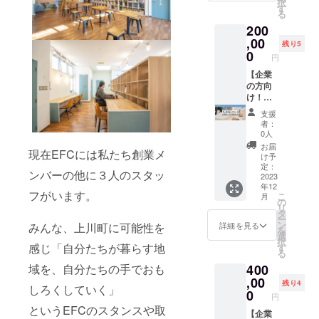
りたい
択
かかわ
併設の
これか
業やプ
いう企
くにあ
す
か、考
る
る話を
ポルト
らの展
ロジェ
業の方
る民宿
えの後
200
がっつ
のコ
望につ
クト
へ！
をご案
押しに
りして
ワーキ
いても
チーム
ANSHI
,00
内いた
残り5
なりま
いただ
ングス
たっぷ
単位で
NDOの
しま
0
円
した！
いたの
ペース
りお話
の合宿
3階の
す。
また、
があり
は程よ
ししま
などに
シェア
【企業
自分の
がた
い雑踏
す！ 視
おすす
オフィ
の方向
まちに
かった
の中で
察後は
めで
スを通
け！求
置き換
です。
の作業
町内飲
す！ 宿
常は法
人お手
支援
えた
◯地域
や、地
食店に
泊者専
人会員
伝いプ
者：
時、ど
おこし
域の
て地元
用キッ
1ヵ月
ラ
0人
こをど
協力隊
方々と
の人た
チンや
20,000
ン！】
お届
のよう
現在EFCには私たち創業メ
の活動
の交流
ちと一
リビン
円×12か
求人を
け予
に案内
はもち
にもお
緒に交
グもあ
月＝
出して
定：
すれば
ンバーの他に３人のスタッ
ろん、
すす
流会を
りま
240,000
いるけ
2023
良いの
年12
退任後
め！静
開催！
す！ さ
円のと
ど応募
フがいます。
だろう
こ
月
の活動
かに
リアル
らに！3
ころを
がない...
の
かと、
リ
などに
黙々と
な声が
階シェ
年間
という
タ
気づく
ー
ついて
作業が
聞ける
アオ
200,000
上川町
ン
詳細を見る
みんな、上川町に可能性を
キッカ
を
いろい
したい
か
フィス
円でご
や近隣
選
ケにな
択
ろとお
ときは
も…！
や、徒
利用い
市町村
感じ「自分たちが暮らす地
す
りまし
る
話を聞
ANSHI
そのま
歩30秒
ただけ
の企業
た。
域を、自分たちの手でおも
400
くこと
NDOの
ま
のとこ
るので
さま
［リ
ができ
シェア
ANSHI
ろにあ
お得で
へ！
,00
残り4
ターン
しろくしていく」
大満足
オフィ
NDにご
る
す！ さ
EFCが
0
円
内容］
でし
スへ！
宿泊い
PORTO
らに！
全力で
というEFCのスタンスや取
・感謝
た。ま
気分や
ただけ
のコ
ANSHI
御社の
【企業