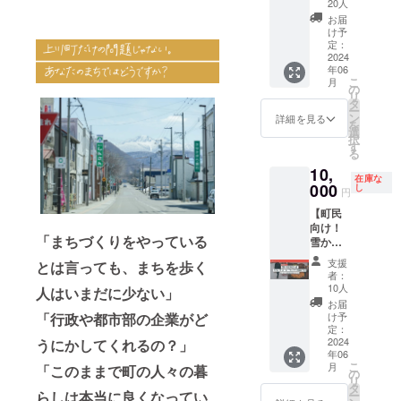
ありが
しくは
手に上
む場所
20人
2025年
大変良
時間
9:00~2
情報発
たら備
とうご
ANSHI
川町へ
や働き
お届
5月まで
かった
9:00~2
0:00（
信サ
考欄に
ざいま
NDOの
遊びに
方が多
け予
※1支援
です！
0:00（
予
ポート
ご記入
す！！
すぐ近
来てく
定：
様化し
につき5
◯上川
予定）
定）。
※有効期
くださ
まちを
2024
くにあ
ださ
ている
名まで
を知
※3階
※席が決
限は
い。 ※
年06
照らす
る民宿
い！
今だか
ご参加
り、
シェア
まって
2025年
実施日
こ
月
灯台に
をご案
［リ
の
らこ
できま
知った
オフィ
いない
5月まで
やイベ
リ
なれる
内いた
ターン
タ
そ、地
す（6名
からこ
スは席
フリー
※SNS広
ントの
ー
よう
しま
内容］
ン
方で生
詳細を見る
以上に
そ、自
が決
アドレ
告等を
内容に
を
に、頑
す。
・感謝
選
きてい
ついて
分のま
まって
スで
使用す
ついて
択
張りま
のお手
す
くため
は別途
ちがさ
いない
す。会
る場合
はプロ
る
す！！
紙 ・オ
にどん
ご相談
らに好
フリー
議室も
は別途
ジェク
10,
［リ
リジナ
なこと
くださ
きにな
アドレ
設ける
料金が
ト終了
在庫な
ターン
000
ルス
し
を実践
円
い） ※
りまし
スで
予定で
発生し
後メー
内容］
テッ
してい
交通手
た。伸
す。会
す。 ※
ます。
ルにて
【町民
・感謝
カー1枚
るの
段や宿
び代だ
議室も
光熱水
※記事制
調整さ
向け！
のお手
・まち
か、上
泊場所
らけの
設ける
費、荷
作の内
せてい
「まちづくりをやっている
雪かき
紙 ・オ
ぶら
川町の
に関し
自分の
予定で
物受取
容等に
ただき
お手伝
リジナ
MAP
取り組
支援
とは言っても、まちを歩く
てはご
まち
す。 ※
含む。
関して
ます。
い＆キ
ルス
みや、
者：
自身で
で、何
上川町
はプロ
※会場が
ヌコー
テッ
10人
全国か
人はいまだに少ない」
手配く
ができ
までの
ジェク
遠方の
ランチ
カー×5
ら集ま
お届
ださ
るか、
交通費
ト終了
場合は
2000円
枚
「行政や都市部の企業がど
け予
るまち
い。ま
何をや
や現地
後、
別途宿
分プラ
定：
づくり
た、当
りたい
での食
メール
泊費・
ン！】
2024
うにかしてくれるの？」
の先輩
日の食
か、考
事代等
でやり
交通費
年06
雪の多
たちの
事代等
えの後
は含ま
とりさ
がかか
こ
月
「このままで町の人々の暮
いまち
の
話を聞
は含ま
押しに
れませ
せてい
りま
リ
上川町
タ
いて一
れませ
なりま
ん。 ※
ただき
す。
らしは本当に良くなってい
ー
のみな