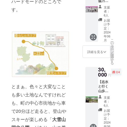
ださい
協力隊
ハードモードのところで
なか上
1000円
内容］
関する
利 ・交
※開催の
や個人
川町ま
分×2枚
・感謝
支援
各種許
流会へ
す。
日程や
向け！
で行け
・層雲
のお手
者：
可は
参加す
配信
上川町
ない
峡温泉
6人
紙 ・
2024年
る権利
URLな
のまち
よ〜！
入浴券
ANSHI
お届
2月中に
※このリ
どの詳
づくり
」とい
付 ※お
け予
NDOや
取得予
ターン
細につ
丸わか
う方は
定：
一人で
PORTO
定で
はオン
いては
り合同
2024
ぜひこ
もご利
で使え
す。 ※
ライン
年06
プロ
視察プ
ちらの
用いた
るチ
万が一
こ
配信で
月
ジェク
ラン！
リター
の
だけま
ケット
宿泊の
リ
はなく
ト終了
宿泊＆
ンを！
タ
す。 ※
1000円
許可が
ー
現地参
後に
交流会
［リ
ン
ご宿泊
詳細を見る
分×5枚
取得で
を
加でき
メール
付！】
ターン
選
はGW、
・層雲
きな
択
る方向
にてお
志水か
内容］
す
お盆、
峡温泉
かった
る
けのリ
知らせ
絹張が
・感謝
年末年
入浴券
場合は
ターン
30,
いたし
上川町
のお手
始など
※チケッ
ご返
です 当
残り4
ます
をご案
000
紙 ・ギ
の繁忙
トはク
円
金、も
日会場
内しま
フト
期を除
ラウド
しくは
に来ら
【志水
す！
ボック
く期間
ファン
ANSHI
とまぁ、色々と大変なこと
れない
と行く
ANSHI
ス ［ギ
でご利
ディン
NDOの
方は
山歩き
NDOの
フト
用いた
グ終了
も多い土地なんですけれど
すぐ近
「オン
ガイド
ある市
ボック
だけま
後、
支援
くにあ
ライン
ツアー
街地エ
ス内容
す。 ※
者：
も、町の中心市街地から車
メール
る弊社
限定」
プラ
リアだ
（例）
6人
有効期
にて電
運営の
のリ
ン！】
けでな
］ ・上
で20分ほど走ると、登山や
限は
お届
子チ
民宿を
ターン
上川町
く、国
川ラー
け予
2025年
ケット
ご案内
にご支
と言え
スキーが楽しめる「
大雪山
立公園
定：
メン ・
5月ま
として
いたし
援くだ
ば大雪
2024
の温泉
上川町
で。 ※
画像を
ます。
さい ※
年06