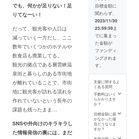
（でも
日かけ
しくは
三者
んと
分も付
でも、何かが足りない！足
目標金額に
全国各
て上川
ANSHI
（支援
Rebuild
いてま
地から
町をご
NDOの
者を含
関わらず、
りてなーい！
ing
す！
ローカ
案内
すぐ近
む）が
center
［リ
2023/11/30
ルの
（時
くにあ
当事者
Japan
ターン
キー
間：9時
る弊社
となる
だって、観光客や人口は
23:59:59
ま
の東野
内容］
パーソ
から17
運営の
雇用関
さん！
・感謝
でに集まっ
ンを集
減っていく一方だし、ここ
時くら
民宿を
係の成
これか
のお手
めま
い） ・
ご案内
立を
た金額が
らお店
紙 ・雪
数年でいくつかのホテルや
す！）
視察後
いたし
あっせ
の内装
かきお
ファンディ
［リ
は町内
ます。
んする
やご自
手伝い
飲食店も廃業してる。
ターン
飲食店
ことも
ングされま
宅の内
（2時
内容］
での交
ござい
装をDIY
観光の拠点である層雲峡温
間） ・
す。
・感謝
流会を
ませ
作って
キヌバ
のお手
開催！
ん。こ
泉街と暮らしのある市街地
みよう
リコー
紙 ・
・
のこと
と考え
ヒーラ
ローカ
が離れていることで、市街
支援に関するよ
ANSHI
は、本
ている
ンチ
ルキャ
くある質問
NDOご
プロ
方にお
（2000
地に観光客が訪れる流れを
リアサ
宿泊（1
ジェク
すす
円分）
手数料はいく
ミット
泊素泊
トのリ
め！ プ
ナポリ
らかかります
作れていないという長年の
に参加
まり）
ターン
ロの指
タン、
か？
する権
※ご利用
につい
導のも
課題も残ったまま…
ハヤシ
利（オ
期限は
ても同
と壁塗
ライ
目標金額に届
ンライ
2025年
様で
りを体
ス、生
かなかった場
ン配信
5月まで
す。
SNSや外向けのキラキラし
験でき
姜焼き
合どうなりま
限定）
※ご宿泊
ます
定食な
すか？
※このリ
た情報発信の裏には、まだ
される
し、
どのラ
ターン
お部屋
ANSHI
ンチメ
支援で困った