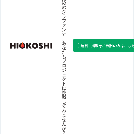
め
の
ク
ラ
フ
ァ
ン
で
、
あ
掲載をご検討の方はこち
無料
な
た
も
プ
ロ
ジ
ェ
ク
ト
に
挑
戦
し
て
み
ま
せ
ん
か
？