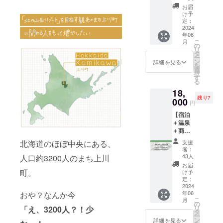
で。
ルの
NDOに
川町へ
だけま
るまち
お届
キー
行きた
遊びに
す！
け予
づくり
パーソ
い！上
来てく
定：
［リ
の先輩
ンを集
川を楽
2024
ださ
ターン
たちの
めま
年06
しみた
い！
内容］
話を聞
す！）
こ
月
い！と
［リ
の
・感謝
いて一
［リ
リ
いう方
ターン
タ
のお手
緒に学
ターン
ー
へ、
内容］
ン
紙 ・
詳細を見る
びま
内容］
を
『ANS
・感謝
選
PORTO
しょ
・感謝
択
HINDO
のお手
す
と
う！
のお手
る
』と
紙 ・オ
ANSHI
［ロー
紙 ・
18,
『PORT
リジナ
NDOで
カル
ローカ
残り7
O』で使
000
ルス
使える
キャリ
円
ルキャ
えるチ
テッ
商品券
アサ
リアサ
【宿泊
ケット
カー5枚
（2000
ミッ
ミット
＋温泉
5000円
・まち
円分）
ト］ ・
のお手
＋商品
分 + 層
ぶら
・雪か
2024年
伝いを
券付
雲峡温
MAP
きお手
6月開催
支援
北海道のほぼ中央にある、
する権
き！ツ
泉ご入
伝い（2
者：
予定！
利（学
イン
浴券の
43人
人口約3200人のまち上川
時間）
・会場
生限
ルーム1
プラン
※雪かき
お届
は上川
定） ※
泊プラ
です。
町。
け予
は上川
町
このリ
ン！】
ANSHI
定：
町内限
（ANS
ターン
［宿泊
2024
NDOか
定 ※雪
HINDO
は学生
年06
おや？なんか今
の概
ら徒歩
かきお
、もし
こ
限定の
月
要］ ・
30秒の
の
手伝い
くは
リ
リター
「え、3200人？！少
ツイン
ところ
タ
のご利
PORTO
ー
ンで
ルーム
に、上
ン
詳細を見る
用期限
）の予