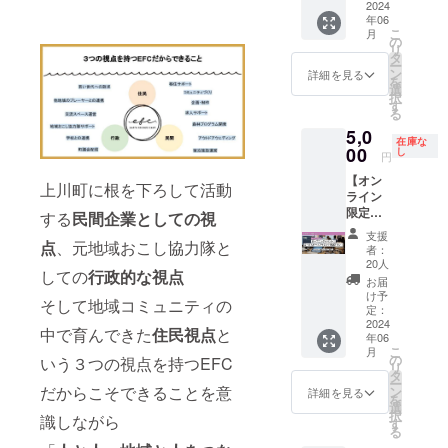
※他の支
まちを
2024
らに好
時間
行って
すす
い雑踏
ている
すが、
援者様
年06
照らす
きにな
9:00~2
規模感
め！静
の中で
「くら
屋内で
こ
と相部
月
灯台に
りまし
0:00（
や温度
かに
の作業
すよう
のトー
の
リ
屋にな
なれる
た。伸
予定）
感を感
黙々と
や、地
に遊ぶ
クイベ
タ
ー
る可能
よう
び代だ
※席が決
じられ
作業が
域の
マガジ
ント、
ン
詳細を見る
を
性があ
に、頑
らけの
まって
たのが
したい
方々と
ン」な
マル
選
択
ります
張りま
自分の
いない
まず良
ときは
の交流
どでの
シェ、
す
る
※1支援
す！！
まち
フリー
かった
ANSHI
にもお
情報発
オンラ
につき2
5,0
［リ
で、何
アドレ
です。
NDOの
すす
信を
イン配
在庫な
名まで
ターン
00
ができ
スで
お金や
シェア
め！ 静
きっか
信イベ
し
円
ご参加
内容］
るか、
す。会
運営に
オフィ
かに
けに
ントな
できま
【オン
・感謝
何をや
議室も
かかわ
スへ！
黙々と
EFCや
どもで
上川町に根を下ろして活動
す（3名
ライン
のお手
りたい
設ける
る話を
気分や
作業が
上川町
きま
以上に
限定！
紙
か、考
予定で
がっつ
作業内
したい
のこと
す！
する
民間企業としての視
ついて
オープ
えの後
す。 ※
りして
容に合
ときは
を知
キャン
支援
は別途
ニング
点
、元地域おこし協力隊と
押しに
光熱水
いただ
わせて
ANSHI
り、可
プ場を
者：
ご相談
イベン
なりま
費、荷
いたの
使い分
NDOの
能性を
盛り上
20人
くださ
しての
行政的な視点
ト！
した！
物受取
があり
けいた
シェア
感じて
げるイ
お届
い） ※
ローカ
また、
含む ※1
がた
だけま
オフィ
飛び込
ベント
け予
そして地域コミュニティの
上川町
ルキャ
定：
自分の
年以降
かった
す！
スへ！
んでき
をやっ
までの
リアサ
2024
まちに
は3ヵ月
です。
［リ
気分や
てくれ
てほし
中で育んできた
住民視点
と
交通費
年06
ミット
置き換
ごと更
◯地域
ターン
作業内
た「移
い、子
こ
月
や現地
参加プ
の
えた
新
おこし
内容］
容に合
住者」
どもた
いう３つの視点を持つEFC
リ
での食
ラ
タ
時、ど
協力隊
・感謝
わせて
です。
ちと外
ー
事代等
ン！】
だからこそできることを意
ン
こをど
の活動
のお手
使い分
雇用条
で遊べ
詳細を見る
を
は含ま
ローカ
選
のよう
はもち
紙 ・
けいた
件や仕
る企画
択
れませ
識しながら
ルで頑
す
に案内
ろん、
ANSHI
だけま
事の内
をつ
る
ん。 ※
張りた
すれば
退任後
NDOご
す！
容だけ
くって