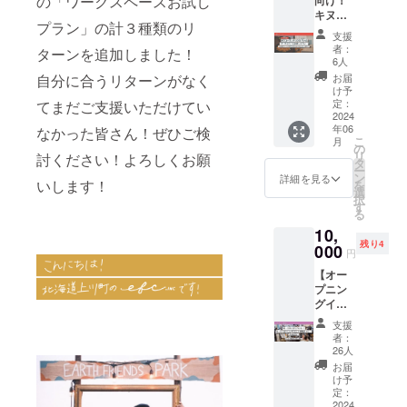
の「ワークスペースお試し
向け！
合！
キヌ
ローカ
プラン」の計３種類のリ
コーラ
ルキャ
支援
ンチ
リアサ
者：
ターンを追加しました！
2000円
ミット
6人
分＆
を開催
お届
自分に合うリターンがなく
ワーク
しま
け予
スペー
す！ イ
定：
てまだご支援いただけてい
スお試
2024
ベント
年06
しプラ
なかった皆さん！ぜひご検
の企画
こ
月
ン！】
やSNS
の
リ
討ください！よろしくお願
25歳以
を使っ
タ
ー
下の若
た広
ン
詳細を見る
いします！
を
者向
報、当
選
択
け！
日の運
す
る
PORTO
営な
10,
や
ど、私
残り4
ANSHI
000
たち
円
NDOか
EFCと
【オー
ら徒歩
一緒に
プニン
30秒の
イベン
グイベ
ところ
トを
ント！
にあ
作って
支援
ローカ
る、
みませ
者：
ルキャ
KINUB
んか？
26人
リアサ
ARI
そして
お届
ミット
COFFE
イベン
け予
参加プ
E
定：
トのお
ラン！
2024