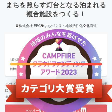
まちを照らす灯台となる泊まれる
複合施設をつくる！
株式会社 EFC
まちづくり・地域活性化
北海道
現在の支援総額
3,701,023
円
終了
123
%達成
目標金額
3,000,000
円
支援者数
247
人
このプロジェクトは、
2023/10/25
に募集を開始し、
247
人の支援
により
3,701,023
円の資金を集め、
2023/11/30
に募集を終了し
ました
もう一度プロジェクトをやってほしい
53