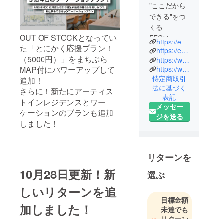
"ここだから
できる"をつ
くる
OUT OF STOCKとなってい
EFCは、過
https://efc.hokkaido.jp/
た「とにかく応援プラン！
疎地域の課
https://efc.hokkaido.jp/anshindo
（5000円）」をまちぶら
題を共創に
https://www.earthfriendscamp.com/porto
MAP付にパワーアップして
https://www.sounkyo-hostel.com/
よって解決
特定商取引
追加！
するローカ
法に基づく
さらに！新たにアーティス
ルベン
表記
トインレジデンスとワー
チャーで
メッセー
ケーションのプランも追加
す。
ジを送る
しました！
交流スペー
スや宿泊施
設の企画運
営、官民連
リターンを
携のローカ
10月28日更新！新
選ぶ
ルプロジェ
クトなど“こ
しいリターンを追
こだからで
目標金額
加しました！
未達でも
きる”地域社
リターン