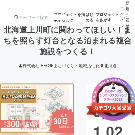
新
ロ
規
グ
会
プロジェクトを掲
はじ
プロジェクト
/
載するには
める
をさがす
イ
員
ン
登
北海道上川町に関わってほしい！ま
録
ちを照らす灯台となる泊まれる複合
施設をつくる！
人気のプロ
注目のリ
注目の新着プロ
募集終了が近いプ
もうすぐ公開
ジェクト
ターン
ジェクト
ロジェクト
されます
株式会社 EFC
まちづくり・地域活性化
北海道
アート・写真
音楽
現在の支援総
テクノロジー・ガジェット
ゲーム・サ
額
3,70
映像・映画
書籍・雑誌
1,02
ビジネス・起業
チャレンジ