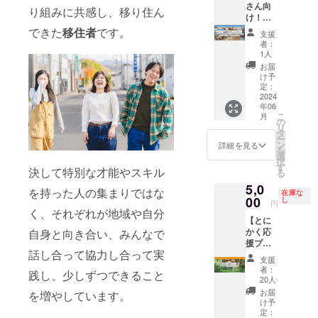
のお手
た、直
作業内
ます！
ワーキ
NDOか
求人の
さん向
り組みに共感し、移り住ん
紙 ・上
面して
容に合
【これ
ングス
ら徒歩
お手伝
け！イ
川町の
いる課
わせて
までに
ペース
30秒の
いをし
ベント
できた
移住者
です。
支援
まちづ
題など
使い分
視察に
もご利
ところ
ます！
企画運
者：
くり丸
の本音
けいた
来てい
用いた
にある
具体的
営プロ
1人
わかり
も語っ
だけま
ただい
だけま
PORTO
には求
デュー
お届
合同視
てもら
す！
た方々
す！ す
のコ
人記事
スプラ
け予
察にご
えたこ
［リ
からの
ごい！
ワーキ
を制作
ン！】
定：
参加い
とで、
ターン
ご感
めっ
ングス
し、
EFCが
2024
ただけ
年06
まちづ
内容］
想】 ◯
ちゃお
ペース
SNS等
御社の
ます
こ
月
くり事
・感謝
層雲峡
得！ 交
も1年間
で情報
希望内
の
（2024
リ
業の難
のお手
には
流ス
ご利用
を拡散
容に
タ
年6月下
ー
しさな
紙 ・
行った
ペース
いただ
しま
沿った
ン
詳細を見る
旬に開
を
どを実
ANSHI
ことが
併設の
けま
す！
イベン
選
催予
択
感する
NDO
ありま
ポルト
す！ す
EFCに
トの企
す
決して特別な才能やスキル
定） ・
る
ことが
シェア
した
のコ
ごい！
は現
画を
ANSHI
5,0
でき、
オフィ
が、上
ワーキ
めっ
在、志
し、当
を持った人の集まりではな
在庫な
NDO宿
大変良
ス1年利
川町が
ングス
ちゃお
水と絹
日の運
00
し
円
泊（2名
かった
用可能
どんな
ペース
得！ 交
張のほ
営も全
く、それぞれが地域や自分
1泊） ※
【とに
です！
の権利
まちか
は程よ
流ス
かに3名
力でお
他の支
かく応
自身と向き合い、みんなで
◯上川
※有効期
という
い雑踏
ペース
のス
手伝い
援者様
援プラ
を知
限は
ことは
の中で
併設の
タッフ
しま
との合
話し合って協力し合って実
ン！】
り、
2025年
全く知
の作業
ポルト
がいま
す！ ア
支援
同視察
心から
知った
5月まで
らない
や、地
のコ
す。
ウトド
者：
践し、少しずつできること
になり
ありが
からこ
です。
状態
域の
ワーキ
SNSや
ア関係
20人
ます
とうご
そ、自
※シェア
だった
方々と
ングス
公式
のイベ
お届
を増やしています。
（最大
ざいま
分のま
オフィ
ので、
の交流
ペース
noteで
ントが
け予
10名）
す！！
ちがさ
ス開館
実際に
にもお
は程よ
配信し
得意で
定：