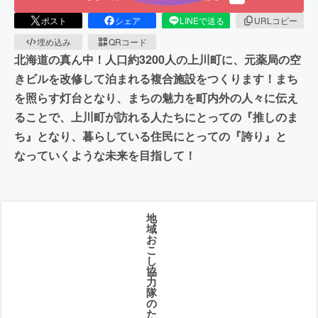
ポスト
シェア
LINEで送る
URLコピー
埋め込み
QRコード
北海道の真ん中！人口約3200人の上川町に、元薬局の空
きビルを改修して泊まれる複合施設をつくります！まち
を照らす灯台となり、まちの魅力を町内外の人々に伝え
ることで、上川町が訪れる人たちにとっての『推しのま
ち』となり、暮らしている住民にとっての『誇り』と
なっていくような未来を目指して！
地
域
お
こ
し
協
力
隊
の
た