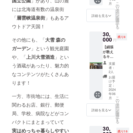
国立公園
」があり、山の麓
山！ガ
街に、
産はち
ご予約
送信い
こ
月
現地へ
イド資
飲食
の
みつ ・
はプロ
たしま
リ
には北海道有数の温泉街
の交通
格を
店、地
タ
ゆきの
ジェク
す。 ※
ー
費や滞
もった
域おこ
ン
みず
詳細を見る
ト終了
チケッ
「
層雲峡温泉街
」もあるア
を
在費、
志水が
し協力
選
（上川
後に
トの有
択
飲食代
北海道
隊の活
す
町産ミ
ウトドア天国！
メール
効期限
る
はご自
の夏の
動や、
ネラル
にて調
は2025
身でご
30,
山をご
まちづ
ウォー
整させ
年5月ま
負担く
残り8
案内！
000
くり施
その他にも、「
大雪 森の
ター）
ていた
円
でで
ださい
山頂で
設など
・くま
だきま
す。 ※
※開催の
【絹張
ガーデン
」という観光庭園
キヌバ
ニーズ
笹チャ
す。 ※
ご宿泊
日程や
が教え
リコー
に合わ
イ（上
ご予約
は別途
や、「
上川大雪酒造
」とい
詳細に
るキヌ
ヒーも
せたス
川町産
状況に
ご予約
ついて
コー焙
飲めま
ポット
のくま
よって
支援
をお願
う酒蔵があったり、魅力的
はプロ
煎体験
す！
をご案
笹を
者：
はご希
いいた
ジェク
プラ
［リ
内しな
2人
使った
望の日
なコンテンツがたくさんあ
しま
ト終了
ン！】
ターン
がら、
チャ
お届
程でご
す。 ※
後に
上川町
内容］
上川町
け予
ります！
イ） ・
予約で
ご予約
メール
のコー
・感謝
定：
でのこ
キヌバ
きない
状況に
にてお
ヒー焙
2024
のお手
れまで
リコー
場合が
よって
年06
知らせ
煎所
紙 ・志
一方、市街地には、生活に
の取り
ヒード
ござい
はご希
こ
月
いたし
『KINU
水が層
の
組み、
リップ
ますの
望の日
リ
関わるお店、銀行、郵便
ます
BARI
雲峡温
タ
そして
バッグ
で予め
程でご
ー
COFFE
泉から
ン
これか
詳細を見る
・上川
ご了承
予約で
を
局、学校、病院などがコン
E
黒岳山
選
らの展
大雪酒
くださ
きない
択
ROAST
頂まで
す
望につ
造の甘
い。 ※
パクトにまとまっていて
場合が
る
ERS』
登山ガ
いても
酒 など
宿泊に
ござい
30,
にて焙
イドツ
たっぷ
※アレル
実はめっちゃ暮らしやすい
関する
ますの
残り16
煎体験