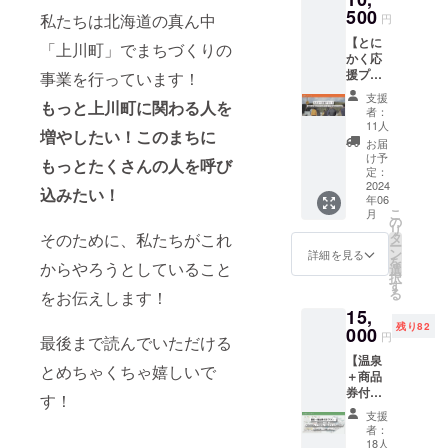
スお試
［ロー
が雪か
500
現し、
し利用
カル
私たちは北海道の真ん中
円
きをお
キャリ
（PORT
キャリ
【とに
手伝い
アを積
「上川町」でまちづくりの
O &
アサ
かく応
しま
んでい
ANSHI
ミッ
援プラ
す！ さ
事業を行っています！
くの
NDO）
ト］ ・
ン！】
らに、
か。 住
1日 ・
2024年
支援
もっと上川町に関わる人を
OUT OF
PORTO
む場所
キヌバ
者：
6月開催
STOCK
と
や働き
11人
リコー
予定！
増やしたい！このまちに
となっ
ANSHI
方が多
ヒーラ
お届
・会場
ていた
NDOで
様化し
け予
ンチ
は上川
もっとたくさんの人を呼び
「とに
使える
定：
ている
（2000
町
かく応
2024
商品券
今だか
円分）
込みたい！
（ANS
年06
援プラ
2000円
らこ
※ワーク
HINDO
こ
月
ン！
分も付
の
そ、地
スペー
、もし
リ
（1000
いてま
タ
そのために、私たちがこれ
方で生
スお試
くは
ー
0円）」
す！ ポ
ン
きてい
詳細を見る
しご利
PORTO
を
に、現
からやろうとしていること
ルトで
選
くため
用期限
）の予
択
在製作
のお買
す
にどん
は2025
定で
る
をお伝えします！
中のま
い物や
なこと
年5月ま
す！ ・
15,
ちぶら
アンシ
を実践
で。 ※
時間未
残り82
MAPを
000
ンドウ
してい
キヌ
円
定！ ・
最後まで読んでいただける
追加し
でのお
るの
コーラ
ゲスト
【温泉
たプラ
買い
か、上
ンチの
とめちゃくちゃ嬉しいで
未定！
＋商品
ンで
物、ご
川町の
有効期
（でも
券付き
す！ ぜ
飲食、
取り組
す！
限は
全国各
プラ
ひこの
ご宿泊
みや、
2025年
支援
地から
ン！】
MAPを
にご利
全国か
者：
5月ま
ローカ
ANSHI
手に上
用いた
18人
ら集ま