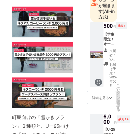
会の実現に
が届きま
向けた事業
す
(All-in
に取り組ん
方式)
でいます。
500
円
残り1
【学生
限定！
オープ
ニング
支援
イベン
者：
ト！
9人
ローカ
お届
ルキャ
け予
リアサ
定：
ミット
2024
年06
お手伝
こ
月
いプラ
の
リ
ン！ま
タ
ー
かない
ン
詳細を見る
を
付
選
択
き！】
す
る
ローカ
6,0
ルで頑
町民向けの「雪かきプラ
残り14
張りた
00
円
い皆さ
ン」２種類と、Uー25向け
【U-25
ん大集