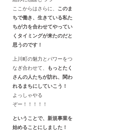
にてお
後メー
以上の
後メー
知らせ
ここからはさらに、
このま
ルにて
ご参加
ルにて
いたし
調整さ
の場合
調整さ
ます
ちで働き、生きている私た
せてい
は別途
せてい
ただき
リター
ただき
ちが力を合わせてやってい
ます。
ンをご
ます。
※宿泊に
購入の
※キヌ
くタイミングが来たのだと
関する
上、備
コーラ
各種許
思うのです！
考欄に
ンチの
可は
同行の
有効期
2024年
旨ご記
限は
2月中に
上川町の魅力とパワーをつ
載くだ
2025年
取得予
さい。
5月ま
なぎ合わせて、
もっとたく
定です
※上川町
で。 ※
※万が一
までの
ご注文
さんの人たちが訪れ、関わ
宿泊の
交通費
の際に
許可が
や宿泊
ご支援
れるまちにしていこう！
取得で
費はご
いただ
きな
自身で
よっしゃやる
いた
かった
ご負担
ページ
場合は
ぞー！！！！！
くださ
をス
ご返
い。ま
タッフ
金、も
た、当
が確認
ということで、新規事業を
しくは
日の食
いたし
ANSHI
事代等
ます。
始めることにしました！
NDOの
は含ま
すぐ近
れませ
くにあ
ん。 ※