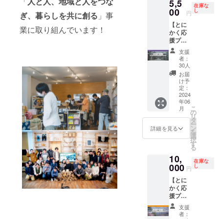
「
人と人、地域と人をつな
日程に
5,5
い皆さ
良いの
の活動
宿泊貸
［リ
でな
ほしい
在庫な
ついて
ん大集
00
し
だろう
などに
切（2泊
ターン
く、そ
など、
円
ぎ、暮らしを共に創る
」事
はプロ
合！
かと、
ついて
／最大
内容］
の土地
お待ち
ジェク
【とに
ローカ
気づく
いろい
10名）
・感謝
での生
してお
業に取り組んでいます！
ト終了
かく応
ルキャ
キッカ
ろとお
・3階
のお手
活の様
りま
後メー
援プラ
リアサ
ケにな
話を聞
シェア
紙 ・
子や一
す！
ルにて
ン！】
ミット
りまし
くこと
オフィ
ANSHI
緒に働
［リ
支援
調整さ
OUT OF
を開催
た。
ができ
ス、
NDO
く人た
ターン
者：
せてい
STOCK
しま
30人
［リ
大満足
PORTO
シェア
とに人
内容］
ただき
となっ
す！ 人
ターン
でし
コワー
オフィ
柄、地
・感謝
お届
ます。
ていた
口も知
け予
内容］
た。ま
キング
ス1年利
域の魅
のお手
※宿泊に
「とに
名度も
定：
・感謝
た、直
スペー
用可能
力も詰
紙 ・イ
関する
かく応
2024
少ない
のお手
面して
スご利
の権利
め込ん
ベント
年06
各種許
援プラ
ローカ
紙 ・志
いる課
用 ・モ
（法
だ記事
（1日）
こ
月
可は
ン！
ルに飛
の
水か絹
題など
ニ
人） ※
を制作
企画運
リ
2024年
（5000
び込
タ
張が上
の本音
ター、
有効期
して、
営プロ
ー
2月中に
円）」
み、ど
ン
詳細を見る
川町を
も語っ
プロ
限は
情報発
デュー
を
取得予
に、現
うやっ
選
半日か
てもら
ジェク
2025年
信して
ス ※ご
択
定です
在製作
て理想
す
けてご
えたこ
ター貸
5月ま
いきま
利用期
る
※万が一
中のま
の仕事
案内し
とで、
し出し
で。 ※
す！
限は
10,
宿泊の
ちぶら
や暮ら
ます
まちづ
※有効期
以降は
［リ
2025年
在庫な
許可が
MAPを
000
しを実
し
（時
くり事
限2025
3ヵ月ご
ターン
5月ま
円
取得で
追加し
現し、
間：9時
業の難
年5月ま
と更
内容］
で。 ※
【とに
きな
たプラ
キャリ
から13
しさな
でで
新。 ※
・感謝
希望す
かく応
かった
ンで
アを積
時くら
どを実
す。 ※
シェア
のお手
るイベ
援プラ
場合は
す！ ぜ
んでい
い） ※
感する
シェア
オフィ
紙 ・求
ント内
ン！】
ご返
ひこの
くの
ご利用
ことが
オフィ
ス開館
人記事
容があ
支援
心から
金、も
MAPを
か。 住
者：
期限は
でき、
ス開館
時間
制作、
りまし