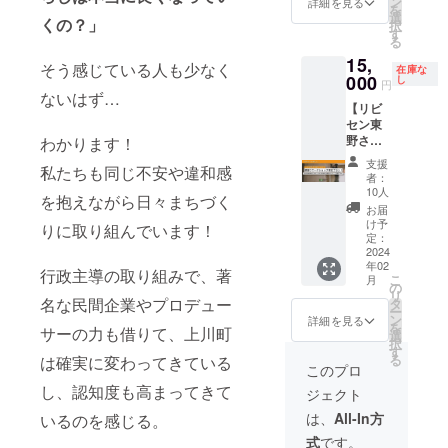
ン
詳細を見る
緒に学
ん。 ※
した！
日程に
ます。
を
さん向
選
びま
くの？」
日程に
また、
ついて
※本プロ
択
け！2時
す
しょ
ついて
自分の
はプロ
ジェク
る
間EFC
う！
はプロ
まちに
ジェク
トを利
15,
のス
そう感じている人も少なく
［ロー
在庫な
ジェク
置き換
ト終了
用し
タッフ
000
し
カル
円
ト終了
えた
後メー
て、プ
が雪か
ないはず…
キャリ
後メー
時、ど
ルにて
ロジェ
【リビ
きをお
アサ
ルにて
こをど
調整さ
クト
セン東
手伝い
ミッ
調整さ
のよう
せてい
オー
野さん
わかります！
しま
ト］ ・
せてい
に案内
ただき
ナーと
が教え
す！ さ
2024年
支援
ただき
すれば
ます。
第三者
私たちも同じ不安や違和感
てくれ
らに、
者：
6月開催
ます。
良いの
※宿泊に
（支援
る！壁
PORTO
10人
予定！
を抱えながら日々まちづく
だろう
関する
者を含
塗り
や
お届
・会場
かと、
各種許
む）と
ワーク
ANSHI
け予
りに取り組んでいます！
は上川
気づく
可は
の間の
ショッ
NDOか
定：
町
キッカ
2024年
雇用関
プ参加
2024
ら徒歩
（ANS
ケにな
2月中に
係を成
年02
プラ
30秒の
行政主導の取り組みで、著
HINDO
こ
りまし
取得予
立させ
月
ン】
ところ
の
、もし
リ
た。
定です
ること
ANSHI
名な民間企業やプロデュー
にあ
タ
くは
ー
［リ
※万が一
はござ
NDOの
る、
ン
詳細を見る
PORTO
を
ターン
宿泊の
いませ
サーの力も借りて、上川町
内装で
KINUB
選
）の予
択
内容］
許可が
ん。 ※
壁塗り
ARI
す
定で
る
は確実に変わってきている
・感謝
取得で
また、
ワーク
COFFE
このプロ
す！ ・
のお手
きな
プロ
ショッ
E
時間未
し、認知度も高まってきて
紙 ・志
かった
ジェク
ジェクト
プをや
ROAST
定！ ・
水か絹
場合は
トオー
りま
ERSの
は、
All-In方
いるのを感じる。
ゲスト
張がま
ご返
ナー以
す！ 講
ランチ
未定！
るっと1
金、も
外の第
式
です。
師はな
2000円