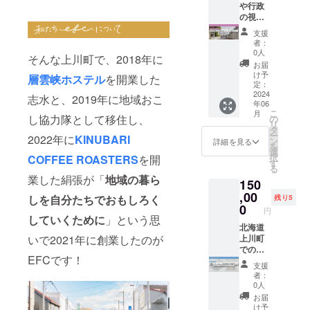
協力隊
ポット
お仕事
や行政
びいた
予約で
の活動
をご案
をされ
の視察
だけま
きない
はもち
内しな
ている
向け！
せん。
場合が
支援
ろん、
がら、
方で
志水か
※有効期
ござい
者：
退任後
上川町
も、企
絹張が
限は
ますの
0人
の活動
そんな上川町で、2018年に
でのこ
業だけ
上川町
2025年
で予め
お届
などに
れまで
れどひ
をま
5月31日
ご了承
け予
層雲峡ホステル
を開業した
ついて
の取り
とりで
るっと1
まで。
定：
くださ
いろい
組み、
動いて
日ご案
2024
※ご予約
い。 ※
志水と、2019年に地域おこ
ろとお
年06
そして
いると
内プラ
はプロ
宿泊に
話を聞
こ
月
これか
いう方
ン！宿
し協力隊として移住し、
ジェク
の
関する
くこと
リ
らの展
も！
泊＆交
ト終了
タ
各種許
ができ
ー
2022年に
KINUBARI
望につ
ANSHI
流会
後に
ン
可は
詳細を見る
大満足
を
いても
NDOの
付！】
メール
選
2024年
でし
択
COFFEE ROASTERS
を開
たっぷ
3階の
志水か
にて調
す
2月中に
た。ま
る
りお話
シェア
絹張が
整させ
取得予
業した絹張が「
地域の暮ら
た、直
150
ししま
オフィ
まるっ
ていた
定で
面して
す！
スを通
と1日か
,00
だきま
す。 ※
しを自分たちでおもしろく
残り5
いる課
【これ
常1ヵ月
けて上
す。 ※
0
万が一
円
題など
までに
10,000
川町を
ご予約
していくために
」という思
宿泊の
の本音
視察に
円×12か
ご案内
北海道
状況に
許可が
も語っ
いで2021年に創業したのが
来てい
月＝
しま
上川町
よって
取得で
てもら
ただい
120,000
す！
での企
はご希
きな
えたこ
EFCです！
た方々
円のと
ANSHI
業研修
望の日
かった
支援
とで、
からの
ころ 年
NDOの
や合
程でご
場合は
者：
まちづ
ご感
間
ある市
宿、
予約で
ご返
0人
くり事
想】 ◯
100,000
街地エ
ワー
きない
金、も
お届
業の難
層雲峡
円でご
リアだ
ケー
場合が
しくは
け予