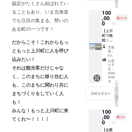
い。 ※
らない
択
協定がたくさん結ばれてい
かけて
［リ
す
す。 ※
※キヌバ
悪天時
状態
る
アテン
ターン
お部屋
リコー
の対
だった
ることもあり、いま北海道
100
ドしま
内容］
はお選
ヒーま
応、日
ので、
す！（4
,00
・感謝
びいた
での交
残り10
程につ
でも注目の集まる、勢いの
実際に
時間ほ
のお手
0
だけま
通費や
いては
円
行って
ど）
紙 ・
せん。
宿泊費
ある町の一つです！
プロ
規模感
ANSHI
【上川
ANSHI
※有効期
はご自
ジェク
や温度
NDOの
町で挑
NDO 6
限は
身でご
ト終了
感を感
ある市
戦！
泊 ・
だからこそ！これからもっ
2025年
負担く
後メー
じられ
街地エ
シェア
ギャラ
5月31日
ださ
ルにて
支援
たのが
リアだ
オフィ
ともっと上川町に人を呼び
リー
まで。
い。 ※
者：
調整さ
まず良
けでな
ス個人
KINCO
※ご予約
0人
日程に
せてい
かった
込みたい！
く、国
会員（1
1週間レ
はプロ
ついて
お届
ただき
です。
立公園
年）プ
ンタル
ジェク
け予
はプロ
ます。
お金や
それは観光客だけじゃな
の温泉
ラ
※ご宿泊
定：
ト終了
ジェク
運営に
街に、
ン！】
2024
はGW、
後に
ト終了
く、このまちに移り住む人
かかわ
年06
飲食
上川町
お盆、
メール
後メー
る話を
こ
月
店、地
に事務
年末年
の
にて調
も、このまちに関わり共に
ルにて
がっつ
リ
域おこ
所を
始など
タ
整させ
調整さ
りして
ー
し協力
持って
まちづくりをしていく人
の繁忙
ン
ていた
詳細を見る
せてい
いただ
を
隊の活
仕事を
期を除
選
だきま
ただき
いたの
択
も！
動や、
した
く期間
す
す。 ※
ます。
があり
る
まちづ
い！と
でご利
ご予約
がた
みんな！もっと上川町に来
100
くり施
いう上
用いた
状況に
かった
設など
川ラ
,00
だけま
よって
残り5
てくれ〜！！！！
です。
ニーズ
バーの
す。 ※
0
はご希
円
◯地域
に合わ
方へ！
お部屋
望の日
おこし
せたス
個人で
【企業
はお選
程でご