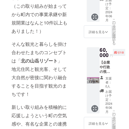
ンをご
も根掘
意書き
をご案
ン！】
内容］
で焙煎
け予
購入の
（この取り組みが始まって
り葉掘
をご確
内いた
ANSHI
・感謝
定：
した
上、備
り聞き
認くだ
しま
NDOに
2024
のお手
コー
から町内での事業承継や新
考欄に
まくり
さい。
す。 ※
年06
滞在し
紙 ・
ヒー豆
同行の
ましょ
※ギフト
こ
月
チケッ
なが
規開業はなんと10件以上も
ANSHI
の
150g ※
旨ご記
う！
ボック
リ
トのお
ら、
NDO 3
タ
有効期
載くだ
【これ
スの内
ー
支払い
ありました！）
PORTO
泊 ・
ン
限2025
詳細を見る
さい。
までに
容は仕
を
にお釣
内にあ
ANSHI
選
年5月末
※当日利
視察に
入れ状
択
りはで
るギャ
NDO
す
まで ※1
用予定
来てい
況によ
る
そんな観光と暮らしを掛け
ません
ラリー
シェア
リター
の黒岳
ただい
り変更
のでご
60,
KINCO
オフィ
ンにつ
ロープ
た方々
合わせたまちのコンセプト
になる
了承く
残り10
での制
000
ス、
き1名の
ウェ
円
からの
可能性
ださ
作や展
PORTO
参加で
は「
北の山岳リゾート
」
イ、ペ
ご感
があり
い。
【企業
示がで
コワー
す。お
アリフ
想】 ◯
ますの
や行政
きるプ
キング
地元住民と観光客、そして
ふたり
トは料
層雲峡
で予め
の視察
ラン！
スペー
以上の
金に含
には
ご了承
向け！
大自然が密接に関わり融合
6泊7日
ス利用
ご参加
みま
支援
行った
くださ
志水か
とゆっ
※ご宿泊
の場合
者：
す。 ※
ことが
い。
することを目指す観光のま
絹張が
たりプ
はGW、
0人
は別途
層雲峡
ありま
上川町
ランな
お盆、
リター
お届
温泉ま
した
ちです！
をご案
ので、
年末年
け予
ンをご
での交
が、上
内半日
上川町
定：
始など
購入の
通費や
川町が
プラ
2024
で暮ら
の繁忙
上、備
宿泊費
新しい取り組みを積極的に
どんな
年06
ン！】
すよう
期を除
考欄に
はご自
まちか
こ
月
志水か
にのん
の
く期間
応援しようという町の空気
同行の
身でご
という
リ
絹張が
びり滞
タ
でご利
旨ご記
負担く
ことは
ー
上川町
在でき
感や、有名な企業との連携
ン
用いた
詳細を見る
載くだ
ださ
全く知
を
を半日
ます！
選
だけま
さい。