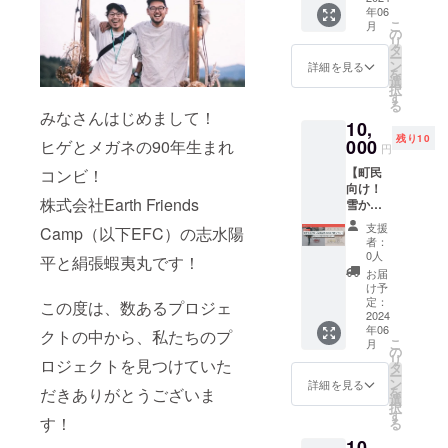
ROAST
手伝い
年06
交流会
ERSで
を通し
こ
月
付
のラン
の
て、道
リ
き！】
チと
タ
内各
ー
ローカ
PORTO
ン
地、全
詳細を見る
を
ルで頑
のコ
選
国各地
択
張りた
ワーキ
す
から集
る
い皆さ
ングス
まる
みなさんはじめまして！
10,
ん大集
ペース
ローカ
残り10
合！
000
や
ヒゲとメガネの90年生まれ
ルプレ
円
ローカ
ANSHI
イヤー
【町民
コンビ！
ルキャ
NDOの
たちに
向け！
リアサ
シェア
直接お
株式会社Earth Friends
雪かき
ミット
オフィ
話を聞
お手伝
を開催
スをお
ける
支援
Camp（以下EFC）の志水陽
い＆商
しま
試しで
チャン
者：
品券
す！ 人
ご利用
0人
ス！
平と絹張蝦夷丸です！
2000円
口も知
いただ
ローカ
お届
分プラ
名度も
けま
け予
ルでな
ン！】
少ない
定：
す！
この度は、数あるプロジェ
んかや
雪の多
2024
ローカ
［リ
りたい
年06
いまち
ルに飛
クトの中から、私たちのプ
ターン
けどモ
こ
月
上川町
び込
の
内容］
ヤモヤ
リ
ロジェクトを見つけていた
のみな
み、ど
タ
・感謝
してい
ー
さん向
うやっ
ン
のお手
詳細を見る
る学生
を
だきありがとうございま
け！2時
て理想
選
紙 ・
のみな
択
間EFC
の仕事
す
ワーク
さん！
す！
る
のス
や暮ら
スペー
ぜひ！
10,
タッフ
しを実