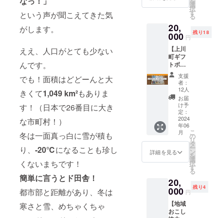
なっ！」
を
す。ご
（お一
川町の
選
は2023
定で
択
支援後
人でも
交流＆
す
年12
という声が聞こえてきた気
す！ ・
る
にメー
OK！）
コワー
月〜
時間未
ルにて
20,
・フ
キング
がします。
2024年
定！ ・
学生証
残り18
リーWi-
000
スペー
3月ま
円
ゲスト
の写真
Fiあり
ス
で。 ※
未定！
の提出
【上川
・無料
ええ、人口がとても少ない
PORTO
雪かき
（でも
が必須
町ギフ
駐車場
があり
お手伝
全国各
となり
んです。
トボッ
有 ・素
ます！
いの日
地から
ます。
クスお
泊まり
PORTO
時や詳
支援
ローカ
でも！面積はどどーんと大
※イベン
届けプ
［リ
では地
者：
細につ
ルの
ト当日
ラ
ターン
域の特
12人
いては
きくて
1,049 km²
もありま
キー
までの
ン！】
内容］
産品や
お届
プロ
パーソ
打ち合
ポルト
・感謝
暮らし
け予
す！（日本で26番目に大き
ジェク
ンを集
わせな
で販売
のお手
定：
に役立
ト終了
めま
どにも
中の上
2024
紙 ・
な市町村！）
つ雑貨
後メー
す！）
ご参加
年06
川町の
ANSHI
も販売
ルにて
［リ
こ
月
いただ
お土産
冬は一面真っ白に雪が積も
NDOご
の
してい
調整さ
ターン
リ
けます
の中か
宿泊券
タ
ます
せてい
内容］
ー
り、
-20℃
になることも珍し
※現地ま
ら、ス
（最大2
ン
よ！ チ
詳細を見る
ただき
・感謝
を
での交
タッフ
名1泊）
選
ケット
ます。
のお手
くないまちです！
択
通費や
が厳選
・
す
はもち
※商品券
紙 ・
る
滞在
した商
ANSHI
ろんご
簡単に言うとド田舎！
の有効
ローカ
費、ご
20,
品を詰
NDOや
宿泊に
期限は
ルキャ
飲食費
残り4
め合わ
000
PORTO
も使え
都市部と距離があり、冬は
円
2025年
リアサ
はご自
せ！
で使え
ます！
5月まで
ミット
身でご
【地域
「遠く
寒さと雪、めちゃくちゃ
るチ
［リ
です。
に参加
負担く
おこし
てなか
ケット
ターン
※宿泊に
する権