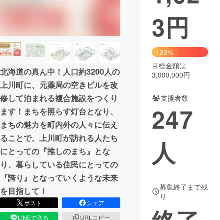
3
円
まちづくり・地域活性化
CAMPFIRE for Social Good
CAMPFIRE Creation
123%
CAMPFIREふるさと納税
machi-ya
コミュニティ
目標金額は
北海道の真ん中！人口約3200人の
3,000,000円
上川町に、元薬局の空きビルを改
修して泊まれる複合施設をつくり
支援者数
247
ます！まちを照らす灯台となり、
まちの魅力を町内外の人々に伝え
ることで、上川町が訪れる人たち
人
にとっての『推しのまち』とな
り、暮らしている住民にとっての
『誇り』となっていくような未来
募集終了まで残
を目指して！
り
ポスト
シェア
LINEで送る
URLコピー