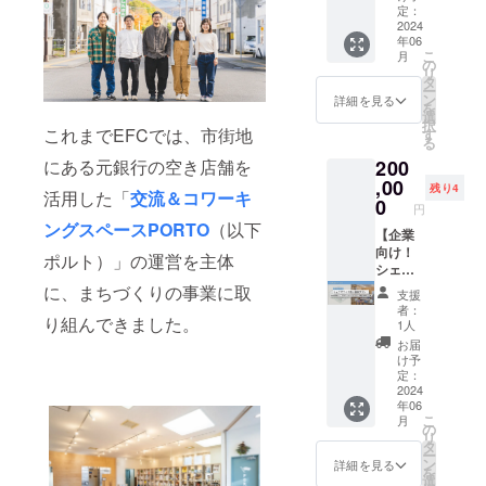
しさな
には
利用い
けでな
ション
ござい
定：
ANSHI
どを実
行った
ただけ
く、国
をした
2024
ますの
NDOの
感する
年06
ことが
るので
立公園
い！と
で予め
すぐ近
ことが
こ
月
ありま
お得で
や層雲
いう企
ご了承
の
くにあ
でき、
リ
した
す！ さ
峡温泉
業の方
くださ
タ
る民宿
大変良
ー
が、上
らに！
街、飲
へ！
い。 ※
ン
をご案
詳細を見る
かった
を
川町が
ANSHI
食店、
ANSHI
宿泊に
選
内いた
です！
択
どんな
NDOか
地域お
NDO2
関する
これまでEFCでは、市街地
す
しま
◯上川
る
まちか
ら徒歩
こし協
階の宿
各種許
す。
を知
200
にある元銀行の空き店舗を
という
30秒の
力隊の
泊施設
可は
り、
ことは
ところ
活動
を貸切
,00
2024年
残り4
知った
活用した「
交流＆コワーキ
全く知
にある
や、ま
でご利
2月中に
0
円
からこ
らない
PORTO
ちづく
用いた
取得予
ングスペースPORTO
（以下
そ、自
状態
のコ
り施設
だけま
【企業
定で
分のま
だった
ワーキ
など
す！ 最
向け！
す。 ※
ポルト）」の運営を主体
ちがさ
ので、
ングス
ニーズ
大10名
シェア
万が一
らに好
実際に
ペース
に合わ
まで宿
オフィ
宿泊の
に、まちづくりの事業に取
支援
きにな
行って
も1年間
せたス
泊がで
ス法人
許可が
者：
りまし
規模感
ご利用
ポット
きて、
会員（1
り組んできました。
取得で
1人
た。伸
や温度
いただ
をご案
宿泊者
年）プ
きな
お届
び代だ
感を感
けま
内しな
専用の
ラ
かった
け予
らけの
じられ
す！ す
がら、
キッチ
ン！】
場合は
定：
自分の
たのが
ごい！
上川町
ンやリ
上川に
2024
ご返
まち
年06
まず良
めっ
でのこ
ビング
サテラ
金、も
で、何
こ
月
かった
ちゃお
れまで
もある
イトオ
しくは
の
ができ
リ
です。
得！ 交
の取り
ので、
フィス
ANSHI
タ
るか、
ー
お金や
流ス
組み、
少数精
がほし
NDOの
ン
詳細を見る
何をや
を
運営に
ペース
そして
鋭の企
い！と
すぐ近
選