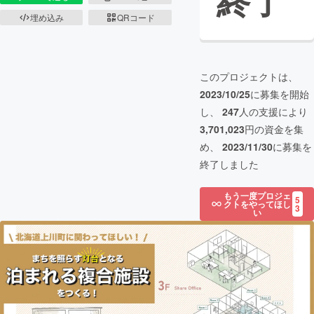
終了
埋め込み
QRコード
このプロジェクトは、
2023/10/25
に募集を開始
し、
247
人の支援により
3,701,023
円の資金を集
め、
2023/11/30
に募集を
終了しました
もう一度プロジェ
5
クトをやってほし
3
い