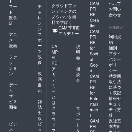
ト
CAM
ヘルプ
クラウドファ
フー
チ
PFI
お問い
ンディングの
ド・
ャ
RE
合わせ
ノウハウを無
飲食
レ
Crea
料で学ぼう
店
ン
tion
各種規定
CAMPFIRE
ジ
CAM
アカデミー
アニ
ス
利用規
PFI
メ・
ポ
約
RE
漫画
ー
CA
説
細則
for
ツ
MP
明
プライ
Soci
ファ
映
FI
会
バシー
al
ッ
像
RE
・
ポリ
Goo
ショ
・
ア
相
シー
d
ン
映
カ
談
特定商
CAM
画
デ
会
取引法
PFI
ゲー
書
ミ
に基づ
RE
ム・
籍
ー
く表記
for
サー
・
と
情報セ
Ente
ビス
雑
は
キュリ
rtain
開発
誌
ク
サ
ティ方
men
出
ラ
ポ
針
t
版
ウ
ー
反社基
CAM
ビジ
ビ
ド
ト
本方針
PFI
ネ
ュ
フ
サ
カスタ