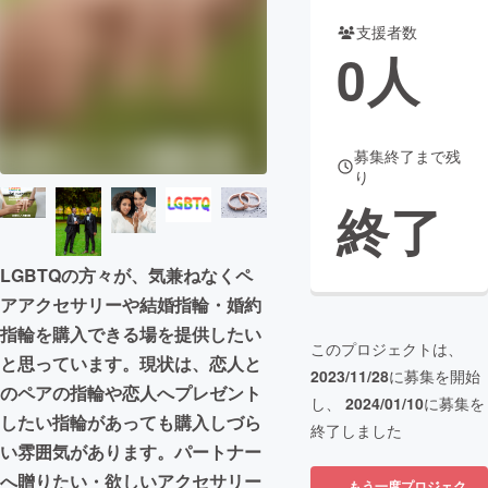
支援者数
まちづくり・地域活性化
0
人
CAMPFIRE for Social Good
CAMPFIRE Creation
CAMPFIREふるさと納税
machi-ya
コミュニティ
募集終了まで残
り
終了
LGBTQの方々が、気兼ねなくペ
アアクセサリーや結婚指輪・婚約
指輪を購入できる場を提供したい
このプロジェクトは、
と思っています。現状は、恋人と
2023/11/28
に募集を開始
のペアの指輪や恋人へプレゼント
し、
2024/01/10
に募集を
したい指輪があっても購入しづら
終了しました
い雰囲気があります。パートナー
へ贈りたい・欲しいアクセサリー
もう一度プロジェク