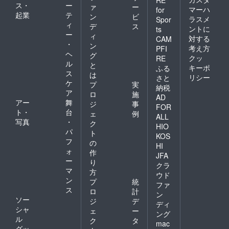
RE
ス・
ー
ァ
ー
マーハ
for
起業
テ
ン
ビ
ラスメ
Spor
ィ
デ
ス
ントに
ts
ー
ィ
対する
CAM
・
ン
考え方
PFI
ヘ
グ
クッ
RE
ル
と
キーポ
ふる
ス
は
リシー
さと
ケ
プ
実
納税
ア
ロ
施
AD
アー
舞
ジ
事
FOR
ト・
台
ェ
例
ALL
写真
・
ク
HIO
パ
ト
KOS
フ
の
HI
ォ
作
JFA
ー
り
クラ
マ
方
ウド
ン
プ
統
ファ
ス
ロ
計
ン
ソー
ジ
デ
ディ
シャ
ェ
ー
ング
ル
ク
タ
mac
グッ