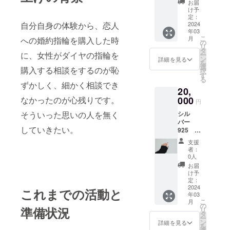
御見積
お届
（サイ
金額か
け予
ズ号数
ら3％引
定：
自分自身の体験から、恋人
の確認
2024
かせて
年03
でこち
いただ
こ
月
への婚約指輪を購入した時
らから
きま
の
リ
改めて
す。
タ
に、女性がダイヤの指輪を
ー
メール
クーポ
ン
詳細を見る
を
にてご
ンは、
選
購入する相談をするのが恥
択
連絡
メール
す
る
し、ご
でお送
ずかしく、細かく相談でき
20,
希望の
りいた
号数で
なかったのが心残りです。
000
しま
円
お届け
す。
そういった思いの人を無く
シル
しま
クーポ
バー
す）
ンの有
していきたい。
925 表
効期限
8文字掘
はメー
支援
り込み
ルを配
者：
リング
信して
0人
（サイ
から1年
お届
ズ号数
とさせ
け予
と掘り
定：
ていた
込み文
2024
だきま
これまでの活動と
年03
字確認
す。
こ
月
で改め
の
（打ち
準備状況
リ
てこち
タ
合わせ
ー
らから
ン
をして
詳細を見る
を
メール