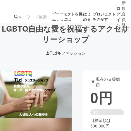
新
ロ
規
グ
会
プロジェクトを掲
はじ
プロジェクト
/
載するには
める
をさがす
イ
員
ン
登
LGBTQ自由な愛を祝福するアクセサ
録
リーショップ
人気のプロ
注目のリ
注目の新着プロ
募集終了が近いプ
もうすぐ公開
TLd
ファッション
ジェクト
ターン
ジェクト
ロジェクト
されます
アート・写真
音楽
現在の支援総
額
0
円
テクノロジー・ガジェット
ゲーム・サ
映像・映画
書籍・雑誌
0%
目標金額は
500,000円
ビジネス・起業
チャレンジ