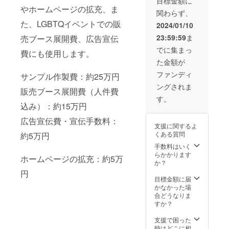
目標金額に
御見積
やホームページの拡充、ま
関わらず、
書をご
提示し
た、LGBTQイベントでの販
2024/01/10
ます。
23:59:59
ま
売ブース展開費、広告宣伝
御見積
金額か
でに集まっ
費にも使用します。
ら20％
た金額が
引かせ
ていた
ファンディ
サンプル作製費：約25万円
だきま
ングされま
す。
販売ブース展開費（人件費
クーポ
す。
ンは、
込み）：約15万円
メール
広告宣伝費・宣伝手数料：
でお送
支援に関するよ
りいた
くある質問
約5万円
しま
す。
手数料はいく
クーポ
らかかります
ホームページの拡充：約5万
ンの有
か？
効期限
円
はメー
目標金額に届
ルを配
かなかった場
信して
合どうなりま
から1年
すか？
とさせ
ていた
支援で困った
だきま
時はどこに相