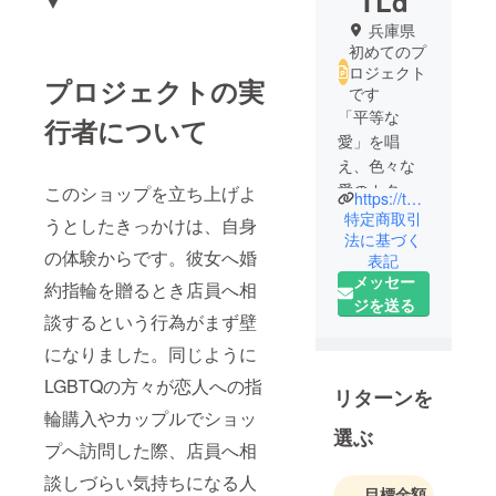
TLd
▼
兵庫県
初めてのプ
ロジェクト
プロジェクトの実
です
「平等な
行者について
愛」を唱
え、色々な
愛のカタチ
このショップを立ち上げよ
https://tweeliefdes.stores.jp/
をサポート
特定商取引
うとしたきっかけは、自身
していきた
法に基づく
の体験からです。彼女へ婚
表記
く、彼女と2
メッセー
人でTLdを作
約指輪を贈るとき店員へ相
ジを送る
りあげよう
談するという行為がまず壁
と思いまし
になりました。同じように
た。完全
LGBTQの方々が恋人への指
オーダー制
リターンを
のアクセサ
輪購入やカップルでショッ
リーショッ
選ぶ
プへ訪問した際、店員へ相
プです。
談しづらい気持ちになる人
LGBTQの
目標金額