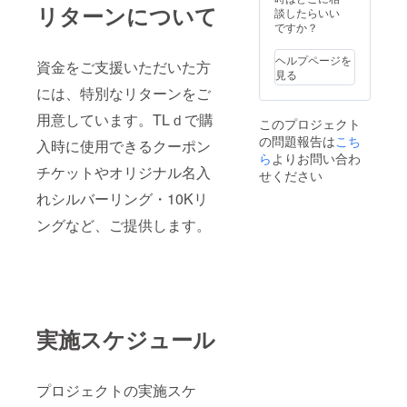
リターンについて
す。
談したらいい
（打ち
ですか？
合わせ
をして
ヘルプページを
資金をご支援いただいた方
イメー
見る
ジを聞
には、特別なリターンをご
きアク
セサ
用意しています。TLｄで購
このプロジェクト
リーを
の問題報告は
こち
製造し
入時に使用できるクーポン
ます）
ら
よりお問い合わ
チケットやオリジナル名入
せください
れシルバーリング・10Kリ
ングなど、ご提供します。
実施スケジュール
プロジェクトの実施スケ