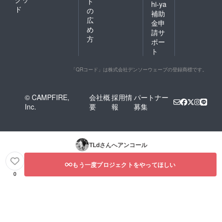
ト
hi-ya
ド
の
補助
広
金申
め
請サ
方
ポー
ト
「QRコード」は株式会社デンソーウェーブの登録商標です。
© CAMPFIRE,
会社概
採用情
パートナー
Inc.
要
報
募集
TLd
さんへアンコール
もう一度プロジェクトをやってほしい
0