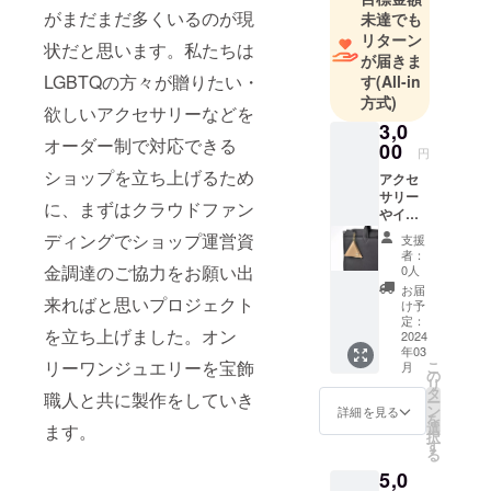
方々が購入
がまだまだ多くいるのが現
未達でも
しやすい場
リターン
状だと思います。私たちは
を作ってい
が届きま
LGBTQの方々が贈りたい・
す
(All-in
きます。
方式)
欲しいアクセサリーなどを
3,0
オーダー制で対応できる
00
円
ショップを立ち上げるため
アクセ
サリー
に、まずはクラウドファン
やイヤ
ホン。
ディングでショップ運営資
支援
小銭な
者：
どを入
金調達のご協力をお願い出
0人
れるこ
お届
来ればと思いプロジェクト
とが出
け予
来る小
定：
を立ち上げました。オン
物入れ
2024
年03
をお送
リーワンジュエリーを宝飾
こ
月
りいた
の
リ
しま
タ
職人と共に製作をしていき
ー
す。
ン
詳細を見る
を
選
ます。
択
す
る
5,0