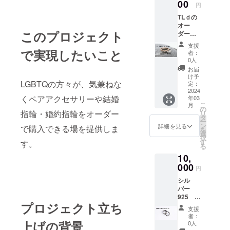
00
円
TLｄの
オー
このプロジェクト
ダーア
クセサ
支援
リー3％
で実現したいこと
者：
ＯＦＦ
0人
クーポ
お届
ン ご注
け予
LGBTQの方々が、気兼ねな
文いた
定：
だき欲
2024
くペアアクセサリーや結婚
年03
しいイ
こ
月
メージ
の
指輪・婚約指輪をオーダー
リ
アクセ
タ
ー
サリー
ン
詳細を見る
で購入できる場を提供しま
を
をお聞
選
択
かせく
す
す。
る
ださ
10,
い。 デ
ザイン
000
円
案が確
シル
定しま
バー
したら
925 シ
御見積
プロジェクト立ち
ンプル
書をご
支援
な平打
提示し
者：
ちリン
上げの背景
ます。
0人
グ1本