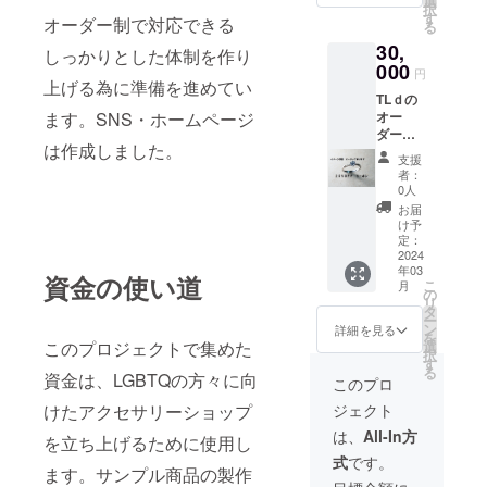
選
イメー
択
にてご
す
ジを聞
オーダー制で対応できる
る
連絡を
きアク
30,
し、ご
しっかりとした体制を作り
セサ
希望の
000
リーを
円
号数と
上げる為に準備を進めてい
製造し
TLｄの
文字を
ます）
ます。SNS・ホームページ
オー
掘り込
ダーア
みお届
は作成しました。
クセサ
けしま
支援
リー
す）
者：
20％Ｏ
0人
ＦＦ
お届
クーポ
け予
ン ご注
定：
文いた
2024
年03
だき欲
資金の使い道
こ
月
しいイ
の
リ
メージ
タ
ー
アクセ
ン
詳細を見る
を
サリー
このプロジェクトで集めた
選
択
をお聞
す
る
資金は、LGBTQの方々に向
かせく
このプロ
ださ
けたアクセサリーショップ
ジェクト
い。 デ
ザイン
は、
All-In方
を立ち上げるために使用し
案が確
式
です。
定しま
ます。サンプル商品の製作
したら