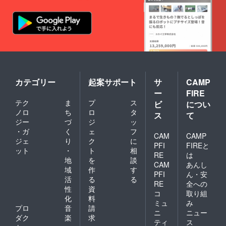
カテゴリー
起案サポート
サ
CAMP
ー
FIRE
テク
ま
プ
ス
ビ
につい
ノロ
ち
ロ
タ
ス
て
ジー
づ
ジ
ッ
・ガ
く
ェ
フ
CAM
CAMP
ジェ
り
ク
に
PFI
FIREと
ット
・
ト
相
RE
は
地
を
談
CAM
あんし
域
作
す
PFI
ん・安
活
る
る
RE
全への
性
資
コ
取り組
化
料
ミュ
み
プロ
音
請
ニ
ニュー
ダク
楽
求
ティ
ス