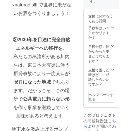
す。
（フル
で！ ●
ロゴ入
蒸溜所
×naturadistillで世界に未だな
ネーム
初仕込
りのオ
で行う
いお酒をつくりましょう！
以外に
みの蒸
リジナ
関係者
支援に関するよ
も、下
溜酒
ルTシャ
限定の
くある質問
のお名
（ジ
ツをお
開業記
前だ
ン）
届けし
念パー
手数料はいく
け、あ
（500m
ます。
ティー
らかかります
るいは
l/1本）
サイズ
にご招
か？
②2030年を目途に完全自然
ニック
この蒸
はS、
待しま
ネーム
留所で
M、L、
す。
目標金額に届
エネルギーへの移行を。
でも構
初めて
XLの4
2024年
かなかった場
いませ
仕込ん
種類か
9月頃、
私たちの蒸溜所がある川内
合どうなりま
ん）
だ蒸溜
らお選
川内村
すか？
村は、東日本大震災に伴う
※20歳未
酒（ジ
びくだ
の蒸溜
満の者
ン）を
さい。
所にて
支援で困った
原発事故により一度
人口が
による
シリア
オープ
開催予
時はどこに相
飲酒は
ルナン
ニング
定で
談したらいい
ゼロになった地域
でもあり
法令で
バー入
パー
す。 ●
ですか？
禁止さ
りでお
ティに
オリジ
ます。だからこそ、この場
れてい
届けし
は是非
ナルT
ヘルプページを
ます。
ます。
このT
シャツ
所で
公共電力に頼らない形
見る
20歳未
●蒸溜所
シャツ
naturad
を作り事業を継続していく
満の方
にネー
で！ ●
istillの
はこの
ムプ
蒸溜所
ロゴ入
このプロジェクト
意味があると考えます。
リター
レート
にネー
りのオ
の問題報告は
こち
ンを選
蒸溜所
ムプ
リジナ
択でき
の壁面
レート
ルTシャ
ら
よりお問い合わ
地下水を汲み上げるポンプ
ませ
に支援
蒸溜所
ツをお