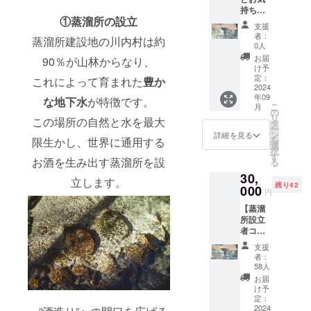
（1枚）
ティに
ツをお
持ち支
心を込
ご招待
届けし
①蒸溜所の設立
援コー
めて感
しま
ます。
支援
ス】 ●
謝のお
す。
者：
サイズ
蒸溜所建設地の川内村は約
オリジ
手紙を
0人
2024年
はS、
ナルス
お送り
9月頃、
お届
90％が山林からなり、
M、L、
テッ
しま
け予
川内村
XLの4
カー（1
す。 ●
定：
これによって育まれた
豊か
の蒸溜
種類か
枚）
2024
オープ
所にて
らお選
年09
naturad
な地下水
が特徴です。
ニング
開催予
びくだ
こ
月
istillの
パー
の
定で
さい。
リ
この場所の自然と水を最大
オリジ
ティ参
タ
す。 ●
オープ
ー
ナルス
加チ
ン
詳細を見る
初仕込
ニング
を
限生かし、世界に通用する
テッ
ケット
選
みの蒸
パー
択
カーを
（1枚）
す
溜酒
ティに
お酒を生み出す蒸溜所を設
る
お送り
蒸溜所
（ジ
は是非
30,
しま
で行う
立します。
ン）
このT
残り42
す。 ●
000
関係者
（500m
円
シャツ
お礼の
限定の
l/1本）
で！
【蒸溜
お手紙
開業記
この蒸
所設立
（1枚）
念パー
留所で
者コー
心を込
ティに
初めて
ス】 ●
めて感
ご招待
仕込ん
支援
オリジ
謝のお
しま
者：
だ蒸溜
ナルス
手紙を
す。
58人
酒（ジ
テッ
お送り
2024年
お届
ン）を
カー（1
しま
9月頃、
け予
シリア
枚）
す。 ●
定：
川内村
ルナン
naturad
2024
オープ