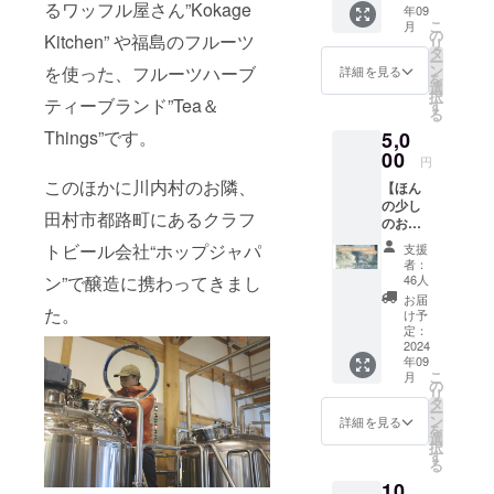
内村での蒸
るワッフル屋さん”Kokage
年09
メール
こ
溜所の立ち
月
をお送
の
Kitchen” や福島のフルーツ
リ
りしま
上げ等、福
タ
ー
す。 ●
ン
を使った、フルーツハーブ
詳細を見る
島の魅力を
を
オリジ
選
択
世界へ発信
ナルグ
ティーブランド”Tea＆
す
る
ラス（1
するために
Things”です。
5,0
つ）
活動の幅を
naturad
00
円
広げてい
istillの
このほかに川内村のお隣、
【ほん
ロゴ入
る。
の少し
りのオ
田村市都路町にあるクラフ
のお気
リジナ
持ち支
ルグラ
トビール会社“ホップジャパ
支援
援コー
スをお
者：
ス】 ●
届けし
ン”で醸造に携わってきまし
46人
オリジ
ます。
お届
ナルス
た。
手に
け予
テッ
フィッ
定：
カー（1
2024
トする
年09
枚）
小ぶり
こ
月
naturad
で丸い
の
リ
istillの
フォル
タ
ー
オリジ
ムが可
ン
詳細を見る
を
ナルス
愛く、
選
択
テッ
口がす
す
る
カーを
ぼまっ
10,
お送り
たデザ