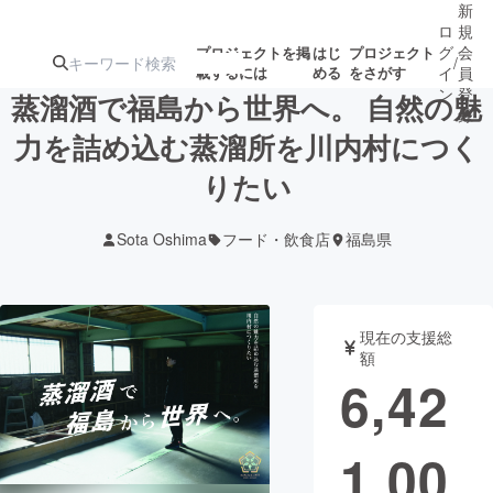
新
ロ
規
グ
会
プロジェクトを掲
はじ
プロジェクト
/
載するには
める
をさがす
イ
員
ン
登
蒸溜酒で福島から世界へ。 自然の魅
録
力を詰め込む蒸溜所を川内村につく
りたい
人気のプロ
注目のリ
注目の新着プロ
募集終了が近いプ
もうすぐ公開
ジェクト
ターン
ジェクト
ロジェクト
されます
Sota Oshima
フード・飲食店
福島県
アート・写真
音楽
現在の支援総
テクノロジー・ガジェット
ゲーム・サ
額
6,42
映像・映画
書籍・雑誌
1,00
ビジネス・起業
チャレンジ