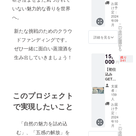
テッ
しま
お届
カー（1
す。
いない魅力的な香りを世界
け予
枚）
定：
へ。
naturad
2024
年09
istillの
こ
月
オリジ
の
リ
新たな挑戦のためのクラウ
ナルス
タ
ー
テッ
ン
詳細を見る
ドファンディングです。
を
カーを
選
択
お送り
す
ぜひ一緒に面白い蒸溜酒を
る
しま
15,
す。 ●
生み出していきましょう！
残り
お礼の
000
341
円
お手紙
【初仕
（1枚）
込み
心を込
GET
めて感
コー
謝のお
支援
ス】 ●
手紙を
者：
このプロジェクト
オリジ
お送り
159
ナルス
しま
人
テッ
で実現したいこと
す。 ●
お届
カー（1
オープ
け予
枚）
定：
ニング
2024
naturad
パー
年10
「自然の魅力を詰め込
istillの
ティー
こ
月
オリジ
の
参加チ
リ
む」、「五感の解放」を
ナルス
タ
ケット
ー