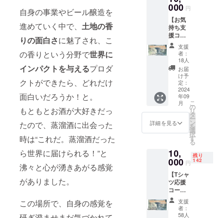
しま
000
インで
円
自身の事業やビール醸造を
す。 ●
飲み物
【お気
お礼の
の香り
進めていく中で、
土地の香
持ち支
お手紙
を留め
援コー
（1枚）
てくれ
りの面白さ
に魅了され、こ
ス 】 ●
心を込
る「ラ
支援
オリジ
めて感
ウンド
の香りという分野で
世界に
者：
ナルス
謝のお
グラ
18人
テッ
インパクトを与える
プロダ
手紙を
ス」の
お届
カー（2
お送り
予定で
け予
クトができたら、どれだけ
枚）
しま
定：
す。
naturad
2024
す。
面白いだろうか！と。
年09
istillの
こ
月
オリジ
の
もともとお酒が大好きだっ
リ
ナルス
タ
ー
テッ
ン
詳細を見る
たので、蒸溜酒に出会った
を
カーを
選
択
お送り
時は“これだ。蒸溜酒だった
す
る
しま
10,
ら世界に届けられる！”と
す。 ●
残り
お礼の
000
142
円
沸々と心が湧きあがる感覚
お手紙
【Tシャ
（1枚）
がありました。
ツ応援
心を込
コー
めて感
ス】 ●
謝のお
支援
この場所で、自身の感覚を
オリジ
手紙を
者：
ナルス
お送り
58人
研ぎ澄ませまだ気づかれて