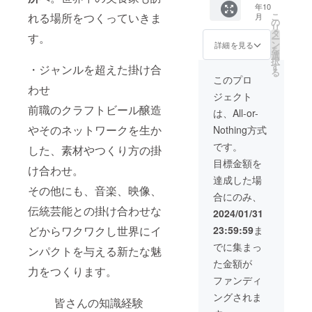
年10
ン）を
くださ
す。 ●
パー
カー（1
れる場所をつくっていきま
こ
月
シリア
い。
オリジ
ティー
枚）
の
リ
ルナン
（フル
ナルT
参加チ
naturad
タ
す。
ー
バー入
ネーム
シャツ
ケット
istillの
ン
詳細を見る
を
りでお
以外に
naturad
（1枚）
オリジ
選
択
届けし
も、下
istillの
蒸溜所
ナルス
す
・ジャンルを超えた掛け合
る
ます。
のお名
ロゴ入
で行う
テッ
このプロ
●蒸溜所
前だ
りのオ
関係者
カーを
わせ
ジェクト
にネー
け、あ
リジナ
限定の
お送り
前職のクラフトビール醸造
ムプ
るいは
ルTシャ
開業記
しま
は、All-or-
レート
ニック
ツをお
念パー
す。 ●
やそのネットワークを生か
Nothing方式
蒸溜所
ネーム
届けし
ティー
お礼の
の壁面
でも構
ます。
にご招
お手紙
です。
した、素材やつくり方の掛
に支援
いませ
サイズ
待しま
（1枚）
目標金額を
してく
ん）
はS、
す。
心を込
け合わせ。
ださっ
M、L、
2024年
めて感
達成した場
た方の
XLの4
9月頃、
謝のお
その他にも、音楽、映像、
合にのみ、
お名前
種類か
川内村
手紙を
伝統芸能との掛け合わせな
を掲載
らお選
の蒸溜
お送り
2024/01/31
しま
びくだ
所にて
しま
どからワクワクし世界にイ
23:59:59
ま
す。 備
さい。
開催予
す。 ●
考欄に
オープ
定で
オープ
でに集まっ
ンパクトを与える新たな魅
掲載希
ニング
す。 ●
ニング
た金額が
望のお
パー
オリジ
パー
力をつくります。
名前を
ティに
ナルT
ティー
ファンディ
ご記入
は是非
シャツ
参加チ
ングされま
くださ
このT
naturad
ケット
皆さんの知識経験
い。
シャツ
istillの
（1枚）