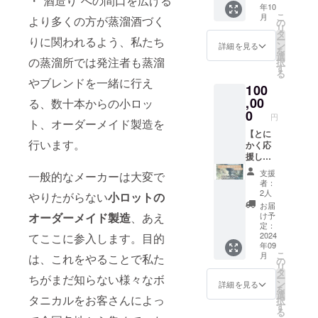
・”酒造り”への間口を広げる
の蒸溜
バー入
年10
istillの
ニング
所にて
りでお
こ
月
より多くの方が蒸溜酒づく
オリジ
パー
の
開催予
届けし
リ
ナルス
ティー
タ
定で
ます。
ー
りに関われるよう、私たち
テッ
参加チ
ン
す。 ●
詳細を見る
※20歳未
を
カーを
ケット
選
オリジ
満の者
の蒸溜所では発注者も蒸溜
択
お送り
（1枚）
す
ナルT
による
る
しま
蒸溜所
シャツ
やブレンドを一緒に行え
飲酒は
100
す。 ●
で行う
naturad
法令で
お礼の
,00
関係者
る、数十本からの小ロッ
istillの
禁止さ
お手紙
限定の
0
ロゴ入
れてい
円
ト、オーダーメイド製造を
（1枚）
開業記
りのオ
ます。
心を込
【とに
念パー
リジナ
20歳未
行います。
めて感
かく応
ティー
ルTシャ
満の方
謝のお
援した
にご招
ツをお
はこの
手紙を
いコー
待しま
届けし
リター
支援
一般的なメーカーは大変で
お送り
ス】 ●
す。
ます。
者：
ンを選
しま
オリジ
2024年
サイズ
2人
やりたがらない
小ロットの
択でき
す。 ●
ナルス
9月頃、
はS、
お届
ませ
オープ
テッ
川内村
オーダーメイド製造
、あえ
M、L、
け予
ん。
ニング
カー（1
の蒸溜
定：
XLの4
パー
枚）
2024
てここに参入します。目的
所にて
種類か
年09
ティー
naturad
開催予
らお選
こ
月
は、これをやることで私た
参加チ
istillの
定で
の
びくだ
リ
ケット
オリジ
す。
タ
さい。
ちがまだ知らない様々なボ
ー
（1枚）
ナルス
ン
オープ
詳細を見る
を
蒸溜所
テッ
選
ニング
タニカルをお客さんによっ
択
で行う
カーを
す
パー
る
関係者
お送り