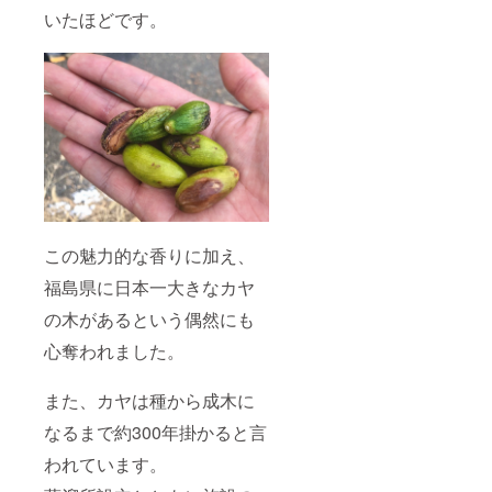
す。
ンダー
酒（ジ
いたほどです。
※20歳未
がオリ
ン）の
満の者
ジナル
開発＋
による
の香味
製造100
飲酒は
を開発
本
法令で
いたし
（500m
禁止さ
ます。
l） アン
れてい
料金に
ケート
ます。
は、オ
にご記
20歳未
リジナ
入いた
満の方
ル蒸溜
だき、
はこの
酒、容
開発会
リター
器(弊社
議(1～2
ンを選
オリジ
時間)を
この魅力的な香りに加え、
択でき
ナルボ
実施。
ませ
トル
中身に
福島県に日本一大きなカヤ
ん。
500ml)
関する
、栓、
ご要望
の木があるという偶然にも
ラベル
を伺い
代、酒
ます。
心奪われました。
税が含
その
まれま
後、弊
また、カヤは種から成木に
す。 商
社ブレ
品設
ンダー
なるまで約300年掛かると言
計、発
がオリ
送時期
ジナル
われています。
は追っ
の香味
てご相
を開発