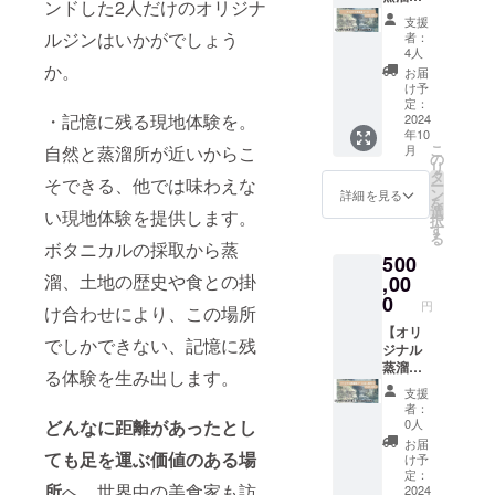
飲酒は
ンドした2人だけのオリジナ
はS、
す。
手紙を
コー
法令で
支援
M、L、
2024年
お送り
ス】 ●
禁止さ
ルジンはいかがでしょう
者：
XLの4
9月頃、
しま
オリジ
れてい
4人
種類か
川内村
す。 ●
ナルス
か。
ます。
お届
らお選
の蒸溜
オープ
テッ
20歳未
け予
びくだ
所にて
ニング
カー（1
定：
満の方
・記憶に残る現地体験を。
さい。
開催予
パー
枚）
2024
はこの
年10
オープ
定で
ティー
naturad
リター
こ
自然と蒸溜所が近いからこ
月
ニング
す。 ●
参加チ
istillの
の
ンを選
リ
パー
蒸溜所
ケット
オリジ
タ
択でき
そできる、他では味わえな
ー
ティに
にネー
（1枚）
ナルス
ン
ませ
詳細を見る
を
は是非
ムプ
蒸溜所
テッ
選
ん。
い現地体験を提供します。
択
このT
レート
で行う
カーを
す
る
シャツ
蒸溜所
関係者
お送り
ボタニカルの採取から蒸
500
で！ ●
の壁面
限定の
しま
溜、土地の歴史や食との掛
初仕込
に支援
開業記
す。 ●
,00
みの蒸
してく
念パー
お礼の
0
円
け合わせにより、この場所
溜酒
ださっ
ティー
お手紙
（ジ
た方の
にご招
（1枚）
【オリ
でしかできない、記憶に残
ン）
お名前
待しま
心を込
ジナル
（500m
を掲載
す。
めて感
蒸溜酒
る体験を生み出します。
l/1本）
しま
2024年
謝のお
コース
支援
この蒸
す。 備
9月頃、
手紙を
（法人
者：
留所で
考欄に
川内村
お送り
様向
どんなに距離があったとし
0人
初めて
掲載希
の蒸溜
しま
け）】
お届
仕込ん
望のお
所にて
す。 ●
●オリジ
ても足を運ぶ価値のある場
け予
だ蒸溜
名前を
開催予
オープ
ナルス
定：
所
へ。世界中の美食家も訪
酒（ジ
ご記入
定で
ニング
テッ
2024