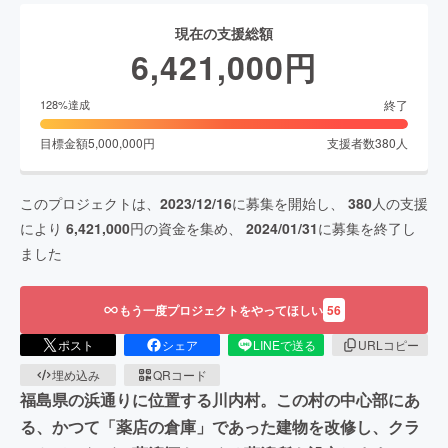
現在の支援総額
6,421,000
円
終了
128
%達成
目標金額
5,000,000
円
支援者数
380
人
このプロジェクトは、
2023/12/16
に募集を開始し、
380
人の支援
により
6,421,000
円の資金を集め、
2024/01/31
に募集を終了し
ました
もう一度プロジェクトをやってほしい
56
ポスト
シェア
LINEで送る
URLコピー
埋め込み
QRコード
福島県の浜通りに位置する川内村。この村の中心部にあ
る、かつて「薬店の倉庫」であった建物を改修し、クラ