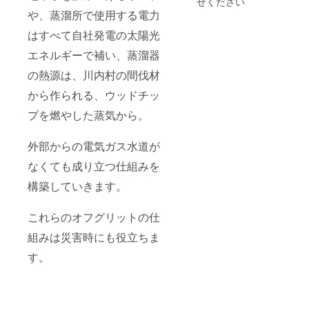
せください
ん。
してく
の壁面
届けし
や、蒸溜所で使用する電力
ださっ
に支援
ます。
た方の
してく
サイズ
はすべて自社発電の太陽光
お名前
ださっ
はS、
を掲載
た方の
M、L、
エネルギーで補い、蒸溜器
しま
お名前
XLの4
の熱源は、川内村の間伐材
す。 備
を掲載
種類か
考欄に
しま
らお選
から作られる、ウッドチッ
掲載希
す。 備
びくだ
望のお
考欄に
さい。
プを燃やした蒸気から。
名前を
掲載希
オープ
ご記入
望のお
ニング
くださ
名前を
パー
外部からの電気ガス水道が
い。
ご記入
ティに
（フル
くださ
は是非
なくても成り立つ仕組みを
ネーム
い。
このT
構築していきます。
以外に
（フル
シャツ
も、下
ネーム
で！ ●
のお名
以外に
蒸溜所
これらのオフグリットの仕
前だ
も、下
にネー
け、あ
のお名
ムプ
組みは災害時にも役立ちま
るいは
前だ
レート
ニック
け、あ
蒸溜所
す。
ネーム
るいは
の壁面
でも構
ニック
に支援
いませ
ネーム
してく
ん） ●
でも構
ださっ
併設
いませ
た方の