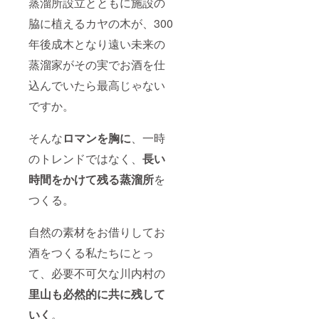
蒸溜所設立とともに施設の
談させ
いたし
ていた
ます。
脇に植えるカヤの木が、300
だきま
料金に
年後成木となり遠い未来の
す。 所
は、オ
用期間 :
リジナ
蒸溜家がその実でお酒を仕
約4ヶ月
ル蒸溜
を予定
酒、容
込んでいたら最高じゃない
してお
器(弊社
りま
オリジ
ですか。
す。 商
ナルボ
品完成
トル
後1ヶ月
500ml)
そんな
ロマンを胸に
、一時
以内に
、栓、
のトレンドではなく、
長い
商品を
ラベル
全数お
代、酒
時間をかけて残る蒸溜所
を
引き取
税が含
りいた
まれま
つくる。
だきま
す。 商
す。
品設
※20歳未
計、発
自然の素材をお借りしてお
満の者
送時期
による
は追っ
酒をつくる私たちにとっ
飲酒は
てご相
法令で
談させ
て、必要不可欠な川内村の
禁止さ
ていた
里山も必然的に共に残して
れてい
だきま
ます。
す。 所
いく
。
20歳未
用期間 :