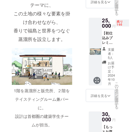
テッ
ン
（1枚）
詳細を見る
を
テーマに、
カーを
選
蒸溜所
択
お送り
す
で行う
この土地の様々な要素を掛
る
しま
関係者
25,
す。 ●
限定の
け合わせながら、
残り
000
お礼の
195
開業記
円
お手紙
香りで福島と世界をつなぐ
念パー
【初仕
（1枚）
ティー
込みプ
蒸溜所を設立します。
心を込
にご招
レミア
めて感
待しま
ムコー
謝のお
す。
支援
ス】 ●
手紙を
2024年
者：
オリジ
お送り
5人
9月頃、
ナルス
しま
川内村
お届
テッ
す。 ●
け予
の蒸溜
カー（1
定：
オープ
所にて
枚）
2024
ニング
開催予
年10
naturad
パー
定で
こ
月
istillの
の
ティ参
す。 ●
リ
オリジ
1階を蒸溜所と販売所、２階を
タ
加チ
オリジ
ー
ナルス
ン
ケット
詳細を見る
ナルT
を
テイスティングルーム兼バー
テッ
選
（1枚）
シャツ
択
カーを
す
蒸溜所
naturad
る
に。
お送り
で行う
istillの
30,
しま
関係者
ロゴ入
設計は首都圏の建築学生チー
す。 ●
000
限定の
りのオ
円
お礼の
開業記
ムが担当。
リジナ
【もっ
お手紙
念パー
ルTシャ
とお気