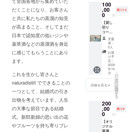
ティに
て全国各地から集めていた
100
限定の
しま
は是非
開業記
す。 ●
,00
だくことになり、お客さん
このT
残り10
念パー
お礼の
0
シャツ
円
と共に私たちの蒸溜の知見
ティー
お手紙
で！ ●
にご招
（1枚）
【貸し
初仕込
が高まること。そしてまだ
待しま
心を込
切り
みの蒸
す。
めて感
コー
溜酒
日本で認知度の低いジンや
2024年
謝のお
ス】 ●
（ジ
支援
9月頃、
手紙を
オリジ
ン）
薬草酒などの蒸溜酒を身近
者：
川内村
お送り
ナルス
（500m
0人
の蒸溜
しま
テッ
に感じてもらうことにあり
l/1本）
お届
所にて
す。 ●
カー（1
この蒸
け予
ます。
開催予
オープ
枚）
定：
留所で
定で
ニング
naturad
2024
初めて
年10
す。 ●
パー
istillの
仕込ん
こ
月
これを生かし皆さんと
オリジ
ティー
オリジ
の
だ蒸溜
リ
ナルT
参加チ
ナルス
タ
酒（ジ
naturadistill でできることの
ー
シャツ
ケット
テッ
ン
ン）を
詳細を見る
を
naturad
（1枚）
カーを
選
シリア
一つとして、結婚式の引き
択
istillの
蒸溜所
お送り
す
ルナン
る
ロゴ入
で行う
しま
出物を考えています。人生
バー入
200
りのオ
関係者
す。 ●
りでお
リジナ
限定の
お礼の
の大事な節目である結婚
,00
届けし
残り6
ルTシャ
開業記
お手紙
0
ます。
円
式。新郎新婦の思い出の花
ツをお
念パー
（1枚）
※20歳未
届けし
ティー
心を込
【オリ
満の者
やフルーツを持ち寄りブレ
ます。
にご招
めて感
ジナル
による
サイズ
待しま
謝のお
蒸溜酒