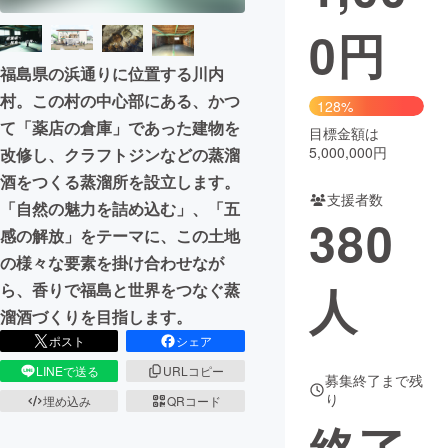
0
円
まちづくり・地域活性化
福島県の浜通りに位置する川内
村。この村の中心部にある、かつ
CAMPFIRE for Social Good
CAMPFIRE Creation
128%
て「薬店の倉庫」であった建物を
CAMPFIREふるさと納税
machi-ya
コミュニティ
目標金額は
5,000,000円
改修し、クラフトジンなどの蒸溜
酒をつくる蒸溜所を設立します。
支援者数
「自然の魅力を詰め込む」、「五
380
感の解放」をテーマに、この土地
の様々な要素を掛け合わせなが
人
ら、香りで福島と世界をつなぐ蒸
溜酒づくりを目指します。
ポスト
シェア
LINEで送る
URLコピー
募集終了まで残
り
埋め込み
QRコード