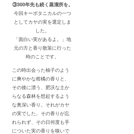
③300年先も続く蒸溜所を。
バー2時
ん） ●
お名前
間貸し
オリジ
を掲載
今回キーボタニカルの一つ
切り権
ナルブ
しま
蒸溜所
レンド
す。 備
としてカヤの実を選定しま
併設
の蒸溜
考欄に
バー2時
酒（ジ
掲載希
した。
間貸し
ン）の
望のお
切り＆
開発＋
名前を
「面白い実があるよ。」地
飲み放
製造20
ご記入
題チ
本
くださ
元の方と香り散策に行った
ケット
（500m
い。
時のことです。
（7名様
l） アン
（フル
まで）
ケート
ネーム
※御来店
にご記
以外に
この時出会った柚子のよう
日時は
入いた
も、下
別途ご
だき、
のお名
に爽やかな柑橘の香りと、
相談願
開発会
前だ
いま
議(1～2
け、あ
その後に漂う、肥沃な土か
す。 ※
時間)を
るいは
交通
実施。
ニック
らなる森林を想起するよう
費・宿
中身に
ネーム
な奥深い香り。それがカヤ
泊費は
関する
でも構
ご負担
ご要望
いませ
の実でした。その香りが忘
いただ
を伺い
ん） ●
きます
ます。
オリジ
れられず、その日何度も手
ようお
その
ナルブ
願いい
後、弊
レンド
についた実の香りを嗅いで
たしま
社ブレ
の蒸溜