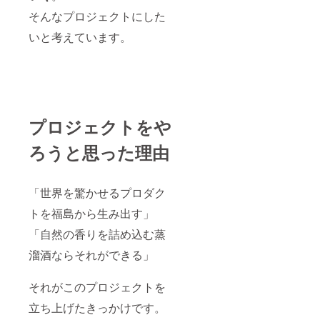
満の方
約4ヶ月
そんなプロジェクトにした
はこの
を予定
リター
してお
いと考えています。
ンを選
りま
択でき
す。 商
ませ
品完成
ん。
後1ヶ月
以内に
商品を
全数お
プロジェクトをや
引き取
りいた
だきま
ろうと思った理由
す。
※20歳未
満の者
「世界を驚かせるプロダク
による
飲酒は
トを福島から生み出す」
法令で
禁止さ
「自然の香りを詰め込む蒸
れてい
ます。
溜酒ならそれができる」
20歳未
満の方
はこの
それがこのプロジェクトを
リター
立ち上げたきっかけです。
ンを選
択でき