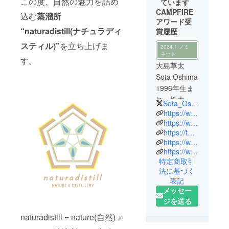
この度、自然の魅力を詰め
ています
CAMPFIRE
込む
蒸溜所
アワード受
“naturadistill(ナチュラディ
賞履歴
スティル)”
を立ち上げま
2024.1 ノミ
ネート
す。
大島草太
Sota Oshima
1996年生ま
れ。栃木県
Sota_Oshima
出身、福島
https://www.facebook.com/souta.oshima.73
大学卒。在
https://www.instagram.com/naturadistill/
https://twitter.com/Sota_Oshima
学中に
https://www.instagram.com/kokage_kitchen/
「Kokage
https://www.facebook.com/KokageKitchen/
Kitchen」を
特定商取引
開業、移動
法に基づく
販売車で事
表記
業開始。大
メッセー
学4年次に地
ジを送る
域おこし協
naturadistill = nature(自然) +
力隊を経験