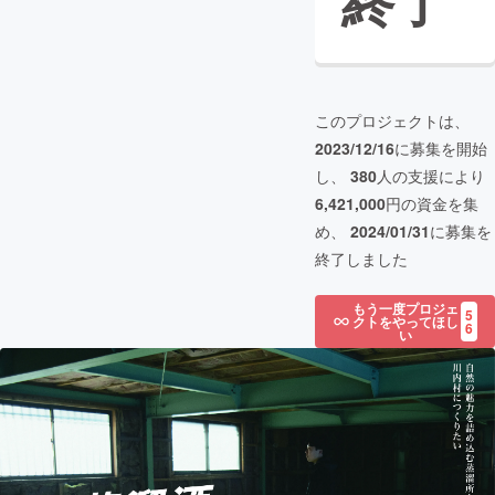
終了
このプロジェクトは、
2023/12/16
に募集を開始
し、
380
人の支援により
6,421,000
円の資金を集
め、
2024/01/31
に募集を
終了しました
もう一度プロジェ
5
クトをやってほし
6
い