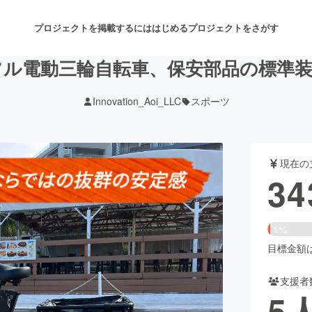
プロジェクトを掲載するには
はじめる
プロジェクトをさがす
フル電動三輪自転車、保安部品の標準装
Innovation_Aoi_LLC
スポーツ
注目のリターン
注目の新着プロジェクト
募集終了が近いプロジェクト
も
現在の
音楽
舞台・パフォーマンス
34
ゲーム・サービス開発
フード・飲食店
1%
書籍・雑誌出版
アニメ・漫画
目標金額は1
支援者
チャレンジ
ビューティー・ヘルスケ
5