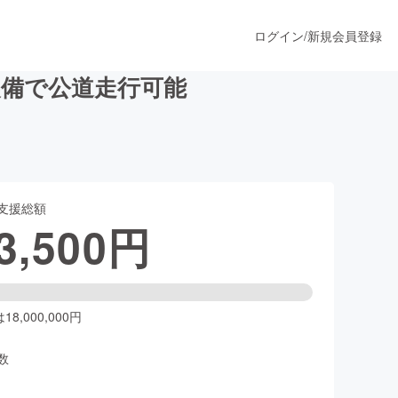
ログイン
/
新規会員登録
備で公道走行可能
うすぐ公開されます
支援総額
プロダクト
3,500
円
ファッション
スポーツ
8,000,000円
数
ア
ソーシャルグッド
人