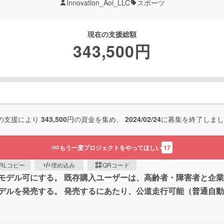
Innovation_Aoi_LLC
スポーツ
現在の支援総額
343,500
円
の支援により
343,500
円の資金を集め、
2024/02/24
に募集を終了しまし
もう一度プロジェクトをやってほしい
17
RLコピー
埋め込み
QRコード
モデル可にする。 既存購入ユーザーは、高齢者・障害者と企
デルを発売する。 発売するにあたり、公道走行可能（普通自