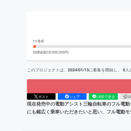
1
%達成
目標金額
18,000,000
円
このプロジェクトは、
2024/01/13
に募集を開始し、
5
人
ポスト
シェア
LINEで送る
U
現在発売中の電動アシスト三輪自転車のフル電動
にも幅広く乗車いただきたいと思い、フル電動モ