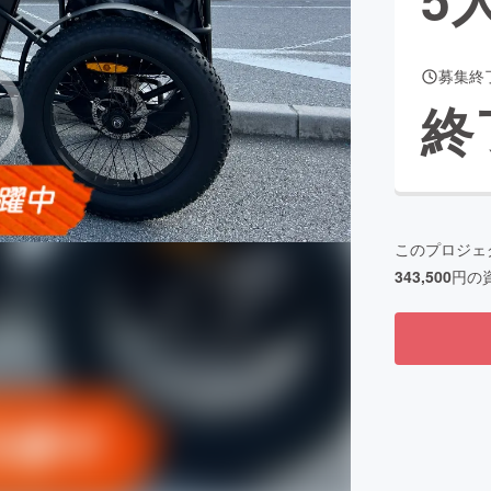
募集終
CAMPFIRE for Social Good
CAMPFIRE Creation
終
CAMPFIREふるさと納税
machi-ya
コミュニティ
このプロジェ
343,500
円の