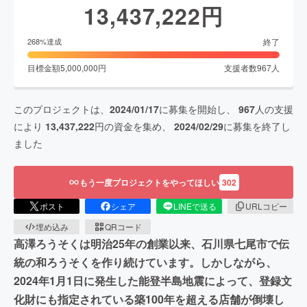
13,437,222
円
終了
268
%達成
目標金額
5,000,000
円
支援者数
967
人
このプロジェクトは、
2024/01/17
に募集を開始し、
967
人の支援
により
13,437,222
円の資金を集め、
2024/02/29
に募集を終了し
ました
もう一度プロジェクトをやってほしい
302
ポスト
シェア
LINEで送る
URLコピー
埋め込み
QRコード
高澤ろうそくは明治25年の創業以来、石川県七尾市で伝
統の和ろうそくを作り続けています。しかしながら、
2024年1月1日に発生した能登半島地震によって、登録文
化財にも指定されている築100年を超える店舗が倒壊し