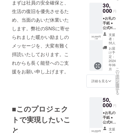
まずは社員の安全確保と、
30,
交換券
（2,000
000
生活の復旧を優先させるた
円
円分）
●お礼の
※再建後
め、当面のあいだ休業いた
手紙 ●
から有
公式HP
します。弊社のSNSに寄せ
効期限1
にお名
年間
支援
られました暖かい励ましの
前掲載
者：
（1年
55人
メッセージを、大変有難く
間） ※
お届
備考欄
け予
拝読いたしております。こ
にお名
定：
前を記
2024
れからも長く能登へのご支
年06
入（匿
こ
月
名は
援をお願い申し上げます。
の
リ
「な
タ
ー
し」と
ン
詳細を見る
を
記入）
選
択
●お店で
す
る
使える
50,
交換券
（3,000
000
円
■このプロジェク
円分）
●お礼の
※再建後
トで実現したいこ
手紙 ●
から有
公式HP
効期限1
にお名
年間
と
支援
前掲載
者：