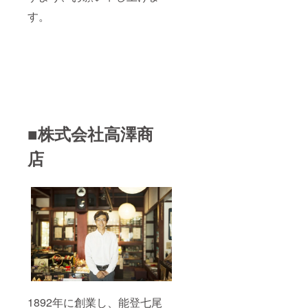
す。
■株式会社高澤商
店
1892年に創業し、能登七尾