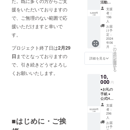
た。既に多くの方からご支
活動報
告 ※プ
援をいただいておりますの
支援
ロジェ
者：
クト
196
で、ご無理のない範囲で応
ページ
人
「活動
援いただけますと幸いで
お届
報告」
け予
す。
欄にて
定：
2024
ご報告
年06
させて
こ
月
プロジェクト終了日は
2月29
いただ
の
リ
きま
タ
日
までとなっておりますの
ー
す。
ン
詳細を見る
を
選
で、引き続きどうぞよろし
択
す
る
くお願いいたします。
10,
000
円
●お礼の
手紙 ●
公式HP
にお名
支援
前掲載
者：
（1年
296
間） ※
人
■はじめに・ご挨
備考欄
お届
にお名
け予