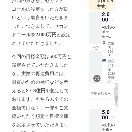
担当の方から、セカンド
す
(All-in
方式)
くの明かり
ゴールの設定をした方が良
の空間を提
2,0
いという助言をいただきま
00
案していま
円
した。つきまして、セカン
す。
●お礼の
メッ
ドゴールを
2,000万円
と設定
セージ
●活動報
させていただきました。
支援
告 ※プ
者：
ロジェ
320
クト
今回の目標金額は500万円と
人
ページ
お届
設定させていただきました
「活動
け予
報告」
定：
が、実際の再建費用には、
2024
欄にて
年06
ご報告
耐震のための補強などを考
こ
月
させて
の
リ
いただ
タ
えると
2～3億円
を想定して
ー
きま
ン
詳細を見る
を
す。
選
おります。もちろん全ての
択
す
る
全額ではなく、一部をご支
5,0
援いただく想定で目標金額
00
円
を設定させていただきまし
●お礼の
手紙 ●