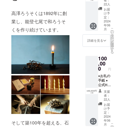
（1年
22人
間） ※
お届
備考欄
高澤ろうそくは1892年に創
け予
にお名
定：
業し、能登七尾で和ろうそ
前を記
2024
年06
入（匿
こ
くを作り続けています。
月
名は
の
リ
「な
タ
ー
し」と
ン
詳細を見る
を
記入）
選
択
●お店で
す
る
使える
100
交換券
（5,000
,00
円分）
0
円
※再建後
から有
●お礼の
効期限1
手紙 ●
年間
公式HP
にお名
支援
前掲載
者：
（1年
22人
間） ※
お届
備考欄
け予
にお名
定：
前を記
2024
年06
入（匿
そして築100年を超える、石
こ
月
名は
の