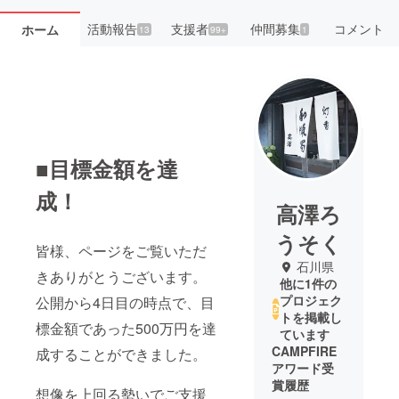
活動報告
支援者
仲間募集
コメント
ホーム
13
99+
1
■目標金額を達
成！
高澤ろ
うそく
皆様、ページをご覧いただ
石川県
きありがとうございます。
他に1件の
プロジェク
公開から4日目の時点で、目
トを掲載し
標金額であった500万円を達
ています
CAMPFIRE
成することができました。
アワード受
賞履歴
想像を上回る勢いでご支援