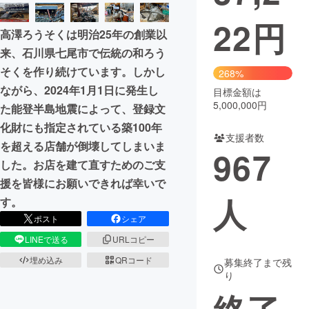
22
円
まちづくり・地域活性化
高澤ろうそくは明治25年の創業以
来、石川県七尾市で伝統の和ろう
CAMPFIRE for Social Good
CAMPFIRE Creation
そくを作り続けています。しかし
268%
CAMPFIREふるさと納税
machi-ya
コミュニティ
ながら、2024年1月1日に発生し
目標金額は
5,000,000円
た能登半島地震によって、登録文
化財にも指定されている築100年
支援者数
を超える店舗が倒壊してしまいま
967
した。お店を建て直すためのご支
援を皆様にお願いできれば幸いで
人
す。
ポスト
シェア
LINEで送る
URLコピー
埋め込み
QRコード
募集終了まで残
り