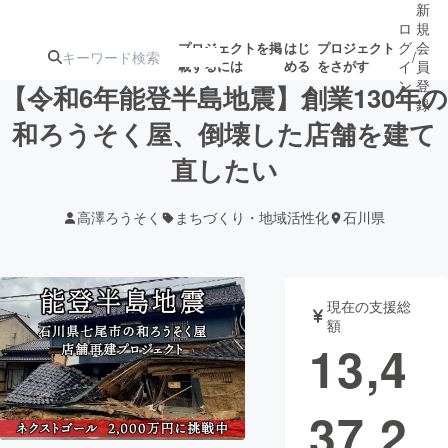
新
ロ
規
グ
会
プロジェクトを掲
はじ
プロジェクト
/
載するには
める
をさがす
イ
員
ン
登
【令和6年能登半島地震】創業130年の
録
和ろうそく屋、倒壊した店舗を建て
直したい
人気のプロ
注目のリ
注目の新着プロ
募集終了が近いプ
もうすぐ公開
ジェクト
ターン
ジェクト
ロジェクト
されます
高澤ろうそく
まちづくり・地域活性化
石川県
アート・写真
音楽
現在の支援総
テクノロジー・ガジェット
ゲーム・サ
額
13,4
映像・映画
書籍・雑誌
37,2
ビジネス・起業
チャレンジ