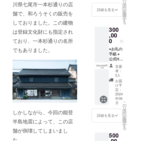
リ
「な
川県七尾市一本杉通りの店
タ
ー
し」と
ン
詳細を見る
を
舗で、和ろうそくの販売を
記入）
選
択
●お店で
す
しておりました。この建物
る
使える
300
交換券
は登録文化財にも指定され
（10,00
,00
0円分）
0
ており、一本杉通りの名所
円
※再建後
から有
●お礼の
でもありました。
効期限1
手紙 ●
年間
公式HP
にお名
支援
前掲載
者：
（1年
2人
間） ※
お届
備考欄
け予
にお名
定：
前を記
2024
年06
入（匿
こ
月
名は
の
リ
「な
タ
しかしながら、今回の能登
ー
し」と
ン
詳細を見る
を
記入）
選
半島地震によって、この店
択
●お店で
す
る
使える
舗が倒壊してしまいまし
500
交換券
た。
（30,00
,00