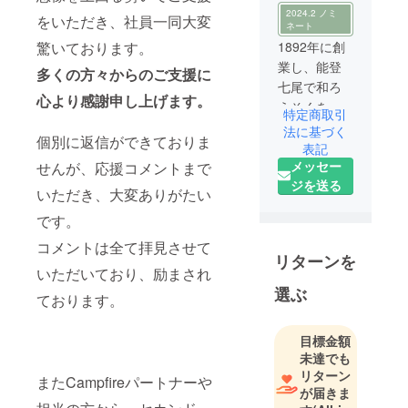
2024.2 ノミ
をいただき、社員一同大変
ネート
驚いております。
1892年に創
業し、能登
多くの方々からのご支援に
七尾で和ろ
心より感謝申し上げます。
うそくを作
特定商取引
り続けてい
法に基づく
個別に返信ができておりま
ます。 七尾
表記
メッセー
せんが、応援コメントまで
市は一本杉
ジを送る
通りにお店
いただき、大変ありがたい
を構え、信
です。
仰心の厚い
コメントは全て拝見させて
この土地
リターンを
で、和ろう
いただいており、励まされ
そくの伝統
選ぶ
ております。
を守りなが
ら、現代の
目標金額
暮らしの中
未達でも
にろうそく
リターン
またCampfireパートナーや
を灯すこ
が届きま
と、ろうそ