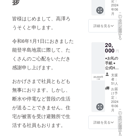
拶
前を記
定：
2024
入（匿
年06
名は
こ
月
「な
の
皆様はじめまして、高澤ろ
リ
し」と
タ
ー
記入）
ン
詳細を見る
うそくと申します。
を
選
択
す
る
令和6年1月1日におきました
20,
能登半島地震に際して、た
000
円
くさんのご心配をいただき
●お礼の
手紙 ●
感謝申し上げます。
公式HP
にお名
支援
前掲載
者：
おかげさまで社員ともども
（1年
51人
間） ※
お届
無事におります。しかし、
備考欄
け予
にお名
定：
断水や停電など普段の生活
前を記
2024
年06
入（匿
が送ることできません。住
こ
月
名は
の
リ
宅が被害を受け避難所で生
「な
タ
ー
し」と
ン
詳細を見る
活する社員もおります。
を
記入）
選
択
●お店で
す
る
使える