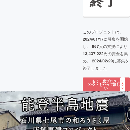
終了
このプロジェクトは、
2024/01/17
に募集を開始
し、
967
人の支援により
13,437,222
円の資金を集
め、
2024/02/29
に募集を
終了しました
もう一度プロジェ
3
クトをやってほし
0
い
2