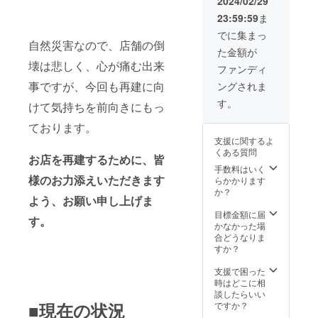
2024/02/29
23:59:59
ま
でに集まっ
自然災害なので、店舗の倒
た金額が
壊は悲しく、心が痛む出来
ファンディ
事ですが、今回も再建に向
ングされま
す。
けて気持ちを前向きにもっ
ております。
支援に関するよ
くある質問
お店を再建するために、皆
手数料はいく
様のお力添えいただきます
らかかります
か？
よう、お願い申し上げま
目標金額に届
す。
かなかった場
合どうなりま
すか？
支援で困った
時はどこに相
談したらいい
■現在の状況
ですか？