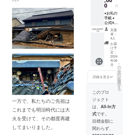
0円分）
0
円
※再建後
から有
●お礼の
効期限1
手紙 ●
年間
公式HP
にお名
支援
前掲載
者：
（1年
4人
間） ※
お届
備考欄
け予
にお名
定：
前を記
2024
年06
入（匿
こ
月
名は
の
リ
「な
タ
ー
し」と
ン
詳細を見る
を
記入）
選
択
●お店で
す
る
使える
このプロ
交換券
ジェクト
（50,00
一方で、私たちのご先祖は
0円分）
は、
All-In方
これまでも明治時代には大
※再建後
式
です。
から有
火を受けて、その都度再建
効期限1
目標金額に
年間
してまいりました。
関わらず、